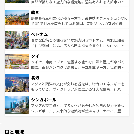
ク、伝統的なフラダンスなど、すべてがハワイの魅力を彩
ど、見どころがたくさん。また、カフェやワイン、オージ
自然が織りなす魅力的な観光地。活気あふれる大都市の台
っている。訪れるたびに新しい発見と感動が待っているハ
ービーフなどの食文化も豊かで、美味しいものであふれて
北やノスタルジックな町並みが人気な九份（ジォウフェ
ワイを、存分に味わってほしい。 なお、新着のハワイ情報
韓国
いる。アクティビティも充実しており、サーフィンやダイ
ン）、静ひつな山岳地帯である台湾東部など、都市の喧騒
は
コンテンツ一覧
を参照してほしい。
ビング、ハイキングなど、アウトドア好きにはたまらな
と山間の静けさが共存しており、訪れる人に新しい発見と
歴史ある王朝文化が残る一方で、最先端のファッションやK
い。オーストラリアの多彩な魅力を存分に味わいつくそ
驚きをもたらしてくれる。また、奥深い台湾の食文化も魅
-POPで世界を席巻している韓国。首都ソウルの宮殿や伝統
う。 なお、新着のオーストラリア情報は
コンテンツ一覧
を
力で、夜市などの屋台グルメから高級料理、ヘルシーで美
家屋が並ぶエリアでは韓国の歴史と文化に浸ることがで
参照してほしい。
ベトナム
容にもいいと評判のスイーツなど、バラエティ豊かな料理
き、地方に足を延ばせば四季折々の自然美を楽しむことが
が味わえる。 なお、新着の台湾情報は
コンテンツ一覧
を参
できる。そして、キムチや焼肉、絶品のストリートフード
豊かな自然と多様な文化が魅力的なベトナム。南北に細長
照してほしい。
まで、さまざまな韓国料理が待っている。夜には、韓国な
く伸びる国土には、広大な田園風景や青々とした山々、世
らではのナイトライフも堪能できる。あたたかいホスピタ
界遺産に登録された壮大な自然景観が点在し、都市部では
タイ
リティに包まれながら、韓国の多彩な魅力を心ゆくまで味
急速な発展と共に伝統が息づく。ハノイの古い町並みやホ
わってみてほしい。 なお、新着の韓国情報は
コンテンツ一
ーチミン市のフランス統治時代の建物も、独特の雰囲気を
タイは、東南アジアに位置する豊かな自然と歴史が息づく
覧
を参照してほしい。
醸し出している。また、バラエティの豊かさとおいしさで
国だ。首都バンコクは高層ビルが立ち並ぶ一方、伝統的な
世界中の食通を魅了してやまないベトナム料理も魅力のひ
寺院や市場がいたるところに点在し、古きよき文化と現代
香港
とつ。フォーやバインミー、ベトナムコーヒーなどは、ぜ
の活気が交差している。北部ではチェンマイなどの山岳地
ひ現地で味わいたい。どの地域を訪れてもあたたかい人々
帯で自然と触れ合い、南部ではプーケットやクラビの美し
アジアと西洋の文化が交わる香港は、特有のエネルギーを
が旅行者を迎えてくれるので、きっと忘れられない旅にな
いビーチでリゾート気分を楽しむことができる。タイ料理
もっている。ヴィクトリア湾に広がる壮大な景色、近未来
るはずだ。 なお、新着のベトナム情報は
コンテンツ一覧
を
は世界的に有名で、屋台から高級レストランまで味覚を刺
的なアートスポット、そして歴史と現代が融合した町並
参照してほしい。
シンガポール
激する。気候は一年中温暖で、どの季節にも異なる楽しみ
み、どこを訪れても感動するはず。観光スポットが密集し
が待っている。親しみやすいタイの人々、仏教を中心とし
ており、効率よく見どころを回れるのも魅力。息をのむよ
アジアの交差点として多文化が融合した独自の魅力を放つ
た文化、そして多様な観光資源が、訪れる旅人を魅了し続
うな絶景から文化的な体験まで、香港を存分に楽しみ尽く
シンガポール。未来的な建築物が並ぶマリーナベイ、歴史
ける。 なお、新着のタイ情報は
コンテンツ一覧
を参照して
そう。 なお、新着の香港情報は
コンテンツ一覧
を参照して
と伝統を感じられるエスニックタウン、多数の緑豊かな公
ほしい。
ほしい。
園や自然保護区など、自然が調和した近代的な景観と文化
の多様性あふれるカラフルな町は、どこを歩いても新しい
国と地域
発見がある。さらに、治安のよさや充実した公共交通機関