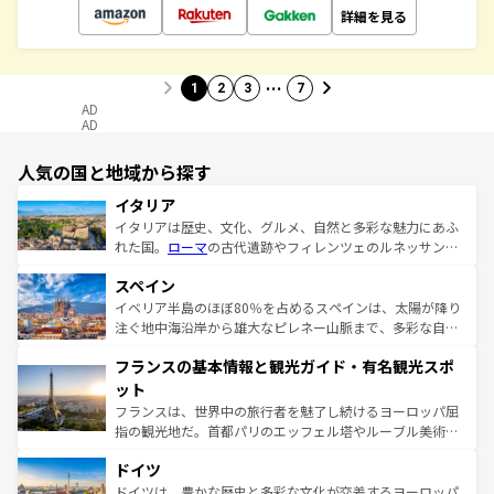
詳細を見る
…
1
2
3
7
AD
AD
人気の国と地域から探す
イタリア
イタリアは歴史、文化、グルメ、自然と多彩な魅力にあふ
れた国。
ローマ
の古代遺跡やフィレンツェのルネッサンス
美術、ヴェネツィアの運河など、歴史あるスポットはもち
スペイン
ろん、トスカーナの美しい田園風景やアマルフィ海岸の絶
景など、自然景観も見逃せない。観光の合間には、本場の
イベリア半島のほぼ80％を占めるスペインは、太陽が降り
ピザやパスタなど、絶品のイタリア料理を堪能することも
注ぐ地中海沿岸から雄大なピレネー山脈まで、多彩な自然
できる。朝目覚めてから夜眠るまで、すべての瞬間を楽し
と文化が詰まったヨーロッパ屈指の旅行先だ。多様な地域
フランスの基本情報と観光ガイド・有名観光スポ
ませてくれるイタリアで、忘れられない旅をしてみよう！
文化が根付くこの国では、情熱的なフラメンコ、熱気あふ
なお、新着のイタリア情報は
コンテンツ一覧
を参照してほ
れる闘牛、そして美味しいタパスが生活の一部となってい
ット
しい。
る。首都マドリードの洗練された雰囲気や、バルセロナの
フランスは、世界中の旅行者を魅了し続けるヨーロッパ屈
アートに溢れた街角から、地方では古代ローマ遺跡や中世
指の観光地だ。首都パリのエッフェル塔やルーブル美術館
の城塞都市、穏やかなビーチリゾートまで多彩な表情を見
といった象徴的なスポットから、田舎町の古風な美しさま
せる。地方によって風土や気候が異なるスペインはその個
ドイツ
で、幅広い魅力が詰まっている。華麗な宮殿、歴史的な大
性で訪れる人を魅了する。 なお、新着のスペイン情報は
コ
聖堂、美しいビーチ、そして豊かな自然が、訪れる者を心
ドイツは、豊かな歴史と多彩な文化が交差するヨーロッパ