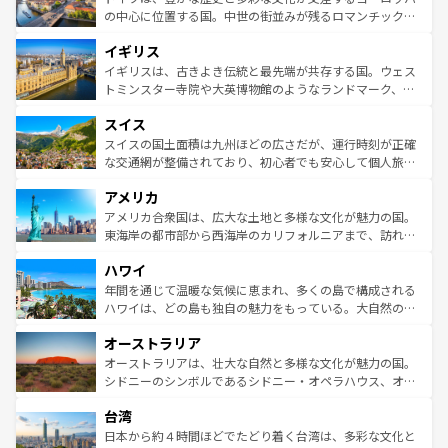
ンテンツ一覧
を参照してほしい。
から魅了する。また、フランスは美食の国としても知ら
の中心に位置する国。中世の街並みが残るロマンチック街
れ、フランス料理はユネスコ無形文化遺産にも登録されて
道から、未来を先取りするようなモダンな都市まで多様な
イギリス
いる。シャンパンの発祥地であるランス、プロヴァンスの
顔を持つこの国は、どこを歩いても飽きることがない。ベ
香り高いラベンダー畑など、多彩な楽しみ方が可能だ。さ
ルリンの文化的活気、バイエルン州のアルプスの絶景、そ
イギリスは、古きよき伝統と最先端が共存する国。ウェス
らに、パリ以外の地域にも魅力が溢れており、どの街角に
してライン川沿いのワイン畑といった風景は必見。ビール
トミンスター寺院や大英博物館のようなランドマーク、歴
も豊かな歴史と文化が息づいている。パリ以外の個性あふ
とソーセージを味わいながら地元の人と過ごす楽しい時間
史ある大学都市、美しい丘陵地帯や牧歌的な風景など、エ
れる地方に足を運ぶとそれぞれで全く異なる文化を体験で
スイス
は、お酒好きな人にはぜひ体験してほしい。 なお、新着の
リアごとに異なる魅力がある。また、優雅なアフタヌーン
きるだろう。 なお、新着のフランス情報は
コンテンツ一覧
ドイツ情報は
コンテンツ一覧
を参照してほしい。
ティー、ビール好きにはたまらない英国パブ、サッカー観
スイスの国土面積は九州ほどの広さだが、運行時刻が正確
を参照してほしい。
戦など、本場だからこそできる体験も豊富。イギリスを旅
な交通網が整備されており、初心者でも安心して個人旅行
して楽しみつくそう。 なお、新着のイギリス情報は
コンテ
を楽しめる。日本同様に時刻表どおりの旅が可能だ。中世
アメリカ
ンツ一覧
を参照してほしい。
の建物がそのまま残る町や、スイスならではのユニークな
博物館もあり、アルプス観光だけでなく町歩きも満喫する
アメリカ合衆国は、広大な土地と多様な文化が魅力の国。
ことができる。国民の所得が高いため物価も高いが、旅行
東海岸の都市部から西海岸のカリフォルニアまで、訪れる
者向けの交通パス提供のサービスもあり、うまく活用すれ
場所ごとに異なる風景と体験が待っている。ニューヨーク
ハワイ
ば市内交通費無料で観光を楽しむこともできる。 なお、新
のような巨大都市は、観光、ショッピング、エンターテイ
着のスイス情報は
コンテンツ一覧
を参照してほしい。
ンメントが詰まった刺激的なスポットだ。一方、アメリカ
年間を通じて温暖な気候に恵まれ、多くの島で構成される
西部には大自然が広がり、グランドキャニオンやイエロー
ハワイは、どの島も独自の魅力をもっている。大自然の神
ストーン国立公園といった絶景が堪能できる。さらに、南
秘を感じたいなら、火山が生み出した壮大な景観を誇るハ
オーストラリア
部のニューオーリンズでは、音楽と美食が融合した独特の
ワイ島は見逃せない。また、定番の観光地といえばオアフ
文化が魅力。旅行者はアメリカの各地域で異なる魅力を楽
島だが、静かな自然を求めるならマウイ島やカウアイ島が
オーストラリアは、壮大な自然と多様な文化が魅力の国。
しみながら、その多様性と豊かな歴史を感じることができ
おすすめ。エメラルドグリーンに輝く海をはじめ、豊かな
シドニーのシンボルであるシドニー・オペラハウス、オー
るだろう。車でのロードトリップや列車の旅も、アメリカ
文化や歴史が息づいている。「アロハスピリット」と呼ば
ストラリア東海岸北部に広がる大サンゴ礁地帯グレートバ
ならではの贅沢な旅のスタイルだ。 なお、新着のアメリカ
台湾
れるおもてなしの心で訪れる人々を迎えてくれるハワイの
リアリーフや大陸中央部にそびえるウルル（エアーズロッ
情報は
コンテンツ一覧
を参照してほしい。
人々、おいしいローカルフードやハワイアンミュージッ
ク）、タスマニアの美しい原生林やケアンズの熱帯雨林な
日本から約４時間ほどでたどり着く台湾は、多彩な文化と