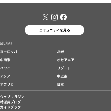
コミュニティを見る
国と地域
ヨーロッパ
北米
中南米
オセアニア
ハワイ
リゾート
アジア
中近東
アフリカ
日本
ウェブマガジン
特派員ブログ
ガイドブック