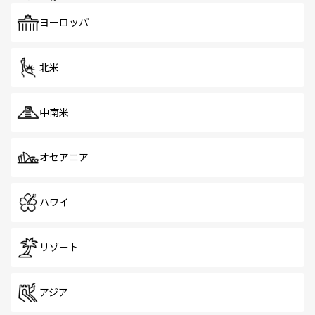
も、旅行者にとっては魅力的なポイント。グルメも豊富
で、ホーカーズは地元の風情を楽しめる外せないスポット
ヨーロッパ
だ。訪れる人を飽きさせないシンガポールで、多様な魅力
を体感しよう。 なお、新着のシンガポール情報は
コンテン
ツ一覧
を参照してほしい。
北米
中南米
オセアニア
ハワイ
リゾート
アジア