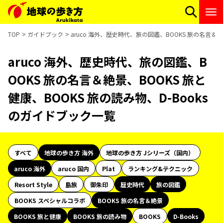
TOP
ガイドブック
aruco 海外、歴史時代、旅の図鑑、BOOKS 旅の名言＆絶
aruco 海外、歴史時代、旅の図鑑、B
OOKS 旅の名言＆絶景、BOOKS 旅と
健康、BOOKS 旅の読み物、D-Books
のガイドブック一覧
すべて
地球の歩き方 海外
地球の歩き方 Jシリーズ（国内）
aruco 海外
aruco 国内
Plat
ランキング&テクニック
Resort Style
島旅
御朱印
歴史時代
旅の図鑑
BOOKS スペシャルコラボ
BOOKS 旅の名言＆絶景
BOOKS 旅と健康
BOOKS 旅の読み物
BOOKS
D-Books