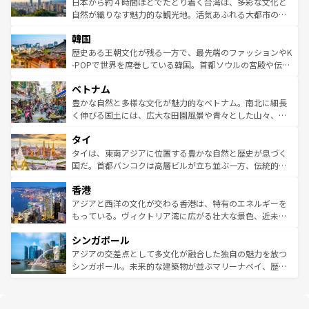
人々、おいしいローカルフードやハワイアンミュージッ
ク）、タスマニアの美しい原生林やケアンズの熱帯雨林な
日本から約４時間ほどでたどり着く台湾は、多彩な文化と
ク、伝統的なフラダンスなど、すべてがハワイの魅力を彩
ど、見どころがたくさん。また、カフェやワイン、オージ
自然が織りなす魅力的な観光地。活気あふれる大都市の台
っている。訪れるたびに新しい発見と感動が待っているハ
ービーフなどの食文化も豊かで、美味しいものであふれて
北やノスタルジックな町並みが人気な九份（ジォウフェ
ワイを、存分に味わってほしい。 なお、新着のハワイ情報
韓国
いる。アクティビティも充実しており、サーフィンやダイ
ン）、静ひつな山岳地帯である台湾東部など、都市の喧騒
は
コンテンツ一覧
を参照してほしい。
ビング、ハイキングなど、アウトドア好きにはたまらな
と山間の静けさが共存しており、訪れる人に新しい発見と
歴史ある王朝文化が残る一方で、最先端のファッションやK
い。オーストラリアの多彩な魅力を存分に味わいつくそ
驚きをもたらしてくれる。また、奥深い台湾の食文化も魅
-POPで世界を席巻している韓国。首都ソウルの宮殿や伝統
う。 なお、新着のオーストラリア情報は
コンテンツ一覧
を
力で、夜市などの屋台グルメから高級料理、ヘルシーで美
家屋が並ぶエリアでは韓国の歴史と文化に浸ることがで
参照してほしい。
ベトナム
容にもいいと評判のスイーツなど、バラエティ豊かな料理
き、地方に足を延ばせば四季折々の自然美を楽しむことが
が味わえる。 なお、新着の台湾情報は
コンテンツ一覧
を参
できる。そして、キムチや焼肉、絶品のストリートフード
豊かな自然と多様な文化が魅力的なベトナム。南北に細長
照してほしい。
まで、さまざまな韓国料理が待っている。夜には、韓国な
く伸びる国土には、広大な田園風景や青々とした山々、世
らではのナイトライフも堪能できる。あたたかいホスピタ
界遺産に登録された壮大な自然景観が点在し、都市部では
タイ
リティに包まれながら、韓国の多彩な魅力を心ゆくまで味
急速な発展と共に伝統が息づく。ハノイの古い町並みやホ
わってみてほしい。 なお、新着の韓国情報は
コンテンツ一
ーチミン市のフランス統治時代の建物も、独特の雰囲気を
タイは、東南アジアに位置する豊かな自然と歴史が息づく
覧
を参照してほしい。
醸し出している。また、バラエティの豊かさとおいしさで
国だ。首都バンコクは高層ビルが立ち並ぶ一方、伝統的な
世界中の食通を魅了してやまないベトナム料理も魅力のひ
寺院や市場がいたるところに点在し、古きよき文化と現代
香港
とつ。フォーやバインミー、ベトナムコーヒーなどは、ぜ
の活気が交差している。北部ではチェンマイなどの山岳地
ひ現地で味わいたい。どの地域を訪れてもあたたかい人々
帯で自然と触れ合い、南部ではプーケットやクラビの美し
アジアと西洋の文化が交わる香港は、特有のエネルギーを
が旅行者を迎えてくれるので、きっと忘れられない旅にな
いビーチでリゾート気分を楽しむことができる。タイ料理
もっている。ヴィクトリア湾に広がる壮大な景色、近未来
るはずだ。 なお、新着のベトナム情報は
コンテンツ一覧
を
は世界的に有名で、屋台から高級レストランまで味覚を刺
的なアートスポット、そして歴史と現代が融合した町並
参照してほしい。
シンガポール
激する。気候は一年中温暖で、どの季節にも異なる楽しみ
み、どこを訪れても感動するはず。観光スポットが密集し
が待っている。親しみやすいタイの人々、仏教を中心とし
ており、効率よく見どころを回れるのも魅力。息をのむよ
アジアの交差点として多文化が融合した独自の魅力を放つ
た文化、そして多様な観光資源が、訪れる旅人を魅了し続
うな絶景から文化的な体験まで、香港を存分に楽しみ尽く
シンガポール。未来的な建築物が並ぶマリーナベイ、歴史
ける。 なお、新着のタイ情報は
コンテンツ一覧
を参照して
そう。 なお、新着の香港情報は
コンテンツ一覧
を参照して
と伝統を感じられるエスニックタウン、多数の緑豊かな公
ほしい。
ほしい。
園や自然保護区など、自然が調和した近代的な景観と文化
の多様性あふれるカラフルな町は、どこを歩いても新しい