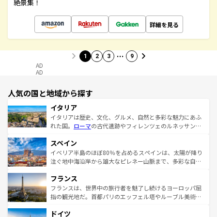
絶景集！
詳細を見る
…
1
2
3
9
AD
AD
人気の国と地域から探す
イタリア
イタリアは歴史、文化、グルメ、自然と多彩な魅力にあふ
れた国。
ローマ
の古代遺跡やフィレンツェのルネッサンス
美術、ヴェネツィアの運河など、歴史あるスポットはもち
スペイン
ろん、トスカーナの美しい田園風景やアマルフィ海岸の絶
景など、自然景観も見逃せない。観光の合間には、本場の
イベリア半島のほぼ80％を占めるスペインは、太陽が降り
ピザやパスタなど、絶品のイタリア料理を堪能することも
注ぐ地中海沿岸から雄大なピレネー山脈まで、多彩な自然
できる。朝目覚めてから夜眠るまで、すべての瞬間を楽し
と文化が詰まったヨーロッパ屈指の旅行先だ。多様な地域
フランス
ませてくれるイタリアで、忘れられない旅をしてみよう！
文化が根付くこの国では、情熱的なフラメンコ、熱気あふ
なお、新着のイタリア情報は
コンテンツ一覧
を参照してほ
れる闘牛、そして美味しいタパスが生活の一部となってい
フランスは、世界中の旅行者を魅了し続けるヨーロッパ屈
しい。
る。首都マドリードの洗練された雰囲気や、バルセロナの
指の観光地だ。首都パリのエッフェル塔やルーブル美術館
アートに溢れた街角から、地方では古代ローマ遺跡や中世
といった象徴的なスポットから、田舎町の古風な美しさま
ドイツ
の城塞都市、穏やかなビーチリゾートまで多彩な表情を見
で、幅広い魅力が詰まっている。華麗な宮殿、歴史的な大