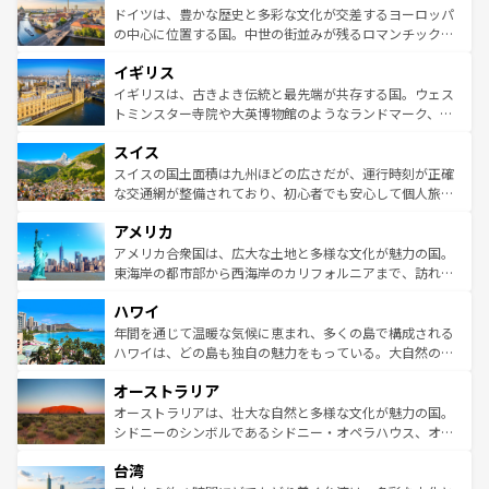
せる。地方によって風土や気候が異なるスペインはその個
聖堂、美しいビーチ、そして豊かな自然が、訪れる者を心
ドイツは、豊かな歴史と多彩な文化が交差するヨーロッパ
性で訪れる人を魅了する。 なお、新着のスペイン情報は
コ
から魅了する。また、フランスは美食の国としても知ら
の中心に位置する国。中世の街並みが残るロマンチック街
ンテンツ一覧
を参照してほしい。
れ、フランス料理はユネスコ無形文化遺産にも登録されて
道から、未来を先取りするようなモダンな都市まで多様な
イギリス
いる。シャンパンの発祥地であるランス、プロヴァンスの
顔を持つこの国は、どこを歩いても飽きることがない。ベ
香り高いラベンダー畑など、多彩な楽しみ方が可能だ。さ
ルリンの文化的活気、バイエルン州のアルプスの絶景、そ
イギリスは、古きよき伝統と最先端が共存する国。ウェス
らに、パリ以外の地域にも魅力が溢れており、どの街角に
してライン川沿いのワイン畑といった風景は必見。ビール
トミンスター寺院や大英博物館のようなランドマーク、歴
も豊かな歴史と文化が息づいている。パリ以外の個性あふ
とソーセージを味わいながら地元の人と過ごす楽しい時間
史ある大学都市、美しい丘陵地帯や牧歌的な風景など、エ
れる地方に足を運ぶとそれぞれで全く異なる文化を体験で
スイス
は、お酒好きな人にはぜひ体験してほしい。 なお、新着の
リアごとに異なる魅力がある。また、優雅なアフタヌーン
きるだろう。 なお、新着のフランス情報は
コンテンツ一覧
ドイツ情報は
コンテンツ一覧
を参照してほしい。
ティー、ビール好きにはたまらない英国パブ、サッカー観
スイスの国土面積は九州ほどの広さだが、運行時刻が正確
を参照してほしい。
戦など、本場だからこそできる体験も豊富。イギリスを旅
な交通網が整備されており、初心者でも安心して個人旅行
して楽しみつくそう。 なお、新着のイギリス情報は
コンテ
を楽しめる。日本同様に時刻表どおりの旅が可能だ。中世
アメリカ
ンツ一覧
を参照してほしい。
の建物がそのまま残る町や、スイスならではのユニークな
博物館もあり、アルプス観光だけでなく町歩きも満喫する
アメリカ合衆国は、広大な土地と多様な文化が魅力の国。
ことができる。国民の所得が高いため物価も高いが、旅行
東海岸の都市部から西海岸のカリフォルニアまで、訪れる
者向けの交通パス提供のサービスもあり、うまく活用すれ
場所ごとに異なる風景と体験が待っている。ニューヨーク
ハワイ
ば市内交通費無料で観光を楽しむこともできる。 なお、新
のような巨大都市は、観光、ショッピング、エンターテイ
着のスイス情報は
コンテンツ一覧
を参照してほしい。
ンメントが詰まった刺激的なスポットだ。一方、アメリカ
年間を通じて温暖な気候に恵まれ、多くの島で構成される
西部には大自然が広がり、グランドキャニオンやイエロー
ハワイは、どの島も独自の魅力をもっている。大自然の神
ストーン国立公園といった絶景が堪能できる。さらに、南
秘を感じたいなら、火山が生み出した壮大な景観を誇るハ
オーストラリア
部のニューオーリンズでは、音楽と美食が融合した独特の
ワイ島は見逃せない。また、定番の観光地といえばオアフ
文化が魅力。旅行者はアメリカの各地域で異なる魅力を楽
島だが、静かな自然を求めるならマウイ島やカウアイ島が
オーストラリアは、壮大な自然と多様な文化が魅力の国。
しみながら、その多様性と豊かな歴史を感じることができ
おすすめ。エメラルドグリーンに輝く海をはじめ、豊かな
シドニーのシンボルであるシドニー・オペラハウス、オー
るだろう。車でのロードトリップや列車の旅も、アメリカ
文化や歴史が息づいている。「アロハスピリット」と呼ば
ストラリア東海岸北部に広がる大サンゴ礁地帯グレートバ
ならではの贅沢な旅のスタイルだ。 なお、新着のアメリカ
台湾
れるおもてなしの心で訪れる人々を迎えてくれるハワイの
リアリーフや大陸中央部にそびえるウルル（エアーズロッ
情報は
コンテンツ一覧
を参照してほしい。