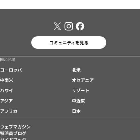
コミュニティを見る
国と地域
ヨーロッパ
北米
中南米
オセアニア
ハワイ
リゾート
アジア
中近東
アフリカ
日本
ウェブマガジン
特派員ブログ
ガイドブック