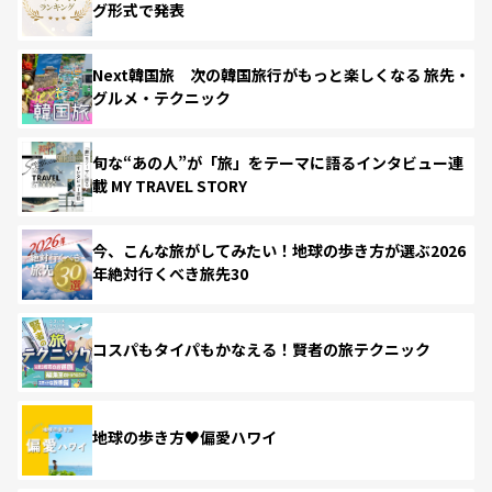
グ形式で発表
Next韓国旅 次の韓国旅行がもっと楽しくなる 旅先・
グルメ・テクニック
旬な“あの人”が「旅」をテーマに語るインタビュー連
載 MY TRAVEL STORY
今、こんな旅がしてみたい！地球の歩き方が選ぶ2026
年絶対行くべき旅先30
コスパもタイパもかなえる！賢者の旅テクニック
地球の歩き方♥偏愛ハワイ