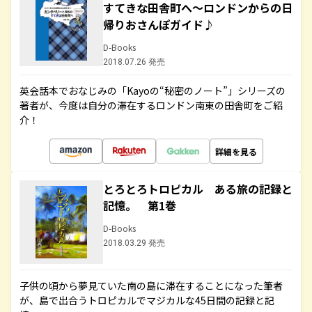
すてきな田舎町へ～ロンドンからの日
帰りおさんぽガイド♪
D-Books
2018.07.26 発売
英会話本でおなじみの「Kayoの“秘密のノート”」シリーズの
著者が、今度は自分の滞在するロンドン南東の田舎町をご紹
介！
詳細を見る
とろとろトロピカル ある旅の記録と
記憶。 第1巻
D-Books
2018.03.29 発売
子供の頃から夢見ていた南の島に滞在することになった筆者
が、島で出合うトロピカルでマジカルな45日間の記録と記