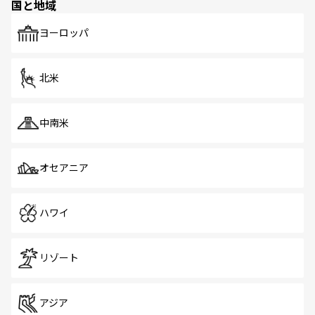
国と地域
発見がある。さらに、治安のよさや充実した公共交通機関
も、旅行者にとっては魅力的なポイント。グルメも豊富
で、ホーカーズは地元の風情を楽しめる外せないスポット
ヨーロッパ
だ。訪れる人を飽きさせないシンガポールで、多様な魅力
を体感しよう。 なお、新着のシンガポール情報は
コンテン
ツ一覧
を参照してほしい。
北米
中南米
オセアニア
ハワイ
リゾート
アジア