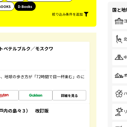
BOOKS
D-Books
国と地
絞り込み条件を追加
トペテルブルク／モスクワ
、地球の歩き方が「72時間で目一杯楽む」のに
詳細を見る
戸内の島々３） 改訂版