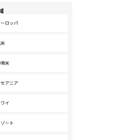
域
ヨーロッパ
北米
中南米
オセアニア
ハワイ
リゾート