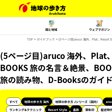
国と地域
ウェブマガジン
TOP
ガイドブック
(5ページ目)aruco 海外、Plat、Res
(5ページ目)aruco 海外、Plat、
BOOKS 旅の名言＆絶景、BOO
旅の読み物、D-Booksのガイ
すべて
地球の歩き方 海外
地球の歩き方 Jシリーズ（国内）
aru
ランキング&テクニック
Resort Style
島旅
御朱印
歴史時