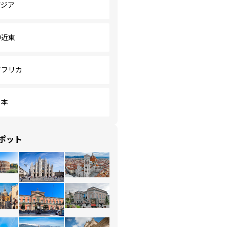
アジア
中近東
アフリカ
日本
ポット