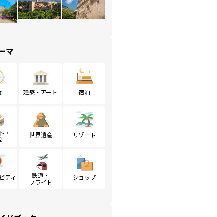
ーマ
食
建築・アート
宿泊
ト・
世界遺産
リゾート
戦
鉄道・
ビティ
ショップ
フライト