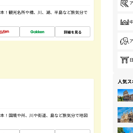
図本！観光名所や橋、川、湖、半島など旅気分で
詳細を見る
人気ス
図本！国境や州、川や街道、島など旅気分で地図