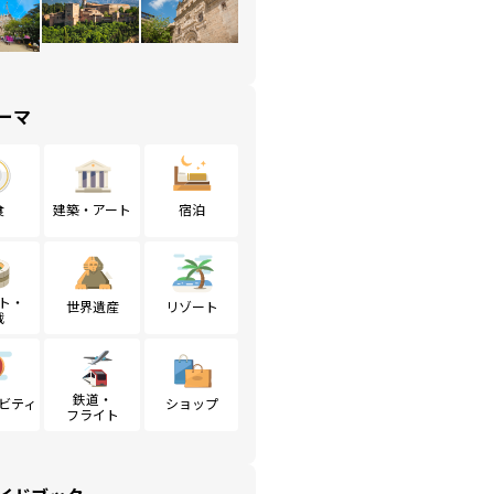
ーマ
食
建築・アート
宿泊
ト・
世界遺産
リゾート
戦
鉄道・
ビティ
ショップ
フライト