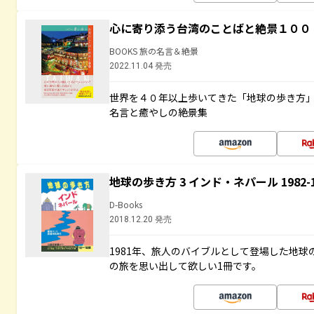
心に寄り添う台湾のことばと絶景１００
BOOKS 旅の名言＆絶景
2022.11.04 発売
世界を４０年以上歩いてきた「地球の歩き方
名言と癒やしの絶景集
地球の歩き方 3 インド・ネパール 1982
D-Books
2018.12.20 発売
1981年、旅人のバイブルとして登場した地
の旅を思い出して欲しい1冊です。