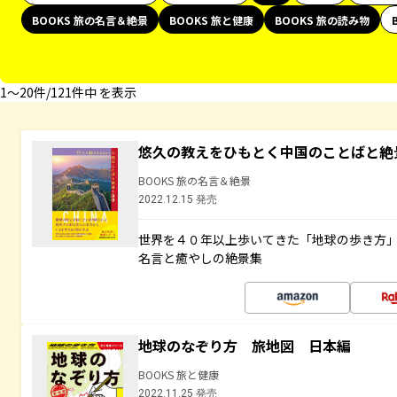
BOOKS 旅の名言＆絶景
BOOKS 旅と健康
BOOKS 旅の読み物
1〜20件/121件中 を表示
悠久の教えをひもとく中国のことばと絶
BOOKS 旅の名言＆絶景
2022.12.15 発売
世界を４０年以上歩いてきた「地球の歩き方
名言と癒やしの絶景集
地球のなぞり方 旅地図 日本編
BOOKS 旅と健康
2022.11.25 発売