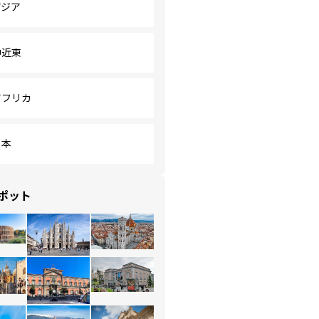
アジア
中近東
アフリカ
日本
ポット