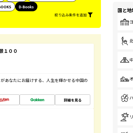
BOOKS
D-Books
国と地
絞り込み条件を追加
景１００
」があなたにお届けする、人生を輝かせる中国の
詳細を見る