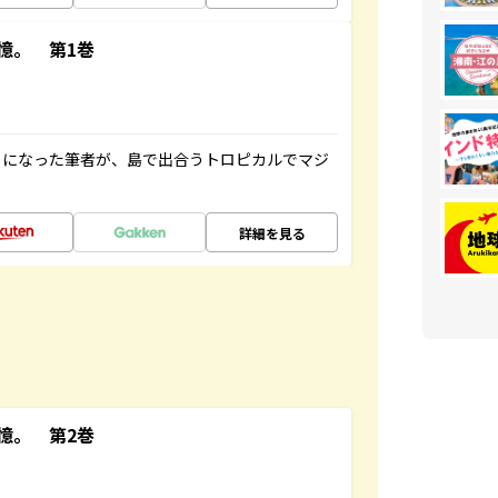
憶。 第1巻
とになった筆者が、島で出合うトロピカルでマジ
詳細を見る
憶。 第2巻