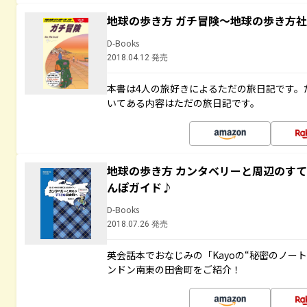
地球の歩き方 ガチ冒険～地球の歩き方
D-Books
2018.04.12 発売
本書は4人の旅好きによるただの旅日記です。
いてある内容はただの旅日記です。
地球の歩き方 カンタベリーと周辺のす
んぽガイド♪
D-Books
2018.07.26 発売
英会話本でおなじみの「Kayoの“秘密のノー
ンドン南東の田舎町をご紹介！