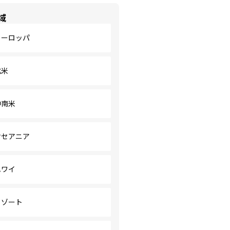
域
ヨーロッパ
北米
中南米
オセアニア
ハワイ
リゾート