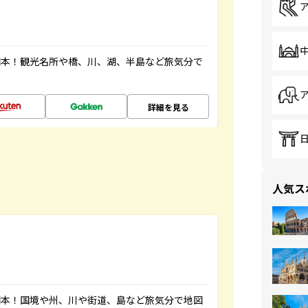
図本！観光名所や橋、川、湖、半島など旅気分で
詳細を見る
人気ス
図本！国境や州、川や街道、島など旅気分で地図