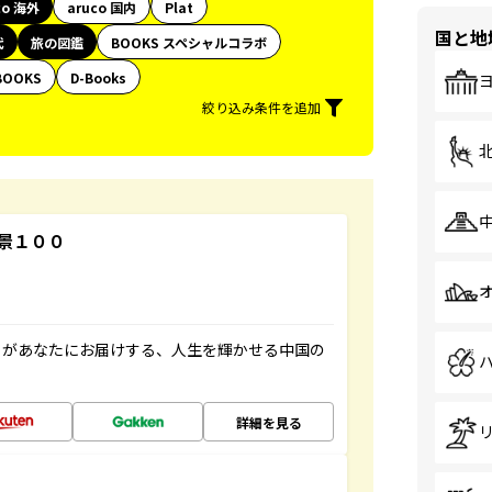
co 海外
aruco 国内
Plat
国と地
代
旅の図鑑
BOOKS スペシャルコラボ
BOOKS
D-Books
絞り込み条件を追加
景１００
」があなたにお届けする、人生を輝かせる中国の
詳細を見る