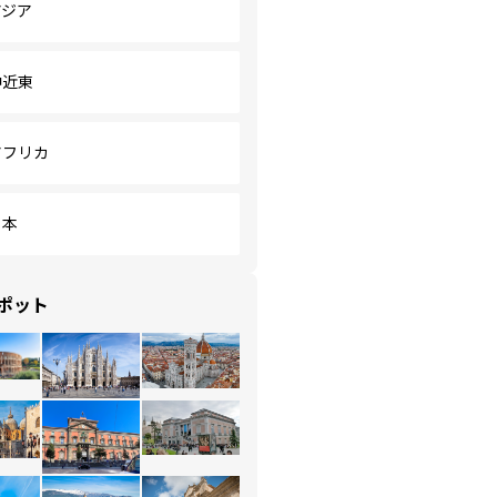
アジア
中近東
アフリカ
日本
ポット