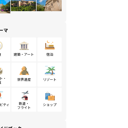
ーマ
食
建築・アート
宿泊
ト・
世界遺産
リゾート
戦
鉄道・
ビティ
ショップ
フライト