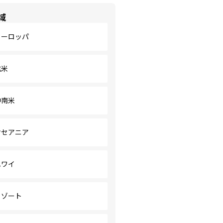
域
ヨーロッパ
北米
中南米
オセアニア
ハワイ
リゾート