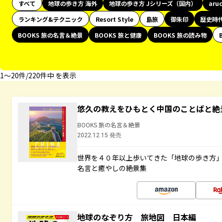
すべて
地球の歩き方 海外
地球の歩き方 Jシリーズ（国内）
aru
ランキング&テクニック
Resort Style
島旅
御朱印
歴史時
BOOKS 旅の名言＆絶景
BOOKS 旅と健康
BOOKS 旅の読み物
1〜20件/220件中 を表示
悠久の教えをひもとく中国のことばと絶
BOOKS 旅の名言＆絶景
2022.12.15 発売
世界を４０年以上歩いてきた「地球の歩き方
名言と癒やしの絶景集
地球のなぞり方 旅地図 日本編