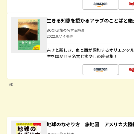
生きる知恵を授かるアラブのことばと絶
BOOKS 旅の名言＆絶景
2022.07.14 発売
古きと新しき、東と西が調和するオリエンタ
生を輝かせる名言と癒やしの絶景集！
AD
地球のなぞり方 旅地図 アメリカ大陸
BOOKS 旅と健康