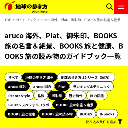
TOP
ガイドブック
aruco 海外、Plat、御朱印、BOOKS 旅の名言＆絶景
aruco 海外、Plat、御朱印、BOOKS
旅の名言＆絶景、BOOKS 旅と健康、B
OOKS 旅の読み物のガイドブック一覧
すべて
地球の歩き方 海外
地球の歩き方 Jシリーズ（国内）
aruco 海外
aruco 国内
Plat
ランキング&テクニック
Resort Style
島旅
御朱印
歴史時代
旅の図鑑
BOOKS スペシャルコラボ
BOOKS 旅の名言＆絶景
BOOKS 旅と健康
BOOKS 旅の読み物
BOOKS
D-Books
絞り込み条件を追加