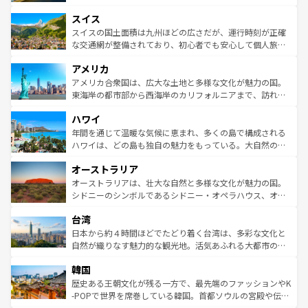
も豊かな歴史と文化が息づいている。パリ以外の個性あふ
とソーセージを味わいながら地元の人と過ごす楽しい時間
史ある大学都市、美しい丘陵地帯や牧歌的な風景など、エ
れる地方に足を運ぶとそれぞれで全く異なる文化を体験で
スイス
は、お酒好きな人にはぜひ体験してほしい。 なお、新着の
リアごとに異なる魅力がある。また、優雅なアフタヌーン
きるだろう。 なお、新着のフランス情報は
コンテンツ一覧
ドイツ情報は
コンテンツ一覧
を参照してほしい。
ティー、ビール好きにはたまらない英国パブ、サッカー観
スイスの国土面積は九州ほどの広さだが、運行時刻が正確
を参照してほしい。
戦など、本場だからこそできる体験も豊富。イギリスを旅
な交通網が整備されており、初心者でも安心して個人旅行
して楽しみつくそう。 なお、新着のイギリス情報は
コンテ
を楽しめる。日本同様に時刻表どおりの旅が可能だ。中世
アメリカ
ンツ一覧
を参照してほしい。
の建物がそのまま残る町や、スイスならではのユニークな
博物館もあり、アルプス観光だけでなく町歩きも満喫する
アメリカ合衆国は、広大な土地と多様な文化が魅力の国。
ことができる。国民の所得が高いため物価も高いが、旅行
東海岸の都市部から西海岸のカリフォルニアまで、訪れる
者向けの交通パス提供のサービスもあり、うまく活用すれ
場所ごとに異なる風景と体験が待っている。ニューヨーク
ハワイ
ば市内交通費無料で観光を楽しむこともできる。 なお、新
のような巨大都市は、観光、ショッピング、エンターテイ
着のスイス情報は
コンテンツ一覧
を参照してほしい。
ンメントが詰まった刺激的なスポットだ。一方、アメリカ
年間を通じて温暖な気候に恵まれ、多くの島で構成される
西部には大自然が広がり、グランドキャニオンやイエロー
ハワイは、どの島も独自の魅力をもっている。大自然の神
ストーン国立公園といった絶景が堪能できる。さらに、南
秘を感じたいなら、火山が生み出した壮大な景観を誇るハ
オーストラリア
部のニューオーリンズでは、音楽と美食が融合した独特の
ワイ島は見逃せない。また、定番の観光地といえばオアフ
文化が魅力。旅行者はアメリカの各地域で異なる魅力を楽
島だが、静かな自然を求めるならマウイ島やカウアイ島が
オーストラリアは、壮大な自然と多様な文化が魅力の国。
しみながら、その多様性と豊かな歴史を感じることができ
おすすめ。エメラルドグリーンに輝く海をはじめ、豊かな
シドニーのシンボルであるシドニー・オペラハウス、オー
るだろう。車でのロードトリップや列車の旅も、アメリカ
文化や歴史が息づいている。「アロハスピリット」と呼ば
ストラリア東海岸北部に広がる大サンゴ礁地帯グレートバ
ならではの贅沢な旅のスタイルだ。 なお、新着のアメリカ
台湾
れるおもてなしの心で訪れる人々を迎えてくれるハワイの
リアリーフや大陸中央部にそびえるウルル（エアーズロッ
情報は
コンテンツ一覧
を参照してほしい。
人々、おいしいローカルフードやハワイアンミュージッ
ク）、タスマニアの美しい原生林やケアンズの熱帯雨林な
日本から約４時間ほどでたどり着く台湾は、多彩な文化と
ク、伝統的なフラダンスなど、すべてがハワイの魅力を彩
ど、見どころがたくさん。また、カフェやワイン、オージ
自然が織りなす魅力的な観光地。活気あふれる大都市の台
っている。訪れるたびに新しい発見と感動が待っているハ
ービーフなどの食文化も豊かで、美味しいものであふれて
北やノスタルジックな町並みが人気な九份（ジォウフェ
ワイを、存分に味わってほしい。 なお、新着のハワイ情報
韓国
いる。アクティビティも充実しており、サーフィンやダイ
ン）、静ひつな山岳地帯である台湾東部など、都市の喧騒
は
コンテンツ一覧
を参照してほしい。
ビング、ハイキングなど、アウトドア好きにはたまらな
と山間の静けさが共存しており、訪れる人に新しい発見と
歴史ある王朝文化が残る一方で、最先端のファッションやK
い。オーストラリアの多彩な魅力を存分に味わいつくそ
驚きをもたらしてくれる。また、奥深い台湾の食文化も魅
-POPで世界を席巻している韓国。首都ソウルの宮殿や伝統
う。 なお、新着のオーストラリア情報は
コンテンツ一覧
を
力で、夜市などの屋台グルメから高級料理、ヘルシーで美
家屋が並ぶエリアでは韓国の歴史と文化に浸ることがで