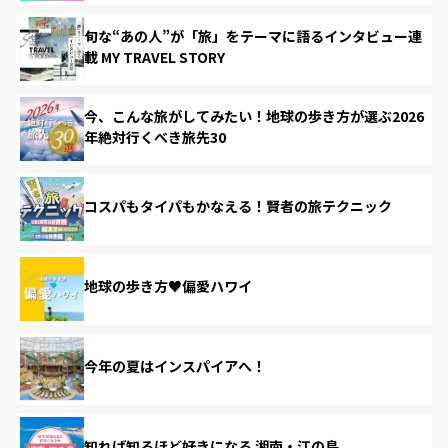
旬な“あの人”が「旅」をテーマに語るインタビュー連
載 MY TRAVEL STORY
今、こんな旅がしてみたい！地球の歩き方が選ぶ2026
年絶対行くべき旅先30
コスパもタイパもかなえる！賢者の旅テクニック
地球の歩き方♥偏愛ハワイ
今年の夏はインスパイアへ！
知れば知るほど好きになる 湘南・江の島