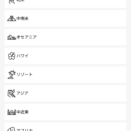
中南米
オセアニア
ハワイ
リゾート
アジア
中近東
アフリカ