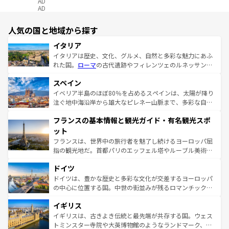
AD
AD
人気の国と地域から探す
イタリア
イタリアは歴史、文化、グルメ、自然と多彩な魅力にあふ
れた国。
ローマ
の古代遺跡やフィレンツェのルネッサンス
美術、ヴェネツィアの運河など、歴史あるスポットはもち
スペイン
ろん、トスカーナの美しい田園風景やアマルフィ海岸の絶
景など、自然景観も見逃せない。観光の合間には、本場の
イベリア半島のほぼ80％を占めるスペインは、太陽が降り
ピザやパスタなど、絶品のイタリア料理を堪能することも
注ぐ地中海沿岸から雄大なピレネー山脈まで、多彩な自然
できる。朝目覚めてから夜眠るまで、すべての瞬間を楽し
と文化が詰まったヨーロッパ屈指の旅行先だ。多様な地域
フランスの基本情報と観光ガイド・有名観光スポ
ませてくれるイタリアで、忘れられない旅をしてみよう！
文化が根付くこの国では、情熱的なフラメンコ、熱気あふ
なお、新着のイタリア情報は
コンテンツ一覧
を参照してほ
れる闘牛、そして美味しいタパスが生活の一部となってい
ット
しい。
る。首都マドリードの洗練された雰囲気や、バルセロナの
フランスは、世界中の旅行者を魅了し続けるヨーロッパ屈
アートに溢れた街角から、地方では古代ローマ遺跡や中世
指の観光地だ。首都パリのエッフェル塔やルーブル美術館
の城塞都市、穏やかなビーチリゾートまで多彩な表情を見
といった象徴的なスポットから、田舎町の古風な美しさま
せる。地方によって風土や気候が異なるスペインはその個
ドイツ
で、幅広い魅力が詰まっている。華麗な宮殿、歴史的な大
性で訪れる人を魅了する。 なお、新着のスペイン情報は
コ
聖堂、美しいビーチ、そして豊かな自然が、訪れる者を心
ドイツは、豊かな歴史と多彩な文化が交差するヨーロッパ
ンテンツ一覧
を参照してほしい。
から魅了する。また、フランスは美食の国としても知ら
の中心に位置する国。中世の街並みが残るロマンチック街
れ、フランス料理はユネスコ無形文化遺産にも登録されて
道から、未来を先取りするようなモダンな都市まで多様な
イギリス
いる。シャンパンの発祥地であるランス、プロヴァンスの
顔を持つこの国は、どこを歩いても飽きることがない。ベ
香り高いラベンダー畑など、多彩な楽しみ方が可能だ。さ
ルリンの文化的活気、バイエルン州のアルプスの絶景、そ
イギリスは、古きよき伝統と最先端が共存する国。ウェス
らに、パリ以外の地域にも魅力が溢れており、どの街角に
してライン川沿いのワイン畑といった風景は必見。ビール
トミンスター寺院や大英博物館のようなランドマーク、歴