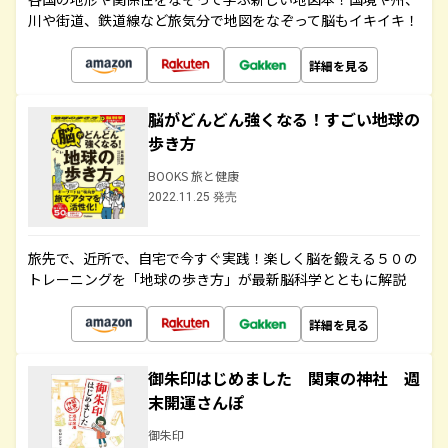
川や街道、鉄道線など旅気分で地図をなぞって脳もイキイキ！
詳細を見る
脳がどんどん強くなる！すごい地球の
歩き方
BOOKS 旅と健康
2022.11.25 発売
旅先で、近所で、自宅で今すぐ実践！楽しく脳を鍛える５０の
トレーニングを「地球の歩き方」が最新脳科学とともに解説
詳細を見る
御朱印はじめました 関東の神社 週
末開運さんぽ
御朱印