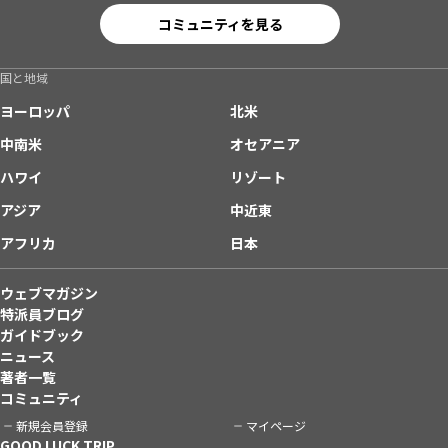
コミュニティを見る
国と地域
ヨーロッパ
北米
中南米
オセアニア
ハワイ
リゾート
アジア
中近東
アフリカ
日本
ウェブマガジン
特派員ブログ
ガイドブック
ニュース
著者一覧
コミュニティ
新規会員登録
マイページ
GOOD LUCK TRIP