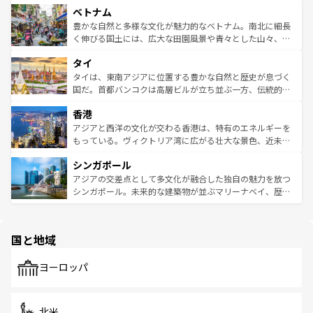
参照してほしい。
ベトナム
容にもいいと評判のスイーツなど、バラエティ豊かな料理
き、地方に足を延ばせば四季折々の自然美を楽しむことが
が味わえる。 なお、新着の台湾情報は
コンテンツ一覧
を参
できる。そして、キムチや焼肉、絶品のストリートフード
豊かな自然と多様な文化が魅力的なベトナム。南北に細長
照してほしい。
まで、さまざまな韓国料理が待っている。夜には、韓国な
く伸びる国土には、広大な田園風景や青々とした山々、世
らではのナイトライフも堪能できる。あたたかいホスピタ
界遺産に登録された壮大な自然景観が点在し、都市部では
タイ
リティに包まれながら、韓国の多彩な魅力を心ゆくまで味
急速な発展と共に伝統が息づく。ハノイの古い町並みやホ
わってみてほしい。 なお、新着の韓国情報は
コンテンツ一
ーチミン市のフランス統治時代の建物も、独特の雰囲気を
タイは、東南アジアに位置する豊かな自然と歴史が息づく
覧
を参照してほしい。
醸し出している。また、バラエティの豊かさとおいしさで
国だ。首都バンコクは高層ビルが立ち並ぶ一方、伝統的な
世界中の食通を魅了してやまないベトナム料理も魅力のひ
寺院や市場がいたるところに点在し、古きよき文化と現代
香港
とつ。フォーやバインミー、ベトナムコーヒーなどは、ぜ
の活気が交差している。北部ではチェンマイなどの山岳地
ひ現地で味わいたい。どの地域を訪れてもあたたかい人々
帯で自然と触れ合い、南部ではプーケットやクラビの美し
アジアと西洋の文化が交わる香港は、特有のエネルギーを
が旅行者を迎えてくれるので、きっと忘れられない旅にな
いビーチでリゾート気分を楽しむことができる。タイ料理
もっている。ヴィクトリア湾に広がる壮大な景色、近未来
るはずだ。 なお、新着のベトナム情報は
コンテンツ一覧
を
は世界的に有名で、屋台から高級レストランまで味覚を刺
的なアートスポット、そして歴史と現代が融合した町並
参照してほしい。
シンガポール
激する。気候は一年中温暖で、どの季節にも異なる楽しみ
み、どこを訪れても感動するはず。観光スポットが密集し
が待っている。親しみやすいタイの人々、仏教を中心とし
ており、効率よく見どころを回れるのも魅力。息をのむよ
アジアの交差点として多文化が融合した独自の魅力を放つ
た文化、そして多様な観光資源が、訪れる旅人を魅了し続
うな絶景から文化的な体験まで、香港を存分に楽しみ尽く
シンガポール。未来的な建築物が並ぶマリーナベイ、歴史
ける。 なお、新着のタイ情報は
コンテンツ一覧
を参照して
そう。 なお、新着の香港情報は
コンテンツ一覧
を参照して
と伝統を感じられるエスニックタウン、多数の緑豊かな公
ほしい。
ほしい。
園や自然保護区など、自然が調和した近代的な景観と文化
の多様性あふれるカラフルな町は、どこを歩いても新しい
国と地域
発見がある。さらに、治安のよさや充実した公共交通機関
も、旅行者にとっては魅力的なポイント。グルメも豊富
で、ホーカーズは地元の風情を楽しめる外せないスポット
ヨーロッパ
だ。訪れる人を飽きさせないシンガポールで、多様な魅力
を体感しよう。 なお、新着のシンガポール情報は
コンテン
ツ一覧
を参照してほしい。
北米