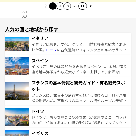
…
1
2
3
11
AD
AD
人気の国と地域から探す
イタリア
イタリアは歴史、文化、グルメ、自然と多彩な魅力にあふ
れた国。
ローマ
の古代遺跡やフィレンツェのルネッサンス
美術、ヴェネツィアの運河など、歴史あるスポットはもち
スペイン
ろん、トスカーナの美しい田園風景やアマルフィ海岸の絶
景など、自然景観も見逃せない。観光の合間には、本場の
イベリア半島のほぼ80％を占めるスペインは、太陽が降り
ピザやパスタなど、絶品のイタリア料理を堪能することも
注ぐ地中海沿岸から雄大なピレネー山脈まで、多彩な自然
できる。朝目覚めてから夜眠るまで、すべての瞬間を楽し
と文化が詰まったヨーロッパ屈指の旅行先だ。多様な地域
フランスの基本情報と観光ガイド・有名観光スポ
ませてくれるイタリアで、忘れられない旅をしてみよう！
文化が根付くこの国では、情熱的なフラメンコ、熱気あふ
なお、新着のイタリア情報は
コンテンツ一覧
を参照してほ
れる闘牛、そして美味しいタパスが生活の一部となってい
ット
しい。
る。首都マドリードの洗練された雰囲気や、バルセロナの
フランスは、世界中の旅行者を魅了し続けるヨーロッパ屈
アートに溢れた街角から、地方では古代ローマ遺跡や中世
指の観光地だ。首都パリのエッフェル塔やルーブル美術館
の城塞都市、穏やかなビーチリゾートまで多彩な表情を見
といった象徴的なスポットから、田舎町の古風な美しさま
せる。地方によって風土や気候が異なるスペインはその個
ドイツ
で、幅広い魅力が詰まっている。華麗な宮殿、歴史的な大
性で訪れる人を魅了する。 なお、新着のスペイン情報は
コ
聖堂、美しいビーチ、そして豊かな自然が、訪れる者を心
ドイツは、豊かな歴史と多彩な文化が交差するヨーロッパ
ンテンツ一覧
を参照してほしい。
から魅了する。また、フランスは美食の国としても知ら
の中心に位置する国。中世の街並みが残るロマンチック街
れ、フランス料理はユネスコ無形文化遺産にも登録されて
道から、未来を先取りするようなモダンな都市まで多様な
イギリス
いる。シャンパンの発祥地であるランス、プロヴァンスの
顔を持つこの国は、どこを歩いても飽きることがない。ベ