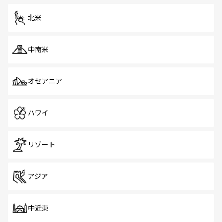
を体感しよう。 なお、新着のシンガポール情報は
コンテン
ツ一覧
を参照してほしい。
北米
中南米
オセアニア
ハワイ
リゾート
アジア
中近東