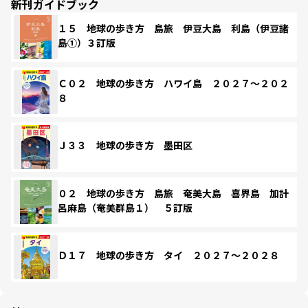
新刊ガイドブック
１５ 地球の歩き方 島旅 伊豆大島 利島（伊豆諸
島①）３訂版
Ｃ０２ 地球の歩き方 ハワイ島 ２０２７～２０２
８
Ｊ３３ 地球の歩き方 墨田区
０２ 地球の歩き方 島旅 奄美大島 喜界島 加計
呂麻島（奄美群島１） ５訂版
Ｄ１７ 地球の歩き方 タイ ２０２７～２０２８