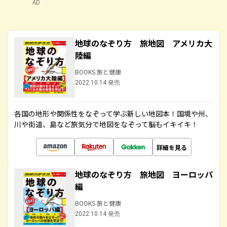
AD
地球のなぞり方 旅地図 アメリカ大
陸編
BOOKS 旅と健康
2022.10.14 発売
各国の地形や関係性をなぞって学ぶ新しい地図本！国境や州、
川や街道、島など旅気分で地図をなぞって脳もイキイキ！
詳細を見る
地球のなぞり方 旅地図 ヨーロッパ
編
BOOKS 旅と健康
2022.10.14 発売