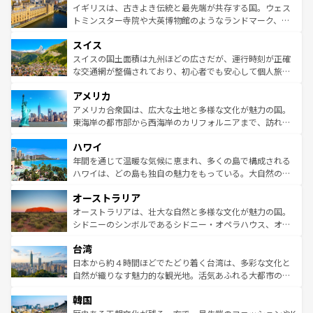
香り高いラベンダー畑など、多彩な楽しみ方が可能だ。さ
ルリンの文化的活気、バイエルン州のアルプスの絶景、そ
イギリスは、古きよき伝統と最先端が共存する国。ウェス
らに、パリ以外の地域にも魅力が溢れており、どの街角に
してライン川沿いのワイン畑といった風景は必見。ビール
トミンスター寺院や大英博物館のようなランドマーク、歴
も豊かな歴史と文化が息づいている。パリ以外の個性あふ
とソーセージを味わいながら地元の人と過ごす楽しい時間
史ある大学都市、美しい丘陵地帯や牧歌的な風景など、エ
れる地方に足を運ぶとそれぞれで全く異なる文化を体験で
スイス
は、お酒好きな人にはぜひ体験してほしい。 なお、新着の
リアごとに異なる魅力がある。また、優雅なアフタヌーン
きるだろう。 なお、新着のフランス情報は
コンテンツ一覧
ドイツ情報は
コンテンツ一覧
を参照してほしい。
ティー、ビール好きにはたまらない英国パブ、サッカー観
スイスの国土面積は九州ほどの広さだが、運行時刻が正確
を参照してほしい。
戦など、本場だからこそできる体験も豊富。イギリスを旅
な交通網が整備されており、初心者でも安心して個人旅行
して楽しみつくそう。 なお、新着のイギリス情報は
コンテ
を楽しめる。日本同様に時刻表どおりの旅が可能だ。中世
アメリカ
ンツ一覧
を参照してほしい。
の建物がそのまま残る町や、スイスならではのユニークな
博物館もあり、アルプス観光だけでなく町歩きも満喫する
アメリカ合衆国は、広大な土地と多様な文化が魅力の国。
ことができる。国民の所得が高いため物価も高いが、旅行
東海岸の都市部から西海岸のカリフォルニアまで、訪れる
者向けの交通パス提供のサービスもあり、うまく活用すれ
場所ごとに異なる風景と体験が待っている。ニューヨーク
ハワイ
ば市内交通費無料で観光を楽しむこともできる。 なお、新
のような巨大都市は、観光、ショッピング、エンターテイ
着のスイス情報は
コンテンツ一覧
を参照してほしい。
ンメントが詰まった刺激的なスポットだ。一方、アメリカ
年間を通じて温暖な気候に恵まれ、多くの島で構成される
西部には大自然が広がり、グランドキャニオンやイエロー
ハワイは、どの島も独自の魅力をもっている。大自然の神
ストーン国立公園といった絶景が堪能できる。さらに、南
秘を感じたいなら、火山が生み出した壮大な景観を誇るハ
オーストラリア
部のニューオーリンズでは、音楽と美食が融合した独特の
ワイ島は見逃せない。また、定番の観光地といえばオアフ
文化が魅力。旅行者はアメリカの各地域で異なる魅力を楽
島だが、静かな自然を求めるならマウイ島やカウアイ島が
オーストラリアは、壮大な自然と多様な文化が魅力の国。
しみながら、その多様性と豊かな歴史を感じることができ
おすすめ。エメラルドグリーンに輝く海をはじめ、豊かな
シドニーのシンボルであるシドニー・オペラハウス、オー
るだろう。車でのロードトリップや列車の旅も、アメリカ
文化や歴史が息づいている。「アロハスピリット」と呼ば
ストラリア東海岸北部に広がる大サンゴ礁地帯グレートバ
ならではの贅沢な旅のスタイルだ。 なお、新着のアメリカ
台湾
れるおもてなしの心で訪れる人々を迎えてくれるハワイの
リアリーフや大陸中央部にそびえるウルル（エアーズロッ
情報は
コンテンツ一覧
を参照してほしい。
人々、おいしいローカルフードやハワイアンミュージッ
ク）、タスマニアの美しい原生林やケアンズの熱帯雨林な
日本から約４時間ほどでたどり着く台湾は、多彩な文化と
ク、伝統的なフラダンスなど、すべてがハワイの魅力を彩
ど、見どころがたくさん。また、カフェやワイン、オージ
自然が織りなす魅力的な観光地。活気あふれる大都市の台
っている。訪れるたびに新しい発見と感動が待っているハ
ービーフなどの食文化も豊かで、美味しいものであふれて
北やノスタルジックな町並みが人気な九份（ジォウフェ
ワイを、存分に味わってほしい。 なお、新着のハワイ情報
韓国
いる。アクティビティも充実しており、サーフィンやダイ
ン）、静ひつな山岳地帯である台湾東部など、都市の喧騒
は
コンテンツ一覧
を参照してほしい。
ビング、ハイキングなど、アウトドア好きにはたまらな
と山間の静けさが共存しており、訪れる人に新しい発見と