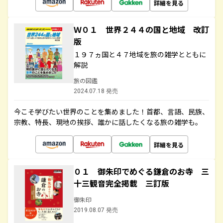
詳細を見る
Ｗ０１ 世界２４４の国と地域 改訂
版
１９７ヵ国と４７地域を旅の雑学とともに
解説
旅の図鑑
2024.07.18 発売
今こそ学びたい世界のことを集めました！首都、言語、民族、
宗教、特長、現地の挨拶、誰かに話したくなる旅の雑学も。
詳細を見る
０１ 御朱印でめぐる鎌倉のお寺 三
十三観音完全掲載 三訂版
御朱印
2019.08.07 発売