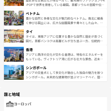
歴史ある王朝文化が残る一方で、最先端のファッションやK
い。オーストラリアの多彩な魅力を存分に味わいつくそ
驚きをもたらしてくれる。また、奥深い台湾の食文化も魅
-POPで世界を席巻している韓国。首都ソウルの宮殿や伝統
う。 なお、新着のオーストラリア情報は
コンテンツ一覧
を
力で、夜市などの屋台グルメから高級料理、ヘルシーで美
家屋が並ぶエリアでは韓国の歴史と文化に浸ることがで
参照してほしい。
ベトナム
容にもいいと評判のスイーツなど、バラエティ豊かな料理
き、地方に足を延ばせば四季折々の自然美を楽しむことが
が味わえる。 なお、新着の台湾情報は
コンテンツ一覧
を参
できる。そして、キムチや焼肉、絶品のストリートフード
豊かな自然と多様な文化が魅力的なベトナム。南北に細長
照してほしい。
まで、さまざまな韓国料理が待っている。夜には、韓国な
く伸びる国土には、広大な田園風景や青々とした山々、世
らではのナイトライフも堪能できる。あたたかいホスピタ
界遺産に登録された壮大な自然景観が点在し、都市部では
タイ
リティに包まれながら、韓国の多彩な魅力を心ゆくまで味
急速な発展と共に伝統が息づく。ハノイの古い町並みやホ
わってみてほしい。 なお、新着の韓国情報は
コンテンツ一
ーチミン市のフランス統治時代の建物も、独特の雰囲気を
タイは、東南アジアに位置する豊かな自然と歴史が息づく
覧
を参照してほしい。
醸し出している。また、バラエティの豊かさとおいしさで
国だ。首都バンコクは高層ビルが立ち並ぶ一方、伝統的な
世界中の食通を魅了してやまないベトナム料理も魅力のひ
寺院や市場がいたるところに点在し、古きよき文化と現代
香港
とつ。フォーやバインミー、ベトナムコーヒーなどは、ぜ
の活気が交差している。北部ではチェンマイなどの山岳地
ひ現地で味わいたい。どの地域を訪れてもあたたかい人々
帯で自然と触れ合い、南部ではプーケットやクラビの美し
アジアと西洋の文化が交わる香港は、特有のエネルギーを
が旅行者を迎えてくれるので、きっと忘れられない旅にな
いビーチでリゾート気分を楽しむことができる。タイ料理
もっている。ヴィクトリア湾に広がる壮大な景色、近未来
るはずだ。 なお、新着のベトナム情報は
コンテンツ一覧
を
は世界的に有名で、屋台から高級レストランまで味覚を刺
的なアートスポット、そして歴史と現代が融合した町並
参照してほしい。
シンガポール
激する。気候は一年中温暖で、どの季節にも異なる楽しみ
み、どこを訪れても感動するはず。観光スポットが密集し
が待っている。親しみやすいタイの人々、仏教を中心とし
ており、効率よく見どころを回れるのも魅力。息をのむよ
アジアの交差点として多文化が融合した独自の魅力を放つ
た文化、そして多様な観光資源が、訪れる旅人を魅了し続
うな絶景から文化的な体験まで、香港を存分に楽しみ尽く
シンガポール。未来的な建築物が並ぶマリーナベイ、歴史
ける。 なお、新着のタイ情報は
コンテンツ一覧
を参照して
そう。 なお、新着の香港情報は
コンテンツ一覧
を参照して
と伝統を感じられるエスニックタウン、多数の緑豊かな公
ほしい。
ほしい。
園や自然保護区など、自然が調和した近代的な景観と文化
の多様性あふれるカラフルな町は、どこを歩いても新しい
国と地域
発見がある。さらに、治安のよさや充実した公共交通機関
も、旅行者にとっては魅力的なポイント。グルメも豊富
で、ホーカーズは地元の風情を楽しめる外せないスポット
ヨーロッパ
だ。訪れる人を飽きさせないシンガポールで、多様な魅力