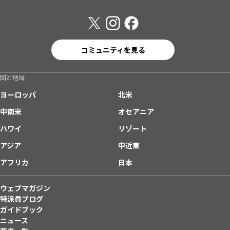
コミュニティを見る
国と地域
ヨーロッパ
北米
中南米
オセアニア
ハワイ
リゾート
アジア
中近東
アフリカ
日本
ウェブマガジン
特派員ブログ
ガイドブック
ニュース