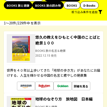
BOOKS 旅と健康
BOOKS 旅の読み物
BOOKS
D-Books
絞り込み条件を追加
1〜20件/229件中 を表示
悠久の教えをひもとく中国のことばと
絶景１００
BOOKS 旅の名言＆絶景
2022.12.15 発売
世界を４０年以上歩いてきた「地球の歩き方」があなたにお届
けする、人生を輝かせる中国の名言と癒やしの絶景集
詳細を見る
地球のなぞり方 旅地図 日本編
BOOKS 旅と健康