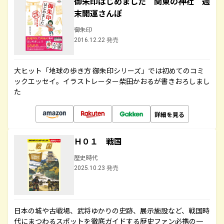
御朱印はじめました 関東の神社 週
末開運さんぽ
御朱印
2016.12.22 発売
大ヒット「地球の歩き方 御朱印シリーズ」では初めてのコミ
ックエッセイ。イラストレーター柴田かおるが書きおろしまし
た
詳細を見る
Ｈ０１ 戦国
歴史時代
2025.10.23 発売
日本の城や古戦場、武将ゆかりの史跡、展示施設など、戦国時
代にまつわるスポットを徹底ガイドする歴史ファン必携の一