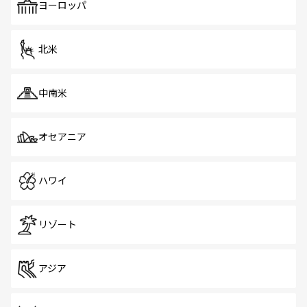
で、ホーカーズは地元の風情を楽しめる外せないスポット
ヨーロッパ
だ。訪れる人を飽きさせないシンガポールで、多様な魅力
を体感しよう。 なお、新着のシンガポール情報は
コンテン
ツ一覧
を参照してほしい。
北米
中南米
オセアニア
ハワイ
リゾート
アジア