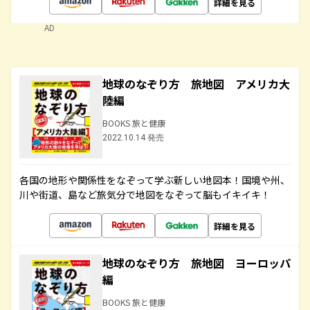
詳細を見る
AD
地球のなぞり方 旅地図 アメリカ大
陸編
BOOKS 旅と健康
2022.10.14 発売
各国の地形や関係性をなぞって学ぶ新しい地図本！国境や州、
川や街道、島など旅気分で地図をなぞって脳もイキイキ！
詳細を見る
地球のなぞり方 旅地図 ヨーロッパ
編
BOOKS 旅と健康