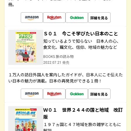
冊。
詳細を見る
Ｓ０１ 今こそ学びたい日本のこと
知っているようで知らない 日本人の心、
食文化、職文化、信仰、地域の魅力など
BOOKS 旅の読み物
2022.07.21 発売
１万人の訪日外国人を案内したガイドが、日本人にこそ伝えた
い日本の魅力が満載。日本の再発見ができる１冊！
詳細を見る
Ｗ０１ 世界２４４の国と地域 改訂
版
１９７ヵ国と４７地域を旅の雑学とともに
解説