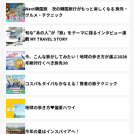
Next韓国旅 次の韓国旅行がもっと楽しくなる 旅先・
グルメ・テクニック
旬な“あの人”が「旅」をテーマに語るインタビュー連
載 MY TRAVEL STORY
今、こんな旅がしてみたい！地球の歩き方が選ぶ2026
年絶対行くべき旅先30
コスパもタイパもかなえる！賢者の旅テクニック
地球の歩き方♥偏愛ハワイ
今年の夏はインスパイアへ！