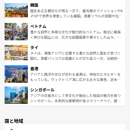
ワイを、存分に味わってほしい。 なお、新着のハワイ情報
韓国
いる。アクティビティも充実しており、サーフィンやダイ
ン）、静ひつな山岳地帯である台湾東部など、都市の喧騒
は
コンテンツ一覧
を参照してほしい。
ビング、ハイキングなど、アウトドア好きにはたまらな
と山間の静けさが共存しており、訪れる人に新しい発見と
歴史ある王朝文化が残る一方で、最先端のファッションやK
い。オーストラリアの多彩な魅力を存分に味わいつくそ
驚きをもたらしてくれる。また、奥深い台湾の食文化も魅
-POPで世界を席巻している韓国。首都ソウルの宮殿や伝統
う。 なお、新着のオーストラリア情報は
コンテンツ一覧
を
力で、夜市などの屋台グルメから高級料理、ヘルシーで美
家屋が並ぶエリアでは韓国の歴史と文化に浸ることがで
参照してほしい。
ベトナム
容にもいいと評判のスイーツなど、バラエティ豊かな料理
き、地方に足を延ばせば四季折々の自然美を楽しむことが
が味わえる。 なお、新着の台湾情報は
コンテンツ一覧
を参
できる。そして、キムチや焼肉、絶品のストリートフード
豊かな自然と多様な文化が魅力的なベトナム。南北に細長
照してほしい。
まで、さまざまな韓国料理が待っている。夜には、韓国な
く伸びる国土には、広大な田園風景や青々とした山々、世
らではのナイトライフも堪能できる。あたたかいホスピタ
界遺産に登録された壮大な自然景観が点在し、都市部では
タイ
リティに包まれながら、韓国の多彩な魅力を心ゆくまで味
急速な発展と共に伝統が息づく。ハノイの古い町並みやホ
わってみてほしい。 なお、新着の韓国情報は
コンテンツ一
ーチミン市のフランス統治時代の建物も、独特の雰囲気を
タイは、東南アジアに位置する豊かな自然と歴史が息づく
覧
を参照してほしい。
醸し出している。また、バラエティの豊かさとおいしさで
国だ。首都バンコクは高層ビルが立ち並ぶ一方、伝統的な
世界中の食通を魅了してやまないベトナム料理も魅力のひ
寺院や市場がいたるところに点在し、古きよき文化と現代
香港
とつ。フォーやバインミー、ベトナムコーヒーなどは、ぜ
の活気が交差している。北部ではチェンマイなどの山岳地
ひ現地で味わいたい。どの地域を訪れてもあたたかい人々
帯で自然と触れ合い、南部ではプーケットやクラビの美し
アジアと西洋の文化が交わる香港は、特有のエネルギーを
が旅行者を迎えてくれるので、きっと忘れられない旅にな
いビーチでリゾート気分を楽しむことができる。タイ料理
もっている。ヴィクトリア湾に広がる壮大な景色、近未来
るはずだ。 なお、新着のベトナム情報は
コンテンツ一覧
を
は世界的に有名で、屋台から高級レストランまで味覚を刺
的なアートスポット、そして歴史と現代が融合した町並
参照してほしい。
シンガポール
激する。気候は一年中温暖で、どの季節にも異なる楽しみ
み、どこを訪れても感動するはず。観光スポットが密集し
が待っている。親しみやすいタイの人々、仏教を中心とし
ており、効率よく見どころを回れるのも魅力。息をのむよ
アジアの交差点として多文化が融合した独自の魅力を放つ
た文化、そして多様な観光資源が、訪れる旅人を魅了し続
うな絶景から文化的な体験まで、香港を存分に楽しみ尽く
シンガポール。未来的な建築物が並ぶマリーナベイ、歴史
ける。 なお、新着のタイ情報は
コンテンツ一覧
を参照して
そう。 なお、新着の香港情報は
コンテンツ一覧
を参照して
と伝統を感じられるエスニックタウン、多数の緑豊かな公
ほしい。
ほしい。
園や自然保護区など、自然が調和した近代的な景観と文化
の多様性あふれるカラフルな町は、どこを歩いても新しい
国と地域
発見がある。さらに、治安のよさや充実した公共交通機関
も、旅行者にとっては魅力的なポイント。グルメも豊富