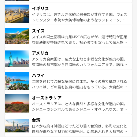
れ、フランス料理はユネスコ無形文化遺産にも登録されて
道から、未来を先取りするようなモダンな都市まで多様な
イギリス
いる。シャンパンの発祥地であるランス、プロヴァンスの
顔を持つこの国は、どこを歩いても飽きることがない。ベ
香り高いラベンダー畑など、多彩な楽しみ方が可能だ。さ
ルリンの文化的活気、バイエルン州のアルプスの絶景、そ
イギリスは、古きよき伝統と最先端が共存する国。ウェス
らに、パリ以外の地域にも魅力が溢れており、どの街角に
してライン川沿いのワイン畑といった風景は必見。ビール
トミンスター寺院や大英博物館のようなランドマーク、歴
も豊かな歴史と文化が息づいている。パリ以外の個性あふ
とソーセージを味わいながら地元の人と過ごす楽しい時間
史ある大学都市、美しい丘陵地帯や牧歌的な風景など、エ
れる地方に足を運ぶとそれぞれで全く異なる文化を体験で
スイス
は、お酒好きな人にはぜひ体験してほしい。 なお、新着の
リアごとに異なる魅力がある。また、優雅なアフタヌーン
きるだろう。 なお、新着のフランス情報は
コンテンツ一覧
ドイツ情報は
コンテンツ一覧
を参照してほしい。
ティー、ビール好きにはたまらない英国パブ、サッカー観
スイスの国土面積は九州ほどの広さだが、運行時刻が正確
を参照してほしい。
戦など、本場だからこそできる体験も豊富。イギリスを旅
な交通網が整備されており、初心者でも安心して個人旅行
して楽しみつくそう。 なお、新着のイギリス情報は
コンテ
を楽しめる。日本同様に時刻表どおりの旅が可能だ。中世
アメリカ
ンツ一覧
を参照してほしい。
の建物がそのまま残る町や、スイスならではのユニークな
博物館もあり、アルプス観光だけでなく町歩きも満喫する
アメリカ合衆国は、広大な土地と多様な文化が魅力の国。
ことができる。国民の所得が高いため物価も高いが、旅行
東海岸の都市部から西海岸のカリフォルニアまで、訪れる
者向けの交通パス提供のサービスもあり、うまく活用すれ
場所ごとに異なる風景と体験が待っている。ニューヨーク
ハワイ
ば市内交通費無料で観光を楽しむこともできる。 なお、新
のような巨大都市は、観光、ショッピング、エンターテイ
着のスイス情報は
コンテンツ一覧
を参照してほしい。
ンメントが詰まった刺激的なスポットだ。一方、アメリカ
年間を通じて温暖な気候に恵まれ、多くの島で構成される
西部には大自然が広がり、グランドキャニオンやイエロー
ハワイは、どの島も独自の魅力をもっている。大自然の神
ストーン国立公園といった絶景が堪能できる。さらに、南
秘を感じたいなら、火山が生み出した壮大な景観を誇るハ
オーストラリア
部のニューオーリンズでは、音楽と美食が融合した独特の
ワイ島は見逃せない。また、定番の観光地といえばオアフ
文化が魅力。旅行者はアメリカの各地域で異なる魅力を楽
島だが、静かな自然を求めるならマウイ島やカウアイ島が
オーストラリアは、壮大な自然と多様な文化が魅力の国。
しみながら、その多様性と豊かな歴史を感じることができ
おすすめ。エメラルドグリーンに輝く海をはじめ、豊かな
シドニーのシンボルであるシドニー・オペラハウス、オー
るだろう。車でのロードトリップや列車の旅も、アメリカ
文化や歴史が息づいている。「アロハスピリット」と呼ば
ストラリア東海岸北部に広がる大サンゴ礁地帯グレートバ
ならではの贅沢な旅のスタイルだ。 なお、新着のアメリカ
台湾
れるおもてなしの心で訪れる人々を迎えてくれるハワイの
リアリーフや大陸中央部にそびえるウルル（エアーズロッ
情報は
コンテンツ一覧
を参照してほしい。
人々、おいしいローカルフードやハワイアンミュージッ
ク）、タスマニアの美しい原生林やケアンズの熱帯雨林な
日本から約４時間ほどでたどり着く台湾は、多彩な文化と
ク、伝統的なフラダンスなど、すべてがハワイの魅力を彩
ど、見どころがたくさん。また、カフェやワイン、オージ
自然が織りなす魅力的な観光地。活気あふれる大都市の台
っている。訪れるたびに新しい発見と感動が待っているハ
ービーフなどの食文化も豊かで、美味しいものであふれて
北やノスタルジックな町並みが人気な九份（ジォウフェ