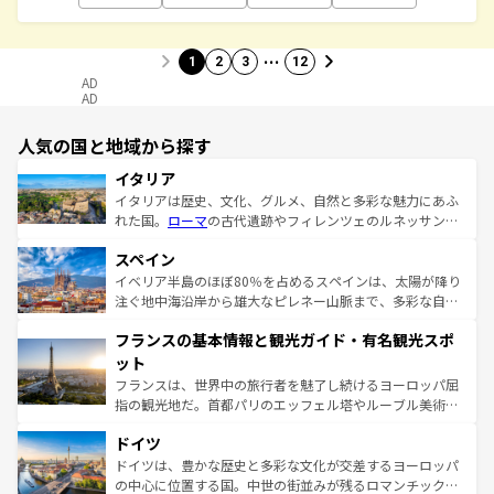
…
1
2
3
12
AD
AD
人気の国と地域から探す
イタリア
イタリアは歴史、文化、グルメ、自然と多彩な魅力にあふ
れた国。
ローマ
の古代遺跡やフィレンツェのルネッサンス
美術、ヴェネツィアの運河など、歴史あるスポットはもち
スペイン
ろん、トスカーナの美しい田園風景やアマルフィ海岸の絶
景など、自然景観も見逃せない。観光の合間には、本場の
イベリア半島のほぼ80％を占めるスペインは、太陽が降り
ピザやパスタなど、絶品のイタリア料理を堪能することも
注ぐ地中海沿岸から雄大なピレネー山脈まで、多彩な自然
できる。朝目覚めてから夜眠るまで、すべての瞬間を楽し
と文化が詰まったヨーロッパ屈指の旅行先だ。多様な地域
フランスの基本情報と観光ガイド・有名観光スポ
ませてくれるイタリアで、忘れられない旅をしてみよう！
文化が根付くこの国では、情熱的なフラメンコ、熱気あふ
なお、新着のイタリア情報は
コンテンツ一覧
を参照してほ
れる闘牛、そして美味しいタパスが生活の一部となってい
ット
しい。
る。首都マドリードの洗練された雰囲気や、バルセロナの
フランスは、世界中の旅行者を魅了し続けるヨーロッパ屈
アートに溢れた街角から、地方では古代ローマ遺跡や中世
指の観光地だ。首都パリのエッフェル塔やルーブル美術館
の城塞都市、穏やかなビーチリゾートまで多彩な表情を見
といった象徴的なスポットから、田舎町の古風な美しさま
せる。地方によって風土や気候が異なるスペインはその個
ドイツ
で、幅広い魅力が詰まっている。華麗な宮殿、歴史的な大
性で訪れる人を魅了する。 なお、新着のスペイン情報は
コ
聖堂、美しいビーチ、そして豊かな自然が、訪れる者を心
ドイツは、豊かな歴史と多彩な文化が交差するヨーロッパ
ンテンツ一覧
を参照してほしい。
から魅了する。また、フランスは美食の国としても知ら
の中心に位置する国。中世の街並みが残るロマンチック街