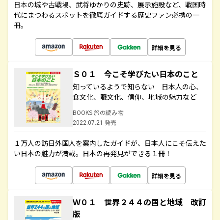
日本の城や古戦場、武将ゆかりの史跡、展示施設など、戦国時
代にまつわるスポットを徹底ガイドする歴史ファン必携の一
冊。
詳細を見る
Ｓ０１ 今こそ学びたい日本のこと
知っているようで知らない 日本人の心、
食文化、職文化、信仰、地域の魅力など
BOOKS 旅の読み物
2022.07.21 発売
１万人の訪日外国人を案内したガイドが、日本人にこそ伝えた
い日本の魅力が満載。日本の再発見ができる１冊！
詳細を見る
Ｗ０１ 世界２４４の国と地域 改訂
版