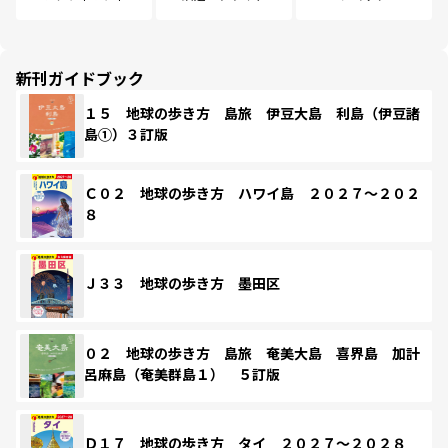
新刊ガイドブック
１５ 地球の歩き方 島旅 伊豆大島 利島（伊豆諸
島①）３訂版
Ｃ０２ 地球の歩き方 ハワイ島 ２０２７～２０２
８
Ｊ３３ 地球の歩き方 墨田区
０２ 地球の歩き方 島旅 奄美大島 喜界島 加計
呂麻島（奄美群島１） ５訂版
Ｄ１７ 地球の歩き方 タイ ２０２７～２０２８