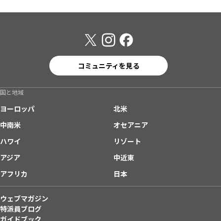
コミュニティを見る
国と地域
ヨーロッパ
北米
中南米
オセアニア
ハワイ
リゾート
アジア
中近東
アフリカ
日本
ウェブマガジン
特派員ブログ
ガイドブック