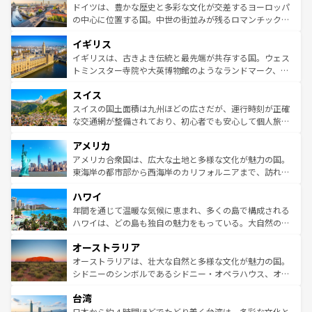
性で訪れる人を魅了する。 なお、新着のスペイン情報は
コ
聖堂、美しいビーチ、そして豊かな自然が、訪れる者を心
ドイツは、豊かな歴史と多彩な文化が交差するヨーロッパ
ンテンツ一覧
を参照してほしい。
から魅了する。また、フランスは美食の国としても知ら
の中心に位置する国。中世の街並みが残るロマンチック街
れ、フランス料理はユネスコ無形文化遺産にも登録されて
道から、未来を先取りするようなモダンな都市まで多様な
イギリス
いる。シャンパンの発祥地であるランス、プロヴァンスの
顔を持つこの国は、どこを歩いても飽きることがない。ベ
香り高いラベンダー畑など、多彩な楽しみ方が可能だ。さ
ルリンの文化的活気、バイエルン州のアルプスの絶景、そ
イギリスは、古きよき伝統と最先端が共存する国。ウェス
らに、パリ以外の地域にも魅力が溢れており、どの街角に
してライン川沿いのワイン畑といった風景は必見。ビール
トミンスター寺院や大英博物館のようなランドマーク、歴
も豊かな歴史と文化が息づいている。パリ以外の個性あふ
とソーセージを味わいながら地元の人と過ごす楽しい時間
史ある大学都市、美しい丘陵地帯や牧歌的な風景など、エ
れる地方に足を運ぶとそれぞれで全く異なる文化を体験で
スイス
は、お酒好きな人にはぜひ体験してほしい。 なお、新着の
リアごとに異なる魅力がある。また、優雅なアフタヌーン
きるだろう。 なお、新着のフランス情報は
コンテンツ一覧
ドイツ情報は
コンテンツ一覧
を参照してほしい。
ティー、ビール好きにはたまらない英国パブ、サッカー観
スイスの国土面積は九州ほどの広さだが、運行時刻が正確
を参照してほしい。
戦など、本場だからこそできる体験も豊富。イギリスを旅
な交通網が整備されており、初心者でも安心して個人旅行
して楽しみつくそう。 なお、新着のイギリス情報は
コンテ
を楽しめる。日本同様に時刻表どおりの旅が可能だ。中世
アメリカ
ンツ一覧
を参照してほしい。
の建物がそのまま残る町や、スイスならではのユニークな
博物館もあり、アルプス観光だけでなく町歩きも満喫する
アメリカ合衆国は、広大な土地と多様な文化が魅力の国。
ことができる。国民の所得が高いため物価も高いが、旅行
東海岸の都市部から西海岸のカリフォルニアまで、訪れる
者向けの交通パス提供のサービスもあり、うまく活用すれ
場所ごとに異なる風景と体験が待っている。ニューヨーク
ハワイ
ば市内交通費無料で観光を楽しむこともできる。 なお、新
のような巨大都市は、観光、ショッピング、エンターテイ
着のスイス情報は
コンテンツ一覧
を参照してほしい。
ンメントが詰まった刺激的なスポットだ。一方、アメリカ
年間を通じて温暖な気候に恵まれ、多くの島で構成される
西部には大自然が広がり、グランドキャニオンやイエロー
ハワイは、どの島も独自の魅力をもっている。大自然の神
ストーン国立公園といった絶景が堪能できる。さらに、南
秘を感じたいなら、火山が生み出した壮大な景観を誇るハ
オーストラリア
部のニューオーリンズでは、音楽と美食が融合した独特の
ワイ島は見逃せない。また、定番の観光地といえばオアフ
文化が魅力。旅行者はアメリカの各地域で異なる魅力を楽
島だが、静かな自然を求めるならマウイ島やカウアイ島が
オーストラリアは、壮大な自然と多様な文化が魅力の国。
しみながら、その多様性と豊かな歴史を感じることができ
おすすめ。エメラルドグリーンに輝く海をはじめ、豊かな
シドニーのシンボルであるシドニー・オペラハウス、オー
るだろう。車でのロードトリップや列車の旅も、アメリカ
文化や歴史が息づいている。「アロハスピリット」と呼ば
ストラリア東海岸北部に広がる大サンゴ礁地帯グレートバ
ならではの贅沢な旅のスタイルだ。 なお、新着のアメリカ
台湾
れるおもてなしの心で訪れる人々を迎えてくれるハワイの
リアリーフや大陸中央部にそびえるウルル（エアーズロッ
情報は
コンテンツ一覧
を参照してほしい。
人々、おいしいローカルフードやハワイアンミュージッ
ク）、タスマニアの美しい原生林やケアンズの熱帯雨林な
日本から約４時間ほどでたどり着く台湾は、多彩な文化と