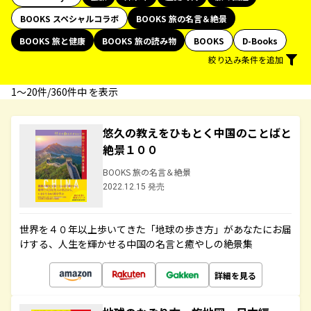
BOOKS スペシャルコラボ
BOOKS 旅の名言＆絶景
BOOKS 旅と健康
BOOKS 旅の読み物
BOOKS
D-Books
絞り込み条件を追加
1〜20件/360件中 を表示
悠久の教えをひもとく中国のことばと
絶景１００
BOOKS 旅の名言＆絶景
2022.12.15 発売
世界を４０年以上歩いてきた「地球の歩き方」があなたにお届
けする、人生を輝かせる中国の名言と癒やしの絶景集
詳細を見る