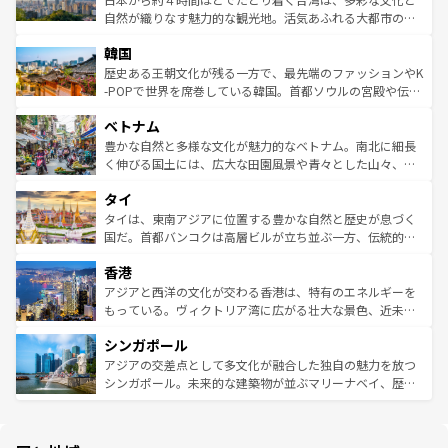
ク、伝統的なフラダンスなど、すべてがハワイの魅力を彩
ど、見どころがたくさん。また、カフェやワイン、オージ
自然が織りなす魅力的な観光地。活気あふれる大都市の台
っている。訪れるたびに新しい発見と感動が待っているハ
ービーフなどの食文化も豊かで、美味しいものであふれて
北やノスタルジックな町並みが人気な九份（ジォウフェ
ワイを、存分に味わってほしい。 なお、新着のハワイ情報
韓国
いる。アクティビティも充実しており、サーフィンやダイ
ン）、静ひつな山岳地帯である台湾東部など、都市の喧騒
は
コンテンツ一覧
を参照してほしい。
ビング、ハイキングなど、アウトドア好きにはたまらな
と山間の静けさが共存しており、訪れる人に新しい発見と
歴史ある王朝文化が残る一方で、最先端のファッションやK
い。オーストラリアの多彩な魅力を存分に味わいつくそ
驚きをもたらしてくれる。また、奥深い台湾の食文化も魅
-POPで世界を席巻している韓国。首都ソウルの宮殿や伝統
う。 なお、新着のオーストラリア情報は
コンテンツ一覧
を
力で、夜市などの屋台グルメから高級料理、ヘルシーで美
家屋が並ぶエリアでは韓国の歴史と文化に浸ることがで
参照してほしい。
ベトナム
容にもいいと評判のスイーツなど、バラエティ豊かな料理
き、地方に足を延ばせば四季折々の自然美を楽しむことが
が味わえる。 なお、新着の台湾情報は
コンテンツ一覧
を参
できる。そして、キムチや焼肉、絶品のストリートフード
豊かな自然と多様な文化が魅力的なベトナム。南北に細長
照してほしい。
まで、さまざまな韓国料理が待っている。夜には、韓国な
く伸びる国土には、広大な田園風景や青々とした山々、世
らではのナイトライフも堪能できる。あたたかいホスピタ
界遺産に登録された壮大な自然景観が点在し、都市部では
タイ
リティに包まれながら、韓国の多彩な魅力を心ゆくまで味
急速な発展と共に伝統が息づく。ハノイの古い町並みやホ
わってみてほしい。 なお、新着の韓国情報は
コンテンツ一
ーチミン市のフランス統治時代の建物も、独特の雰囲気を
タイは、東南アジアに位置する豊かな自然と歴史が息づく
覧
を参照してほしい。
醸し出している。また、バラエティの豊かさとおいしさで
国だ。首都バンコクは高層ビルが立ち並ぶ一方、伝統的な
世界中の食通を魅了してやまないベトナム料理も魅力のひ
寺院や市場がいたるところに点在し、古きよき文化と現代
香港
とつ。フォーやバインミー、ベトナムコーヒーなどは、ぜ
の活気が交差している。北部ではチェンマイなどの山岳地
ひ現地で味わいたい。どの地域を訪れてもあたたかい人々
帯で自然と触れ合い、南部ではプーケットやクラビの美し
アジアと西洋の文化が交わる香港は、特有のエネルギーを
が旅行者を迎えてくれるので、きっと忘れられない旅にな
いビーチでリゾート気分を楽しむことができる。タイ料理
もっている。ヴィクトリア湾に広がる壮大な景色、近未来
るはずだ。 なお、新着のベトナム情報は
コンテンツ一覧
を
は世界的に有名で、屋台から高級レストランまで味覚を刺
的なアートスポット、そして歴史と現代が融合した町並
参照してほしい。
シンガポール
激する。気候は一年中温暖で、どの季節にも異なる楽しみ
み、どこを訪れても感動するはず。観光スポットが密集し
が待っている。親しみやすいタイの人々、仏教を中心とし
ており、効率よく見どころを回れるのも魅力。息をのむよ
アジアの交差点として多文化が融合した独自の魅力を放つ
た文化、そして多様な観光資源が、訪れる旅人を魅了し続
うな絶景から文化的な体験まで、香港を存分に楽しみ尽く
シンガポール。未来的な建築物が並ぶマリーナベイ、歴史
ける。 なお、新着のタイ情報は
コンテンツ一覧
を参照して
そう。 なお、新着の香港情報は
コンテンツ一覧
を参照して
と伝統を感じられるエスニックタウン、多数の緑豊かな公
ほしい。
ほしい。
園や自然保護区など、自然が調和した近代的な景観と文化
の多様性あふれるカラフルな町は、どこを歩いても新しい