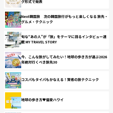
グ形式で発表
Next韓国旅 次の韓国旅行がもっと楽しくなる 旅先・
グルメ・テクニック
旬な“あの人”が「旅」をテーマに語るインタビュー連
載 MY TRAVEL STORY
今、こんな旅がしてみたい！地球の歩き方が選ぶ2026
年絶対行くべき旅先30
コスパもタイパもかなえる！賢者の旅テクニック
地球の歩き方♥偏愛ハワイ