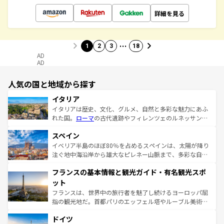
詳細を見る
…
1
2
3
18
AD
AD
人気の国と地域から探す
イタリア
イタリアは歴史、文化、グルメ、自然と多彩な魅力にあふ
れた国。
ローマ
の古代遺跡やフィレンツェのルネッサンス
美術、ヴェネツィアの運河など、歴史あるスポットはもち
スペイン
ろん、トスカーナの美しい田園風景やアマルフィ海岸の絶
景など、自然景観も見逃せない。観光の合間には、本場の
イベリア半島のほぼ80％を占めるスペインは、太陽が降り
ピザやパスタなど、絶品のイタリア料理を堪能することも
注ぐ地中海沿岸から雄大なピレネー山脈まで、多彩な自然
できる。朝目覚めてから夜眠るまで、すべての瞬間を楽し
と文化が詰まったヨーロッパ屈指の旅行先だ。多様な地域
フランスの基本情報と観光ガイド・有名観光スポ
ませてくれるイタリアで、忘れられない旅をしてみよう！
文化が根付くこの国では、情熱的なフラメンコ、熱気あふ
なお、新着のイタリア情報は
コンテンツ一覧
を参照してほ
れる闘牛、そして美味しいタパスが生活の一部となってい
ット
しい。
る。首都マドリードの洗練された雰囲気や、バルセロナの
フランスは、世界中の旅行者を魅了し続けるヨーロッパ屈
アートに溢れた街角から、地方では古代ローマ遺跡や中世
指の観光地だ。首都パリのエッフェル塔やルーブル美術館
の城塞都市、穏やかなビーチリゾートまで多彩な表情を見
といった象徴的なスポットから、田舎町の古風な美しさま
せる。地方によって風土や気候が異なるスペインはその個
ドイツ
で、幅広い魅力が詰まっている。華麗な宮殿、歴史的な大