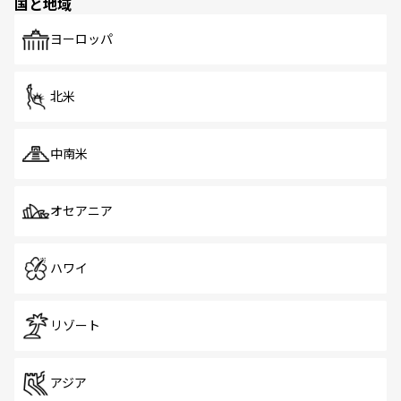
国と地域
発見がある。さらに、治安のよさや充実した公共交通機関
も、旅行者にとっては魅力的なポイント。グルメも豊富
で、ホーカーズは地元の風情を楽しめる外せないスポット
ヨーロッパ
だ。訪れる人を飽きさせないシンガポールで、多様な魅力
を体感しよう。 なお、新着のシンガポール情報は
コンテン
ツ一覧
を参照してほしい。
北米
中南米
オセアニア
ハワイ
リゾート
アジア