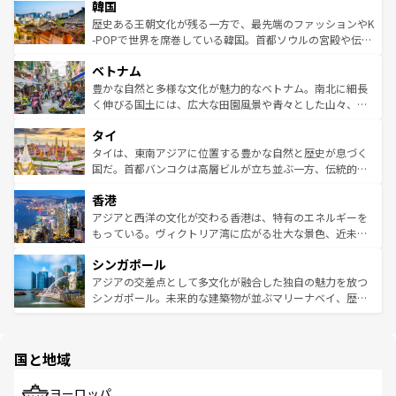
は
コンテンツ一覧
を参照してほしい。
韓国
いる。アクティビティも充実しており、サーフィンやダイ
ン）、静ひつな山岳地帯である台湾東部など、都市の喧騒
ビング、ハイキングなど、アウトドア好きにはたまらな
と山間の静けさが共存しており、訪れる人に新しい発見と
歴史ある王朝文化が残る一方で、最先端のファッションやK
い。オーストラリアの多彩な魅力を存分に味わいつくそ
驚きをもたらしてくれる。また、奥深い台湾の食文化も魅
-POPで世界を席巻している韓国。首都ソウルの宮殿や伝統
う。 なお、新着のオーストラリア情報は
コンテンツ一覧
を
力で、夜市などの屋台グルメから高級料理、ヘルシーで美
家屋が並ぶエリアでは韓国の歴史と文化に浸ることがで
参照してほしい。
ベトナム
容にもいいと評判のスイーツなど、バラエティ豊かな料理
き、地方に足を延ばせば四季折々の自然美を楽しむことが
が味わえる。 なお、新着の台湾情報は
コンテンツ一覧
を参
できる。そして、キムチや焼肉、絶品のストリートフード
豊かな自然と多様な文化が魅力的なベトナム。南北に細長
照してほしい。
まで、さまざまな韓国料理が待っている。夜には、韓国な
く伸びる国土には、広大な田園風景や青々とした山々、世
らではのナイトライフも堪能できる。あたたかいホスピタ
界遺産に登録された壮大な自然景観が点在し、都市部では
タイ
リティに包まれながら、韓国の多彩な魅力を心ゆくまで味
急速な発展と共に伝統が息づく。ハノイの古い町並みやホ
わってみてほしい。 なお、新着の韓国情報は
コンテンツ一
ーチミン市のフランス統治時代の建物も、独特の雰囲気を
タイは、東南アジアに位置する豊かな自然と歴史が息づく
覧
を参照してほしい。
醸し出している。また、バラエティの豊かさとおいしさで
国だ。首都バンコクは高層ビルが立ち並ぶ一方、伝統的な
世界中の食通を魅了してやまないベトナム料理も魅力のひ
寺院や市場がいたるところに点在し、古きよき文化と現代
香港
とつ。フォーやバインミー、ベトナムコーヒーなどは、ぜ
の活気が交差している。北部ではチェンマイなどの山岳地
ひ現地で味わいたい。どの地域を訪れてもあたたかい人々
帯で自然と触れ合い、南部ではプーケットやクラビの美し
アジアと西洋の文化が交わる香港は、特有のエネルギーを
が旅行者を迎えてくれるので、きっと忘れられない旅にな
いビーチでリゾート気分を楽しむことができる。タイ料理
もっている。ヴィクトリア湾に広がる壮大な景色、近未来
るはずだ。 なお、新着のベトナム情報は
コンテンツ一覧
を
は世界的に有名で、屋台から高級レストランまで味覚を刺
的なアートスポット、そして歴史と現代が融合した町並
参照してほしい。
シンガポール
激する。気候は一年中温暖で、どの季節にも異なる楽しみ
み、どこを訪れても感動するはず。観光スポットが密集し
が待っている。親しみやすいタイの人々、仏教を中心とし
ており、効率よく見どころを回れるのも魅力。息をのむよ
アジアの交差点として多文化が融合した独自の魅力を放つ
た文化、そして多様な観光資源が、訪れる旅人を魅了し続
うな絶景から文化的な体験まで、香港を存分に楽しみ尽く
シンガポール。未来的な建築物が並ぶマリーナベイ、歴史
ける。 なお、新着のタイ情報は
コンテンツ一覧
を参照して
そう。 なお、新着の香港情報は
コンテンツ一覧
を参照して
と伝統を感じられるエスニックタウン、多数の緑豊かな公
ほしい。
ほしい。
園や自然保護区など、自然が調和した近代的な景観と文化
の多様性あふれるカラフルな町は、どこを歩いても新しい
国と地域
発見がある。さらに、治安のよさや充実した公共交通機関
も、旅行者にとっては魅力的なポイント。グルメも豊富
で、ホーカーズは地元の風情を楽しめる外せないスポット
ヨーロッパ