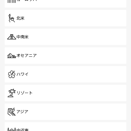
だ。訪れる人を飽きさせないシンガポールで、多様な魅力
を体感しよう。 なお、新着のシンガポール情報は
コンテン
ツ一覧
を参照してほしい。
北米
中南米
オセアニア
ハワイ
リゾート
アジア
中近東