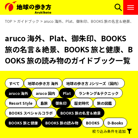
TOP
ガイドブック
aruco 海外、Plat、御朱印、BOOKS 旅の名言＆絶景
aruco 海外、Plat、御朱印、BOOKS
旅の名言＆絶景、BOOKS 旅と健康、B
OOKS 旅の読み物のガイドブック一覧
すべて
地球の歩き方 海外
地球の歩き方 Jシリーズ（国内）
aruco 海外
aruco 国内
Plat
ランキング&テクニック
Resort Style
島旅
御朱印
歴史時代
旅の図鑑
BOOKS スペシャルコラボ
BOOKS 旅の名言＆絶景
BOOKS 旅と健康
BOOKS 旅の読み物
BOOKS
D-Books
絞り込み条件を追加