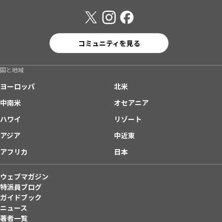
コミュニティを見る
国と地域
ヨーロッパ
北米
中南米
オセアニア
ハワイ
リゾート
アジア
中近東
アフリカ
日本
ウェブマガジン
特派員ブログ
ガイドブック
ニュース
著者一覧