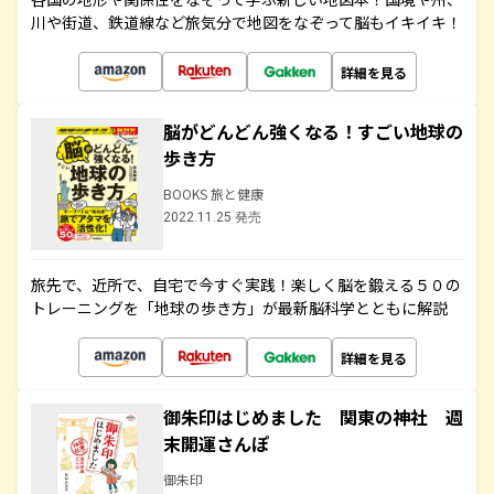
川や街道、鉄道線など旅気分で地図をなぞって脳もイキイキ！
詳細を見る
脳がどんどん強くなる！すごい地球の
歩き方
BOOKS 旅と健康
2022.11.25 発売
旅先で、近所で、自宅で今すぐ実践！楽しく脳を鍛える５０の
トレーニングを「地球の歩き方」が最新脳科学とともに解説
詳細を見る
御朱印はじめました 関東の神社 週
末開運さんぽ
御朱印