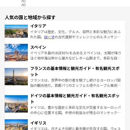
AD
AD
人気の国と地域から探す
イタリア
イタリアは歴史、文化、グルメ、自然と多彩な魅力にあふ
れた国。
ローマ
の古代遺跡やフィレンツェのルネッサンス
美術、ヴェネツィアの運河など、歴史あるスポットはもち
スペイン
ろん、トスカーナの美しい田園風景やアマルフィ海岸の絶
景など、自然景観も見逃せない。観光の合間には、本場の
イベリア半島のほぼ80％を占めるスペインは、太陽が降り
ピザやパスタなど、絶品のイタリア料理を堪能することも
注ぐ地中海沿岸から雄大なピレネー山脈まで、多彩な自然
できる。朝目覚めてから夜眠るまで、すべての瞬間を楽し
と文化が詰まったヨーロッパ屈指の旅行先だ。多様な地域
フランスの基本情報と観光ガイド・有名観光スポ
ませてくれるイタリアで、忘れられない旅をしてみよう！
文化が根付くこの国では、情熱的なフラメンコ、熱気あふ
なお、新着のイタリア情報は
コンテンツ一覧
を参照してほ
れる闘牛、そして美味しいタパスが生活の一部となってい
ット
しい。
る。首都マドリードの洗練された雰囲気や、バルセロナの
フランスは、世界中の旅行者を魅了し続けるヨーロッパ屈
アートに溢れた街角から、地方では古代ローマ遺跡や中世
指の観光地だ。首都パリのエッフェル塔やルーブル美術館
の城塞都市、穏やかなビーチリゾートまで多彩な表情を見
といった象徴的なスポットから、田舎町の古風な美しさま
せる。地方によって風土や気候が異なるスペインはその個
ドイツの基本情報と観光ガイド・有名観光スポッ
で、幅広い魅力が詰まっている。華麗な宮殿、歴史的な大
性で訪れる人を魅了する。 なお、新着のスペイン情報は
コ
聖堂、美しいビーチ、そして豊かな自然が、訪れる者を心
ト
ンテンツ一覧
を参照してほしい。
から魅了する。また、フランスは美食の国としても知ら
ドイツは、豊かな歴史と多彩な文化が交差するヨーロッパ
れ、フランス料理はユネスコ無形文化遺産にも登録されて
の中心に位置する国。中世の街並みが残るロマンチック街
いる。シャンパンの発祥地であるランス、プロヴァンスの
道から、未来を先取りするようなモダンな都市まで多様な
香り高いラベンダー畑など、多彩な楽しみ方が可能だ。さ
イギリス
顔を持つこの国は、どこを歩いても飽きることがない。ベ
らに、パリ以外の地域にも魅力が溢れており、どの街角に
ルリンの文化的活気、バイエルン州のアルプスの絶景、そ
イギリスは、古きよき伝統と最先端が共存する国。ウェス