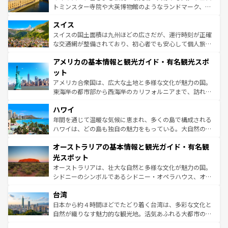
も豊かな歴史と文化が息づいている。パリ以外の個性あふ
してライン川沿いのワイン畑といった風景は必見。ビール
トミンスター寺院や大英博物館のようなランドマーク、歴
れる地方に足を運ぶとそれぞれで全く異なる文化を体験で
とソーセージを味わいながら地元の人と過ごす楽しい時間
史ある大学都市、美しい丘陵地帯や牧歌的な風景など、エ
きるだろう。 なお、新着のフランス情報は
コンテンツ一覧
スイス
は、お酒好きな人にはぜひ体験してほしい。 なお、新着の
リアごとに異なる魅力がある。また、優雅なアフタヌーン
を参照してほしい。
ドイツ情報は
コンテンツ一覧
を参照してほしい。
ティー、ビール好きにはたまらない英国パブ、サッカー観
スイスの国土面積は九州ほどの広さだが、運行時刻が正確
戦など、本場だからこそできる体験も豊富。イギリスを旅
な交通網が整備されており、初心者でも安心して個人旅行
して楽しみつくそう。 なお、新着のイギリス情報は
コンテ
を楽しめる。日本同様に時刻表どおりの旅が可能だ。中世
アメリカの基本情報と観光ガイド・有名観光スポ
ンツ一覧
を参照してほしい。
の建物がそのまま残る町や、スイスならではのユニークな
博物館もあり、アルプス観光だけでなく町歩きも満喫する
ット
ことができる。国民の所得が高いため物価も高いが、旅行
アメリカ合衆国は、広大な土地と多様な文化が魅力の国。
者向けの交通パス提供のサービスもあり、うまく活用すれ
東海岸の都市部から西海岸のカリフォルニアまで、訪れる
ば市内交通費無料で観光を楽しむこともできる。 なお、新
場所ごとに異なる風景と体験が待っている。ニューヨーク
着のスイス情報は
コンテンツ一覧
を参照してほしい。
ハワイ
のような巨大都市は、観光、ショッピング、エンターテイ
ンメントが詰まった刺激的なスポットだ。一方、アメリカ
年間を通じて温暖な気候に恵まれ、多くの島で構成される
西部には大自然が広がり、グランドキャニオンやイエロー
ハワイは、どの島も独自の魅力をもっている。大自然の神
ストーン国立公園といった絶景が堪能できる。さらに、南
秘を感じたいなら、火山が生み出した壮大な景観を誇るハ
オーストラリアの基本情報と観光ガイド・有名観
部のニューオーリンズでは、音楽と美食が融合した独特の
ワイ島は見逃せない。また、定番の観光地といえばオアフ
文化が魅力。旅行者はアメリカの各地域で異なる魅力を楽
島だが、静かな自然を求めるならマウイ島やカウアイ島が
光スポット
しみながら、その多様性と豊かな歴史を感じることができ
おすすめ。エメラルドグリーンに輝く海をはじめ、豊かな
オーストラリアは、壮大な自然と多様な文化が魅力の国。
るだろう。車でのロードトリップや列車の旅も、アメリカ
文化や歴史が息づいている。「アロハスピリット」と呼ば
シドニーのシンボルであるシドニー・オペラハウス、オー
ならではの贅沢な旅のスタイルだ。 なお、新着のアメリカ
れるおもてなしの心で訪れる人々を迎えてくれるハワイの
ストラリア東海岸北部に広がる大サンゴ礁地帯グレートバ
情報は
コンテンツ一覧
を参照してほしい。
人々、おいしいローカルフードやハワイアンミュージッ
台湾
リアリーフや大陸中央部にそびえるウルル（エアーズロッ
ク、伝統的なフラダンスなど、すべてがハワイの魅力を彩
ク）、タスマニアの美しい原生林やケアンズの熱帯雨林な
日本から約４時間ほどでたどり着く台湾は、多彩な文化と
っている。訪れるたびに新しい発見と感動が待っているハ
ど、見どころがたくさん。また、カフェやワイン、オージ
自然が織りなす魅力的な観光地。活気あふれる大都市の台
ワイを、存分に味わってほしい。 なお、新着のハワイ情報
ービーフなどの食文化も豊かで、美味しいものであふれて
北やノスタルジックな町並みが人気な九份（ジォウフェ