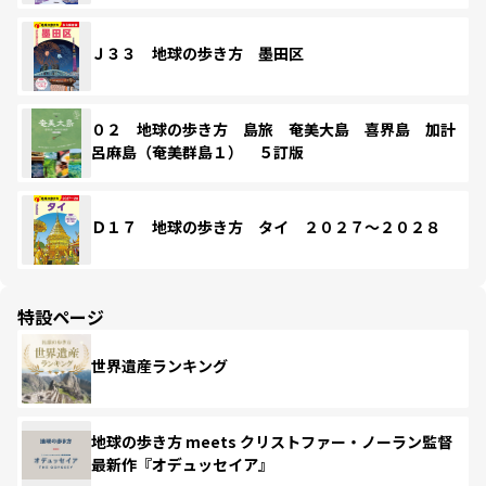
Ｊ３３ 地球の歩き方 墨田区
０２ 地球の歩き方 島旅 奄美大島 喜界島 加計
呂麻島（奄美群島１） ５訂版
Ｄ１７ 地球の歩き方 タイ ２０２７～２０２８
特設ページ
世界遺産ランキング
地球の歩き方 meets クリストファー・ノーラン監督
最新作『オデュッセイア』