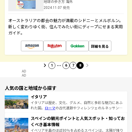
地球の歩き方 海外
2024.11.07 発売
オーストラリアの都会の魅力が満載のシドニーとメルボルン。
新しく変わりゆく街、住んでみたい街にディープにせまる実用
ガイド。
詳細を見る
…
1
6
7
8
AD
AD
人気の国と地域から探す
イタリア
イタリアは歴史、文化、グルメ、自然と多彩な魅力にあふ
れた国。
ローマ
の古代遺跡やフィレンツェのルネッサンス
美術、ヴェネツィアの運河など、歴史あるスポットはもち
スペインの観光ポイントと人気スポット・知ってお
ろん、トスカーナの美しい田園風景やアマルフィ海岸の絶
景など、自然景観も見逃せない。観光の合間には、本場の
くべき基本情報
ピザやパスタなど、絶品のイタリア料理を堪能することも
イベリア半島のほぼ80％を占めるスペインは、太陽が降り