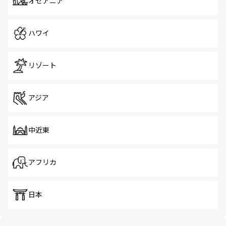
オセアニア
ハワイ
リゾート
アジア
中近東
アフリカ
日本