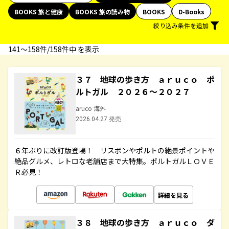
BOOKS 旅と健康
BOOKS 旅の読み物
BOOKS
D-Books
絞り込み条件を追加
141〜158件/158件中 を表示
３７ 地球の歩き方 ａｒｕｃｏ ポ
ルトガル ２０２６～２０２７
aruco 海外
2026.04.27 発売
６年ぶりに改訂版登場！ リスボンやポルトの絶景ポイントや
絶品グルメ、レトロな老舗店まで大特集。ポルトガルＬＯＶＥ
Ｒ必見！
詳細を見る
３８ 地球の歩き方 ａｒｕｃｏ ダ