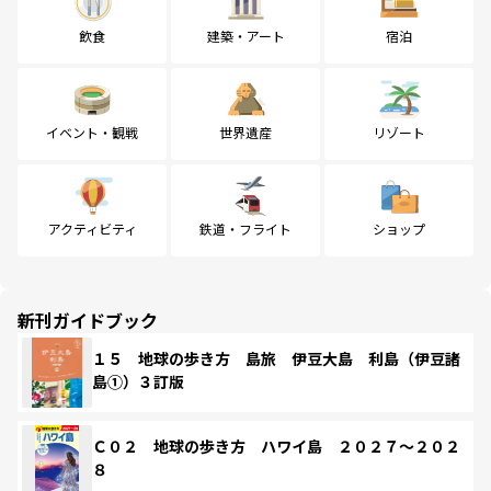
飲食
建築・アート
宿泊
イベント・観戦
世界遺産
リゾート
アクティビティ
鉄道・フライト
ショップ
新刊ガイドブック
１５ 地球の歩き方 島旅 伊豆大島 利島（伊豆諸
島①）３訂版
Ｃ０２ 地球の歩き方 ハワイ島 ２０２７～２０２
８