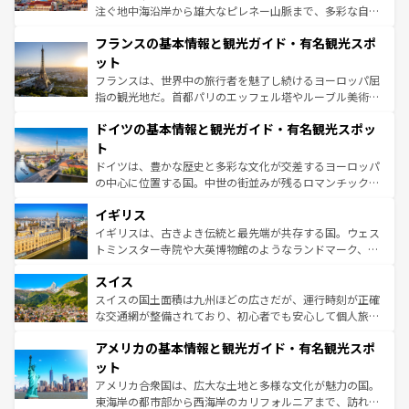
できる。朝目覚めてから夜眠るまで、すべての瞬間を楽し
注ぐ地中海沿岸から雄大なピレネー山脈まで、多彩な自然
ませてくれるイタリアで、忘れられない旅をしてみよう！
と文化が詰まったヨーロッパ屈指の旅行先だ。多様な地域
なお、新着のイタリア情報は
コンテンツ一覧
を参照してほ
フランスの基本情報と観光ガイド・有名観光スポ
文化が根付くこの国では、情熱的なフラメンコ、熱気あふ
しい。
れる闘牛、そして美味しいタパスが生活の一部となってい
ット
る。首都マドリードの洗練された雰囲気や、バルセロナの
フランスは、世界中の旅行者を魅了し続けるヨーロッパ屈
アートに溢れた街角から、地方では古代ローマ遺跡や中世
指の観光地だ。首都パリのエッフェル塔やルーブル美術館
の城塞都市、穏やかなビーチリゾートまで多彩な表情を見
といった象徴的なスポットから、田舎町の古風な美しさま
せる。地方によって風土や気候が異なるスペインはその個
ドイツの基本情報と観光ガイド・有名観光スポッ
で、幅広い魅力が詰まっている。華麗な宮殿、歴史的な大
性で訪れる人を魅了する。 なお、新着のスペイン情報は
コ
聖堂、美しいビーチ、そして豊かな自然が、訪れる者を心
ト
ンテンツ一覧
を参照してほしい。
から魅了する。また、フランスは美食の国としても知ら
ドイツは、豊かな歴史と多彩な文化が交差するヨーロッパ
れ、フランス料理はユネスコ無形文化遺産にも登録されて
の中心に位置する国。中世の街並みが残るロマンチック街
いる。シャンパンの発祥地であるランス、プロヴァンスの
道から、未来を先取りするようなモダンな都市まで多様な
香り高いラベンダー畑など、多彩な楽しみ方が可能だ。さ
イギリス
顔を持つこの国は、どこを歩いても飽きることがない。ベ
らに、パリ以外の地域にも魅力が溢れており、どの街角に
ルリンの文化的活気、バイエルン州のアルプスの絶景、そ
イギリスは、古きよき伝統と最先端が共存する国。ウェス
も豊かな歴史と文化が息づいている。パリ以外の個性あふ
してライン川沿いのワイン畑といった風景は必見。ビール
トミンスター寺院や大英博物館のようなランドマーク、歴
れる地方に足を運ぶとそれぞれで全く異なる文化を体験で
とソーセージを味わいながら地元の人と過ごす楽しい時間
史ある大学都市、美しい丘陵地帯や牧歌的な風景など、エ
きるだろう。 なお、新着のフランス情報は
コンテンツ一覧
スイス
は、お酒好きな人にはぜひ体験してほしい。 なお、新着の
リアごとに異なる魅力がある。また、優雅なアフタヌーン
を参照してほしい。
ドイツ情報は
コンテンツ一覧
を参照してほしい。
ティー、ビール好きにはたまらない英国パブ、サッカー観
スイスの国土面積は九州ほどの広さだが、運行時刻が正確
戦など、本場だからこそできる体験も豊富。イギリスを旅
な交通網が整備されており、初心者でも安心して個人旅行
して楽しみつくそう。 なお、新着のイギリス情報は
コンテ
を楽しめる。日本同様に時刻表どおりの旅が可能だ。中世
アメリカの基本情報と観光ガイド・有名観光スポ
ンツ一覧
を参照してほしい。
の建物がそのまま残る町や、スイスならではのユニークな
博物館もあり、アルプス観光だけでなく町歩きも満喫する
ット
ことができる。国民の所得が高いため物価も高いが、旅行
アメリカ合衆国は、広大な土地と多様な文化が魅力の国。
者向けの交通パス提供のサービスもあり、うまく活用すれ
東海岸の都市部から西海岸のカリフォルニアまで、訪れる