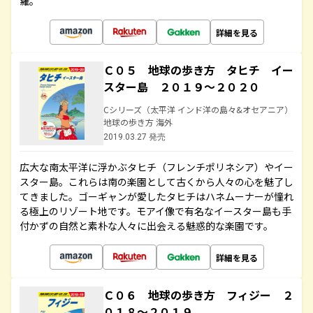
羅。
詳細を見る
Ｃ０５ 地球の歩き方 タヒチ イー
スター島 ２０１９～２０２０
Cシリーズ（太平洋 インド洋の島々&オセアニア）
地球の歩き方 海外
2019.03.27 発売
広大な南太平洋に浮かぶタヒチ（フレンチポリネシア）やイー
スター島。これらは南の楽園として古くから人々の心を魅了し
てきました。ゴーギャンが愛したタヒチはハネムーナーが憧れ
る極上のリゾート地です。モアイ像で有名なイースター島も手
付かずの自然と素朴な人々に出会える魅惑的な楽園です。
詳細を見る
Ｃ０６ 地球の歩き方 フィジー ２
０１８～２０１９