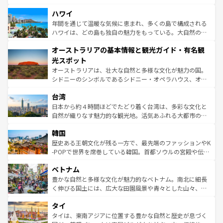
ば市内交通費無料で観光を楽しむこともできる。 なお、新
場所ごとに異なる風景と体験が待っている。ニューヨーク
着のスイス情報は
コンテンツ一覧
を参照してほしい。
ハワイ
のような巨大都市は、観光、ショッピング、エンターテイ
ンメントが詰まった刺激的なスポットだ。一方、アメリカ
年間を通じて温暖な気候に恵まれ、多くの島で構成される
西部には大自然が広がり、グランドキャニオンやイエロー
ハワイは、どの島も独自の魅力をもっている。大自然の神
ストーン国立公園といった絶景が堪能できる。さらに、南
秘を感じたいなら、火山が生み出した壮大な景観を誇るハ
オーストラリアの基本情報と観光ガイド・有名観
部のニューオーリンズでは、音楽と美食が融合した独特の
ワイ島は見逃せない。また、定番の観光地といえばオアフ
文化が魅力。旅行者はアメリカの各地域で異なる魅力を楽
島だが、静かな自然を求めるならマウイ島やカウアイ島が
光スポット
しみながら、その多様性と豊かな歴史を感じることができ
おすすめ。エメラルドグリーンに輝く海をはじめ、豊かな
オーストラリアは、壮大な自然と多様な文化が魅力の国。
るだろう。車でのロードトリップや列車の旅も、アメリカ
文化や歴史が息づいている。「アロハスピリット」と呼ば
シドニーのシンボルであるシドニー・オペラハウス、オー
ならではの贅沢な旅のスタイルだ。 なお、新着のアメリカ
れるおもてなしの心で訪れる人々を迎えてくれるハワイの
ストラリア東海岸北部に広がる大サンゴ礁地帯グレートバ
情報は
コンテンツ一覧
を参照してほしい。
人々、おいしいローカルフードやハワイアンミュージッ
台湾
リアリーフや大陸中央部にそびえるウルル（エアーズロッ
ク、伝統的なフラダンスなど、すべてがハワイの魅力を彩
ク）、タスマニアの美しい原生林やケアンズの熱帯雨林な
日本から約４時間ほどでたどり着く台湾は、多彩な文化と
っている。訪れるたびに新しい発見と感動が待っているハ
ど、見どころがたくさん。また、カフェやワイン、オージ
自然が織りなす魅力的な観光地。活気あふれる大都市の台
ワイを、存分に味わってほしい。 なお、新着のハワイ情報
ービーフなどの食文化も豊かで、美味しいものであふれて
北やノスタルジックな町並みが人気な九份（ジォウフェ
は
コンテンツ一覧
を参照してほしい。
韓国
いる。アクティビティも充実しており、サーフィンやダイ
ン）、静ひつな山岳地帯である台湾東部など、都市の喧騒
ビング、ハイキングなど、アウトドア好きにはたまらな
と山間の静けさが共存しており、訪れる人に新しい発見と
歴史ある王朝文化が残る一方で、最先端のファッションやK
い。オーストラリアの多彩な魅力を存分に味わいつくそ
驚きをもたらしてくれる。また、奥深い台湾の食文化も魅
-POPで世界を席巻している韓国。首都ソウルの宮殿や伝統
う。 なお、新着のオーストラリア情報は
コンテンツ一覧
を
力で、夜市などの屋台グルメから高級料理、ヘルシーで美
家屋が並ぶエリアでは韓国の歴史と文化に浸ることがで
参照してほしい。
ベトナム
容にもいいと評判のスイーツなど、バラエティ豊かな料理
き、地方に足を延ばせば四季折々の自然美を楽しむことが
が味わえる。 なお、新着の台湾情報は
コンテンツ一覧
を参
できる。そして、キムチや焼肉、絶品のストリートフード
豊かな自然と多様な文化が魅力的なベトナム。南北に細長
照してほしい。
まで、さまざまな韓国料理が待っている。夜には、韓国な
く伸びる国土には、広大な田園風景や青々とした山々、世
らではのナイトライフも堪能できる。あたたかいホスピタ
界遺産に登録された壮大な自然景観が点在し、都市部では
タイ
リティに包まれながら、韓国の多彩な魅力を心ゆくまで味
急速な発展と共に伝統が息づく。ハノイの古い町並みやホ
わってみてほしい。 なお、新着の韓国情報は
コンテンツ一
ーチミン市のフランス統治時代の建物も、独特の雰囲気を
タイは、東南アジアに位置する豊かな自然と歴史が息づく