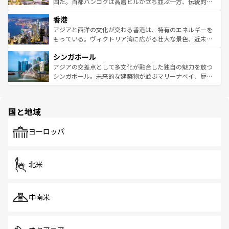
覧
を参照してほしい。
醸し出している。また、バラエティの豊かさとおいしさで
国だ。首都バンコクは高層ビルが立ち並ぶ一方、伝統的な
世界中の食通を魅了してやまないベトナム料理も魅力のひ
寺院や市場がいたるところに点在し、古きよき文化と現代
香港
とつ。フォーやバインミー、ベトナムコーヒーなどは、ぜ
の活気が交差している。北部ではチェンマイなどの山岳地
ひ現地で味わいたい。どの地域を訪れてもあたたかい人々
帯で自然と触れ合い、南部ではプーケットやクラビの美し
アジアと西洋の文化が交わる香港は、特有のエネルギーを
が旅行者を迎えてくれるので、きっと忘れられない旅にな
いビーチでリゾート気分を楽しむことができる。タイ料理
もっている。ヴィクトリア湾に広がる壮大な景色、近未来
るはずだ。 なお、新着のベトナム情報は
コンテンツ一覧
を
は世界的に有名で、屋台から高級レストランまで味覚を刺
的なアートスポット、そして歴史と現代が融合した町並
参照してほしい。
シンガポール
激する。気候は一年中温暖で、どの季節にも異なる楽しみ
み、どこを訪れても感動するはず。観光スポットが密集し
が待っている。親しみやすいタイの人々、仏教を中心とし
ており、効率よく見どころを回れるのも魅力。息をのむよ
アジアの交差点として多文化が融合した独自の魅力を放つ
た文化、そして多様な観光資源が、訪れる旅人を魅了し続
うな絶景から文化的な体験まで、香港を存分に楽しみ尽く
シンガポール。未来的な建築物が並ぶマリーナベイ、歴史
ける。 なお、新着のタイ情報は
コンテンツ一覧
を参照して
そう。 なお、新着の香港情報は
コンテンツ一覧
を参照して
と伝統を感じられるエスニックタウン、多数の緑豊かな公
ほしい。
ほしい。
園や自然保護区など、自然が調和した近代的な景観と文化
の多様性あふれるカラフルな町は、どこを歩いても新しい
国と地域
発見がある。さらに、治安のよさや充実した公共交通機関
も、旅行者にとっては魅力的なポイント。グルメも豊富
で、ホーカーズは地元の風情を楽しめる外せないスポット
ヨーロッパ
だ。訪れる人を飽きさせないシンガポールで、多様な魅力
を体感しよう。 なお、新着のシンガポール情報は
コンテン
ツ一覧
を参照してほしい。
北米
中南米