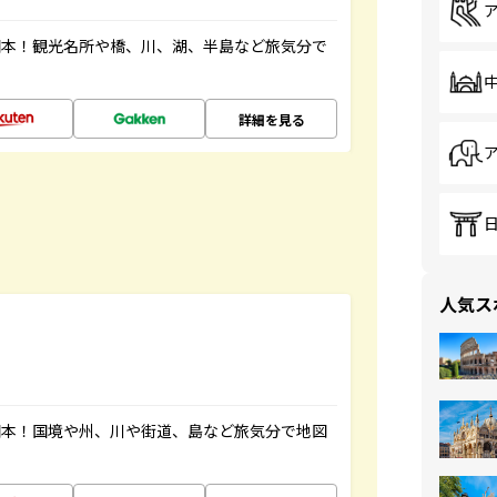
図本！観光名所や橋、川、湖、半島など旅気分で
詳細を見る
人気ス
図本！国境や州、川や街道、島など旅気分で地図