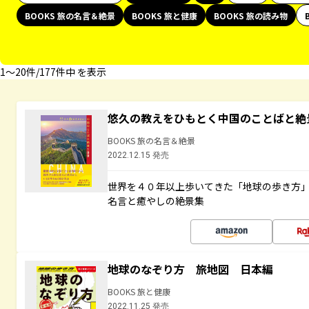
BOOKS 旅の名言＆絶景
BOOKS 旅と健康
BOOKS 旅の読み物
1〜20件/177件中 を表示
悠久の教えをひもとく中国のことばと絶
BOOKS 旅の名言＆絶景
2022.12.15 発売
世界を４０年以上歩いてきた「地球の歩き方
名言と癒やしの絶景集
地球のなぞり方 旅地図 日本編
BOOKS 旅と健康
2022.11.25 発売