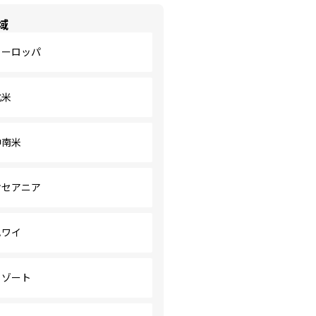
域
ヨーロッパ
北米
中南米
オセアニア
ハワイ
リゾート