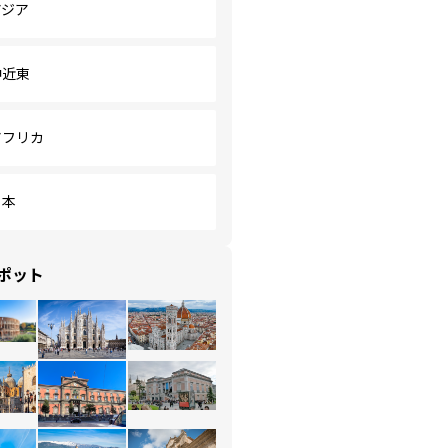
アジア
中近東
アフリカ
日本
ポット