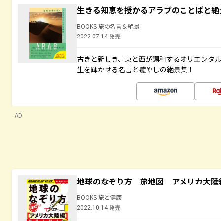
生きる知恵を授かるアラブのことばと絶
BOOKS 旅の名言＆絶景
2022.07.14 発売
古きと新しき、東と西が調和するオリエンタ
生を輝かせる名言と癒やしの絶景集！
AD
地球のなぞり方 旅地図 アメリカ大陸
BOOKS 旅と健康
2022.10.14 発売