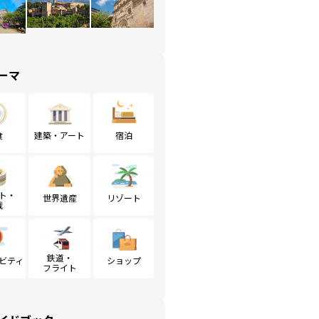
ーマ
食
建築・アート
宿泊
ト・
世界遺産
リゾート
戦
鉄道・
ビティ
ショップ
フライト