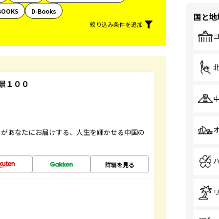
BOOKS
D-Books
国と地
絞り込み条件を追加
景１００
」があなたにお届けする、人生を輝かせる中国の
詳細を見る