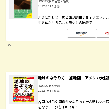
BOOKS 旅の名言＆絶景
2022.07.14 発売
古きと新しき、東と西が調和するオリエンタ
生を輝かせる名言と癒やしの絶景集！
AD
地球のなぞり方 旅地図 アメリカ大陸
BOOKS 旅と健康
2022.10.14 発売
各国の地形や関係性をなぞって学ぶ新しい地
をなぞって脳もイキイキ！