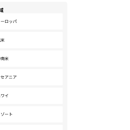
域
ヨーロッパ
北米
中南米
オセアニア
ハワイ
リゾート