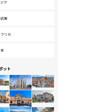
アジア
中近東
アフリカ
日本
ポット