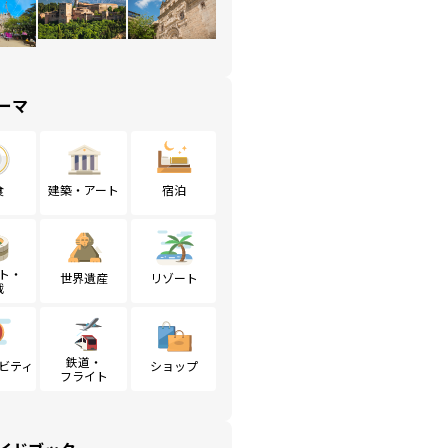
ーマ
食
建築・アート
宿泊
ト・
世界遺産
リゾート
戦
鉄道・
ビティ
ショップ
フライト