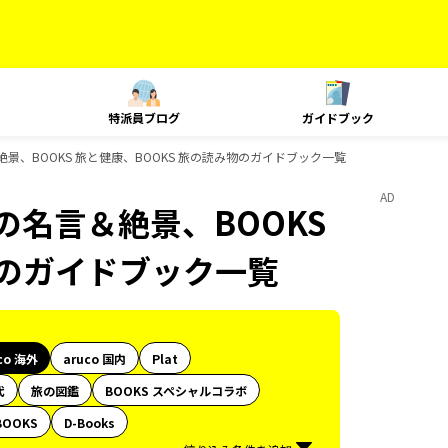
特派員ブログ
ガイドブック
言＆絶景、BOOKS 旅と健康、BOOKS 旅の読み物のガイドブック一覧
AD
 旅の名言＆絶景、BOOKS
物のガイドブック一覧
co 海外
aruco 国内
Plat
代
旅の図鑑
BOOKS スペシャルコラボ
BOOKS
D-Books