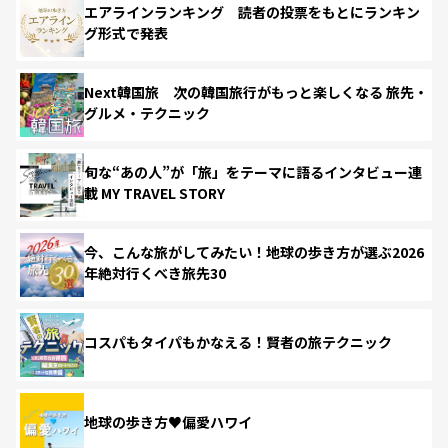
エアラインランキング 読者の投票をもとにランキン
グ形式で発表
Next韓国旅 次の韓国旅行がもっと楽しくなる 旅先・
グルメ・テクニック
旬な“あの人”が「旅」をテーマに語るインタビュー連
載 MY TRAVEL STORY
今、こんな旅がしてみたい！地球の歩き方が選ぶ2026
年絶対行くべき旅先30
コスパもタイパもかなえる！賢者の旅テクニック
地球の歩き方♥偏愛ハワイ