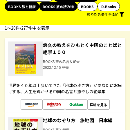
BOOKS 旅と健康
BOOKS 旅の読み物
BOOKS
D-Books
絞り込み条件を追加
1〜20件/277件中 を表示
悠久の教えをひもとく中国のことばと
絶景１００
BOOKS 旅の名言＆絶景
2022.12.15 発売
世界を４０年以上歩いてきた「地球の歩き方」があなたにお届
けする、人生を輝かせる中国の名言と癒やしの絶景集
詳細を見る
地球のなぞり方 旅地図 日本編
BOOKS 旅と健康