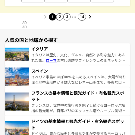
…
1
2
3
14
AD
AD
人気の国と地域から探す
イタリア
イタリアは歴史、文化、グルメ、自然と多彩な魅力にあふ
れた国。
ローマ
の古代遺跡やフィレンツェのルネッサンス
美術、ヴェネツィアの運河など、歴史あるスポットはもち
スペイン
ろん、トスカーナの美しい田園風景やアマルフィ海岸の絶
景など、自然景観も見逃せない。観光の合間には、本場の
イベリア半島のほぼ80％を占めるスペインは、太陽が降り
ピザやパスタなど、絶品のイタリア料理を堪能することも
注ぐ地中海沿岸から雄大なピレネー山脈まで、多彩な自然
できる。朝目覚めてから夜眠るまで、すべての瞬間を楽し
と文化が詰まったヨーロッパ屈指の旅行先だ。多様な地域
フランスの基本情報と観光ガイド・有名観光スポ
ませてくれるイタリアで、忘れられない旅をしてみよう！
文化が根付くこの国では、情熱的なフラメンコ、熱気あふ
なお、新着のイタリア情報は
コンテンツ一覧
を参照してほ
れる闘牛、そして美味しいタパスが生活の一部となってい
ット
しい。
る。首都マドリードの洗練された雰囲気や、バルセロナの
フランスは、世界中の旅行者を魅了し続けるヨーロッパ屈
アートに溢れた街角から、地方では古代ローマ遺跡や中世
指の観光地だ。首都パリのエッフェル塔やルーブル美術館
の城塞都市、穏やかなビーチリゾートまで多彩な表情を見
といった象徴的なスポットから、田舎町の古風な美しさま
せる。地方によって風土や気候が異なるスペインはその個
ドイツの基本情報と観光ガイド・有名観光スポッ
で、幅広い魅力が詰まっている。華麗な宮殿、歴史的な大
性で訪れる人を魅了する。 なお、新着のスペイン情報は
コ
聖堂、美しいビーチ、そして豊かな自然が、訪れる者を心
ト
ンテンツ一覧
を参照してほしい。
から魅了する。また、フランスは美食の国としても知ら
ドイツは、豊かな歴史と多彩な文化が交差するヨーロッパ