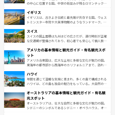
れ、フランス料理はユネスコ無形文化遺産にも登録されて
の中心に位置する国。中世の街並みが残るロマンチック街
いる。シャンパンの発祥地であるランス、プロヴァンスの
道から、未来を先取りするようなモダンな都市まで多様な
香り高いラベンダー畑など、多彩な楽しみ方が可能だ。さ
イギリス
顔を持つこの国は、どこを歩いても飽きることがない。ベ
らに、パリ以外の地域にも魅力が溢れており、どの街角に
ルリンの文化的活気、バイエルン州のアルプスの絶景、そ
イギリスは、古きよき伝統と最先端が共存する国。ウェス
も豊かな歴史と文化が息づいている。パリ以外の個性あふ
してライン川沿いのワイン畑といった風景は必見。ビール
トミンスター寺院や大英博物館のようなランドマーク、歴
れる地方に足を運ぶとそれぞれで全く異なる文化を体験で
とソーセージを味わいながら地元の人と過ごす楽しい時間
史ある大学都市、美しい丘陵地帯や牧歌的な風景など、エ
きるだろう。 なお、新着のフランス情報は
コンテンツ一覧
スイス
は、お酒好きな人にはぜひ体験してほしい。 なお、新着の
リアごとに異なる魅力がある。また、優雅なアフタヌーン
を参照してほしい。
ドイツ情報は
コンテンツ一覧
を参照してほしい。
ティー、ビール好きにはたまらない英国パブ、サッカー観
スイスの国土面積は九州ほどの広さだが、運行時刻が正確
戦など、本場だからこそできる体験も豊富。イギリスを旅
な交通網が整備されており、初心者でも安心して個人旅行
して楽しみつくそう。 なお、新着のイギリス情報は
コンテ
を楽しめる。日本同様に時刻表どおりの旅が可能だ。中世
アメリカの基本情報と観光ガイド・有名観光スポ
ンツ一覧
を参照してほしい。
の建物がそのまま残る町や、スイスならではのユニークな
博物館もあり、アルプス観光だけでなく町歩きも満喫する
ット
ことができる。国民の所得が高いため物価も高いが、旅行
アメリカ合衆国は、広大な土地と多様な文化が魅力の国。
者向けの交通パス提供のサービスもあり、うまく活用すれ
東海岸の都市部から西海岸のカリフォルニアまで、訪れる
ば市内交通費無料で観光を楽しむこともできる。 なお、新
場所ごとに異なる風景と体験が待っている。ニューヨーク
着のスイス情報は
コンテンツ一覧
を参照してほしい。
ハワイ
のような巨大都市は、観光、ショッピング、エンターテイ
ンメントが詰まった刺激的なスポットだ。一方、アメリカ
年間を通じて温暖な気候に恵まれ、多くの島で構成される
西部には大自然が広がり、グランドキャニオンやイエロー
ハワイは、どの島も独自の魅力をもっている。大自然の神
ストーン国立公園といった絶景が堪能できる。さらに、南
秘を感じたいなら、火山が生み出した壮大な景観を誇るハ
オーストラリアの基本情報と観光ガイド・有名観
部のニューオーリンズでは、音楽と美食が融合した独特の
ワイ島は見逃せない。また、定番の観光地といえばオアフ
文化が魅力。旅行者はアメリカの各地域で異なる魅力を楽
島だが、静かな自然を求めるならマウイ島やカウアイ島が
光スポット
しみながら、その多様性と豊かな歴史を感じることができ
おすすめ。エメラルドグリーンに輝く海をはじめ、豊かな
オーストラリアは、壮大な自然と多様な文化が魅力の国。
るだろう。車でのロードトリップや列車の旅も、アメリカ
文化や歴史が息づいている。「アロハスピリット」と呼ば
シドニーのシンボルであるシドニー・オペラハウス、オー
ならではの贅沢な旅のスタイルだ。 なお、新着のアメリカ
れるおもてなしの心で訪れる人々を迎えてくれるハワイの
ストラリア東海岸北部に広がる大サンゴ礁地帯グレートバ