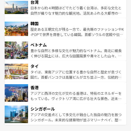
情報は
コンテンツ一覧
を参照してほしい。
人々、おいしいローカルフードやハワイアンミュージッ
台湾
リアリーフや大陸中央部にそびえるウルル（エアーズロッ
ク、伝統的なフラダンスなど、すべてがハワイの魅力を彩
ク）、タスマニアの美しい原生林やケアンズの熱帯雨林な
日本から約４時間ほどでたどり着く台湾は、多彩な文化と
っている。訪れるたびに新しい発見と感動が待っているハ
ど、見どころがたくさん。また、カフェやワイン、オージ
自然が織りなす魅力的な観光地。活気あふれる大都市の台
ワイを、存分に味わってほしい。 なお、新着のハワイ情報
ービーフなどの食文化も豊かで、美味しいものであふれて
北やノスタルジックな町並みが人気な九份（ジォウフェ
は
コンテンツ一覧
を参照してほしい。
韓国
いる。アクティビティも充実しており、サーフィンやダイ
ン）、静ひつな山岳地帯である台湾東部など、都市の喧騒
ビング、ハイキングなど、アウトドア好きにはたまらな
と山間の静けさが共存しており、訪れる人に新しい発見と
歴史ある王朝文化が残る一方で、最先端のファッションやK
い。オーストラリアの多彩な魅力を存分に味わいつくそ
驚きをもたらしてくれる。また、奥深い台湾の食文化も魅
-POPで世界を席巻している韓国。首都ソウルの宮殿や伝統
う。 なお、新着のオーストラリア情報は
コンテンツ一覧
を
力で、夜市などの屋台グルメから高級料理、ヘルシーで美
家屋が並ぶエリアでは韓国の歴史と文化に浸ることがで
参照してほしい。
ベトナム
容にもいいと評判のスイーツなど、バラエティ豊かな料理
き、地方に足を延ばせば四季折々の自然美を楽しむことが
が味わえる。 なお、新着の台湾情報は
コンテンツ一覧
を参
できる。そして、キムチや焼肉、絶品のストリートフード
豊かな自然と多様な文化が魅力的なベトナム。南北に細長
照してほしい。
まで、さまざまな韓国料理が待っている。夜には、韓国な
く伸びる国土には、広大な田園風景や青々とした山々、世
らではのナイトライフも堪能できる。あたたかいホスピタ
界遺産に登録された壮大な自然景観が点在し、都市部では
タイ
リティに包まれながら、韓国の多彩な魅力を心ゆくまで味
急速な発展と共に伝統が息づく。ハノイの古い町並みやホ
わってみてほしい。 なお、新着の韓国情報は
コンテンツ一
ーチミン市のフランス統治時代の建物も、独特の雰囲気を
タイは、東南アジアに位置する豊かな自然と歴史が息づく
覧
を参照してほしい。
醸し出している。また、バラエティの豊かさとおいしさで
国だ。首都バンコクは高層ビルが立ち並ぶ一方、伝統的な
世界中の食通を魅了してやまないベトナム料理も魅力のひ
寺院や市場がいたるところに点在し、古きよき文化と現代
香港
とつ。フォーやバインミー、ベトナムコーヒーなどは、ぜ
の活気が交差している。北部ではチェンマイなどの山岳地
ひ現地で味わいたい。どの地域を訪れてもあたたかい人々
帯で自然と触れ合い、南部ではプーケットやクラビの美し
アジアと西洋の文化が交わる香港は、特有のエネルギーを
が旅行者を迎えてくれるので、きっと忘れられない旅にな
いビーチでリゾート気分を楽しむことができる。タイ料理
もっている。ヴィクトリア湾に広がる壮大な景色、近未来
るはずだ。 なお、新着のベトナム情報は
コンテンツ一覧
を
は世界的に有名で、屋台から高級レストランまで味覚を刺
的なアートスポット、そして歴史と現代が融合した町並
参照してほしい。
シンガポール
激する。気候は一年中温暖で、どの季節にも異なる楽しみ
み、どこを訪れても感動するはず。観光スポットが密集し
が待っている。親しみやすいタイの人々、仏教を中心とし
ており、効率よく見どころを回れるのも魅力。息をのむよ
アジアの交差点として多文化が融合した独自の魅力を放つ
た文化、そして多様な観光資源が、訪れる旅人を魅了し続
うな絶景から文化的な体験まで、香港を存分に楽しみ尽く
シンガポール。未来的な建築物が並ぶマリーナベイ、歴史
ける。 なお、新着のタイ情報は
コンテンツ一覧
を参照して
そう。 なお、新着の香港情報は
コンテンツ一覧
を参照して
と伝統を感じられるエスニックタウン、多数の緑豊かな公
ほしい。
ほしい。
園や自然保護区など、自然が調和した近代的な景観と文化