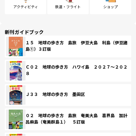
アクティビティ
鉄道・フライト
ショップ
新刊ガイドブック
１５ 地球の歩き方 島旅 伊豆大島 利島（伊豆諸
島①）３訂版
Ｃ０２ 地球の歩き方 ハワイ島 ２０２７～２０２
８
Ｊ３３ 地球の歩き方 墨田区
０２ 地球の歩き方 島旅 奄美大島 喜界島 加計
呂麻島（奄美群島１） ５訂版