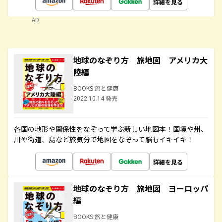
詳細を見る
AD
地球のなぞり方 旅地図 アメリカ大
陸編
BOOKS 旅と健康
2022.10.14 発売
各国の地形や関係性をなぞって学ぶ新しい地図本！国境や州、
川や街道、島など旅気分で地図をなぞって脳もイキイキ！
詳細を見る
地球のなぞり方 旅地図 ヨーロッパ
編
BOOKS 旅と健康