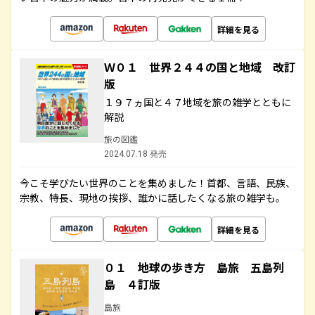
詳細を見る
Ｗ０１ 世界２４４の国と地域 改訂
版
１９７ヵ国と４７地域を旅の雑学とともに
解説
旅の図鑑
2024.07.18 発売
今こそ学びたい世界のことを集めました！首都、言語、民族、
宗教、特長、現地の挨拶、誰かに話したくなる旅の雑学も。
詳細を見る
０１ 地球の歩き方 島旅 五島列
島 ４訂版
島旅