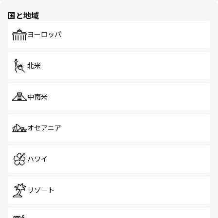
の多様性あふれるカラフルな町は、どこを歩いても新しい
国と地域
発見がある。さらに、治安のよさや充実した公共交通機関
も、旅行者にとっては魅力的なポイント。グルメも豊富
で、ホーカーズは地元の風情を楽しめる外せないスポット
ヨーロッパ
だ。訪れる人を飽きさせないシンガポールで、多様な魅力
を体感しよう。 なお、新着のシンガポール情報は
コンテン
ツ一覧
を参照してほしい。
北米
中南米
オセアニア
ハワイ
リゾート