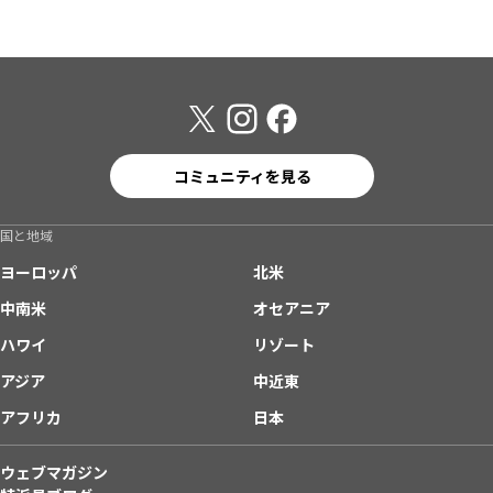
コミュニティを見る
国と地域
ヨーロッパ
北米
中南米
オセアニア
ハワイ
リゾート
アジア
中近東
アフリカ
日本
ウェブマガジン