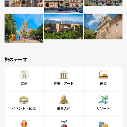
旅のテーマ
飲食
建築・アート
宿泊
イベント・観戦
世界遺産
リゾート