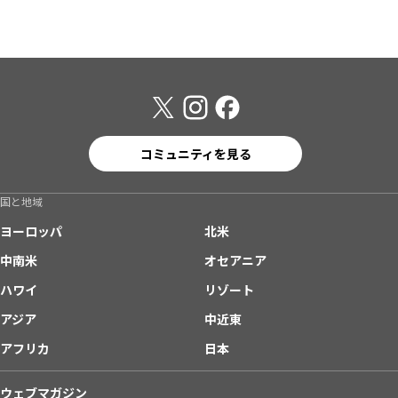
コミュニティを見る
国と地域
ヨーロッパ
北米
中南米
オセアニア
ハワイ
リゾート
アジア
中近東
アフリカ
日本
ウェブマガジン