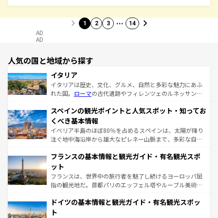
…
1
2
3
14
AD
AD
人気の国と地域から探す
イタリア
イタリアは歴史、文化、グルメ、自然と多彩な魅力にあふ
れた国。
ローマ
の古代遺跡やフィレンツェのルネッサンス
美術、ヴェネツィアの運河など、歴史あるスポットはもち
スペインの観光ポイントと人気スポット・知ってお
ろん、トスカーナの美しい田園風景やアマルフィ海岸の絶
景など、自然景観も見逃せない。観光の合間には、本場の
くべき基本情報
ピザやパスタなど、絶品のイタリア料理を堪能することも
イベリア半島のほぼ80％を占めるスペインは、太陽が降り
できる。朝目覚めてから夜眠るまで、すべての瞬間を楽し
注ぐ地中海沿岸から雄大なピレネー山脈まで、多彩な自然
ませてくれるイタリアで、忘れられない旅をしてみよう！
と文化が詰まったヨーロッパ屈指の旅行先だ。多様な地域
なお、新着のイタリア情報は
コンテンツ一覧
を参照してほ
フランスの基本情報と観光ガイド・有名観光スポ
文化が根付くこの国では、情熱的なフラメンコ、熱気あふ
しい。
れる闘牛、そして美味しいタパスが生活の一部となってい
ット
る。首都マドリードの洗練された雰囲気や、バルセロナの
フランスは、世界中の旅行者を魅了し続けるヨーロッパ屈
アートに溢れた街角から、地方では古代ローマ遺跡や中世
指の観光地だ。首都パリのエッフェル塔やルーブル美術館
の城塞都市、穏やかなビーチリゾートまで多彩な表情を見
といった象徴的なスポットから、田舎町の古風な美しさま
せる。地方によって風土や気候が異なるスペインはその個
ドイツの基本情報と観光ガイド・有名観光スポッ
で、幅広い魅力が詰まっている。華麗な宮殿、歴史的な大
性で訪れる人を魅了する。 なお、新着のスペイン情報は
コ
聖堂、美しいビーチ、そして豊かな自然が、訪れる者を心
ト
ンテンツ一覧
を参照してほしい。