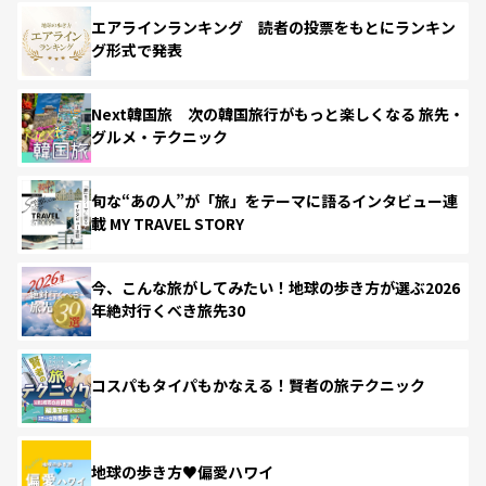
エアラインランキング 読者の投票をもとにランキン
グ形式で発表
Next韓国旅 次の韓国旅行がもっと楽しくなる 旅先・
グルメ・テクニック
旬な“あの人”が「旅」をテーマに語るインタビュー連
載 MY TRAVEL STORY
今、こんな旅がしてみたい！地球の歩き方が選ぶ2026
年絶対行くべき旅先30
コスパもタイパもかなえる！賢者の旅テクニック
地球の歩き方♥偏愛ハワイ