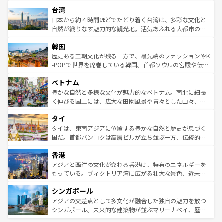
ストラリア東海岸北部に広がる大サンゴ礁地帯グレートバ
情報は
コンテンツ一覧
を参照してほしい。
人々、おいしいローカルフードやハワイアンミュージッ
台湾
リアリーフや大陸中央部にそびえるウルル（エアーズロッ
ク、伝統的なフラダンスなど、すべてがハワイの魅力を彩
ク）、タスマニアの美しい原生林やケアンズの熱帯雨林な
日本から約４時間ほどでたどり着く台湾は、多彩な文化と
っている。訪れるたびに新しい発見と感動が待っているハ
ど、見どころがたくさん。また、カフェやワイン、オージ
自然が織りなす魅力的な観光地。活気あふれる大都市の台
ワイを、存分に味わってほしい。 なお、新着のハワイ情報
ービーフなどの食文化も豊かで、美味しいものであふれて
北やノスタルジックな町並みが人気な九份（ジォウフェ
は
コンテンツ一覧
を参照してほしい。
韓国
いる。アクティビティも充実しており、サーフィンやダイ
ン）、静ひつな山岳地帯である台湾東部など、都市の喧騒
ビング、ハイキングなど、アウトドア好きにはたまらな
と山間の静けさが共存しており、訪れる人に新しい発見と
歴史ある王朝文化が残る一方で、最先端のファッションやK
い。オーストラリアの多彩な魅力を存分に味わいつくそ
驚きをもたらしてくれる。また、奥深い台湾の食文化も魅
-POPで世界を席巻している韓国。首都ソウルの宮殿や伝統
う。 なお、新着のオーストラリア情報は
コンテンツ一覧
を
力で、夜市などの屋台グルメから高級料理、ヘルシーで美
家屋が並ぶエリアでは韓国の歴史と文化に浸ることがで
参照してほしい。
ベトナム
容にもいいと評判のスイーツなど、バラエティ豊かな料理
き、地方に足を延ばせば四季折々の自然美を楽しむことが
が味わえる。 なお、新着の台湾情報は
コンテンツ一覧
を参
できる。そして、キムチや焼肉、絶品のストリートフード
豊かな自然と多様な文化が魅力的なベトナム。南北に細長
照してほしい。
まで、さまざまな韓国料理が待っている。夜には、韓国な
く伸びる国土には、広大な田園風景や青々とした山々、世
らではのナイトライフも堪能できる。あたたかいホスピタ
界遺産に登録された壮大な自然景観が点在し、都市部では
タイ
リティに包まれながら、韓国の多彩な魅力を心ゆくまで味
急速な発展と共に伝統が息づく。ハノイの古い町並みやホ
わってみてほしい。 なお、新着の韓国情報は
コンテンツ一
ーチミン市のフランス統治時代の建物も、独特の雰囲気を
タイは、東南アジアに位置する豊かな自然と歴史が息づく
覧
を参照してほしい。
醸し出している。また、バラエティの豊かさとおいしさで
国だ。首都バンコクは高層ビルが立ち並ぶ一方、伝統的な
世界中の食通を魅了してやまないベトナム料理も魅力のひ
寺院や市場がいたるところに点在し、古きよき文化と現代
香港
とつ。フォーやバインミー、ベトナムコーヒーなどは、ぜ
の活気が交差している。北部ではチェンマイなどの山岳地
ひ現地で味わいたい。どの地域を訪れてもあたたかい人々
帯で自然と触れ合い、南部ではプーケットやクラビの美し
アジアと西洋の文化が交わる香港は、特有のエネルギーを
が旅行者を迎えてくれるので、きっと忘れられない旅にな
いビーチでリゾート気分を楽しむことができる。タイ料理
もっている。ヴィクトリア湾に広がる壮大な景色、近未来
るはずだ。 なお、新着のベトナム情報は
コンテンツ一覧
を
は世界的に有名で、屋台から高級レストランまで味覚を刺
的なアートスポット、そして歴史と現代が融合した町並
参照してほしい。
シンガポール
激する。気候は一年中温暖で、どの季節にも異なる楽しみ
み、どこを訪れても感動するはず。観光スポットが密集し
が待っている。親しみやすいタイの人々、仏教を中心とし
ており、効率よく見どころを回れるのも魅力。息をのむよ
アジアの交差点として多文化が融合した独自の魅力を放つ
た文化、そして多様な観光資源が、訪れる旅人を魅了し続
うな絶景から文化的な体験まで、香港を存分に楽しみ尽く
シンガポール。未来的な建築物が並ぶマリーナベイ、歴史
ける。 なお、新着のタイ情報は
コンテンツ一覧
を参照して
そう。 なお、新着の香港情報は
コンテンツ一覧
を参照して
と伝統を感じられるエスニックタウン、多数の緑豊かな公