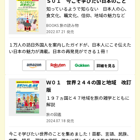
Ｓ０１ 今こそ学びたい日本のこと
知っているようで知らない 日本人の心、
食文化、職文化、信仰、地域の魅力など
BOOKS 旅の読み物
2022.07.21 発売
１万人の訪日外国人を案内したガイドが、日本人にこそ伝えた
い日本の魅力が満載。日本の再発見ができる１冊！
詳細を見る
Ｗ０１ 世界２４４の国と地域 改訂
版
１９７ヵ国と４７地域を旅の雑学とともに
解説
旅の図鑑
2024.07.18 発売
今こそ学びたい世界のことを集めました！首都、言語、民族、