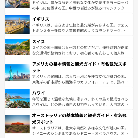
から魅了する。また、フランスは美食の国としても知ら
ドイツは、豊かな歴史と多彩な文化が交差するヨーロッパ
れ、フランス料理はユネスコ無形文化遺産にも登録されて
の中心に位置する国。中世の街並みが残るロマンチック街
いる。シャンパンの発祥地であるランス、プロヴァンスの
道から、未来を先取りするようなモダンな都市まで多様な
香り高いラベンダー畑など、多彩な楽しみ方が可能だ。さ
イギリス
顔を持つこの国は、どこを歩いても飽きることがない。ベ
らに、パリ以外の地域にも魅力が溢れており、どの街角に
ルリンの文化的活気、バイエルン州のアルプスの絶景、そ
イギリスは、古きよき伝統と最先端が共存する国。ウェス
も豊かな歴史と文化が息づいている。パリ以外の個性あふ
してライン川沿いのワイン畑といった風景は必見。ビール
トミンスター寺院や大英博物館のようなランドマーク、歴
れる地方に足を運ぶとそれぞれで全く異なる文化を体験で
とソーセージを味わいながら地元の人と過ごす楽しい時間
史ある大学都市、美しい丘陵地帯や牧歌的な風景など、エ
きるだろう。 なお、新着のフランス情報は
コンテンツ一覧
スイス
は、お酒好きな人にはぜひ体験してほしい。 なお、新着の
リアごとに異なる魅力がある。また、優雅なアフタヌーン
を参照してほしい。
ドイツ情報は
コンテンツ一覧
を参照してほしい。
ティー、ビール好きにはたまらない英国パブ、サッカー観
スイスの国土面積は九州ほどの広さだが、運行時刻が正確
戦など、本場だからこそできる体験も豊富。イギリスを旅
な交通網が整備されており、初心者でも安心して個人旅行
して楽しみつくそう。 なお、新着のイギリス情報は
コンテ
を楽しめる。日本同様に時刻表どおりの旅が可能だ。中世
アメリカの基本情報と観光ガイド・有名観光スポ
ンツ一覧
を参照してほしい。
の建物がそのまま残る町や、スイスならではのユニークな
博物館もあり、アルプス観光だけでなく町歩きも満喫する
ット
ことができる。国民の所得が高いため物価も高いが、旅行
アメリカ合衆国は、広大な土地と多様な文化が魅力の国。
者向けの交通パス提供のサービスもあり、うまく活用すれ
東海岸の都市部から西海岸のカリフォルニアまで、訪れる
ば市内交通費無料で観光を楽しむこともできる。 なお、新
場所ごとに異なる風景と体験が待っている。ニューヨーク
着のスイス情報は
コンテンツ一覧
を参照してほしい。
ハワイ
のような巨大都市は、観光、ショッピング、エンターテイ
ンメントが詰まった刺激的なスポットだ。一方、アメリカ
年間を通じて温暖な気候に恵まれ、多くの島で構成される
西部には大自然が広がり、グランドキャニオンやイエロー
ハワイは、どの島も独自の魅力をもっている。大自然の神
ストーン国立公園といった絶景が堪能できる。さらに、南
秘を感じたいなら、火山が生み出した壮大な景観を誇るハ
オーストラリアの基本情報と観光ガイド・有名観
部のニューオーリンズでは、音楽と美食が融合した独特の
ワイ島は見逃せない。また、定番の観光地といえばオアフ
文化が魅力。旅行者はアメリカの各地域で異なる魅力を楽
島だが、静かな自然を求めるならマウイ島やカウアイ島が
光スポット
しみながら、その多様性と豊かな歴史を感じることができ
おすすめ。エメラルドグリーンに輝く海をはじめ、豊かな
オーストラリアは、壮大な自然と多様な文化が魅力の国。
るだろう。車でのロードトリップや列車の旅も、アメリカ
文化や歴史が息づいている。「アロハスピリット」と呼ば
シドニーのシンボルであるシドニー・オペラハウス、オー
ならではの贅沢な旅のスタイルだ。 なお、新着のアメリカ
れるおもてなしの心で訪れる人々を迎えてくれるハワイの