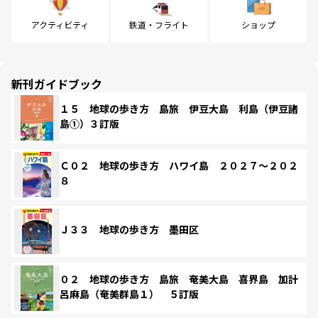
アクティビティ
鉄道・フライト
ショップ
新刊ガイドブック
１５ 地球の歩き方 島旅 伊豆大島 利島（伊豆諸
島①）３訂版
Ｃ０２ 地球の歩き方 ハワイ島 ２０２７～２０２
８
Ｊ３３ 地球の歩き方 墨田区
０２ 地球の歩き方 島旅 奄美大島 喜界島 加計
呂麻島（奄美群島１） ５訂版