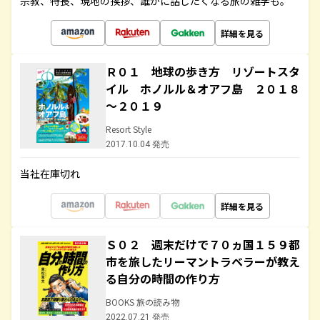
宗教、特長、現地の挨拶、誰かに話したくなる旅の雑学も。
詳細を見る
Ｒ０１ 地球の歩き方 リゾートスタ
イル ホノルル＆オアフ島 ２０１８
～２０１９
Resort Style
2017.10.04 発売
当社在庫切れ
詳細を見る
Ｓ０２ 週末だけで７０ヵ国１５９都
市を旅したリーマントラベラーが教え
る自分の時間の作り方
BOOKS 旅の読み物
2022.07.21 発売