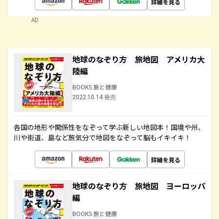
詳細を見る
AD
地球のなぞり方 旅地図 アメリカ大
陸編
BOOKS 旅と健康
2022.10.14 発売
各国の地形や関係性をなぞって学ぶ新しい地図本！国境や州、
川や街道、島など旅気分で地図をなぞって脳もイキイキ！
詳細を見る
地球のなぞり方 旅地図 ヨーロッパ
編
BOOKS 旅と健康