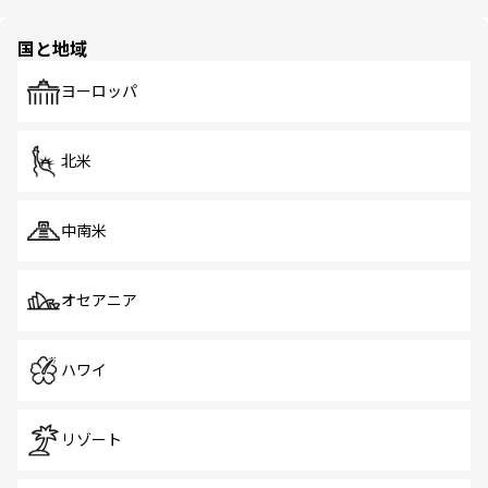
ほしい。
ほしい。
園や自然保護区など、自然が調和した近代的な景観と文化
の多様性あふれるカラフルな町は、どこを歩いても新しい
国と地域
発見がある。さらに、治安のよさや充実した公共交通機関
も、旅行者にとっては魅力的なポイント。グルメも豊富
で、ホーカーズは地元の風情を楽しめる外せないスポット
ヨーロッパ
だ。訪れる人を飽きさせないシンガポールで、多様な魅力
を体感しよう。 なお、新着のシンガポール情報は
コンテン
ツ一覧
を参照してほしい。
北米
中南米
オセアニア
ハワイ
リゾート