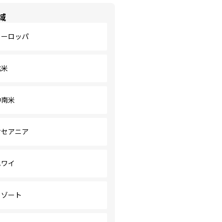
域
ヨーロッパ
北米
中南米
オセアニア
ハワイ
リゾート