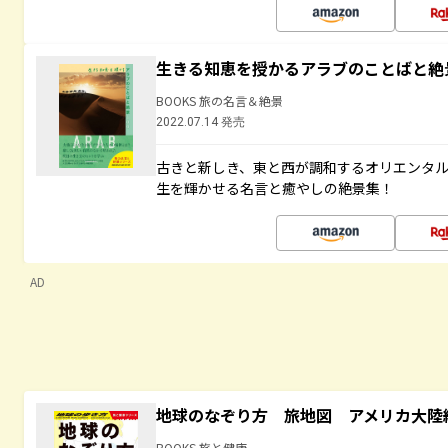
生きる知恵を授かるアラブのことばと絶
BOOKS 旅の名言＆絶景
2022.07.14 発売
古きと新しき、東と西が調和するオリエンタ
生を輝かせる名言と癒やしの絶景集！
AD
地球のなぞり方 旅地図 アメリカ大陸
BOOKS 旅と健康