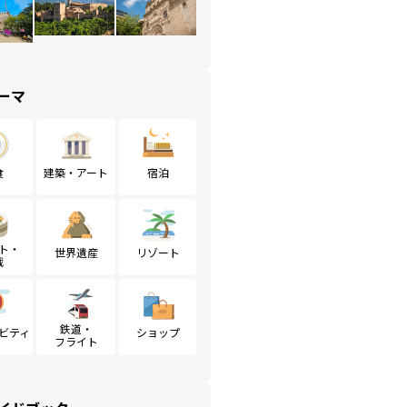
ーマ
食
建築・アート
宿泊
ト・
世界遺産
リゾート
戦
鉄道・
ビティ
ショップ
フライト