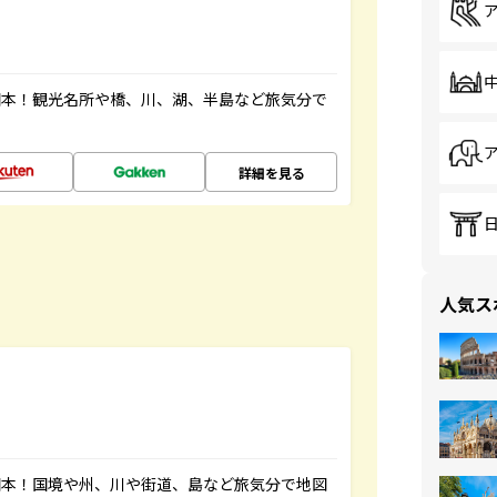
図本！観光名所や橋、川、湖、半島など旅気分で
詳細を見る
人気ス
図本！国境や州、川や街道、島など旅気分で地図