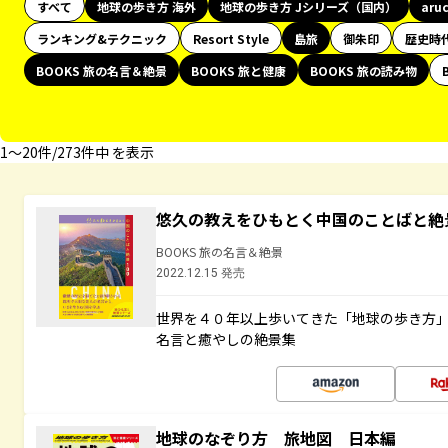
すべて
地球の歩き方 海外
地球の歩き方 Jシリーズ（国内）
aru
ランキング&テクニック
Resort Style
島旅
御朱印
歴史時
BOOKS 旅の名言＆絶景
BOOKS 旅と健康
BOOKS 旅の読み物
1〜20件/273件中 を表示
悠久の教えをひもとく中国のことばと絶
BOOKS 旅の名言＆絶景
2022.12.15 発売
世界を４０年以上歩いてきた「地球の歩き方
名言と癒やしの絶景集
地球のなぞり方 旅地図 日本編