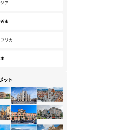
アジア
中近東
アフリカ
日本
ポット