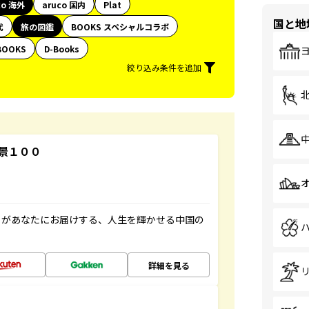
co 海外
aruco 国内
Plat
国と地
代
旅の図鑑
BOOKS スペシャルコラボ
BOOKS
D-Books
絞り込み条件を追加
景１００
」があなたにお届けする、人生を輝かせる中国の
詳細を見る