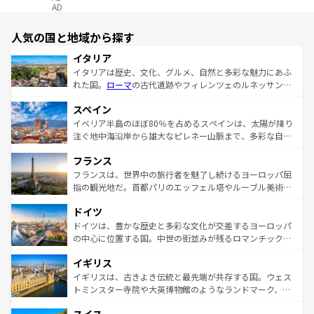
AD
人気の国と地域から探す
イタリア
イタリアは歴史、文化、グルメ、自然と多彩な魅力にあふ
れた国。
ローマ
の古代遺跡やフィレンツェのルネッサンス
美術、ヴェネツィアの運河など、歴史あるスポットはもち
スペイン
ろん、トスカーナの美しい田園風景やアマルフィ海岸の絶
景など、自然景観も見逃せない。観光の合間には、本場の
イベリア半島のほぼ80％を占めるスペインは、太陽が降り
ピザやパスタなど、絶品のイタリア料理を堪能することも
注ぐ地中海沿岸から雄大なピレネー山脈まで、多彩な自然
できる。朝目覚めてから夜眠るまで、すべての瞬間を楽し
と文化が詰まったヨーロッパ屈指の旅行先だ。多様な地域
フランス
ませてくれるイタリアで、忘れられない旅をしてみよう！
文化が根付くこの国では、情熱的なフラメンコ、熱気あふ
なお、新着のイタリア情報は
コンテンツ一覧
を参照してほ
れる闘牛、そして美味しいタパスが生活の一部となってい
フランスは、世界中の旅行者を魅了し続けるヨーロッパ屈
しい。
る。首都マドリードの洗練された雰囲気や、バルセロナの
指の観光地だ。首都パリのエッフェル塔やルーブル美術館
アートに溢れた街角から、地方では古代ローマ遺跡や中世
といった象徴的なスポットから、田舎町の古風な美しさま
ドイツ
の城塞都市、穏やかなビーチリゾートまで多彩な表情を見
で、幅広い魅力が詰まっている。華麗な宮殿、歴史的な大
せる。地方によって風土や気候が異なるスペインはその個
聖堂、美しいビーチ、そして豊かな自然が、訪れる者を心
ドイツは、豊かな歴史と多彩な文化が交差するヨーロッパ
性で訪れる人を魅了する。 なお、新着のスペイン情報は
コ
から魅了する。また、フランスは美食の国としても知ら
の中心に位置する国。中世の街並みが残るロマンチック街
ンテンツ一覧
を参照してほしい。
れ、フランス料理はユネスコ無形文化遺産にも登録されて
道から、未来を先取りするようなモダンな都市まで多様な
イギリス
いる。シャンパンの発祥地であるランス、プロヴァンスの
顔を持つこの国は、どこを歩いても飽きることがない。ベ
香り高いラベンダー畑など、多彩な楽しみ方が可能だ。さ
ルリンの文化的活気、バイエルン州のアルプスの絶景、そ
イギリスは、古きよき伝統と最先端が共存する国。ウェス
らに、パリ以外の地域にも魅力が溢れており、どの街角に
してライン川沿いのワイン畑といった風景は必見。ビール
トミンスター寺院や大英博物館のようなランドマーク、歴
も豊かな歴史と文化が息づいている。パリ以外の個性あふ
とソーセージを味わいながら地元の人と過ごす楽しい時間
史ある大学都市、美しい丘陵地帯や牧歌的な風景など、エ
れる地方に足を運ぶとそれぞれで全く異なる文化を体験で
は、お酒好きな人にはぜひ体験してほしい。 なお、新着の