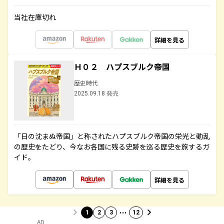
当社在庫切れ
詳細を見る
Ｈ０２ ハプスブルク帝国
歴史時代
2025.09.18 発売
「日の沈まぬ帝国」と称されたハプスブルク帝国の栄光と動乱
の歴史をたどり、今なお各国に残る史跡を巡る歴史を旅するガ
イド。
詳細を見る
…
1
2
3
12
AD