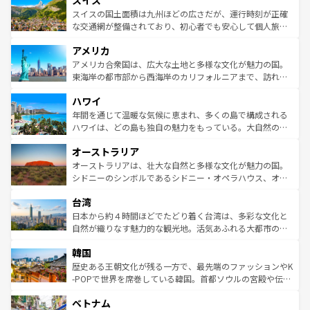
スイス
リアごとに異なる魅力がある。また、優雅なアフタヌーン
きるだろう。 なお、新着のフランス情報は
コンテンツ一覧
ドイツ情報は
コンテンツ一覧
を参照してほしい。
ティー、ビール好きにはたまらない英国パブ、サッカー観
スイスの国土面積は九州ほどの広さだが、運行時刻が正確
を参照してほしい。
戦など、本場だからこそできる体験も豊富。イギリスを旅
な交通網が整備されており、初心者でも安心して個人旅行
して楽しみつくそう。 なお、新着のイギリス情報は
コンテ
を楽しめる。日本同様に時刻表どおりの旅が可能だ。中世
アメリカ
ンツ一覧
を参照してほしい。
の建物がそのまま残る町や、スイスならではのユニークな
博物館もあり、アルプス観光だけでなく町歩きも満喫する
アメリカ合衆国は、広大な土地と多様な文化が魅力の国。
ことができる。国民の所得が高いため物価も高いが、旅行
東海岸の都市部から西海岸のカリフォルニアまで、訪れる
者向けの交通パス提供のサービスもあり、うまく活用すれ
場所ごとに異なる風景と体験が待っている。ニューヨーク
ハワイ
ば市内交通費無料で観光を楽しむこともできる。 なお、新
のような巨大都市は、観光、ショッピング、エンターテイ
着のスイス情報は
コンテンツ一覧
を参照してほしい。
ンメントが詰まった刺激的なスポットだ。一方、アメリカ
年間を通じて温暖な気候に恵まれ、多くの島で構成される
西部には大自然が広がり、グランドキャニオンやイエロー
ハワイは、どの島も独自の魅力をもっている。大自然の神
ストーン国立公園といった絶景が堪能できる。さらに、南
秘を感じたいなら、火山が生み出した壮大な景観を誇るハ
オーストラリア
部のニューオーリンズでは、音楽と美食が融合した独特の
ワイ島は見逃せない。また、定番の観光地といえばオアフ
文化が魅力。旅行者はアメリカの各地域で異なる魅力を楽
島だが、静かな自然を求めるならマウイ島やカウアイ島が
オーストラリアは、壮大な自然と多様な文化が魅力の国。
しみながら、その多様性と豊かな歴史を感じることができ
おすすめ。エメラルドグリーンに輝く海をはじめ、豊かな
シドニーのシンボルであるシドニー・オペラハウス、オー
るだろう。車でのロードトリップや列車の旅も、アメリカ
文化や歴史が息づいている。「アロハスピリット」と呼ば
ストラリア東海岸北部に広がる大サンゴ礁地帯グレートバ
ならではの贅沢な旅のスタイルだ。 なお、新着のアメリカ
台湾
れるおもてなしの心で訪れる人々を迎えてくれるハワイの
リアリーフや大陸中央部にそびえるウルル（エアーズロッ
情報は
コンテンツ一覧
を参照してほしい。
人々、おいしいローカルフードやハワイアンミュージッ
ク）、タスマニアの美しい原生林やケアンズの熱帯雨林な
日本から約４時間ほどでたどり着く台湾は、多彩な文化と
ク、伝統的なフラダンスなど、すべてがハワイの魅力を彩
ど、見どころがたくさん。また、カフェやワイン、オージ
自然が織りなす魅力的な観光地。活気あふれる大都市の台
っている。訪れるたびに新しい発見と感動が待っているハ
ービーフなどの食文化も豊かで、美味しいものであふれて
北やノスタルジックな町並みが人気な九份（ジォウフェ
ワイを、存分に味わってほしい。 なお、新着のハワイ情報
韓国
いる。アクティビティも充実しており、サーフィンやダイ
ン）、静ひつな山岳地帯である台湾東部など、都市の喧騒
は
コンテンツ一覧
を参照してほしい。
ビング、ハイキングなど、アウトドア好きにはたまらな
と山間の静けさが共存しており、訪れる人に新しい発見と
歴史ある王朝文化が残る一方で、最先端のファッションやK
い。オーストラリアの多彩な魅力を存分に味わいつくそ
驚きをもたらしてくれる。また、奥深い台湾の食文化も魅
-POPで世界を席巻している韓国。首都ソウルの宮殿や伝統
う。 なお、新着のオーストラリア情報は
コンテンツ一覧
を
力で、夜市などの屋台グルメから高級料理、ヘルシーで美
家屋が並ぶエリアでは韓国の歴史と文化に浸ることがで
参照してほしい。
ベトナム
容にもいいと評判のスイーツなど、バラエティ豊かな料理
き、地方に足を延ばせば四季折々の自然美を楽しむことが