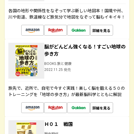
各国の地形や関係性をなぞって学ぶ新しい地図本！国境や州、
川や街道、鉄道線など旅気分で地図をなぞって脳もイキイキ！
詳細を見る
脳がどんどん強くなる！すごい地球の
歩き方
BOOKS 旅と健康
2022.11.25 発売
旅先で、近所で、自宅で今すぐ実践！楽しく脳を鍛える５０の
トレーニングを「地球の歩き方」が最新脳科学とともに解説
詳細を見る
Ｈ０１ 戦国
歴史時代