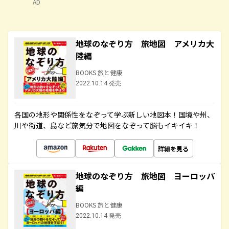
AD
地球のなぞり方 旅地図 アメリカ大
陸編
BOOKS 旅と健康
2022.10.14 発売
各国の地形や関係性をなぞって学ぶ新しい地図本！国境や州、
川や街道、島など旅気分で地図をなぞって脳もイキイキ！
詳細を見る
地球のなぞり方 旅地図 ヨーロッパ
編
BOOKS 旅と健康
2022.10.14 発売