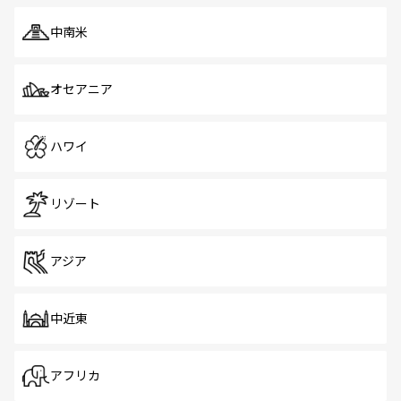
中南米
オセアニア
ハワイ
リゾート
アジア
中近東
アフリカ