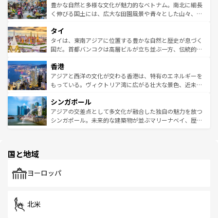
が味わえる。 なお、新着の台湾情報は
コンテンツ一覧
を参
できる。そして、キムチや焼肉、絶品のストリートフード
豊かな自然と多様な文化が魅力的なベトナム。南北に細長
照してほしい。
まで、さまざまな韓国料理が待っている。夜には、韓国な
く伸びる国土には、広大な田園風景や青々とした山々、世
らではのナイトライフも堪能できる。あたたかいホスピタ
界遺産に登録された壮大な自然景観が点在し、都市部では
タイ
リティに包まれながら、韓国の多彩な魅力を心ゆくまで味
急速な発展と共に伝統が息づく。ハノイの古い町並みやホ
わってみてほしい。 なお、新着の韓国情報は
コンテンツ一
ーチミン市のフランス統治時代の建物も、独特の雰囲気を
タイは、東南アジアに位置する豊かな自然と歴史が息づく
覧
を参照してほしい。
醸し出している。また、バラエティの豊かさとおいしさで
国だ。首都バンコクは高層ビルが立ち並ぶ一方、伝統的な
世界中の食通を魅了してやまないベトナム料理も魅力のひ
寺院や市場がいたるところに点在し、古きよき文化と現代
香港
とつ。フォーやバインミー、ベトナムコーヒーなどは、ぜ
の活気が交差している。北部ではチェンマイなどの山岳地
ひ現地で味わいたい。どの地域を訪れてもあたたかい人々
帯で自然と触れ合い、南部ではプーケットやクラビの美し
アジアと西洋の文化が交わる香港は、特有のエネルギーを
が旅行者を迎えてくれるので、きっと忘れられない旅にな
いビーチでリゾート気分を楽しむことができる。タイ料理
もっている。ヴィクトリア湾に広がる壮大な景色、近未来
るはずだ。 なお、新着のベトナム情報は
コンテンツ一覧
を
は世界的に有名で、屋台から高級レストランまで味覚を刺
的なアートスポット、そして歴史と現代が融合した町並
参照してほしい。
シンガポール
激する。気候は一年中温暖で、どの季節にも異なる楽しみ
み、どこを訪れても感動するはず。観光スポットが密集し
が待っている。親しみやすいタイの人々、仏教を中心とし
ており、効率よく見どころを回れるのも魅力。息をのむよ
アジアの交差点として多文化が融合した独自の魅力を放つ
た文化、そして多様な観光資源が、訪れる旅人を魅了し続
うな絶景から文化的な体験まで、香港を存分に楽しみ尽く
シンガポール。未来的な建築物が並ぶマリーナベイ、歴史
ける。 なお、新着のタイ情報は
コンテンツ一覧
を参照して
そう。 なお、新着の香港情報は
コンテンツ一覧
を参照して
と伝統を感じられるエスニックタウン、多数の緑豊かな公
ほしい。
ほしい。
園や自然保護区など、自然が調和した近代的な景観と文化
の多様性あふれるカラフルな町は、どこを歩いても新しい
国と地域
発見がある。さらに、治安のよさや充実した公共交通機関
も、旅行者にとっては魅力的なポイント。グルメも豊富
で、ホーカーズは地元の風情を楽しめる外せないスポット
ヨーロッパ
だ。訪れる人を飽きさせないシンガポールで、多様な魅力
を体感しよう。 なお、新着のシンガポール情報は
コンテン
ツ一覧
を参照してほしい。
北米