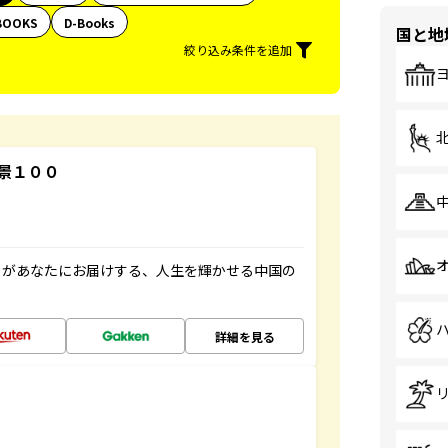
BOOKS
D-Books
国と地
絞り込み条件を追加
景１００
」があなたにお届けする、人生を輝かせる中国の
詳細を見る