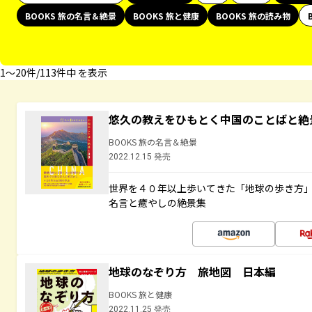
BOOKS 旅の名言＆絶景
BOOKS 旅と健康
BOOKS 旅の読み物
1〜20件/113件中 を表示
悠久の教えをひもとく中国のことばと絶
BOOKS 旅の名言＆絶景
2022.12.15 発売
世界を４０年以上歩いてきた「地球の歩き方
名言と癒やしの絶景集
地球のなぞり方 旅地図 日本編
BOOKS 旅と健康
2022.11.25 発売