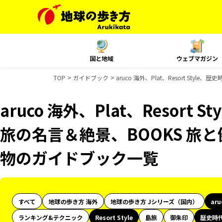
国と地域
ウェブマガジン
TOP
ガイドブック
aruco 海外、Plat、Resort St
aruco 海外、Plat、Resort 
旅の名言＆絶景、BOOKS 旅と
物のガイドブック一覧
すべて
地球の歩き方 海外
地球の歩き方 Jシリーズ（国内）
ar
ランキング&テクニック
Resort Style
島旅
御朱印
歴史時