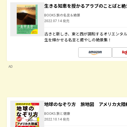
生きる知恵を授かるアラブのことばと絶
BOOKS 旅の名言＆絶景
2022.07.14 発売
古きと新しき、東と西が調和するオリエンタ
生を輝かせる名言と癒やしの絶景集！
AD
地球のなぞり方 旅地図 アメリカ大陸
BOOKS 旅と健康
2022.10.14 発売