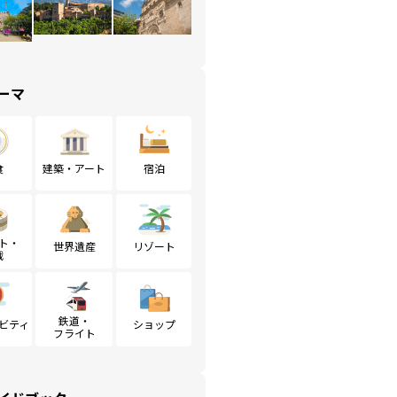
ーマ
食
建築・アート
宿泊
ト・
世界遺産
リゾート
戦
鉄道・
ビティ
ショップ
フライト