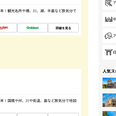
図本！観光名所や橋、川、湖、半島など旅気分で
詳細を見る
人気ス
図本！国境や州、川や街道、島など旅気分で地図