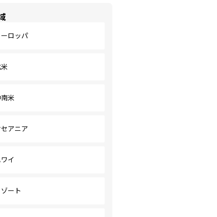
域
ヨーロッパ
北米
中南米
オセアニア
ハワイ
リゾート