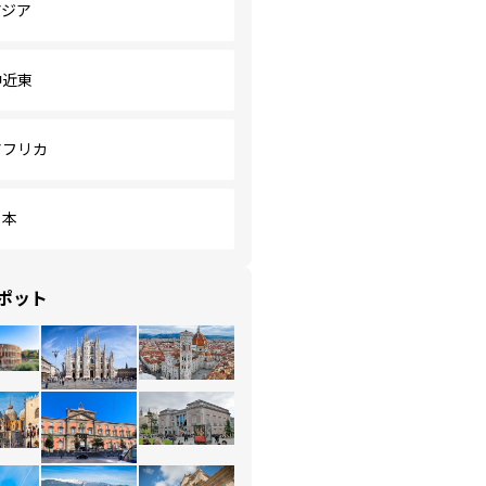
アジア
中近東
アフリカ
日本
ポット