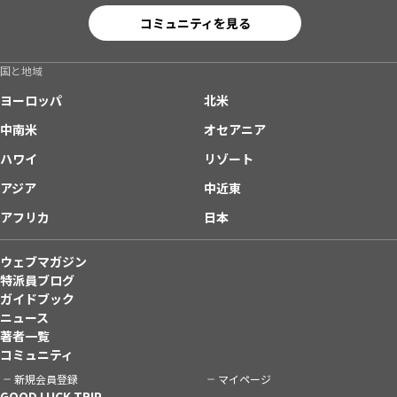
コミュニティを見る
国と地域
ヨーロッパ
北米
中南米
オセアニア
ハワイ
リゾート
アジア
中近東
アフリカ
日本
ウェブマガジン
特派員ブログ
ガイドブック
ニュース
著者一覧
コミュニティ
新規会員登録
マイページ
GOOD LUCK TRIP