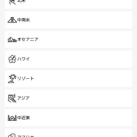
北米
中南米
オセアニア
ハワイ
リゾート
アジア
中近東