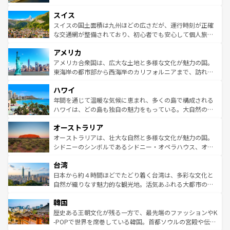
も豊かな歴史と文化が息づいている。パリ以外の個性あふ
とソーセージを味わいながら地元の人と過ごす楽しい時間
史ある大学都市、美しい丘陵地帯や牧歌的な風景など、エ
れる地方に足を運ぶとそれぞれで全く異なる文化を体験で
スイス
は、お酒好きな人にはぜひ体験してほしい。 なお、新着の
リアごとに異なる魅力がある。また、優雅なアフタヌーン
きるだろう。 なお、新着のフランス情報は
コンテンツ一覧
ドイツ情報は
コンテンツ一覧
を参照してほしい。
ティー、ビール好きにはたまらない英国パブ、サッカー観
スイスの国土面積は九州ほどの広さだが、運行時刻が正確
を参照してほしい。
戦など、本場だからこそできる体験も豊富。イギリスを旅
な交通網が整備されており、初心者でも安心して個人旅行
して楽しみつくそう。 なお、新着のイギリス情報は
コンテ
を楽しめる。日本同様に時刻表どおりの旅が可能だ。中世
アメリカ
ンツ一覧
を参照してほしい。
の建物がそのまま残る町や、スイスならではのユニークな
博物館もあり、アルプス観光だけでなく町歩きも満喫する
アメリカ合衆国は、広大な土地と多様な文化が魅力の国。
ことができる。国民の所得が高いため物価も高いが、旅行
東海岸の都市部から西海岸のカリフォルニアまで、訪れる
者向けの交通パス提供のサービスもあり、うまく活用すれ
場所ごとに異なる風景と体験が待っている。ニューヨーク
ハワイ
ば市内交通費無料で観光を楽しむこともできる。 なお、新
のような巨大都市は、観光、ショッピング、エンターテイ
着のスイス情報は
コンテンツ一覧
を参照してほしい。
ンメントが詰まった刺激的なスポットだ。一方、アメリカ
年間を通じて温暖な気候に恵まれ、多くの島で構成される
西部には大自然が広がり、グランドキャニオンやイエロー
ハワイは、どの島も独自の魅力をもっている。大自然の神
ストーン国立公園といった絶景が堪能できる。さらに、南
秘を感じたいなら、火山が生み出した壮大な景観を誇るハ
オーストラリア
部のニューオーリンズでは、音楽と美食が融合した独特の
ワイ島は見逃せない。また、定番の観光地といえばオアフ
文化が魅力。旅行者はアメリカの各地域で異なる魅力を楽
島だが、静かな自然を求めるならマウイ島やカウアイ島が
オーストラリアは、壮大な自然と多様な文化が魅力の国。
しみながら、その多様性と豊かな歴史を感じることができ
おすすめ。エメラルドグリーンに輝く海をはじめ、豊かな
シドニーのシンボルであるシドニー・オペラハウス、オー
るだろう。車でのロードトリップや列車の旅も、アメリカ
文化や歴史が息づいている。「アロハスピリット」と呼ば
ストラリア東海岸北部に広がる大サンゴ礁地帯グレートバ
ならではの贅沢な旅のスタイルだ。 なお、新着のアメリカ
台湾
れるおもてなしの心で訪れる人々を迎えてくれるハワイの
リアリーフや大陸中央部にそびえるウルル（エアーズロッ
情報は
コンテンツ一覧
を参照してほしい。
人々、おいしいローカルフードやハワイアンミュージッ
ク）、タスマニアの美しい原生林やケアンズの熱帯雨林な
日本から約４時間ほどでたどり着く台湾は、多彩な文化と
ク、伝統的なフラダンスなど、すべてがハワイの魅力を彩
ど、見どころがたくさん。また、カフェやワイン、オージ
自然が織りなす魅力的な観光地。活気あふれる大都市の台
っている。訪れるたびに新しい発見と感動が待っているハ
ービーフなどの食文化も豊かで、美味しいものであふれて
北やノスタルジックな町並みが人気な九份（ジォウフェ
ワイを、存分に味わってほしい。 なお、新着のハワイ情報
韓国
いる。アクティビティも充実しており、サーフィンやダイ
ン）、静ひつな山岳地帯である台湾東部など、都市の喧騒
は
コンテンツ一覧
を参照してほしい。
ビング、ハイキングなど、アウトドア好きにはたまらな
と山間の静けさが共存しており、訪れる人に新しい発見と
歴史ある王朝文化が残る一方で、最先端のファッションやK
い。オーストラリアの多彩な魅力を存分に味わいつくそ
驚きをもたらしてくれる。また、奥深い台湾の食文化も魅
-POPで世界を席巻している韓国。首都ソウルの宮殿や伝統
う。 なお、新着のオーストラリア情報は
コンテンツ一覧
を