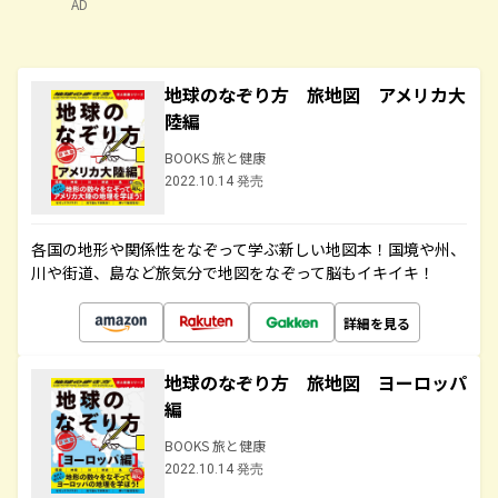
AD
地球のなぞり方 旅地図 アメリカ大
陸編
BOOKS 旅と健康
2022.10.14 発売
各国の地形や関係性をなぞって学ぶ新しい地図本！国境や州、
川や街道、島など旅気分で地図をなぞって脳もイキイキ！
詳細を見る
地球のなぞり方 旅地図 ヨーロッパ
編
BOOKS 旅と健康
2022.10.14 発売