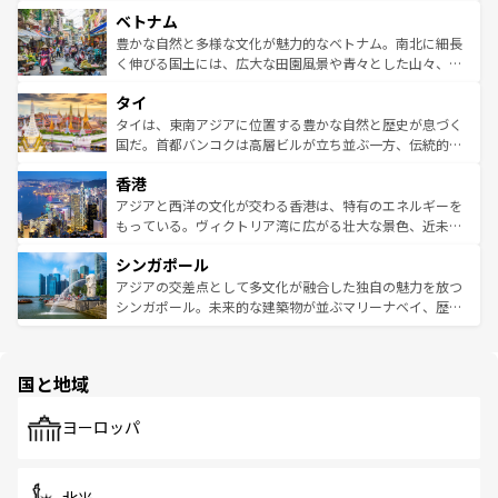
力で、夜市などの屋台グルメから高級料理、ヘルシーで美
家屋が並ぶエリアでは韓国の歴史と文化に浸ることがで
参照してほしい。
ベトナム
容にもいいと評判のスイーツなど、バラエティ豊かな料理
き、地方に足を延ばせば四季折々の自然美を楽しむことが
が味わえる。 なお、新着の台湾情報は
コンテンツ一覧
を参
できる。そして、キムチや焼肉、絶品のストリートフード
豊かな自然と多様な文化が魅力的なベトナム。南北に細長
照してほしい。
まで、さまざまな韓国料理が待っている。夜には、韓国な
く伸びる国土には、広大な田園風景や青々とした山々、世
らではのナイトライフも堪能できる。あたたかいホスピタ
界遺産に登録された壮大な自然景観が点在し、都市部では
タイ
リティに包まれながら、韓国の多彩な魅力を心ゆくまで味
急速な発展と共に伝統が息づく。ハノイの古い町並みやホ
わってみてほしい。 なお、新着の韓国情報は
コンテンツ一
ーチミン市のフランス統治時代の建物も、独特の雰囲気を
タイは、東南アジアに位置する豊かな自然と歴史が息づく
覧
を参照してほしい。
醸し出している。また、バラエティの豊かさとおいしさで
国だ。首都バンコクは高層ビルが立ち並ぶ一方、伝統的な
世界中の食通を魅了してやまないベトナム料理も魅力のひ
寺院や市場がいたるところに点在し、古きよき文化と現代
香港
とつ。フォーやバインミー、ベトナムコーヒーなどは、ぜ
の活気が交差している。北部ではチェンマイなどの山岳地
ひ現地で味わいたい。どの地域を訪れてもあたたかい人々
帯で自然と触れ合い、南部ではプーケットやクラビの美し
アジアと西洋の文化が交わる香港は、特有のエネルギーを
が旅行者を迎えてくれるので、きっと忘れられない旅にな
いビーチでリゾート気分を楽しむことができる。タイ料理
もっている。ヴィクトリア湾に広がる壮大な景色、近未来
るはずだ。 なお、新着のベトナム情報は
コンテンツ一覧
を
は世界的に有名で、屋台から高級レストランまで味覚を刺
的なアートスポット、そして歴史と現代が融合した町並
参照してほしい。
シンガポール
激する。気候は一年中温暖で、どの季節にも異なる楽しみ
み、どこを訪れても感動するはず。観光スポットが密集し
が待っている。親しみやすいタイの人々、仏教を中心とし
ており、効率よく見どころを回れるのも魅力。息をのむよ
アジアの交差点として多文化が融合した独自の魅力を放つ
た文化、そして多様な観光資源が、訪れる旅人を魅了し続
うな絶景から文化的な体験まで、香港を存分に楽しみ尽く
シンガポール。未来的な建築物が並ぶマリーナベイ、歴史
ける。 なお、新着のタイ情報は
コンテンツ一覧
を参照して
そう。 なお、新着の香港情報は
コンテンツ一覧
を参照して
と伝統を感じられるエスニックタウン、多数の緑豊かな公
ほしい。
ほしい。
園や自然保護区など、自然が調和した近代的な景観と文化
の多様性あふれるカラフルな町は、どこを歩いても新しい
国と地域
発見がある。さらに、治安のよさや充実した公共交通機関
も、旅行者にとっては魅力的なポイント。グルメも豊富
で、ホーカーズは地元の風情を楽しめる外せないスポット
ヨーロッパ
だ。訪れる人を飽きさせないシンガポールで、多様な魅力
を体感しよう。 なお、新着のシンガポール情報は
コンテン
ツ一覧
を参照してほしい。