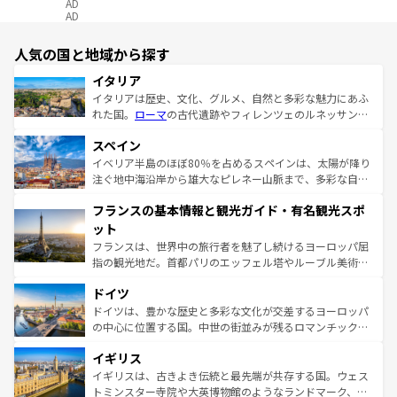
AD
AD
人気の国と地域から探す
イタリア
イタリアは歴史、文化、グルメ、自然と多彩な魅力にあふ
れた国。
ローマ
の古代遺跡やフィレンツェのルネッサンス
美術、ヴェネツィアの運河など、歴史あるスポットはもち
スペイン
ろん、トスカーナの美しい田園風景やアマルフィ海岸の絶
景など、自然景観も見逃せない。観光の合間には、本場の
イベリア半島のほぼ80％を占めるスペインは、太陽が降り
ピザやパスタなど、絶品のイタリア料理を堪能することも
注ぐ地中海沿岸から雄大なピレネー山脈まで、多彩な自然
できる。朝目覚めてから夜眠るまで、すべての瞬間を楽し
と文化が詰まったヨーロッパ屈指の旅行先だ。多様な地域
フランスの基本情報と観光ガイド・有名観光スポ
ませてくれるイタリアで、忘れられない旅をしてみよう！
文化が根付くこの国では、情熱的なフラメンコ、熱気あふ
なお、新着のイタリア情報は
コンテンツ一覧
を参照してほ
れる闘牛、そして美味しいタパスが生活の一部となってい
ット
しい。
る。首都マドリードの洗練された雰囲気や、バルセロナの
フランスは、世界中の旅行者を魅了し続けるヨーロッパ屈
アートに溢れた街角から、地方では古代ローマ遺跡や中世
指の観光地だ。首都パリのエッフェル塔やルーブル美術館
の城塞都市、穏やかなビーチリゾートまで多彩な表情を見
といった象徴的なスポットから、田舎町の古風な美しさま
せる。地方によって風土や気候が異なるスペインはその個
ドイツ
で、幅広い魅力が詰まっている。華麗な宮殿、歴史的な大
性で訪れる人を魅了する。 なお、新着のスペイン情報は
コ
聖堂、美しいビーチ、そして豊かな自然が、訪れる者を心
ドイツは、豊かな歴史と多彩な文化が交差するヨーロッパ
ンテンツ一覧
を参照してほしい。
から魅了する。また、フランスは美食の国としても知ら
の中心に位置する国。中世の街並みが残るロマンチック街
れ、フランス料理はユネスコ無形文化遺産にも登録されて
道から、未来を先取りするようなモダンな都市まで多様な
イギリス
いる。シャンパンの発祥地であるランス、プロヴァンスの
顔を持つこの国は、どこを歩いても飽きることがない。ベ
香り高いラベンダー畑など、多彩な楽しみ方が可能だ。さ
ルリンの文化的活気、バイエルン州のアルプスの絶景、そ
イギリスは、古きよき伝統と最先端が共存する国。ウェス
らに、パリ以外の地域にも魅力が溢れており、どの街角に
してライン川沿いのワイン畑といった風景は必見。ビール
トミンスター寺院や大英博物館のようなランドマーク、歴