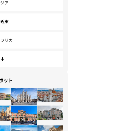
アジア
中近東
アフリカ
日本
ポット