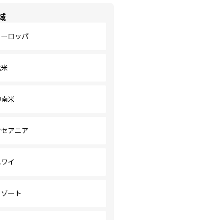
域
ヨーロッパ
北米
中南米
オセアニア
ハワイ
リゾート