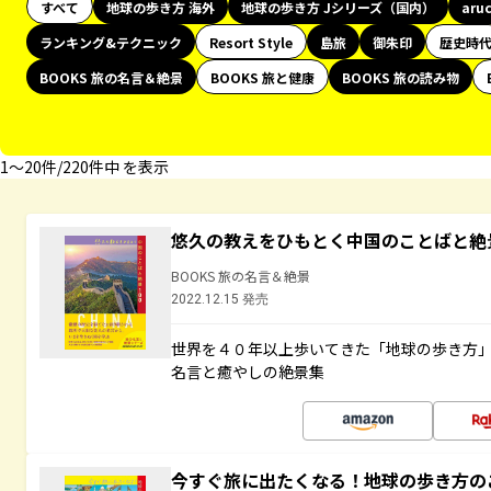
すべて
地球の歩き方 海外
地球の歩き方 Jシリーズ（国内）
aru
ランキング&テクニック
Resort Style
島旅
御朱印
歴史時
BOOKS 旅の名言＆絶景
BOOKS 旅と健康
BOOKS 旅の読み物
1〜20件/220件中 を表示
悠久の教えをひもとく中国のことばと絶
BOOKS 旅の名言＆絶景
2022.12.15 発売
世界を４０年以上歩いてきた「地球の歩き方
名言と癒やしの絶景集
今すぐ旅に出たくなる！地球の歩き方の