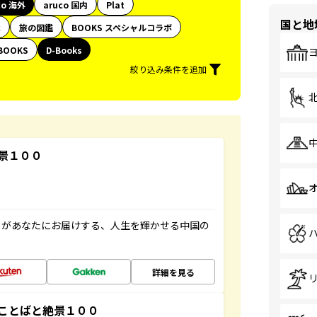
co 海外
aruco 国内
Plat
国と地
代
旅の図鑑
BOOKS スペシャルコラボ
BOOKS
D-Books
絞り込み条件を追加
景１００
」があなたにお届けする、人生を輝かせる中国の
詳細を見る
ことばと絶景１００