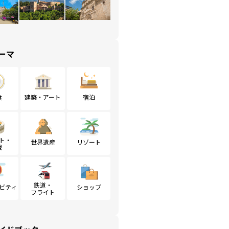
ーマ
食
建築・アート
宿泊
ト・
世界遺産
リゾート
戦
鉄道・
ビティ
ショップ
フライト