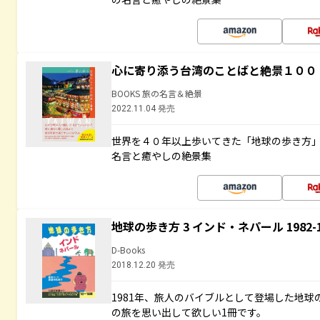
心に寄り添う台湾のことばと絶景１００
BOOKS 旅の名言＆絶景
2022.11.04 発売
世界を４０年以上歩いてきた「地球の歩き方
名言と癒やしの絶景集
地球の歩き方 3 インド・ネパール 1982
D-Books
2018.12.20 発売
1981年、旅人のバイブルとして登場した地
の旅を思い出して欲しい1冊です。