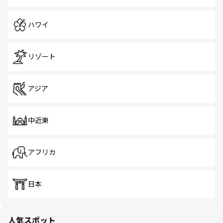
ハワイ
リゾート
アジア
中近東
アフリカ
日本
人気スポット