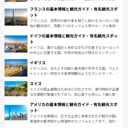
できる。朝目覚めてから夜眠るまで、すべての瞬間を楽し
と文化が詰まったヨーロッパ屈指の旅行先だ。多様な地域
フランスの基本情報と観光ガイド・有名観光スポ
ませてくれるイタリアで、忘れられない旅をしてみよう！
文化が根付くこの国では、情熱的なフラメンコ、熱気あふ
なお、新着のイタリア情報は
コンテンツ一覧
を参照してほ
れる闘牛、そして美味しいタパスが生活の一部となってい
ット
しい。
る。首都マドリードの洗練された雰囲気や、バルセロナの
フランスは、世界中の旅行者を魅了し続けるヨーロッパ屈
アートに溢れた街角から、地方では古代ローマ遺跡や中世
指の観光地だ。首都パリのエッフェル塔やルーブル美術館
の城塞都市、穏やかなビーチリゾートまで多彩な表情を見
といった象徴的なスポットから、田舎町の古風な美しさま
せる。地方によって風土や気候が異なるスペインはその個
ドイツの基本情報と観光ガイド・有名観光スポッ
で、幅広い魅力が詰まっている。華麗な宮殿、歴史的な大
性で訪れる人を魅了する。 なお、新着のスペイン情報は
コ
聖堂、美しいビーチ、そして豊かな自然が、訪れる者を心
ト
ンテンツ一覧
を参照してほしい。
から魅了する。また、フランスは美食の国としても知ら
ドイツは、豊かな歴史と多彩な文化が交差するヨーロッパ
れ、フランス料理はユネスコ無形文化遺産にも登録されて
の中心に位置する国。中世の街並みが残るロマンチック街
いる。シャンパンの発祥地であるランス、プロヴァンスの
道から、未来を先取りするようなモダンな都市まで多様な
香り高いラベンダー畑など、多彩な楽しみ方が可能だ。さ
イギリス
顔を持つこの国は、どこを歩いても飽きることがない。ベ
らに、パリ以外の地域にも魅力が溢れており、どの街角に
ルリンの文化的活気、バイエルン州のアルプスの絶景、そ
イギリスは、古きよき伝統と最先端が共存する国。ウェス
も豊かな歴史と文化が息づいている。パリ以外の個性あふ
してライン川沿いのワイン畑といった風景は必見。ビール
トミンスター寺院や大英博物館のようなランドマーク、歴
れる地方に足を運ぶとそれぞれで全く異なる文化を体験で
とソーセージを味わいながら地元の人と過ごす楽しい時間
史ある大学都市、美しい丘陵地帯や牧歌的な風景など、エ
きるだろう。 なお、新着のフランス情報は
コンテンツ一覧
スイス
は、お酒好きな人にはぜひ体験してほしい。 なお、新着の
リアごとに異なる魅力がある。また、優雅なアフタヌーン
を参照してほしい。
ドイツ情報は
コンテンツ一覧
を参照してほしい。
ティー、ビール好きにはたまらない英国パブ、サッカー観
スイスの国土面積は九州ほどの広さだが、運行時刻が正確
戦など、本場だからこそできる体験も豊富。イギリスを旅
な交通網が整備されており、初心者でも安心して個人旅行
して楽しみつくそう。 なお、新着のイギリス情報は
コンテ
を楽しめる。日本同様に時刻表どおりの旅が可能だ。中世
アメリカの基本情報と観光ガイド・有名観光スポ
ンツ一覧
を参照してほしい。
の建物がそのまま残る町や、スイスならではのユニークな
博物館もあり、アルプス観光だけでなく町歩きも満喫する
ット
ことができる。国民の所得が高いため物価も高いが、旅行
アメリカ合衆国は、広大な土地と多様な文化が魅力の国。
者向けの交通パス提供のサービスもあり、うまく活用すれ
東海岸の都市部から西海岸のカリフォルニアまで、訪れる
ば市内交通費無料で観光を楽しむこともできる。 なお、新
場所ごとに異なる風景と体験が待っている。ニューヨーク