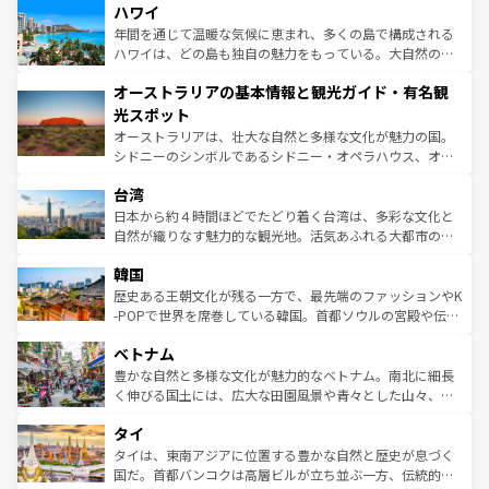
着のスイス情報は
コンテンツ一覧
を参照してほしい。
ハワイ
のような巨大都市は、観光、ショッピング、エンターテイ
ンメントが詰まった刺激的なスポットだ。一方、アメリカ
年間を通じて温暖な気候に恵まれ、多くの島で構成される
西部には大自然が広がり、グランドキャニオンやイエロー
ハワイは、どの島も独自の魅力をもっている。大自然の神
ストーン国立公園といった絶景が堪能できる。さらに、南
秘を感じたいなら、火山が生み出した壮大な景観を誇るハ
オーストラリアの基本情報と観光ガイド・有名観
部のニューオーリンズでは、音楽と美食が融合した独特の
ワイ島は見逃せない。また、定番の観光地といえばオアフ
文化が魅力。旅行者はアメリカの各地域で異なる魅力を楽
島だが、静かな自然を求めるならマウイ島やカウアイ島が
光スポット
しみながら、その多様性と豊かな歴史を感じることができ
おすすめ。エメラルドグリーンに輝く海をはじめ、豊かな
オーストラリアは、壮大な自然と多様な文化が魅力の国。
るだろう。車でのロードトリップや列車の旅も、アメリカ
文化や歴史が息づいている。「アロハスピリット」と呼ば
シドニーのシンボルであるシドニー・オペラハウス、オー
ならではの贅沢な旅のスタイルだ。 なお、新着のアメリカ
れるおもてなしの心で訪れる人々を迎えてくれるハワイの
ストラリア東海岸北部に広がる大サンゴ礁地帯グレートバ
情報は
コンテンツ一覧
を参照してほしい。
人々、おいしいローカルフードやハワイアンミュージッ
台湾
リアリーフや大陸中央部にそびえるウルル（エアーズロッ
ク、伝統的なフラダンスなど、すべてがハワイの魅力を彩
ク）、タスマニアの美しい原生林やケアンズの熱帯雨林な
日本から約４時間ほどでたどり着く台湾は、多彩な文化と
っている。訪れるたびに新しい発見と感動が待っているハ
ど、見どころがたくさん。また、カフェやワイン、オージ
自然が織りなす魅力的な観光地。活気あふれる大都市の台
ワイを、存分に味わってほしい。 なお、新着のハワイ情報
ービーフなどの食文化も豊かで、美味しいものであふれて
北やノスタルジックな町並みが人気な九份（ジォウフェ
は
コンテンツ一覧
を参照してほしい。
韓国
いる。アクティビティも充実しており、サーフィンやダイ
ン）、静ひつな山岳地帯である台湾東部など、都市の喧騒
ビング、ハイキングなど、アウトドア好きにはたまらな
と山間の静けさが共存しており、訪れる人に新しい発見と
歴史ある王朝文化が残る一方で、最先端のファッションやK
い。オーストラリアの多彩な魅力を存分に味わいつくそ
驚きをもたらしてくれる。また、奥深い台湾の食文化も魅
-POPで世界を席巻している韓国。首都ソウルの宮殿や伝統
う。 なお、新着のオーストラリア情報は
コンテンツ一覧
を
力で、夜市などの屋台グルメから高級料理、ヘルシーで美
家屋が並ぶエリアでは韓国の歴史と文化に浸ることがで
参照してほしい。
ベトナム
容にもいいと評判のスイーツなど、バラエティ豊かな料理
き、地方に足を延ばせば四季折々の自然美を楽しむことが
が味わえる。 なお、新着の台湾情報は
コンテンツ一覧
を参
できる。そして、キムチや焼肉、絶品のストリートフード
豊かな自然と多様な文化が魅力的なベトナム。南北に細長
照してほしい。
まで、さまざまな韓国料理が待っている。夜には、韓国な
く伸びる国土には、広大な田園風景や青々とした山々、世
らではのナイトライフも堪能できる。あたたかいホスピタ
界遺産に登録された壮大な自然景観が点在し、都市部では
タイ
リティに包まれながら、韓国の多彩な魅力を心ゆくまで味
急速な発展と共に伝統が息づく。ハノイの古い町並みやホ
わってみてほしい。 なお、新着の韓国情報は
コンテンツ一
ーチミン市のフランス統治時代の建物も、独特の雰囲気を
タイは、東南アジアに位置する豊かな自然と歴史が息づく
覧
を参照してほしい。
醸し出している。また、バラエティの豊かさとおいしさで
国だ。首都バンコクは高層ビルが立ち並ぶ一方、伝統的な