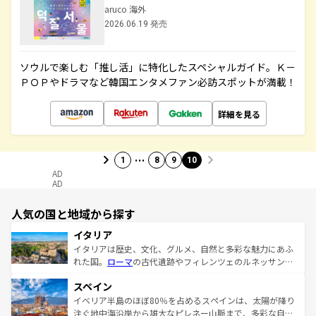
aruco 海外
2026.06.19 発売
ソウルで楽しむ「推し活」に特化したスペシャルガイド。Ｋ－
ＰＯＰやドラマなど韓国エンタメファン必訪スポットが満載！
詳細を見る
…
1
8
9
10
AD
AD
人気の国と地域から探す
イタリア
イタリアは歴史、文化、グルメ、自然と多彩な魅力にあふ
れた国。
ローマ
の古代遺跡やフィレンツェのルネッサンス
美術、ヴェネツィアの運河など、歴史あるスポットはもち
スペイン
ろん、トスカーナの美しい田園風景やアマルフィ海岸の絶
景など、自然景観も見逃せない。観光の合間には、本場の
イベリア半島のほぼ80％を占めるスペインは、太陽が降り
ピザやパスタなど、絶品のイタリア料理を堪能することも
注ぐ地中海沿岸から雄大なピレネー山脈まで、多彩な自然