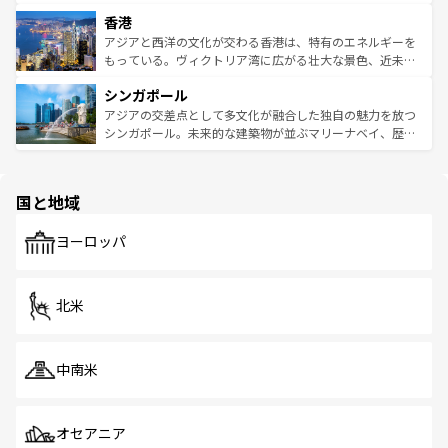
世界中の食通を魅了してやまないベトナム料理も魅力のひ
寺院や市場がいたるところに点在し、古きよき文化と現代
香港
とつ。フォーやバインミー、ベトナムコーヒーなどは、ぜ
の活気が交差している。北部ではチェンマイなどの山岳地
ひ現地で味わいたい。どの地域を訪れてもあたたかい人々
帯で自然と触れ合い、南部ではプーケットやクラビの美し
アジアと西洋の文化が交わる香港は、特有のエネルギーを
が旅行者を迎えてくれるので、きっと忘れられない旅にな
いビーチでリゾート気分を楽しむことができる。タイ料理
もっている。ヴィクトリア湾に広がる壮大な景色、近未来
るはずだ。 なお、新着のベトナム情報は
コンテンツ一覧
を
は世界的に有名で、屋台から高級レストランまで味覚を刺
的なアートスポット、そして歴史と現代が融合した町並
参照してほしい。
シンガポール
激する。気候は一年中温暖で、どの季節にも異なる楽しみ
み、どこを訪れても感動するはず。観光スポットが密集し
が待っている。親しみやすいタイの人々、仏教を中心とし
ており、効率よく見どころを回れるのも魅力。息をのむよ
アジアの交差点として多文化が融合した独自の魅力を放つ
た文化、そして多様な観光資源が、訪れる旅人を魅了し続
うな絶景から文化的な体験まで、香港を存分に楽しみ尽く
シンガポール。未来的な建築物が並ぶマリーナベイ、歴史
ける。 なお、新着のタイ情報は
コンテンツ一覧
を参照して
そう。 なお、新着の香港情報は
コンテンツ一覧
を参照して
と伝統を感じられるエスニックタウン、多数の緑豊かな公
ほしい。
ほしい。
園や自然保護区など、自然が調和した近代的な景観と文化
の多様性あふれるカラフルな町は、どこを歩いても新しい
国と地域
発見がある。さらに、治安のよさや充実した公共交通機関
も、旅行者にとっては魅力的なポイント。グルメも豊富
で、ホーカーズは地元の風情を楽しめる外せないスポット
ヨーロッパ
だ。訪れる人を飽きさせないシンガポールで、多様な魅力
を体感しよう。 なお、新着のシンガポール情報は
コンテン
ツ一覧
を参照してほしい。
北米
中南米
オセアニア