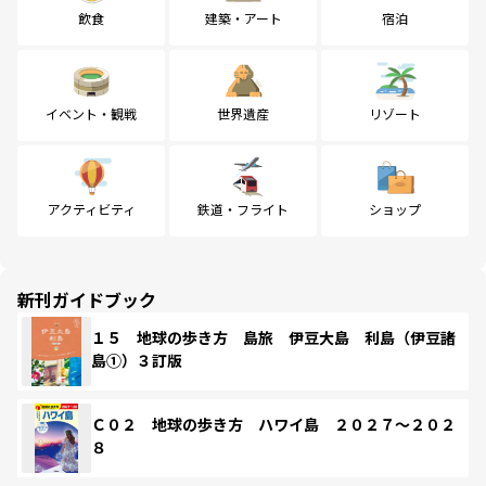
飲食
建築・アート
宿泊
イベント・観戦
世界遺産
リゾート
アクティビティ
鉄道・フライト
ショップ
新刊ガイドブック
１５ 地球の歩き方 島旅 伊豆大島 利島（伊豆諸
島①）３訂版
Ｃ０２ 地球の歩き方 ハワイ島 ２０２７～２０２
８