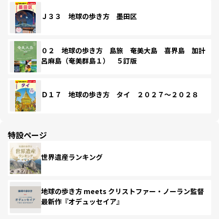
Ｊ３３ 地球の歩き方 墨田区
０２ 地球の歩き方 島旅 奄美大島 喜界島 加計
呂麻島（奄美群島１） ５訂版
Ｄ１７ 地球の歩き方 タイ ２０２７～２０２８
特設ページ
世界遺産ランキング
地球の歩き方 meets クリストファー・ノーラン監督
最新作『オデュッセイア』