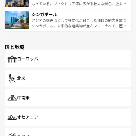
が旅行者を迎えてくれるので、きっと忘れられない旅にな
いビーチでリゾート気分を楽しむことができる。タイ料理
もっている。ヴィクトリア湾に広がる壮大な景色、近未来
るはずだ。 なお、新着のベトナム情報は
コンテンツ一覧
を
は世界的に有名で、屋台から高級レストランまで味覚を刺
的なアートスポット、そして歴史と現代が融合した町並
参照してほしい。
シンガポール
激する。気候は一年中温暖で、どの季節にも異なる楽しみ
み、どこを訪れても感動するはず。観光スポットが密集し
が待っている。親しみやすいタイの人々、仏教を中心とし
ており、効率よく見どころを回れるのも魅力。息をのむよ
アジアの交差点として多文化が融合した独自の魅力を放つ
た文化、そして多様な観光資源が、訪れる旅人を魅了し続
うな絶景から文化的な体験まで、香港を存分に楽しみ尽く
シンガポール。未来的な建築物が並ぶマリーナベイ、歴史
ける。 なお、新着のタイ情報は
コンテンツ一覧
を参照して
そう。 なお、新着の香港情報は
コンテンツ一覧
を参照して
と伝統を感じられるエスニックタウン、多数の緑豊かな公
ほしい。
ほしい。
園や自然保護区など、自然が調和した近代的な景観と文化
の多様性あふれるカラフルな町は、どこを歩いても新しい
国と地域
発見がある。さらに、治安のよさや充実した公共交通機関
も、旅行者にとっては魅力的なポイント。グルメも豊富
で、ホーカーズは地元の風情を楽しめる外せないスポット
ヨーロッパ
だ。訪れる人を飽きさせないシンガポールで、多様な魅力
を体感しよう。 なお、新着のシンガポール情報は
コンテン
ツ一覧
を参照してほしい。
北米
中南米
オセアニア