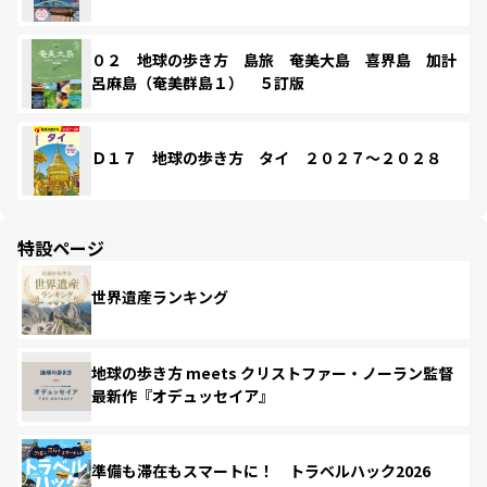
０２ 地球の歩き方 島旅 奄美大島 喜界島 加計
呂麻島（奄美群島１） ５訂版
Ｄ１７ 地球の歩き方 タイ ２０２７～２０２８
特設ページ
世界遺産ランキング
地球の歩き方 meets クリストファー・ノーラン監督
最新作『オデュッセイア』
準備も滞在もスマートに！ トラベルハック2026