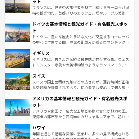
れる闘牛、そして美味しいタパスが生活の一部となってい
ット
る。首都マドリードの洗練された雰囲気や、バルセロナの
フランスは、世界中の旅行者を魅了し続けるヨーロッパ屈
アートに溢れた街角から、地方では古代ローマ遺跡や中世
指の観光地だ。首都パリのエッフェル塔やルーブル美術館
の城塞都市、穏やかなビーチリゾートまで多彩な表情を見
といった象徴的なスポットから、田舎町の古風な美しさま
せる。地方によって風土や気候が異なるスペインはその個
ドイツの基本情報と観光ガイド・有名観光スポッ
で、幅広い魅力が詰まっている。華麗な宮殿、歴史的な大
性で訪れる人を魅了する。 なお、新着のスペイン情報は
コ
聖堂、美しいビーチ、そして豊かな自然が、訪れる者を心
ト
ンテンツ一覧
を参照してほしい。
から魅了する。また、フランスは美食の国としても知ら
ドイツは、豊かな歴史と多彩な文化が交差するヨーロッパ
れ、フランス料理はユネスコ無形文化遺産にも登録されて
の中心に位置する国。中世の街並みが残るロマンチック街
いる。シャンパンの発祥地であるランス、プロヴァンスの
道から、未来を先取りするようなモダンな都市まで多様な
香り高いラベンダー畑など、多彩な楽しみ方が可能だ。さ
イギリス
顔を持つこの国は、どこを歩いても飽きることがない。ベ
らに、パリ以外の地域にも魅力が溢れており、どの街角に
ルリンの文化的活気、バイエルン州のアルプスの絶景、そ
イギリスは、古きよき伝統と最先端が共存する国。ウェス
も豊かな歴史と文化が息づいている。パリ以外の個性あふ
してライン川沿いのワイン畑といった風景は必見。ビール
トミンスター寺院や大英博物館のようなランドマーク、歴
れる地方に足を運ぶとそれぞれで全く異なる文化を体験で
とソーセージを味わいながら地元の人と過ごす楽しい時間
史ある大学都市、美しい丘陵地帯や牧歌的な風景など、エ
きるだろう。 なお、新着のフランス情報は
コンテンツ一覧
スイス
は、お酒好きな人にはぜひ体験してほしい。 なお、新着の
リアごとに異なる魅力がある。また、優雅なアフタヌーン
を参照してほしい。
ドイツ情報は
コンテンツ一覧
を参照してほしい。
ティー、ビール好きにはたまらない英国パブ、サッカー観
スイスの国土面積は九州ほどの広さだが、運行時刻が正確
戦など、本場だからこそできる体験も豊富。イギリスを旅
な交通網が整備されており、初心者でも安心して個人旅行
して楽しみつくそう。 なお、新着のイギリス情報は
コンテ
を楽しめる。日本同様に時刻表どおりの旅が可能だ。中世
アメリカの基本情報と観光ガイド・有名観光スポ
ンツ一覧
を参照してほしい。
の建物がそのまま残る町や、スイスならではのユニークな
博物館もあり、アルプス観光だけでなく町歩きも満喫する
ット
ことができる。国民の所得が高いため物価も高いが、旅行
アメリカ合衆国は、広大な土地と多様な文化が魅力の国。
者向けの交通パス提供のサービスもあり、うまく活用すれ
東海岸の都市部から西海岸のカリフォルニアまで、訪れる
ば市内交通費無料で観光を楽しむこともできる。 なお、新
場所ごとに異なる風景と体験が待っている。ニューヨーク
着のスイス情報は
コンテンツ一覧
を参照してほしい。
ハワイ
のような巨大都市は、観光、ショッピング、エンターテイ
ンメントが詰まった刺激的なスポットだ。一方、アメリカ
年間を通じて温暖な気候に恵まれ、多くの島で構成される
西部には大自然が広がり、グランドキャニオンやイエロー