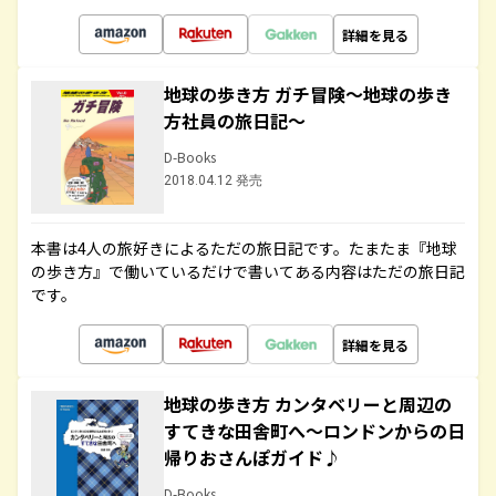
詳細を見る
地球の歩き方 ガチ冒険～地球の歩き
方社員の旅日記～
D-Books
2018.04.12 発売
本書は4人の旅好きによるただの旅日記です。たまたま『地球
の歩き方』で働いているだけで書いてある内容はただの旅日記
です。
詳細を見る
地球の歩き方 カンタベリーと周辺の
すてきな田舎町へ～ロンドンからの日
帰りおさんぽガイド♪
D-Books