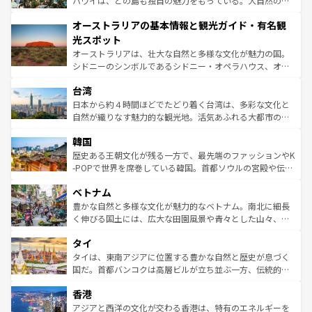
ハワイは、どの島も独自の魅力をもっている。大自然の神
ストーン国立公園といった絶景が堪能できる。さらに、南
秘を感じたいなら、火山が生み出した壮大な景観を誇るハ
オーストラリアの基本情報と観光ガイド・有名観
部のニューオーリンズでは、音楽と美食が融合した独特の
ワイ島は見逃せない。また、定番の観光地といえばオアフ
文化が魅力。旅行者はアメリカの各地域で異なる魅力を楽
島だが、静かな自然を求めるならマウイ島やカウアイ島が
光スポット
しみながら、その多様性と豊かな歴史を感じることができ
おすすめ。エメラルドグリーンに輝く海をはじめ、豊かな
オーストラリアは、壮大な自然と多様な文化が魅力の国。
るだろう。車でのロードトリップや列車の旅も、アメリカ
文化や歴史が息づいている。「アロハスピリット」と呼ば
シドニーのシンボルであるシドニー・オペラハウス、オー
ならではの贅沢な旅のスタイルだ。 なお、新着のアメリカ
れるおもてなしの心で訪れる人々を迎えてくれるハワイの
ストラリア東海岸北部に広がる大サンゴ礁地帯グレートバ
情報は
コンテンツ一覧
を参照してほしい。
人々、おいしいローカルフードやハワイアンミュージッ
台湾
リアリーフや大陸中央部にそびえるウルル（エアーズロッ
ク、伝統的なフラダンスなど、すべてがハワイの魅力を彩
ク）、タスマニアの美しい原生林やケアンズの熱帯雨林な
日本から約４時間ほどでたどり着く台湾は、多彩な文化と
っている。訪れるたびに新しい発見と感動が待っているハ
ど、見どころがたくさん。また、カフェやワイン、オージ
自然が織りなす魅力的な観光地。活気あふれる大都市の台
ワイを、存分に味わってほしい。 なお、新着のハワイ情報
ービーフなどの食文化も豊かで、美味しいものであふれて
北やノスタルジックな町並みが人気な九份（ジォウフェ
は
コンテンツ一覧
を参照してほしい。
韓国
いる。アクティビティも充実しており、サーフィンやダイ
ン）、静ひつな山岳地帯である台湾東部など、都市の喧騒
ビング、ハイキングなど、アウトドア好きにはたまらな
と山間の静けさが共存しており、訪れる人に新しい発見と
歴史ある王朝文化が残る一方で、最先端のファッションやK
い。オーストラリアの多彩な魅力を存分に味わいつくそ
驚きをもたらしてくれる。また、奥深い台湾の食文化も魅
-POPで世界を席巻している韓国。首都ソウルの宮殿や伝統
う。 なお、新着のオーストラリア情報は
コンテンツ一覧
を
力で、夜市などの屋台グルメから高級料理、ヘルシーで美
家屋が並ぶエリアでは韓国の歴史と文化に浸ることがで
参照してほしい。
ベトナム
容にもいいと評判のスイーツなど、バラエティ豊かな料理
き、地方に足を延ばせば四季折々の自然美を楽しむことが
が味わえる。 なお、新着の台湾情報は
コンテンツ一覧
を参
できる。そして、キムチや焼肉、絶品のストリートフード
豊かな自然と多様な文化が魅力的なベトナム。南北に細長
照してほしい。
まで、さまざまな韓国料理が待っている。夜には、韓国な
く伸びる国土には、広大な田園風景や青々とした山々、世
らではのナイトライフも堪能できる。あたたかいホスピタ
界遺産に登録された壮大な自然景観が点在し、都市部では
タイ
リティに包まれながら、韓国の多彩な魅力を心ゆくまで味
急速な発展と共に伝統が息づく。ハノイの古い町並みやホ
わってみてほしい。 なお、新着の韓国情報は
コンテンツ一
ーチミン市のフランス統治時代の建物も、独特の雰囲気を
タイは、東南アジアに位置する豊かな自然と歴史が息づく
覧
を参照してほしい。
醸し出している。また、バラエティの豊かさとおいしさで
国だ。首都バンコクは高層ビルが立ち並ぶ一方、伝統的な
世界中の食通を魅了してやまないベトナム料理も魅力のひ
寺院や市場がいたるところに点在し、古きよき文化と現代
香港
とつ。フォーやバインミー、ベトナムコーヒーなどは、ぜ
の活気が交差している。北部ではチェンマイなどの山岳地
ひ現地で味わいたい。どの地域を訪れてもあたたかい人々
帯で自然と触れ合い、南部ではプーケットやクラビの美し
アジアと西洋の文化が交わる香港は、特有のエネルギーを