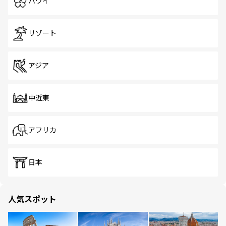
ハワイ
リゾート
アジア
中近東
アフリカ
日本
人気スポット