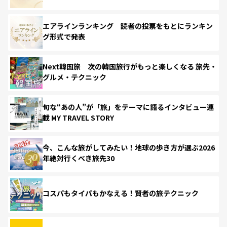
エアラインランキング 読者の投票をもとにランキン
グ形式で発表
Next韓国旅 次の韓国旅行がもっと楽しくなる 旅先・
グルメ・テクニック
旬な“あの人”が「旅」をテーマに語るインタビュー連
載 MY TRAVEL STORY
今、こんな旅がしてみたい！地球の歩き方が選ぶ2026
年絶対行くべき旅先30
コスパもタイパもかなえる！賢者の旅テクニック