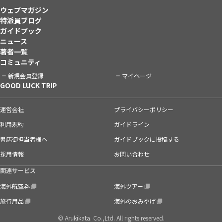
ウェブマガジン
特派員ブログ
ガイドブック
ニュース
著者一覧
コミュニティ
新規会員登録
マイページ
GOOD LUCK TRIP
運営会社
プライバシーポリシー
利用規約
ガイドライン
書店御担当者様へ
ガイドブックに投稿する
採用情報
お問い合わせ
関連サービス
海外航空券
海外ツアー
旅行用品
海外のおみやげ
© Arukikata. Co.,Ltd. All rights reserved.