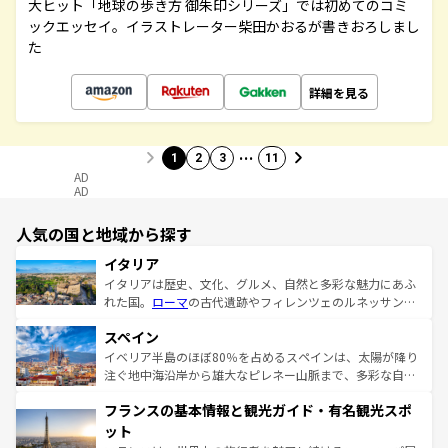
大ヒット「地球の歩き方 御朱印シリーズ」では初めてのコミ
ックエッセイ。イラストレーター柴田かおるが書きおろしまし
た
詳細を見る
…
1
2
3
11
AD
AD
人気の国と地域から探す
イタリア
イタリアは歴史、文化、グルメ、自然と多彩な魅力にあふ
れた国。
ローマ
の古代遺跡やフィレンツェのルネッサンス
美術、ヴェネツィアの運河など、歴史あるスポットはもち
スペイン
ろん、トスカーナの美しい田園風景やアマルフィ海岸の絶
景など、自然景観も見逃せない。観光の合間には、本場の
イベリア半島のほぼ80％を占めるスペインは、太陽が降り
ピザやパスタなど、絶品のイタリア料理を堪能することも
注ぐ地中海沿岸から雄大なピレネー山脈まで、多彩な自然
できる。朝目覚めてから夜眠るまで、すべての瞬間を楽し
と文化が詰まったヨーロッパ屈指の旅行先だ。多様な地域
フランスの基本情報と観光ガイド・有名観光スポ
ませてくれるイタリアで、忘れられない旅をしてみよう！
文化が根付くこの国では、情熱的なフラメンコ、熱気あふ
なお、新着のイタリア情報は
コンテンツ一覧
を参照してほ
れる闘牛、そして美味しいタパスが生活の一部となってい
ット
しい。
る。首都マドリードの洗練された雰囲気や、バルセロナの