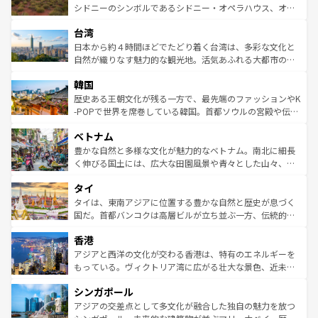
しみながら、その多様性と豊かな歴史を感じることができ
おすすめ。エメラルドグリーンに輝く海をはじめ、豊かな
シドニーのシンボルであるシドニー・オペラハウス、オー
るだろう。車でのロードトリップや列車の旅も、アメリカ
文化や歴史が息づいている。「アロハスピリット」と呼ば
ストラリア東海岸北部に広がる大サンゴ礁地帯グレートバ
ならではの贅沢な旅のスタイルだ。 なお、新着のアメリカ
台湾
れるおもてなしの心で訪れる人々を迎えてくれるハワイの
リアリーフや大陸中央部にそびえるウルル（エアーズロッ
情報は
コンテンツ一覧
を参照してほしい。
人々、おいしいローカルフードやハワイアンミュージッ
ク）、タスマニアの美しい原生林やケアンズの熱帯雨林な
日本から約４時間ほどでたどり着く台湾は、多彩な文化と
ク、伝統的なフラダンスなど、すべてがハワイの魅力を彩
ど、見どころがたくさん。また、カフェやワイン、オージ
自然が織りなす魅力的な観光地。活気あふれる大都市の台
っている。訪れるたびに新しい発見と感動が待っているハ
ービーフなどの食文化も豊かで、美味しいものであふれて
北やノスタルジックな町並みが人気な九份（ジォウフェ
ワイを、存分に味わってほしい。 なお、新着のハワイ情報
韓国
いる。アクティビティも充実しており、サーフィンやダイ
ン）、静ひつな山岳地帯である台湾東部など、都市の喧騒
は
コンテンツ一覧
を参照してほしい。
ビング、ハイキングなど、アウトドア好きにはたまらな
と山間の静けさが共存しており、訪れる人に新しい発見と
歴史ある王朝文化が残る一方で、最先端のファッションやK
い。オーストラリアの多彩な魅力を存分に味わいつくそ
驚きをもたらしてくれる。また、奥深い台湾の食文化も魅
-POPで世界を席巻している韓国。首都ソウルの宮殿や伝統
う。 なお、新着のオーストラリア情報は
コンテンツ一覧
を
力で、夜市などの屋台グルメから高級料理、ヘルシーで美
家屋が並ぶエリアでは韓国の歴史と文化に浸ることがで
参照してほしい。
ベトナム
容にもいいと評判のスイーツなど、バラエティ豊かな料理
き、地方に足を延ばせば四季折々の自然美を楽しむことが
が味わえる。 なお、新着の台湾情報は
コンテンツ一覧
を参
できる。そして、キムチや焼肉、絶品のストリートフード
豊かな自然と多様な文化が魅力的なベトナム。南北に細長
照してほしい。
まで、さまざまな韓国料理が待っている。夜には、韓国な
く伸びる国土には、広大な田園風景や青々とした山々、世
らではのナイトライフも堪能できる。あたたかいホスピタ
界遺産に登録された壮大な自然景観が点在し、都市部では
タイ
リティに包まれながら、韓国の多彩な魅力を心ゆくまで味
急速な発展と共に伝統が息づく。ハノイの古い町並みやホ
わってみてほしい。 なお、新着の韓国情報は
コンテンツ一
ーチミン市のフランス統治時代の建物も、独特の雰囲気を
タイは、東南アジアに位置する豊かな自然と歴史が息づく
覧
を参照してほしい。
醸し出している。また、バラエティの豊かさとおいしさで
国だ。首都バンコクは高層ビルが立ち並ぶ一方、伝統的な
世界中の食通を魅了してやまないベトナム料理も魅力のひ
寺院や市場がいたるところに点在し、古きよき文化と現代
香港
とつ。フォーやバインミー、ベトナムコーヒーなどは、ぜ
の活気が交差している。北部ではチェンマイなどの山岳地
ひ現地で味わいたい。どの地域を訪れてもあたたかい人々
帯で自然と触れ合い、南部ではプーケットやクラビの美し
アジアと西洋の文化が交わる香港は、特有のエネルギーを
が旅行者を迎えてくれるので、きっと忘れられない旅にな
いビーチでリゾート気分を楽しむことができる。タイ料理
もっている。ヴィクトリア湾に広がる壮大な景色、近未来
るはずだ。 なお、新着のベトナム情報は
コンテンツ一覧
を
は世界的に有名で、屋台から高級レストランまで味覚を刺
的なアートスポット、そして歴史と現代が融合した町並
参照してほしい。
シンガポール
激する。気候は一年中温暖で、どの季節にも異なる楽しみ
み、どこを訪れても感動するはず。観光スポットが密集し
が待っている。親しみやすいタイの人々、仏教を中心とし
ており、効率よく見どころを回れるのも魅力。息をのむよ
アジアの交差点として多文化が融合した独自の魅力を放つ
た文化、そして多様な観光資源が、訪れる旅人を魅了し続
うな絶景から文化的な体験まで、香港を存分に楽しみ尽く