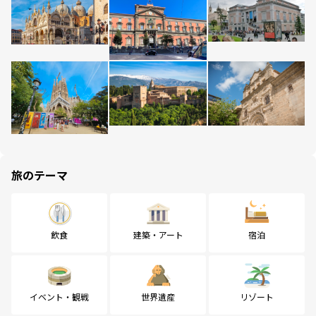
旅のテーマ
飲食
建築・アート
宿泊
イベント・観戦
世界遺産
リゾート