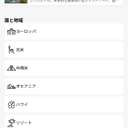
シンガポール。未来的な建築物が並ぶマリーナベイ、歴史
ける。 なお、新着のタイ情報は
コンテンツ一覧
を参照して
そう。 なお、新着の香港情報は
コンテンツ一覧
を参照して
と伝統を感じられるエスニックタウン、多数の緑豊かな公
ほしい。
ほしい。
園や自然保護区など、自然が調和した近代的な景観と文化
の多様性あふれるカラフルな町は、どこを歩いても新しい
国と地域
発見がある。さらに、治安のよさや充実した公共交通機関
も、旅行者にとっては魅力的なポイント。グルメも豊富
で、ホーカーズは地元の風情を楽しめる外せないスポット
ヨーロッパ
だ。訪れる人を飽きさせないシンガポールで、多様な魅力
を体感しよう。 なお、新着のシンガポール情報は
コンテン
ツ一覧
を参照してほしい。
北米
中南米
オセアニア
ハワイ
リゾート