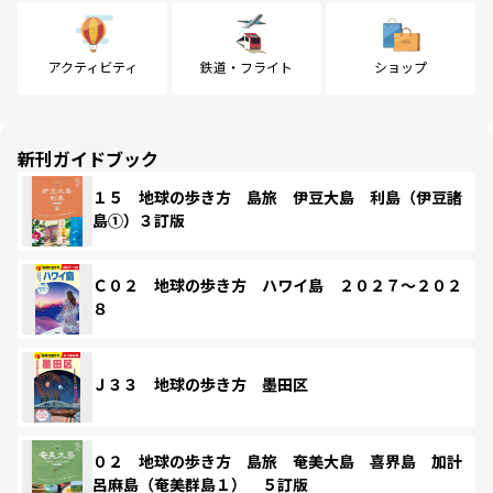
アクティビティ
鉄道・フライト
ショップ
新刊ガイドブック
１５ 地球の歩き方 島旅 伊豆大島 利島（伊豆諸
島①）３訂版
Ｃ０２ 地球の歩き方 ハワイ島 ２０２７～２０２
８
Ｊ３３ 地球の歩き方 墨田区
０２ 地球の歩き方 島旅 奄美大島 喜界島 加計
呂麻島（奄美群島１） ５訂版