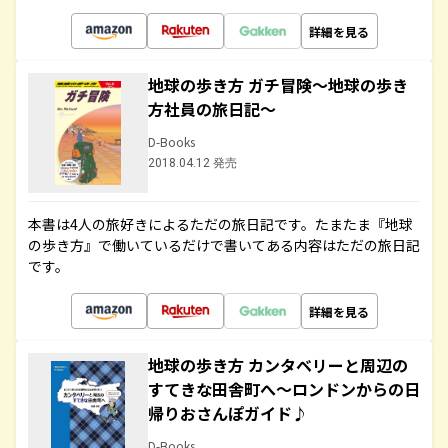
詳細を見る
地球の歩き方 ガチ冒険～地球の歩き
方社員の旅日記～
D-Books
2018.04.12 発売
本書は4人の旅好きによるただの旅日記です。たまたま『地球
の歩き方』で働いているだけで書いてある内容はただの旅日記
です。
詳細を見る
地球の歩き方 カンタベリーと周辺の
すてきな田舎町へ～ロンドンからの日
帰りおさんぽガイド♪
D-Books