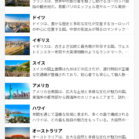
フランスは、世界中の旅行者を魅了し続けるヨーロッパ屈
アートに溢れた街角から、地方では古代ローマ遺跡や中世
指の観光地だ。首都パリのエッフェル塔やルーブル美術館
の城塞都市、穏やかなビーチリゾートまで多彩な表情を見
といった象徴的なスポットから、田舎町の古風な美しさま
せる。地方によって風土や気候が異なるスペインはその個
ドイツ
で、幅広い魅力が詰まっている。華麗な宮殿、歴史的な大
性で訪れる人を魅了する。 なお、新着のスペイン情報は
コ
聖堂、美しいビーチ、そして豊かな自然が、訪れる者を心
ドイツは、豊かな歴史と多彩な文化が交差するヨーロッパ
ンテンツ一覧
を参照してほしい。
から魅了する。また、フランスは美食の国としても知ら
の中心に位置する国。中世の街並みが残るロマンチック街
れ、フランス料理はユネスコ無形文化遺産にも登録されて
道から、未来を先取りするようなモダンな都市まで多様な
イギリス
いる。シャンパンの発祥地であるランス、プロヴァンスの
顔を持つこの国は、どこを歩いても飽きることがない。ベ
香り高いラベンダー畑など、多彩な楽しみ方が可能だ。さ
ルリンの文化的活気、バイエルン州のアルプスの絶景、そ
イギリスは、古きよき伝統と最先端が共存する国。ウェス
らに、パリ以外の地域にも魅力が溢れており、どの街角に
してライン川沿いのワイン畑といった風景は必見。ビール
トミンスター寺院や大英博物館のようなランドマーク、歴
も豊かな歴史と文化が息づいている。パリ以外の個性あふ
とソーセージを味わいながら地元の人と過ごす楽しい時間
史ある大学都市、美しい丘陵地帯や牧歌的な風景など、エ
れる地方に足を運ぶとそれぞれで全く異なる文化を体験で
スイス
は、お酒好きな人にはぜひ体験してほしい。 なお、新着の
リアごとに異なる魅力がある。また、優雅なアフタヌーン
きるだろう。 なお、新着のフランス情報は
コンテンツ一覧
ドイツ情報は
コンテンツ一覧
を参照してほしい。
ティー、ビール好きにはたまらない英国パブ、サッカー観
スイスの国土面積は九州ほどの広さだが、運行時刻が正確
を参照してほしい。
戦など、本場だからこそできる体験も豊富。イギリスを旅
な交通網が整備されており、初心者でも安心して個人旅行
して楽しみつくそう。 なお、新着のイギリス情報は
コンテ
を楽しめる。日本同様に時刻表どおりの旅が可能だ。中世
アメリカ
ンツ一覧
を参照してほしい。
の建物がそのまま残る町や、スイスならではのユニークな
博物館もあり、アルプス観光だけでなく町歩きも満喫する
アメリカ合衆国は、広大な土地と多様な文化が魅力の国。
ことができる。国民の所得が高いため物価も高いが、旅行
東海岸の都市部から西海岸のカリフォルニアまで、訪れる
者向けの交通パス提供のサービスもあり、うまく活用すれ
場所ごとに異なる風景と体験が待っている。ニューヨーク
ハワイ
ば市内交通費無料で観光を楽しむこともできる。 なお、新
のような巨大都市は、観光、ショッピング、エンターテイ
着のスイス情報は
コンテンツ一覧
を参照してほしい。
ンメントが詰まった刺激的なスポットだ。一方、アメリカ
年間を通じて温暖な気候に恵まれ、多くの島で構成される
西部には大自然が広がり、グランドキャニオンやイエロー
ハワイは、どの島も独自の魅力をもっている。大自然の神
ストーン国立公園といった絶景が堪能できる。さらに、南
秘を感じたいなら、火山が生み出した壮大な景観を誇るハ
オーストラリア
部のニューオーリンズでは、音楽と美食が融合した独特の
ワイ島は見逃せない。また、定番の観光地といえばオアフ
文化が魅力。旅行者はアメリカの各地域で異なる魅力を楽
島だが、静かな自然を求めるならマウイ島やカウアイ島が
オーストラリアは、壮大な自然と多様な文化が魅力の国。