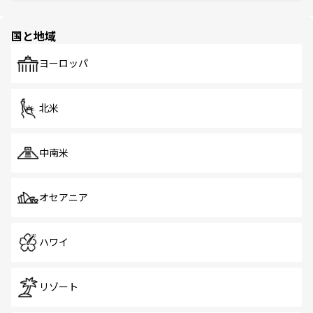
ほしい。
ほしい。
園や自然保護区など、自然が調和した近代的な景観と文化
の多様性あふれるカラフルな町は、どこを歩いても新しい
国と地域
発見がある。さらに、治安のよさや充実した公共交通機関
も、旅行者にとっては魅力的なポイント。グルメも豊富
で、ホーカーズは地元の風情を楽しめる外せないスポット
ヨーロッパ
だ。訪れる人を飽きさせないシンガポールで、多様な魅力
を体感しよう。 なお、新着のシンガポール情報は
コンテン
ツ一覧
を参照してほしい。
北米
中南米
オセアニア
ハワイ
リゾート