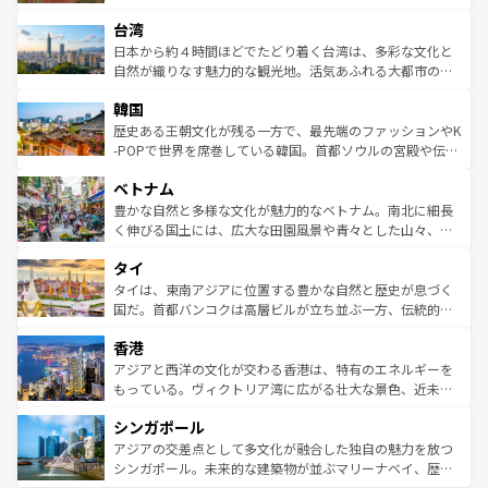
るだろう。車でのロードトリップや列車の旅も、アメリカ
文化や歴史が息づいている。「アロハスピリット」と呼ば
ストラリア東海岸北部に広がる大サンゴ礁地帯グレートバ
ならではの贅沢な旅のスタイルだ。 なお、新着のアメリカ
台湾
れるおもてなしの心で訪れる人々を迎えてくれるハワイの
リアリーフや大陸中央部にそびえるウルル（エアーズロッ
情報は
コンテンツ一覧
を参照してほしい。
人々、おいしいローカルフードやハワイアンミュージッ
ク）、タスマニアの美しい原生林やケアンズの熱帯雨林な
日本から約４時間ほどでたどり着く台湾は、多彩な文化と
ク、伝統的なフラダンスなど、すべてがハワイの魅力を彩
ど、見どころがたくさん。また、カフェやワイン、オージ
自然が織りなす魅力的な観光地。活気あふれる大都市の台
っている。訪れるたびに新しい発見と感動が待っているハ
ービーフなどの食文化も豊かで、美味しいものであふれて
北やノスタルジックな町並みが人気な九份（ジォウフェ
ワイを、存分に味わってほしい。 なお、新着のハワイ情報
韓国
いる。アクティビティも充実しており、サーフィンやダイ
ン）、静ひつな山岳地帯である台湾東部など、都市の喧騒
は
コンテンツ一覧
を参照してほしい。
ビング、ハイキングなど、アウトドア好きにはたまらな
と山間の静けさが共存しており、訪れる人に新しい発見と
歴史ある王朝文化が残る一方で、最先端のファッションやK
い。オーストラリアの多彩な魅力を存分に味わいつくそ
驚きをもたらしてくれる。また、奥深い台湾の食文化も魅
-POPで世界を席巻している韓国。首都ソウルの宮殿や伝統
う。 なお、新着のオーストラリア情報は
コンテンツ一覧
を
力で、夜市などの屋台グルメから高級料理、ヘルシーで美
家屋が並ぶエリアでは韓国の歴史と文化に浸ることがで
参照してほしい。
ベトナム
容にもいいと評判のスイーツなど、バラエティ豊かな料理
き、地方に足を延ばせば四季折々の自然美を楽しむことが
が味わえる。 なお、新着の台湾情報は
コンテンツ一覧
を参
できる。そして、キムチや焼肉、絶品のストリートフード
豊かな自然と多様な文化が魅力的なベトナム。南北に細長
照してほしい。
まで、さまざまな韓国料理が待っている。夜には、韓国な
く伸びる国土には、広大な田園風景や青々とした山々、世
らではのナイトライフも堪能できる。あたたかいホスピタ
界遺産に登録された壮大な自然景観が点在し、都市部では
タイ
リティに包まれながら、韓国の多彩な魅力を心ゆくまで味
急速な発展と共に伝統が息づく。ハノイの古い町並みやホ
わってみてほしい。 なお、新着の韓国情報は
コンテンツ一
ーチミン市のフランス統治時代の建物も、独特の雰囲気を
タイは、東南アジアに位置する豊かな自然と歴史が息づく
覧
を参照してほしい。
醸し出している。また、バラエティの豊かさとおいしさで
国だ。首都バンコクは高層ビルが立ち並ぶ一方、伝統的な
世界中の食通を魅了してやまないベトナム料理も魅力のひ
寺院や市場がいたるところに点在し、古きよき文化と現代
香港
とつ。フォーやバインミー、ベトナムコーヒーなどは、ぜ
の活気が交差している。北部ではチェンマイなどの山岳地
ひ現地で味わいたい。どの地域を訪れてもあたたかい人々
帯で自然と触れ合い、南部ではプーケットやクラビの美し
アジアと西洋の文化が交わる香港は、特有のエネルギーを
が旅行者を迎えてくれるので、きっと忘れられない旅にな
いビーチでリゾート気分を楽しむことができる。タイ料理
もっている。ヴィクトリア湾に広がる壮大な景色、近未来
るはずだ。 なお、新着のベトナム情報は
コンテンツ一覧
を
は世界的に有名で、屋台から高級レストランまで味覚を刺
的なアートスポット、そして歴史と現代が融合した町並
参照してほしい。
シンガポール
激する。気候は一年中温暖で、どの季節にも異なる楽しみ
み、どこを訪れても感動するはず。観光スポットが密集し
が待っている。親しみやすいタイの人々、仏教を中心とし
ており、効率よく見どころを回れるのも魅力。息をのむよ
アジアの交差点として多文化が融合した独自の魅力を放つ
た文化、そして多様な観光資源が、訪れる旅人を魅了し続
うな絶景から文化的な体験まで、香港を存分に楽しみ尽く
シンガポール。未来的な建築物が並ぶマリーナベイ、歴史
ける。 なお、新着のタイ情報は
コンテンツ一覧
を参照して
そう。 なお、新着の香港情報は
コンテンツ一覧
を参照して
と伝統を感じられるエスニックタウン、多数の緑豊かな公