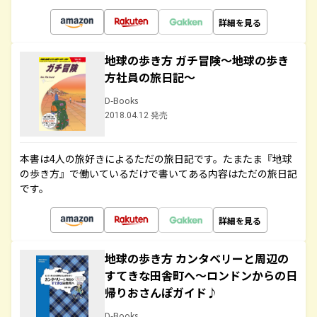
詳細を見る
地球の歩き方 ガチ冒険～地球の歩き
方社員の旅日記～
D-Books
2018.04.12 発売
本書は4人の旅好きによるただの旅日記です。たまたま『地球
の歩き方』で働いているだけで書いてある内容はただの旅日記
です。
詳細を見る
地球の歩き方 カンタベリーと周辺の
すてきな田舎町へ～ロンドンからの日
帰りおさんぽガイド♪
D-Books