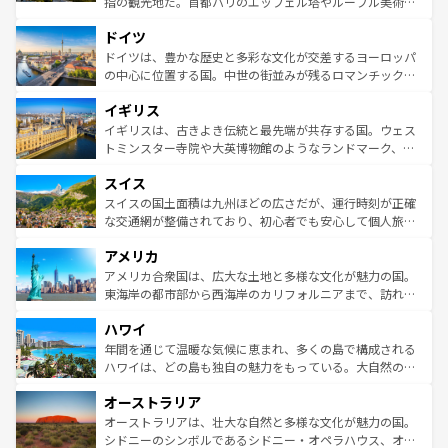
指の観光地だ。首都パリのエッフェル塔やルーブル美術館
の城塞都市、穏やかなビーチリゾートまで多彩な表情を見
といった象徴的なスポットから、田舎町の古風な美しさま
せる。地方によって風土や気候が異なるスペインはその個
ドイツ
で、幅広い魅力が詰まっている。華麗な宮殿、歴史的な大
性で訪れる人を魅了する。 なお、新着のスペイン情報は
コ
聖堂、美しいビーチ、そして豊かな自然が、訪れる者を心
ドイツは、豊かな歴史と多彩な文化が交差するヨーロッパ
ンテンツ一覧
を参照してほしい。
から魅了する。また、フランスは美食の国としても知ら
の中心に位置する国。中世の街並みが残るロマンチック街
れ、フランス料理はユネスコ無形文化遺産にも登録されて
道から、未来を先取りするようなモダンな都市まで多様な
イギリス
いる。シャンパンの発祥地であるランス、プロヴァンスの
顔を持つこの国は、どこを歩いても飽きることがない。ベ
香り高いラベンダー畑など、多彩な楽しみ方が可能だ。さ
ルリンの文化的活気、バイエルン州のアルプスの絶景、そ
イギリスは、古きよき伝統と最先端が共存する国。ウェス
らに、パリ以外の地域にも魅力が溢れており、どの街角に
してライン川沿いのワイン畑といった風景は必見。ビール
トミンスター寺院や大英博物館のようなランドマーク、歴
も豊かな歴史と文化が息づいている。パリ以外の個性あふ
とソーセージを味わいながら地元の人と過ごす楽しい時間
史ある大学都市、美しい丘陵地帯や牧歌的な風景など、エ
れる地方に足を運ぶとそれぞれで全く異なる文化を体験で
スイス
は、お酒好きな人にはぜひ体験してほしい。 なお、新着の
リアごとに異なる魅力がある。また、優雅なアフタヌーン
きるだろう。 なお、新着のフランス情報は
コンテンツ一覧
ドイツ情報は
コンテンツ一覧
を参照してほしい。
ティー、ビール好きにはたまらない英国パブ、サッカー観
スイスの国土面積は九州ほどの広さだが、運行時刻が正確
を参照してほしい。
戦など、本場だからこそできる体験も豊富。イギリスを旅
な交通網が整備されており、初心者でも安心して個人旅行
して楽しみつくそう。 なお、新着のイギリス情報は
コンテ
を楽しめる。日本同様に時刻表どおりの旅が可能だ。中世
アメリカ
ンツ一覧
を参照してほしい。
の建物がそのまま残る町や、スイスならではのユニークな
博物館もあり、アルプス観光だけでなく町歩きも満喫する
アメリカ合衆国は、広大な土地と多様な文化が魅力の国。
ことができる。国民の所得が高いため物価も高いが、旅行
東海岸の都市部から西海岸のカリフォルニアまで、訪れる
者向けの交通パス提供のサービスもあり、うまく活用すれ
場所ごとに異なる風景と体験が待っている。ニューヨーク
ハワイ
ば市内交通費無料で観光を楽しむこともできる。 なお、新
のような巨大都市は、観光、ショッピング、エンターテイ
着のスイス情報は
コンテンツ一覧
を参照してほしい。
ンメントが詰まった刺激的なスポットだ。一方、アメリカ
年間を通じて温暖な気候に恵まれ、多くの島で構成される
西部には大自然が広がり、グランドキャニオンやイエロー
ハワイは、どの島も独自の魅力をもっている。大自然の神
ストーン国立公園といった絶景が堪能できる。さらに、南
秘を感じたいなら、火山が生み出した壮大な景観を誇るハ
オーストラリア
部のニューオーリンズでは、音楽と美食が融合した独特の
ワイ島は見逃せない。また、定番の観光地といえばオアフ
文化が魅力。旅行者はアメリカの各地域で異なる魅力を楽
島だが、静かな自然を求めるならマウイ島やカウアイ島が
オーストラリアは、壮大な自然と多様な文化が魅力の国。
しみながら、その多様性と豊かな歴史を感じることができ
おすすめ。エメラルドグリーンに輝く海をはじめ、豊かな
シドニーのシンボルであるシドニー・オペラハウス、オー