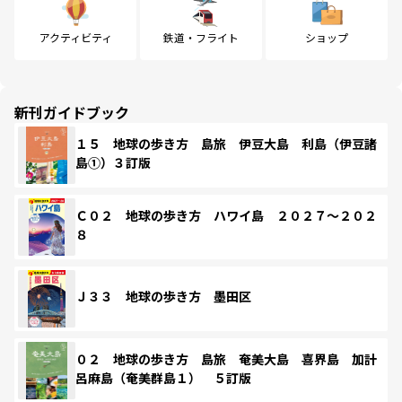
アクティビティ
鉄道・フライト
ショップ
新刊ガイドブック
１５ 地球の歩き方 島旅 伊豆大島 利島（伊豆諸
島①）３訂版
Ｃ０２ 地球の歩き方 ハワイ島 ２０２７～２０２
８
Ｊ３３ 地球の歩き方 墨田区
０２ 地球の歩き方 島旅 奄美大島 喜界島 加計
呂麻島（奄美群島１） ５訂版