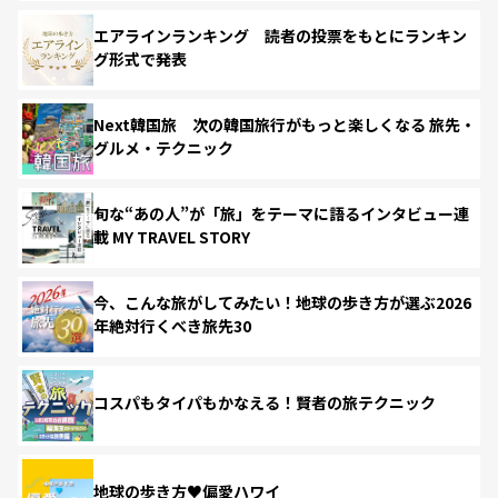
エアラインランキング 読者の投票をもとにランキン
グ形式で発表
Next韓国旅 次の韓国旅行がもっと楽しくなる 旅先・
グルメ・テクニック
旬な“あの人”が「旅」をテーマに語るインタビュー連
載 MY TRAVEL STORY
今、こんな旅がしてみたい！地球の歩き方が選ぶ2026
年絶対行くべき旅先30
コスパもタイパもかなえる！賢者の旅テクニック
地球の歩き方♥偏愛ハワイ