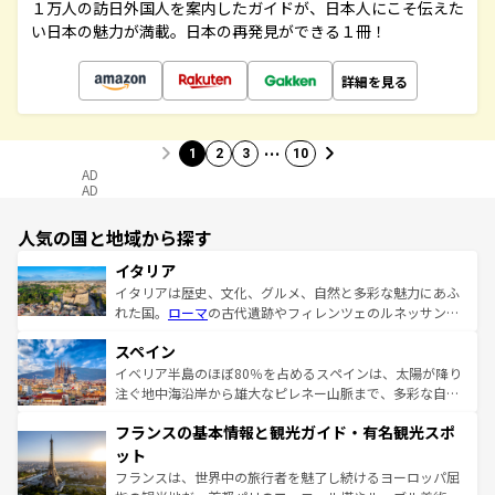
１万人の訪日外国人を案内したガイドが、日本人にこそ伝えた
い日本の魅力が満載。日本の再発見ができる１冊！
詳細を見る
…
1
2
3
10
AD
AD
人気の国と地域から探す
イタリア
イタリアは歴史、文化、グルメ、自然と多彩な魅力にあふ
れた国。
ローマ
の古代遺跡やフィレンツェのルネッサンス
美術、ヴェネツィアの運河など、歴史あるスポットはもち
スペイン
ろん、トスカーナの美しい田園風景やアマルフィ海岸の絶
景など、自然景観も見逃せない。観光の合間には、本場の
イベリア半島のほぼ80％を占めるスペインは、太陽が降り
ピザやパスタなど、絶品のイタリア料理を堪能することも
注ぐ地中海沿岸から雄大なピレネー山脈まで、多彩な自然
できる。朝目覚めてから夜眠るまで、すべての瞬間を楽し
と文化が詰まったヨーロッパ屈指の旅行先だ。多様な地域
フランスの基本情報と観光ガイド・有名観光スポ
ませてくれるイタリアで、忘れられない旅をしてみよう！
文化が根付くこの国では、情熱的なフラメンコ、熱気あふ
なお、新着のイタリア情報は
コンテンツ一覧
を参照してほ
れる闘牛、そして美味しいタパスが生活の一部となってい
ット
しい。
る。首都マドリードの洗練された雰囲気や、バルセロナの
フランスは、世界中の旅行者を魅了し続けるヨーロッパ屈
アートに溢れた街角から、地方では古代ローマ遺跡や中世