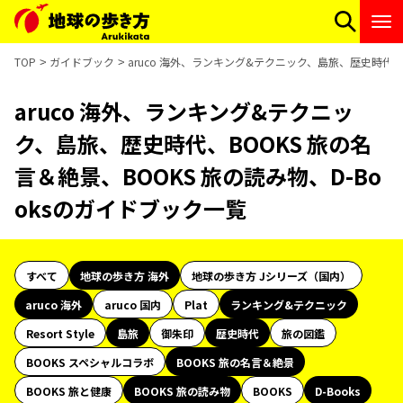
TOP
ガイドブック
aruco 海外、ランキング&テクニック、島旅、歴史時代、B
aruco 海外、ランキング&テクニッ
ク、島旅、歴史時代、BOOKS 旅の名
言＆絶景、BOOKS 旅の読み物、D-Bo
oksのガイドブック一覧
すべて
地球の歩き方 海外
地球の歩き方 Jシリーズ（国内）
aruco 海外
aruco 国内
Plat
ランキング&テクニック
Resort Style
島旅
御朱印
歴史時代
旅の図鑑
BOOKS スペシャルコラボ
BOOKS 旅の名言＆絶景
BOOKS 旅と健康
BOOKS 旅の読み物
BOOKS
D-Books