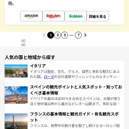
冊。
詳細を見る
…
1
2
3
7
AD
AD
人気の国と地域から探す
イタリア
イタリアは歴史、文化、グルメ、自然と多彩な魅力にあふ
れた国。
ローマ
の古代遺跡やフィレンツェのルネッサンス
美術、ヴェネツィアの運河など、歴史あるスポットはもち
スペインの観光ポイントと人気スポット・知ってお
ろん、トスカーナの美しい田園風景やアマルフィ海岸の絶
景など、自然景観も見逃せない。観光の合間には、本場の
くべき基本情報
ピザやパスタなど、絶品のイタリア料理を堪能することも
イベリア半島のほぼ80％を占めるスペインは、太陽が降り
できる。朝目覚めてから夜眠るまで、すべての瞬間を楽し
注ぐ地中海沿岸から雄大なピレネー山脈まで、多彩な自然
ませてくれるイタリアで、忘れられない旅をしてみよう！
と文化が詰まったヨーロッパ屈指の旅行先だ。多様な地域
なお、新着のイタリア情報は
コンテンツ一覧
を参照してほ
フランスの基本情報と観光ガイド・有名観光スポ
文化が根付くこの国では、情熱的なフラメンコ、熱気あふ
しい。
れる闘牛、そして美味しいタパスが生活の一部となってい
ット
る。首都マドリードの洗練された雰囲気や、バルセロナの
フランスは、世界中の旅行者を魅了し続けるヨーロッパ屈