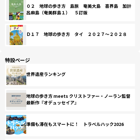
０２ 地球の歩き方 島旅 奄美大島 喜界島 加計
呂麻島（奄美群島１） ５訂版
Ｄ１７ 地球の歩き方 タイ ２０２７～２０２８
特設ページ
世界遺産ランキング
地球の歩き方 meets クリストファー・ノーラン監督
最新作『オデュッセイア』
準備も滞在もスマートに！ トラベルハック2026