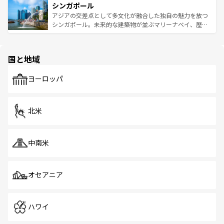
参照してほしい。
シンガポール
激する。気候は一年中温暖で、どの季節にも異なる楽しみ
み、どこを訪れても感動するはず。観光スポットが密集し
が待っている。親しみやすいタイの人々、仏教を中心とし
ており、効率よく見どころを回れるのも魅力。息をのむよ
アジアの交差点として多文化が融合した独自の魅力を放つ
た文化、そして多様な観光資源が、訪れる旅人を魅了し続
うな絶景から文化的な体験まで、香港を存分に楽しみ尽く
シンガポール。未来的な建築物が並ぶマリーナベイ、歴史
ける。 なお、新着のタイ情報は
コンテンツ一覧
を参照して
そう。 なお、新着の香港情報は
コンテンツ一覧
を参照して
と伝統を感じられるエスニックタウン、多数の緑豊かな公
ほしい。
ほしい。
園や自然保護区など、自然が調和した近代的な景観と文化
の多様性あふれるカラフルな町は、どこを歩いても新しい
国と地域
発見がある。さらに、治安のよさや充実した公共交通機関
も、旅行者にとっては魅力的なポイント。グルメも豊富
で、ホーカーズは地元の風情を楽しめる外せないスポット
ヨーロッパ
だ。訪れる人を飽きさせないシンガポールで、多様な魅力
を体感しよう。 なお、新着のシンガポール情報は
コンテン
ツ一覧
を参照してほしい。
北米
中南米
オセアニア
ハワイ