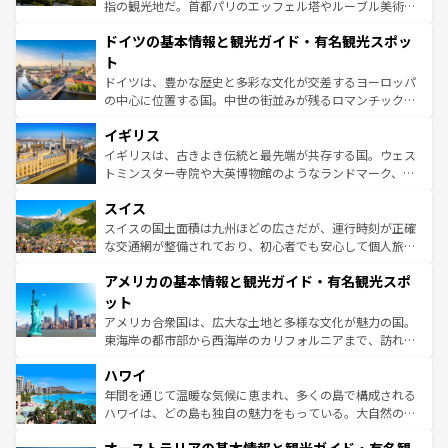
アートに溢れた街角から、地方では古代ローマ遺跡や中世
指の観光地だ。首都パリのエッフェル塔やルーブル美術館
の城塞都市、穏やかなビーチリゾートまで多彩な表情を見
といった象徴的なスポットから、田舎町の古風な美しさま
せる。地方によって風土や気候が異なるスペインはその個
ドイツの基本情報と観光ガイド・有名観光スポッ
で、幅広い魅力が詰まっている。華麗な宮殿、歴史的な大
性で訪れる人を魅了する。 なお、新着のスペイン情報は
コ
聖堂、美しいビーチ、そして豊かな自然が、訪れる者を心
ト
ンテンツ一覧
を参照してほしい。
から魅了する。また、フランスは美食の国としても知ら
ドイツは、豊かな歴史と多彩な文化が交差するヨーロッパ
れ、フランス料理はユネスコ無形文化遺産にも登録されて
の中心に位置する国。中世の街並みが残るロマンチック街
いる。シャンパンの発祥地であるランス、プロヴァンスの
道から、未来を先取りするようなモダンな都市まで多様な
香り高いラベンダー畑など、多彩な楽しみ方が可能だ。さ
イギリス
顔を持つこの国は、どこを歩いても飽きることがない。ベ
らに、パリ以外の地域にも魅力が溢れており、どの街角に
ルリンの文化的活気、バイエルン州のアルプスの絶景、そ
イギリスは、古きよき伝統と最先端が共存する国。ウェス
も豊かな歴史と文化が息づいている。パリ以外の個性あふ
してライン川沿いのワイン畑といった風景は必見。ビール
トミンスター寺院や大英博物館のようなランドマーク、歴
れる地方に足を運ぶとそれぞれで全く異なる文化を体験で
とソーセージを味わいながら地元の人と過ごす楽しい時間
史ある大学都市、美しい丘陵地帯や牧歌的な風景など、エ
きるだろう。 なお、新着のフランス情報は
コンテンツ一覧
スイス
は、お酒好きな人にはぜひ体験してほしい。 なお、新着の
リアごとに異なる魅力がある。また、優雅なアフタヌーン
を参照してほしい。
ドイツ情報は
コンテンツ一覧
を参照してほしい。
ティー、ビール好きにはたまらない英国パブ、サッカー観
スイスの国土面積は九州ほどの広さだが、運行時刻が正確
戦など、本場だからこそできる体験も豊富。イギリスを旅
な交通網が整備されており、初心者でも安心して個人旅行
して楽しみつくそう。 なお、新着のイギリス情報は
コンテ
を楽しめる。日本同様に時刻表どおりの旅が可能だ。中世
アメリカの基本情報と観光ガイド・有名観光スポ
ンツ一覧
を参照してほしい。
の建物がそのまま残る町や、スイスならではのユニークな
博物館もあり、アルプス観光だけでなく町歩きも満喫する
ット
ことができる。国民の所得が高いため物価も高いが、旅行
アメリカ合衆国は、広大な土地と多様な文化が魅力の国。
者向けの交通パス提供のサービスもあり、うまく活用すれ
東海岸の都市部から西海岸のカリフォルニアまで、訪れる
ば市内交通費無料で観光を楽しむこともできる。 なお、新
場所ごとに異なる風景と体験が待っている。ニューヨーク
着のスイス情報は
コンテンツ一覧
を参照してほしい。
ハワイ
のような巨大都市は、観光、ショッピング、エンターテイ
ンメントが詰まった刺激的なスポットだ。一方、アメリカ
年間を通じて温暖な気候に恵まれ、多くの島で構成される
西部には大自然が広がり、グランドキャニオンやイエロー
ハワイは、どの島も独自の魅力をもっている。大自然の神
ストーン国立公園といった絶景が堪能できる。さらに、南
秘を感じたいなら、火山が生み出した壮大な景観を誇るハ
部のニューオーリンズでは、音楽と美食が融合した独特の