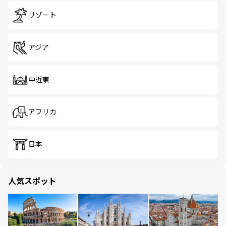
リゾート
アジア
中近東
アフリカ
日本
人気スポット