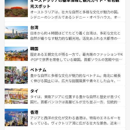
オーストラリアの基本情報と観光ガイド・有名観
ワイ島は見逃せない。また、定番の観光地といえばオアフ
文化が魅力。旅行者はアメリカの各地域で異なる魅力を楽
島だが、静かな自然を求めるならマウイ島やカウアイ島が
光スポット
しみながら、その多様性と豊かな歴史を感じることができ
おすすめ。エメラルドグリーンに輝く海をはじめ、豊かな
オーストラリアは、壮大な自然と多様な文化が魅力の国。
るだろう。車でのロードトリップや列車の旅も、アメリカ
文化や歴史が息づいている。「アロハスピリット」と呼ば
シドニーのシンボルであるシドニー・オペラハウス、オー
ならではの贅沢な旅のスタイルだ。 なお、新着のアメリカ
れるおもてなしの心で訪れる人々を迎えてくれるハワイの
ストラリア東海岸北部に広がる大サンゴ礁地帯グレートバ
情報は
コンテンツ一覧
を参照してほしい。
人々、おいしいローカルフードやハワイアンミュージッ
台湾
リアリーフや大陸中央部にそびえるウルル（エアーズロッ
ク、伝統的なフラダンスなど、すべてがハワイの魅力を彩
ク）、タスマニアの美しい原生林やケアンズの熱帯雨林な
日本から約４時間ほどでたどり着く台湾は、多彩な文化と
っている。訪れるたびに新しい発見と感動が待っているハ
ど、見どころがたくさん。また、カフェやワイン、オージ
自然が織りなす魅力的な観光地。活気あふれる大都市の台
ワイを、存分に味わってほしい。 なお、新着のハワイ情報
ービーフなどの食文化も豊かで、美味しいものであふれて
北やノスタルジックな町並みが人気な九份（ジォウフェ
は
コンテンツ一覧
を参照してほしい。
韓国
いる。アクティビティも充実しており、サーフィンやダイ
ン）、静ひつな山岳地帯である台湾東部など、都市の喧騒
ビング、ハイキングなど、アウトドア好きにはたまらな
と山間の静けさが共存しており、訪れる人に新しい発見と
歴史ある王朝文化が残る一方で、最先端のファッションやK
い。オーストラリアの多彩な魅力を存分に味わいつくそ
驚きをもたらしてくれる。また、奥深い台湾の食文化も魅
-POPで世界を席巻している韓国。首都ソウルの宮殿や伝統
う。 なお、新着のオーストラリア情報は
コンテンツ一覧
を
力で、夜市などの屋台グルメから高級料理、ヘルシーで美
家屋が並ぶエリアでは韓国の歴史と文化に浸ることがで
参照してほしい。
ベトナム
容にもいいと評判のスイーツなど、バラエティ豊かな料理
き、地方に足を延ばせば四季折々の自然美を楽しむことが
が味わえる。 なお、新着の台湾情報は
コンテンツ一覧
を参
できる。そして、キムチや焼肉、絶品のストリートフード
豊かな自然と多様な文化が魅力的なベトナム。南北に細長
照してほしい。
まで、さまざまな韓国料理が待っている。夜には、韓国な
く伸びる国土には、広大な田園風景や青々とした山々、世
らではのナイトライフも堪能できる。あたたかいホスピタ
界遺産に登録された壮大な自然景観が点在し、都市部では
タイ
リティに包まれながら、韓国の多彩な魅力を心ゆくまで味
急速な発展と共に伝統が息づく。ハノイの古い町並みやホ
わってみてほしい。 なお、新着の韓国情報は
コンテンツ一
ーチミン市のフランス統治時代の建物も、独特の雰囲気を
タイは、東南アジアに位置する豊かな自然と歴史が息づく
覧
を参照してほしい。
醸し出している。また、バラエティの豊かさとおいしさで
国だ。首都バンコクは高層ビルが立ち並ぶ一方、伝統的な
世界中の食通を魅了してやまないベトナム料理も魅力のひ
寺院や市場がいたるところに点在し、古きよき文化と現代
香港
とつ。フォーやバインミー、ベトナムコーヒーなどは、ぜ
の活気が交差している。北部ではチェンマイなどの山岳地
ひ現地で味わいたい。どの地域を訪れてもあたたかい人々
帯で自然と触れ合い、南部ではプーケットやクラビの美し
アジアと西洋の文化が交わる香港は、特有のエネルギーを
が旅行者を迎えてくれるので、きっと忘れられない旅にな
いビーチでリゾート気分を楽しむことができる。タイ料理
もっている。ヴィクトリア湾に広がる壮大な景色、近未来
るはずだ。 なお、新着のベトナム情報は
コンテンツ一覧
を
は世界的に有名で、屋台から高級レストランまで味覚を刺
的なアートスポット、そして歴史と現代が融合した町並