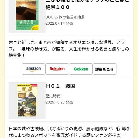
絶景１００
BOOKS 旅の名言＆絶景
2022.07.14 発売
古きと新しき、東と西が調和するオリエンタルな世界、アラ
ブ。「地球の歩き方」が贈る、人生を輝かせる名言と癒やしの
絶景集！
詳細を見る
Ｈ０１ 戦国
歴史時代
2025.10.23 発売
日本の城や古戦場、武将ゆかりの史跡、展示施設など、戦国時
代にまつわるスポットを徹底ガイドする歴史ファン必携の一