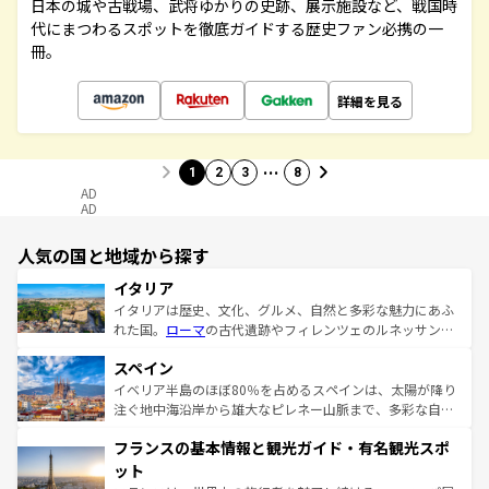
日本の城や古戦場、武将ゆかりの史跡、展示施設など、戦国時
代にまつわるスポットを徹底ガイドする歴史ファン必携の一
冊。
詳細を見る
…
1
2
3
8
AD
AD
人気の国と地域から探す
イタリア
イタリアは歴史、文化、グルメ、自然と多彩な魅力にあふ
れた国。
ローマ
の古代遺跡やフィレンツェのルネッサンス
美術、ヴェネツィアの運河など、歴史あるスポットはもち
スペイン
ろん、トスカーナの美しい田園風景やアマルフィ海岸の絶
景など、自然景観も見逃せない。観光の合間には、本場の
イベリア半島のほぼ80％を占めるスペインは、太陽が降り
ピザやパスタなど、絶品のイタリア料理を堪能することも
注ぐ地中海沿岸から雄大なピレネー山脈まで、多彩な自然
できる。朝目覚めてから夜眠るまで、すべての瞬間を楽し
と文化が詰まったヨーロッパ屈指の旅行先だ。多様な地域
フランスの基本情報と観光ガイド・有名観光スポ
ませてくれるイタリアで、忘れられない旅をしてみよう！
文化が根付くこの国では、情熱的なフラメンコ、熱気あふ
なお、新着のイタリア情報は
コンテンツ一覧
を参照してほ
れる闘牛、そして美味しいタパスが生活の一部となってい
ット
しい。
る。首都マドリードの洗練された雰囲気や、バルセロナの