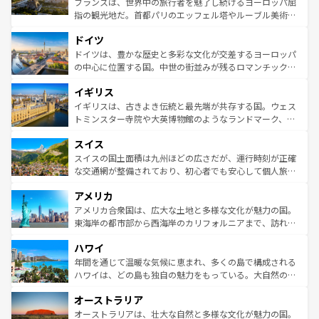
フランスは、世界中の旅行者を魅了し続けるヨーロッパ屈
アートに溢れた街角から、地方では古代ローマ遺跡や中世
指の観光地だ。首都パリのエッフェル塔やルーブル美術館
の城塞都市、穏やかなビーチリゾートまで多彩な表情を見
といった象徴的なスポットから、田舎町の古風な美しさま
せる。地方によって風土や気候が異なるスペインはその個
ドイツ
で、幅広い魅力が詰まっている。華麗な宮殿、歴史的な大
性で訪れる人を魅了する。 なお、新着のスペイン情報は
コ
聖堂、美しいビーチ、そして豊かな自然が、訪れる者を心
ドイツは、豊かな歴史と多彩な文化が交差するヨーロッパ
ンテンツ一覧
を参照してほしい。
から魅了する。また、フランスは美食の国としても知ら
の中心に位置する国。中世の街並みが残るロマンチック街
れ、フランス料理はユネスコ無形文化遺産にも登録されて
道から、未来を先取りするようなモダンな都市まで多様な
イギリス
いる。シャンパンの発祥地であるランス、プロヴァンスの
顔を持つこの国は、どこを歩いても飽きることがない。ベ
香り高いラベンダー畑など、多彩な楽しみ方が可能だ。さ
ルリンの文化的活気、バイエルン州のアルプスの絶景、そ
イギリスは、古きよき伝統と最先端が共存する国。ウェス
らに、パリ以外の地域にも魅力が溢れており、どの街角に
してライン川沿いのワイン畑といった風景は必見。ビール
トミンスター寺院や大英博物館のようなランドマーク、歴
も豊かな歴史と文化が息づいている。パリ以外の個性あふ
とソーセージを味わいながら地元の人と過ごす楽しい時間
史ある大学都市、美しい丘陵地帯や牧歌的な風景など、エ
れる地方に足を運ぶとそれぞれで全く異なる文化を体験で
スイス
は、お酒好きな人にはぜひ体験してほしい。 なお、新着の
リアごとに異なる魅力がある。また、優雅なアフタヌーン
きるだろう。 なお、新着のフランス情報は
コンテンツ一覧
ドイツ情報は
コンテンツ一覧
を参照してほしい。
ティー、ビール好きにはたまらない英国パブ、サッカー観
スイスの国土面積は九州ほどの広さだが、運行時刻が正確
を参照してほしい。
戦など、本場だからこそできる体験も豊富。イギリスを旅
な交通網が整備されており、初心者でも安心して個人旅行
して楽しみつくそう。 なお、新着のイギリス情報は
コンテ
を楽しめる。日本同様に時刻表どおりの旅が可能だ。中世
アメリカ
ンツ一覧
を参照してほしい。
の建物がそのまま残る町や、スイスならではのユニークな
博物館もあり、アルプス観光だけでなく町歩きも満喫する
アメリカ合衆国は、広大な土地と多様な文化が魅力の国。
ことができる。国民の所得が高いため物価も高いが、旅行
東海岸の都市部から西海岸のカリフォルニアまで、訪れる
者向けの交通パス提供のサービスもあり、うまく活用すれ
場所ごとに異なる風景と体験が待っている。ニューヨーク
ハワイ
ば市内交通費無料で観光を楽しむこともできる。 なお、新
のような巨大都市は、観光、ショッピング、エンターテイ
着のスイス情報は
コンテンツ一覧
を参照してほしい。
ンメントが詰まった刺激的なスポットだ。一方、アメリカ
年間を通じて温暖な気候に恵まれ、多くの島で構成される
西部には大自然が広がり、グランドキャニオンやイエロー
ハワイは、どの島も独自の魅力をもっている。大自然の神
ストーン国立公園といった絶景が堪能できる。さらに、南
秘を感じたいなら、火山が生み出した壮大な景観を誇るハ
オーストラリア
部のニューオーリンズでは、音楽と美食が融合した独特の
ワイ島は見逃せない。また、定番の観光地といえばオアフ
文化が魅力。旅行者はアメリカの各地域で異なる魅力を楽
島だが、静かな自然を求めるならマウイ島やカウアイ島が
オーストラリアは、壮大な自然と多様な文化が魅力の国。