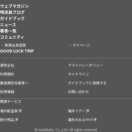
ウェブマガジン
特派員ブログ
ガイドブック
ニュース
著者一覧
コミュニティ
新規会員登録
マイページ
GOOD LUCK TRIP
運営会社
プライバシーポリシー
利用規約
ガイドライン
書店御担当者様へ
ガイドブックに投稿する
採用情報
お問い合わせ
関連サービス
海外航空券
海外ツアー
旅行用品
海外のおみやげ
© Arukikata. Co.,Ltd. All rights reserved.