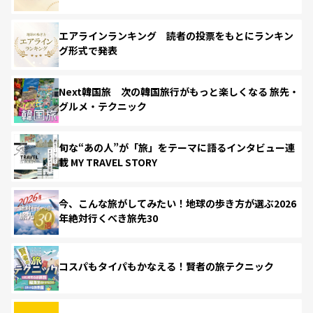
エアラインランキング 読者の投票をもとにランキン
グ形式で発表
Next韓国旅 次の韓国旅行がもっと楽しくなる 旅先・
グルメ・テクニック
旬な“あの人”が「旅」をテーマに語るインタビュー連
載 MY TRAVEL STORY
今、こんな旅がしてみたい！地球の歩き方が選ぶ2026
年絶対行くべき旅先30
コスパもタイパもかなえる！賢者の旅テクニック