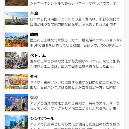
しみながら、その多様性と豊かな歴史を感じることができ
おすすめ。エメラルドグリーンに輝く海をはじめ、豊かな
シドニーのシンボルであるシドニー・オペラハウス、オー
るだろう。車でのロードトリップや列車の旅も、アメリカ
文化や歴史が息づいている。「アロハスピリット」と呼ば
ストラリア東海岸北部に広がる大サンゴ礁地帯グレートバ
ならではの贅沢な旅のスタイルだ。 なお、新着のアメリカ
台湾
れるおもてなしの心で訪れる人々を迎えてくれるハワイの
リアリーフや大陸中央部にそびえるウルル（エアーズロッ
情報は
コンテンツ一覧
を参照してほしい。
人々、おいしいローカルフードやハワイアンミュージッ
ク）、タスマニアの美しい原生林やケアンズの熱帯雨林な
日本から約４時間ほどでたどり着く台湾は、多彩な文化と
ク、伝統的なフラダンスなど、すべてがハワイの魅力を彩
ど、見どころがたくさん。また、カフェやワイン、オージ
自然が織りなす魅力的な観光地。活気あふれる大都市の台
っている。訪れるたびに新しい発見と感動が待っているハ
ービーフなどの食文化も豊かで、美味しいものであふれて
北やノスタルジックな町並みが人気な九份（ジォウフェ
ワイを、存分に味わってほしい。 なお、新着のハワイ情報
韓国
いる。アクティビティも充実しており、サーフィンやダイ
ン）、静ひつな山岳地帯である台湾東部など、都市の喧騒
は
コンテンツ一覧
を参照してほしい。
ビング、ハイキングなど、アウトドア好きにはたまらな
と山間の静けさが共存しており、訪れる人に新しい発見と
歴史ある王朝文化が残る一方で、最先端のファッションやK
い。オーストラリアの多彩な魅力を存分に味わいつくそ
驚きをもたらしてくれる。また、奥深い台湾の食文化も魅
-POPで世界を席巻している韓国。首都ソウルの宮殿や伝統
う。 なお、新着のオーストラリア情報は
コンテンツ一覧
を
力で、夜市などの屋台グルメから高級料理、ヘルシーで美
家屋が並ぶエリアでは韓国の歴史と文化に浸ることがで
参照してほしい。
ベトナム
容にもいいと評判のスイーツなど、バラエティ豊かな料理
き、地方に足を延ばせば四季折々の自然美を楽しむことが
が味わえる。 なお、新着の台湾情報は
コンテンツ一覧
を参
できる。そして、キムチや焼肉、絶品のストリートフード
豊かな自然と多様な文化が魅力的なベトナム。南北に細長
照してほしい。
まで、さまざまな韓国料理が待っている。夜には、韓国な
く伸びる国土には、広大な田園風景や青々とした山々、世
らではのナイトライフも堪能できる。あたたかいホスピタ
界遺産に登録された壮大な自然景観が点在し、都市部では
タイ
リティに包まれながら、韓国の多彩な魅力を心ゆくまで味
急速な発展と共に伝統が息づく。ハノイの古い町並みやホ
わってみてほしい。 なお、新着の韓国情報は
コンテンツ一
ーチミン市のフランス統治時代の建物も、独特の雰囲気を
タイは、東南アジアに位置する豊かな自然と歴史が息づく
覧
を参照してほしい。
醸し出している。また、バラエティの豊かさとおいしさで
国だ。首都バンコクは高層ビルが立ち並ぶ一方、伝統的な
世界中の食通を魅了してやまないベトナム料理も魅力のひ
寺院や市場がいたるところに点在し、古きよき文化と現代
香港
とつ。フォーやバインミー、ベトナムコーヒーなどは、ぜ
の活気が交差している。北部ではチェンマイなどの山岳地
ひ現地で味わいたい。どの地域を訪れてもあたたかい人々
帯で自然と触れ合い、南部ではプーケットやクラビの美し
アジアと西洋の文化が交わる香港は、特有のエネルギーを
が旅行者を迎えてくれるので、きっと忘れられない旅にな
いビーチでリゾート気分を楽しむことができる。タイ料理
もっている。ヴィクトリア湾に広がる壮大な景色、近未来
るはずだ。 なお、新着のベトナム情報は
コンテンツ一覧
を
は世界的に有名で、屋台から高級レストランまで味覚を刺
的なアートスポット、そして歴史と現代が融合した町並
参照してほしい。
シンガポール
激する。気候は一年中温暖で、どの季節にも異なる楽しみ
み、どこを訪れても感動するはず。観光スポットが密集し
が待っている。親しみやすいタイの人々、仏教を中心とし
ており、効率よく見どころを回れるのも魅力。息をのむよ
アジアの交差点として多文化が融合した独自の魅力を放つ
た文化、そして多様な観光資源が、訪れる旅人を魅了し続
うな絶景から文化的な体験まで、香港を存分に楽しみ尽く