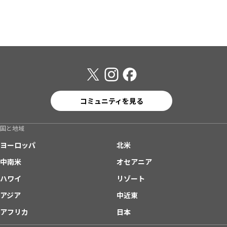
コミュニティを見る
国と地域
ヨーロッパ
北米
中南米
オセアニア
ハワイ
リゾート
アジア
中近東
アフリカ
日本