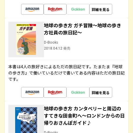
詳細を見る
地球の歩き方 ガチ冒険～地球の歩き
方社員の旅日記～
D-Books
2018.04.12 発売
本書は4人の旅好きによるただの旅日記です。たまたま『地球
の歩き方』で働いているだけで書いてある内容はただの旅日記
です。
詳細を見る
地球の歩き方 カンタベリーと周辺の
すてきな田舎町へ～ロンドンからの日
帰りおさんぽガイド♪
D-Books