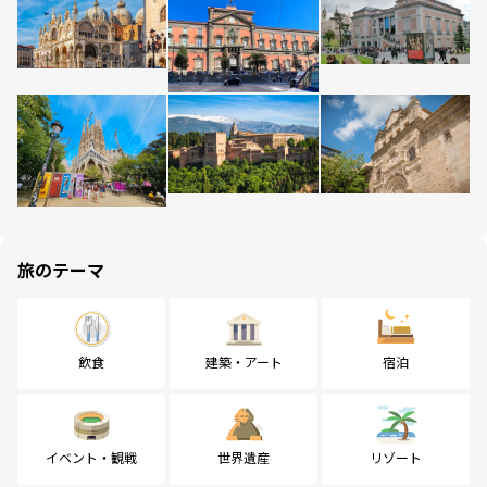
旅のテーマ
飲食
建築・アート
宿泊
イベント・観戦
世界遺産
リゾート