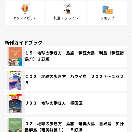
アクティビティ
鉄道・フライト
ショップ
新刊ガイドブック
１５ 地球の歩き方 島旅 伊豆大島 利島（伊豆諸
島①）３訂版
Ｃ０２ 地球の歩き方 ハワイ島 ２０２７～２０２
８
Ｊ３３ 地球の歩き方 墨田区
０２ 地球の歩き方 島旅 奄美大島 喜界島 加計
呂麻島（奄美群島１） ５訂版