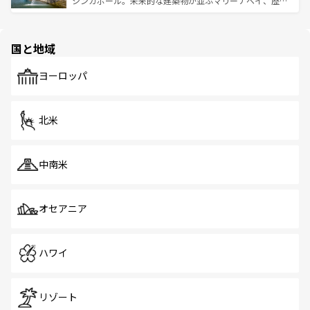
シンガポール。未来的な建築物が並ぶマリーナベイ、歴史
ける。 なお、新着のタイ情報は
コンテンツ一覧
を参照して
そう。 なお、新着の香港情報は
コンテンツ一覧
を参照して
と伝統を感じられるエスニックタウン、多数の緑豊かな公
ほしい。
ほしい。
園や自然保護区など、自然が調和した近代的な景観と文化
の多様性あふれるカラフルな町は、どこを歩いても新しい
国と地域
発見がある。さらに、治安のよさや充実した公共交通機関
も、旅行者にとっては魅力的なポイント。グルメも豊富
で、ホーカーズは地元の風情を楽しめる外せないスポット
ヨーロッパ
だ。訪れる人を飽きさせないシンガポールで、多様な魅力
を体感しよう。 なお、新着のシンガポール情報は
コンテン
ツ一覧
を参照してほしい。
北米
中南米
オセアニア
ハワイ
リゾート