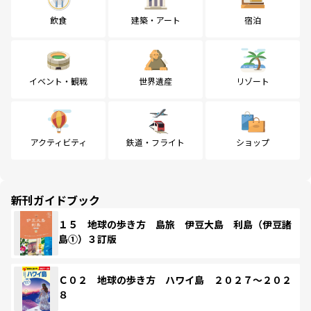
飲食
建築・アート
宿泊
イベント・観戦
世界遺産
リゾート
アクティビティ
鉄道・フライト
ショップ
新刊ガイドブック
１５ 地球の歩き方 島旅 伊豆大島 利島（伊豆諸
島①）３訂版
Ｃ０２ 地球の歩き方 ハワイ島 ２０２７～２０２
８