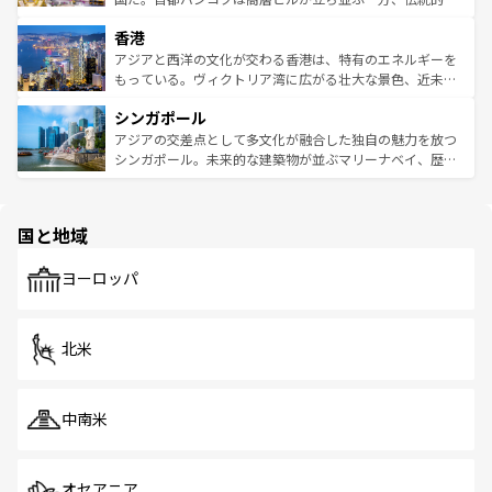
世界中の食通を魅了してやまないベトナム料理も魅力のひ
寺院や市場がいたるところに点在し、古きよき文化と現代
香港
とつ。フォーやバインミー、ベトナムコーヒーなどは、ぜ
の活気が交差している。北部ではチェンマイなどの山岳地
ひ現地で味わいたい。どの地域を訪れてもあたたかい人々
帯で自然と触れ合い、南部ではプーケットやクラビの美し
アジアと西洋の文化が交わる香港は、特有のエネルギーを
が旅行者を迎えてくれるので、きっと忘れられない旅にな
いビーチでリゾート気分を楽しむことができる。タイ料理
もっている。ヴィクトリア湾に広がる壮大な景色、近未来
るはずだ。 なお、新着のベトナム情報は
コンテンツ一覧
を
は世界的に有名で、屋台から高級レストランまで味覚を刺
的なアートスポット、そして歴史と現代が融合した町並
参照してほしい。
シンガポール
激する。気候は一年中温暖で、どの季節にも異なる楽しみ
み、どこを訪れても感動するはず。観光スポットが密集し
が待っている。親しみやすいタイの人々、仏教を中心とし
ており、効率よく見どころを回れるのも魅力。息をのむよ
アジアの交差点として多文化が融合した独自の魅力を放つ
た文化、そして多様な観光資源が、訪れる旅人を魅了し続
うな絶景から文化的な体験まで、香港を存分に楽しみ尽く
シンガポール。未来的な建築物が並ぶマリーナベイ、歴史
ける。 なお、新着のタイ情報は
コンテンツ一覧
を参照して
そう。 なお、新着の香港情報は
コンテンツ一覧
を参照して
と伝統を感じられるエスニックタウン、多数の緑豊かな公
ほしい。
ほしい。
園や自然保護区など、自然が調和した近代的な景観と文化
の多様性あふれるカラフルな町は、どこを歩いても新しい
国と地域
発見がある。さらに、治安のよさや充実した公共交通機関
も、旅行者にとっては魅力的なポイント。グルメも豊富
で、ホーカーズは地元の風情を楽しめる外せないスポット
ヨーロッパ
だ。訪れる人を飽きさせないシンガポールで、多様な魅力
を体感しよう。 なお、新着のシンガポール情報は
コンテン
ツ一覧
を参照してほしい。
北米
中南米
オセアニア