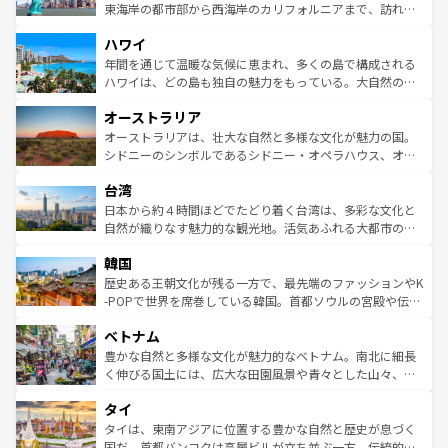
ことができる。国民の所得が高いため物価も高いが、旅行
東海岸の都市部から西海岸のカリフォルニアまで、訪れる
者向けの交通パス提供のサービスもあり、うまく活用すれ
場所ごとに異なる風景と体験が待っている。ニューヨーク
ハワイ
ば市内交通費無料で観光を楽しむこともできる。 なお、新
のような巨大都市は、観光、ショッピング、エンターテイ
着のスイス情報は
コンテンツ一覧
を参照してほしい。
ンメントが詰まった刺激的なスポットだ。一方、アメリカ
年間を通じて温暖な気候に恵まれ、多くの島で構成される
西部には大自然が広がり、グランドキャニオンやイエロー
ハワイは、どの島も独自の魅力をもっている。大自然の神
ストーン国立公園といった絶景が堪能できる。さらに、南
秘を感じたいなら、火山が生み出した壮大な景観を誇るハ
オーストラリア
部のニューオーリンズでは、音楽と美食が融合した独特の
ワイ島は見逃せない。また、定番の観光地といえばオアフ
文化が魅力。旅行者はアメリカの各地域で異なる魅力を楽
島だが、静かな自然を求めるならマウイ島やカウアイ島が
オーストラリアは、壮大な自然と多様な文化が魅力の国。
しみながら、その多様性と豊かな歴史を感じることができ
おすすめ。エメラルドグリーンに輝く海をはじめ、豊かな
シドニーのシンボルであるシドニー・オペラハウス、オー
るだろう。車でのロードトリップや列車の旅も、アメリカ
文化や歴史が息づいている。「アロハスピリット」と呼ば
ストラリア東海岸北部に広がる大サンゴ礁地帯グレートバ
ならではの贅沢な旅のスタイルだ。 なお、新着のアメリカ
台湾
れるおもてなしの心で訪れる人々を迎えてくれるハワイの
リアリーフや大陸中央部にそびえるウルル（エアーズロッ
情報は
コンテンツ一覧
を参照してほしい。
人々、おいしいローカルフードやハワイアンミュージッ
ク）、タスマニアの美しい原生林やケアンズの熱帯雨林な
日本から約４時間ほどでたどり着く台湾は、多彩な文化と
ク、伝統的なフラダンスなど、すべてがハワイの魅力を彩
ど、見どころがたくさん。また、カフェやワイン、オージ
自然が織りなす魅力的な観光地。活気あふれる大都市の台
っている。訪れるたびに新しい発見と感動が待っているハ
ービーフなどの食文化も豊かで、美味しいものであふれて
北やノスタルジックな町並みが人気な九份（ジォウフェ
ワイを、存分に味わってほしい。 なお、新着のハワイ情報
韓国
いる。アクティビティも充実しており、サーフィンやダイ
ン）、静ひつな山岳地帯である台湾東部など、都市の喧騒
は
コンテンツ一覧
を参照してほしい。
ビング、ハイキングなど、アウトドア好きにはたまらな
と山間の静けさが共存しており、訪れる人に新しい発見と
歴史ある王朝文化が残る一方で、最先端のファッションやK
い。オーストラリアの多彩な魅力を存分に味わいつくそ
驚きをもたらしてくれる。また、奥深い台湾の食文化も魅
-POPで世界を席巻している韓国。首都ソウルの宮殿や伝統
う。 なお、新着のオーストラリア情報は
コンテンツ一覧
を
力で、夜市などの屋台グルメから高級料理、ヘルシーで美
家屋が並ぶエリアでは韓国の歴史と文化に浸ることがで
参照してほしい。
ベトナム
容にもいいと評判のスイーツなど、バラエティ豊かな料理
き、地方に足を延ばせば四季折々の自然美を楽しむことが
が味わえる。 なお、新着の台湾情報は
コンテンツ一覧
を参
できる。そして、キムチや焼肉、絶品のストリートフード
豊かな自然と多様な文化が魅力的なベトナム。南北に細長
照してほしい。
まで、さまざまな韓国料理が待っている。夜には、韓国な
く伸びる国土には、広大な田園風景や青々とした山々、世
らではのナイトライフも堪能できる。あたたかいホスピタ
界遺産に登録された壮大な自然景観が点在し、都市部では
タイ
リティに包まれながら、韓国の多彩な魅力を心ゆくまで味
急速な発展と共に伝統が息づく。ハノイの古い町並みやホ
わってみてほしい。 なお、新着の韓国情報は
コンテンツ一
ーチミン市のフランス統治時代の建物も、独特の雰囲気を
タイは、東南アジアに位置する豊かな自然と歴史が息づく
覧
を参照してほしい。
醸し出している。また、バラエティの豊かさとおいしさで
国だ。首都バンコクは高層ビルが立ち並ぶ一方、伝統的な