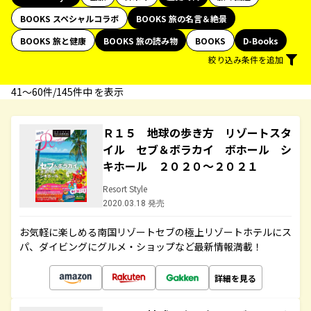
BOOKS スペシャルコラボ
BOOKS 旅の名言＆絶景
BOOKS 旅と健康
BOOKS 旅の読み物
BOOKS
D-Books
絞り込み条件を追加
41〜60件/145件中 を表示
Ｒ１５ 地球の歩き方 リゾートスタ
イル セブ＆ボラカイ ボホール シ
キホール ２０２０～２０２１
Resort Style
2020.03.18 発売
お気軽に楽しめる南国リゾートセブの極上リゾートホテルにス
パ、ダイビングにグルメ・ショップなど最新情報満載！
詳細を見る