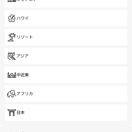
ハワイ
リゾート
アジア
中近東
アフリカ
日本