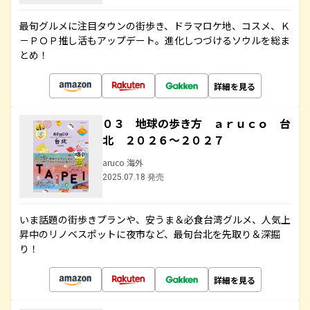
最旬グルメに注目タウンの街歩き、ドラマロケ地、コスメ、Ｋ
－ＰＯＰ推し活もアップデート。進化しつづけるソウルを総ま
とめ！
詳細を見る
０３ 地球の歩き方 ａｒｕｃｏ 台
北 ２０２６～２０２７
aruco 海外
2025.07.18 発売
いま話題の街歩きプランや、安うま＆必食台湾グルメ、人気上
昇中のリノベスポットに夜市など、最旬台北を先取り＆深掘
り！
詳細を見る