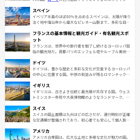
美術、ヴェネツィアの運河など、歴史あるスポットはもち
スペイン
ろん、トスカーナの美しい田園風景やアマルフィ海岸の絶
景など、自然景観も見逃せない。観光の合間には、本場の
イベリア半島のほぼ80％を占めるスペインは、太陽が降り
ピザやパスタなど、絶品のイタリア料理を堪能することも
注ぐ地中海沿岸から雄大なピレネー山脈まで、多彩な自然
できる。朝目覚めてから夜眠るまで、すべての瞬間を楽し
と文化が詰まったヨーロッパ屈指の旅行先だ。多様な地域
フランスの基本情報と観光ガイド・有名観光スポ
ませてくれるイタリアで、忘れられない旅をしてみよう！
文化が根付くこの国では、情熱的なフラメンコ、熱気あふ
なお、新着のイタリア情報は
コンテンツ一覧
を参照してほ
れる闘牛、そして美味しいタパスが生活の一部となってい
ット
しい。
る。首都マドリードの洗練された雰囲気や、バルセロナの
フランスは、世界中の旅行者を魅了し続けるヨーロッパ屈
アートに溢れた街角から、地方では古代ローマ遺跡や中世
指の観光地だ。首都パリのエッフェル塔やルーブル美術館
の城塞都市、穏やかなビーチリゾートまで多彩な表情を見
といった象徴的なスポットから、田舎町の古風な美しさま
せる。地方によって風土や気候が異なるスペインはその個
ドイツ
で、幅広い魅力が詰まっている。華麗な宮殿、歴史的な大
性で訪れる人を魅了する。 なお、新着のスペイン情報は
コ
聖堂、美しいビーチ、そして豊かな自然が、訪れる者を心
ドイツは、豊かな歴史と多彩な文化が交差するヨーロッパ
ンテンツ一覧
を参照してほしい。
から魅了する。また、フランスは美食の国としても知ら
の中心に位置する国。中世の街並みが残るロマンチック街
れ、フランス料理はユネスコ無形文化遺産にも登録されて
道から、未来を先取りするようなモダンな都市まで多様な
イギリス
いる。シャンパンの発祥地であるランス、プロヴァンスの
顔を持つこの国は、どこを歩いても飽きることがない。ベ
香り高いラベンダー畑など、多彩な楽しみ方が可能だ。さ
ルリンの文化的活気、バイエルン州のアルプスの絶景、そ
イギリスは、古きよき伝統と最先端が共存する国。ウェス
らに、パリ以外の地域にも魅力が溢れており、どの街角に
してライン川沿いのワイン畑といった風景は必見。ビール
トミンスター寺院や大英博物館のようなランドマーク、歴
も豊かな歴史と文化が息づいている。パリ以外の個性あふ
とソーセージを味わいながら地元の人と過ごす楽しい時間
史ある大学都市、美しい丘陵地帯や牧歌的な風景など、エ
れる地方に足を運ぶとそれぞれで全く異なる文化を体験で
スイス
は、お酒好きな人にはぜひ体験してほしい。 なお、新着の
リアごとに異なる魅力がある。また、優雅なアフタヌーン
きるだろう。 なお、新着のフランス情報は
コンテンツ一覧
ドイツ情報は
コンテンツ一覧
を参照してほしい。
ティー、ビール好きにはたまらない英国パブ、サッカー観
スイスの国土面積は九州ほどの広さだが、運行時刻が正確
を参照してほしい。
戦など、本場だからこそできる体験も豊富。イギリスを旅
な交通網が整備されており、初心者でも安心して個人旅行
して楽しみつくそう。 なお、新着のイギリス情報は
コンテ
を楽しめる。日本同様に時刻表どおりの旅が可能だ。中世
アメリカ
ンツ一覧
を参照してほしい。
の建物がそのまま残る町や、スイスならではのユニークな
博物館もあり、アルプス観光だけでなく町歩きも満喫する
アメリカ合衆国は、広大な土地と多様な文化が魅力の国。