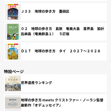
Ｊ３３ 地球の歩き方 墨田区
０２ 地球の歩き方 島旅 奄美大島 喜界島 加計
呂麻島（奄美群島１） ５訂版
Ｄ１７ 地球の歩き方 タイ ２０２７～２０２８
特設ページ
世界遺産ランキング
地球の歩き方 meets クリストファー・ノーラン監督
最新作『オデュッセイア』