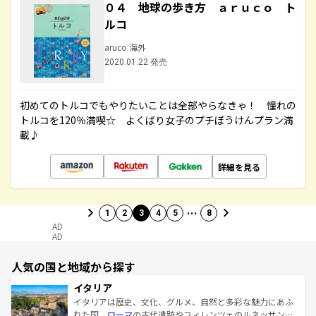
０４ 地球の歩き方 ａｒｕｃｏ ト
ルコ
aruco 海外
2020.01.22 発売
初めてのトルコでもやりたいことは全部やらなきゃ！ 憧れの
トルコを120％満喫☆ よくばり女子のプチぼうけんプラン満
載♪
詳細を見る
…
1
2
3
4
5
8
AD
AD
人気の国と地域から探す
イタリア
イタリアは歴史、文化、グルメ、自然と多彩な魅力にあふ
れた国。
ローマ
の古代遺跡やフィレンツェのルネッサンス