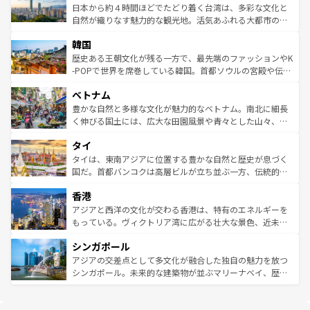
情報は
コンテンツ一覧
を参照してほしい。
人々、おいしいローカルフードやハワイアンミュージッ
ク）、タスマニアの美しい原生林やケアンズの熱帯雨林な
日本から約４時間ほどでたどり着く台湾は、多彩な文化と
ク、伝統的なフラダンスなど、すべてがハワイの魅力を彩
ど、見どころがたくさん。また、カフェやワイン、オージ
自然が織りなす魅力的な観光地。活気あふれる大都市の台
っている。訪れるたびに新しい発見と感動が待っているハ
ービーフなどの食文化も豊かで、美味しいものであふれて
北やノスタルジックな町並みが人気な九份（ジォウフェ
ワイを、存分に味わってほしい。 なお、新着のハワイ情報
韓国
いる。アクティビティも充実しており、サーフィンやダイ
ン）、静ひつな山岳地帯である台湾東部など、都市の喧騒
は
コンテンツ一覧
を参照してほしい。
ビング、ハイキングなど、アウトドア好きにはたまらな
と山間の静けさが共存しており、訪れる人に新しい発見と
歴史ある王朝文化が残る一方で、最先端のファッションやK
い。オーストラリアの多彩な魅力を存分に味わいつくそ
驚きをもたらしてくれる。また、奥深い台湾の食文化も魅
-POPで世界を席巻している韓国。首都ソウルの宮殿や伝統
う。 なお、新着のオーストラリア情報は
コンテンツ一覧
を
力で、夜市などの屋台グルメから高級料理、ヘルシーで美
家屋が並ぶエリアでは韓国の歴史と文化に浸ることがで
参照してほしい。
ベトナム
容にもいいと評判のスイーツなど、バラエティ豊かな料理
き、地方に足を延ばせば四季折々の自然美を楽しむことが
が味わえる。 なお、新着の台湾情報は
コンテンツ一覧
を参
できる。そして、キムチや焼肉、絶品のストリートフード
豊かな自然と多様な文化が魅力的なベトナム。南北に細長
照してほしい。
まで、さまざまな韓国料理が待っている。夜には、韓国な
く伸びる国土には、広大な田園風景や青々とした山々、世
らではのナイトライフも堪能できる。あたたかいホスピタ
界遺産に登録された壮大な自然景観が点在し、都市部では
タイ
リティに包まれながら、韓国の多彩な魅力を心ゆくまで味
急速な発展と共に伝統が息づく。ハノイの古い町並みやホ
わってみてほしい。 なお、新着の韓国情報は
コンテンツ一
ーチミン市のフランス統治時代の建物も、独特の雰囲気を
タイは、東南アジアに位置する豊かな自然と歴史が息づく
覧
を参照してほしい。
醸し出している。また、バラエティの豊かさとおいしさで
国だ。首都バンコクは高層ビルが立ち並ぶ一方、伝統的な
世界中の食通を魅了してやまないベトナム料理も魅力のひ
寺院や市場がいたるところに点在し、古きよき文化と現代
香港
とつ。フォーやバインミー、ベトナムコーヒーなどは、ぜ
の活気が交差している。北部ではチェンマイなどの山岳地
ひ現地で味わいたい。どの地域を訪れてもあたたかい人々
帯で自然と触れ合い、南部ではプーケットやクラビの美し
アジアと西洋の文化が交わる香港は、特有のエネルギーを
が旅行者を迎えてくれるので、きっと忘れられない旅にな
いビーチでリゾート気分を楽しむことができる。タイ料理
もっている。ヴィクトリア湾に広がる壮大な景色、近未来
るはずだ。 なお、新着のベトナム情報は
コンテンツ一覧
を
は世界的に有名で、屋台から高級レストランまで味覚を刺
的なアートスポット、そして歴史と現代が融合した町並
参照してほしい。
シンガポール
激する。気候は一年中温暖で、どの季節にも異なる楽しみ
み、どこを訪れても感動するはず。観光スポットが密集し
が待っている。親しみやすいタイの人々、仏教を中心とし
ており、効率よく見どころを回れるのも魅力。息をのむよ
アジアの交差点として多文化が融合した独自の魅力を放つ
た文化、そして多様な観光資源が、訪れる旅人を魅了し続
うな絶景から文化的な体験まで、香港を存分に楽しみ尽く
シンガポール。未来的な建築物が並ぶマリーナベイ、歴史
ける。 なお、新着のタイ情報は
コンテンツ一覧
を参照して
そう。 なお、新着の香港情報は
コンテンツ一覧
を参照して
と伝統を感じられるエスニックタウン、多数の緑豊かな公
ほしい。
ほしい。
園や自然保護区など、自然が調和した近代的な景観と文化
の多様性あふれるカラフルな町は、どこを歩いても新しい