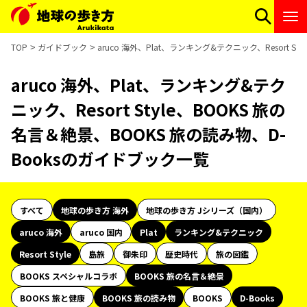
TOP
ガイドブック
aruco 海外、Plat、ランキング&テクニック、Resort 
aruco 海外、Plat、ランキング&テク
ニック、Resort Style、BOOKS 旅の
名言＆絶景、BOOKS 旅の読み物、D-
Booksのガイドブック一覧
すべて
地球の歩き方 海外
地球の歩き方 Jシリーズ（国内）
aruco 海外
aruco 国内
Plat
ランキング&テクニック
Resort Style
島旅
御朱印
歴史時代
旅の図鑑
BOOKS スペシャルコラボ
BOOKS 旅の名言＆絶景
BOOKS 旅と健康
BOOKS 旅の読み物
BOOKS
D-Books