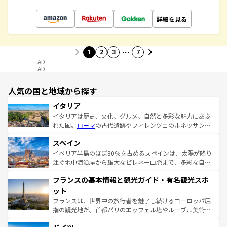
詳細を見る
…
1
2
3
7
AD
AD
人気の国と地域から探す
イタリア
イタリアは歴史、文化、グルメ、自然と多彩な魅力にあふ
れた国。
ローマ
の古代遺跡やフィレンツェのルネッサンス
美術、ヴェネツィアの運河など、歴史あるスポットはもち
スペイン
ろん、トスカーナの美しい田園風景やアマルフィ海岸の絶
景など、自然景観も見逃せない。観光の合間には、本場の
イベリア半島のほぼ80％を占めるスペインは、太陽が降り
ピザやパスタなど、絶品のイタリア料理を堪能することも
注ぐ地中海沿岸から雄大なピレネー山脈まで、多彩な自然
できる。朝目覚めてから夜眠るまで、すべての瞬間を楽し
と文化が詰まったヨーロッパ屈指の旅行先だ。多様な地域
フランスの基本情報と観光ガイド・有名観光スポ
ませてくれるイタリアで、忘れられない旅をしてみよう！
文化が根付くこの国では、情熱的なフラメンコ、熱気あふ
なお、新着のイタリア情報は
コンテンツ一覧
を参照してほ
れる闘牛、そして美味しいタパスが生活の一部となってい
ット
しい。
る。首都マドリードの洗練された雰囲気や、バルセロナの
フランスは、世界中の旅行者を魅了し続けるヨーロッパ屈
アートに溢れた街角から、地方では古代ローマ遺跡や中世
指の観光地だ。首都パリのエッフェル塔やルーブル美術館
の城塞都市、穏やかなビーチリゾートまで多彩な表情を見
といった象徴的なスポットから、田舎町の古風な美しさま
せる。地方によって風土や気候が異なるスペインはその個