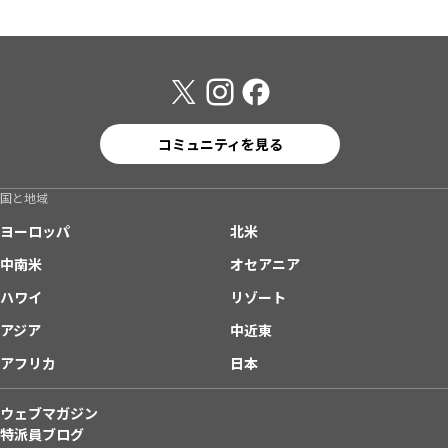
コミュニティを見る
国と地域
ヨーロッパ
北米
中南米
オセアニア
ハワイ
リゾート
アジア
中近東
アフリカ
日本
ウェブマガジン
特派員ブログ