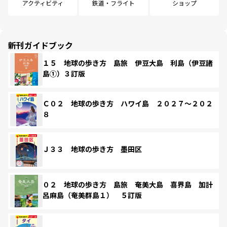
アクティビティ
鉄道・フライト
ショップ
新刊ガイドブック
１５ 地球の歩き方 島旅 伊豆大島 利島（伊豆諸
島①）３訂版
Ｃ０２ 地球の歩き方 ハワイ島 ２０２７～２０２
８
Ｊ３３ 地球の歩き方 墨田区
０２ 地球の歩き方 島旅 奄美大島 喜界島 加計
呂麻島（奄美群島１） ５訂版