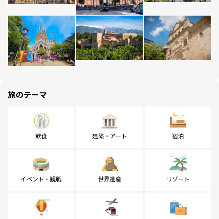
旅のテーマ
飲食
建築・アート
宿泊
イベント・観戦
世界遺産
リゾート