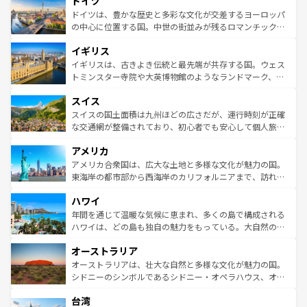
ドイツ
で、幅広い魅力が詰まっている。華麗な宮殿、歴史的な大
性で訪れる人を魅了する。 なお、新着のスペイン情報は
コ
聖堂、美しいビーチ、そして豊かな自然が、訪れる者を心
ドイツは、豊かな歴史と多彩な文化が交差するヨーロッパ
ンテンツ一覧
を参照してほしい。
から魅了する。また、フランスは美食の国としても知ら
の中心に位置する国。中世の街並みが残るロマンチック街
れ、フランス料理はユネスコ無形文化遺産にも登録されて
道から、未来を先取りするようなモダンな都市まで多様な
イギリス
いる。シャンパンの発祥地であるランス、プロヴァンスの
顔を持つこの国は、どこを歩いても飽きることがない。ベ
香り高いラベンダー畑など、多彩な楽しみ方が可能だ。さ
ルリンの文化的活気、バイエルン州のアルプスの絶景、そ
イギリスは、古きよき伝統と最先端が共存する国。ウェス
らに、パリ以外の地域にも魅力が溢れており、どの街角に
してライン川沿いのワイン畑といった風景は必見。ビール
トミンスター寺院や大英博物館のようなランドマーク、歴
も豊かな歴史と文化が息づいている。パリ以外の個性あふ
とソーセージを味わいながら地元の人と過ごす楽しい時間
史ある大学都市、美しい丘陵地帯や牧歌的な風景など、エ
れる地方に足を運ぶとそれぞれで全く異なる文化を体験で
スイス
は、お酒好きな人にはぜひ体験してほしい。 なお、新着の
リアごとに異なる魅力がある。また、優雅なアフタヌーン
きるだろう。 なお、新着のフランス情報は
コンテンツ一覧
ドイツ情報は
コンテンツ一覧
を参照してほしい。
ティー、ビール好きにはたまらない英国パブ、サッカー観
スイスの国土面積は九州ほどの広さだが、運行時刻が正確
を参照してほしい。
戦など、本場だからこそできる体験も豊富。イギリスを旅
な交通網が整備されており、初心者でも安心して個人旅行
して楽しみつくそう。 なお、新着のイギリス情報は
コンテ
を楽しめる。日本同様に時刻表どおりの旅が可能だ。中世
アメリカ
ンツ一覧
を参照してほしい。
の建物がそのまま残る町や、スイスならではのユニークな
博物館もあり、アルプス観光だけでなく町歩きも満喫する
アメリカ合衆国は、広大な土地と多様な文化が魅力の国。
ことができる。国民の所得が高いため物価も高いが、旅行
東海岸の都市部から西海岸のカリフォルニアまで、訪れる
者向けの交通パス提供のサービスもあり、うまく活用すれ
場所ごとに異なる風景と体験が待っている。ニューヨーク
ハワイ
ば市内交通費無料で観光を楽しむこともできる。 なお、新
のような巨大都市は、観光、ショッピング、エンターテイ
着のスイス情報は
コンテンツ一覧
を参照してほしい。
ンメントが詰まった刺激的なスポットだ。一方、アメリカ
年間を通じて温暖な気候に恵まれ、多くの島で構成される
西部には大自然が広がり、グランドキャニオンやイエロー
ハワイは、どの島も独自の魅力をもっている。大自然の神
ストーン国立公園といった絶景が堪能できる。さらに、南
秘を感じたいなら、火山が生み出した壮大な景観を誇るハ
オーストラリア
部のニューオーリンズでは、音楽と美食が融合した独特の
ワイ島は見逃せない。また、定番の観光地といえばオアフ
文化が魅力。旅行者はアメリカの各地域で異なる魅力を楽
島だが、静かな自然を求めるならマウイ島やカウアイ島が
オーストラリアは、壮大な自然と多様な文化が魅力の国。
しみながら、その多様性と豊かな歴史を感じることができ
おすすめ。エメラルドグリーンに輝く海をはじめ、豊かな
シドニーのシンボルであるシドニー・オペラハウス、オー
るだろう。車でのロードトリップや列車の旅も、アメリカ
文化や歴史が息づいている。「アロハスピリット」と呼ば
ストラリア東海岸北部に広がる大サンゴ礁地帯グレートバ
ならではの贅沢な旅のスタイルだ。 なお、新着のアメリカ
台湾
れるおもてなしの心で訪れる人々を迎えてくれるハワイの
リアリーフや大陸中央部にそびえるウルル（エアーズロッ