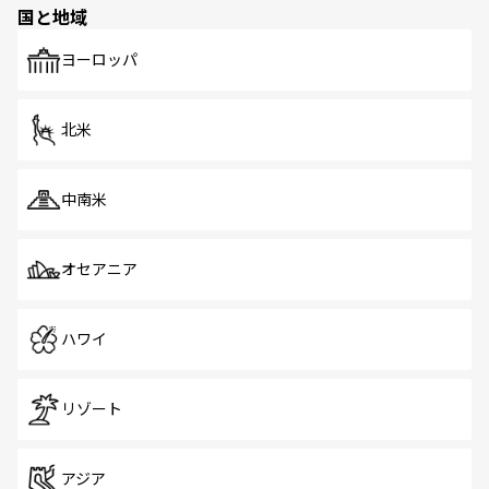
国と地域
発見がある。さらに、治安のよさや充実した公共交通機関
も、旅行者にとっては魅力的なポイント。グルメも豊富
で、ホーカーズは地元の風情を楽しめる外せないスポット
ヨーロッパ
だ。訪れる人を飽きさせないシンガポールで、多様な魅力
を体感しよう。 なお、新着のシンガポール情報は
コンテン
ツ一覧
を参照してほしい。
北米
中南米
オセアニア
ハワイ
リゾート
アジア