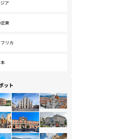
アジア
中近東
アフリカ
日本
ポット