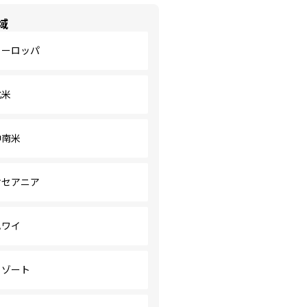
域
ヨーロッパ
北米
中南米
オセアニア
ハワイ
リゾート