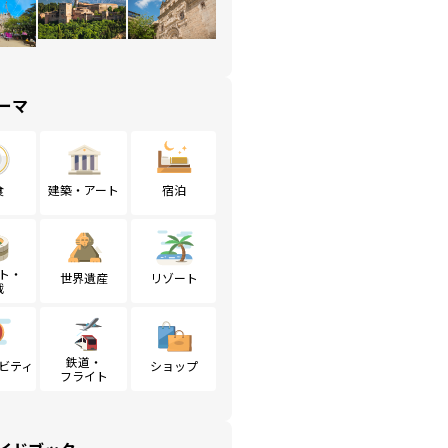
ーマ
食
建築・アート
宿泊
ト・
世界遺産
リゾート
戦
鉄道・
ビティ
ショップ
フライト