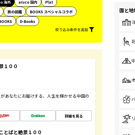
co 海外
aruco 国内
Plat
国と地
旅の図鑑
BOOKS スペシャルコラボ
BOOKS
D-Books
絞り込み条件を追加
景１００
」があなたにお届けする、人生を輝かせる中国の
詳細を見る
ことばと絶景１００