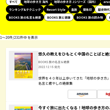
すべて
地球の歩き方 海外
地球の歩き方 Jシリーズ（国内）
aru
ランキング&テクニック
Resort Style
島旅
御朱印
歴史時代
BOOKS 旅の名言＆絶景
BOOKS 旅と健康
BOOKS 旅の読み物
1〜20件/231件中 を表示
悠久の教えをひもとく中国のことばと絶
BOOKS 旅の名言＆絶景
2022.12.15 発売
世界を４０年以上歩いてきた「地球の歩き方
名言と癒やしの絶景集
今すぐ旅に出たくなる！地球の歩き方の