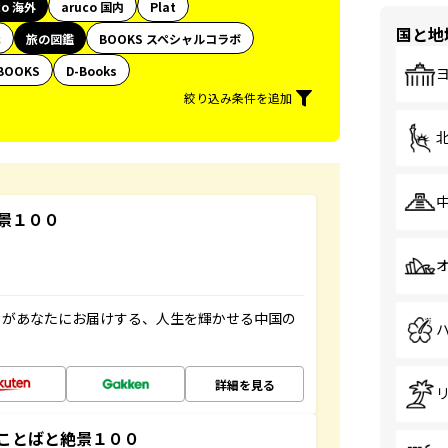
co 海外
aruco 国内
Plat
国と地
代
旅の図鑑
BOOKS スペシャルコラボ
BOOKS
D-Books
絞り込み条件を追加
景１００
」があなたにお届けする、人生を輝かせる中国の
詳細を見る
ことばと絶景１００