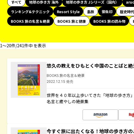
すべて
地球の歩き方 海外
地球の歩き方 Jシリーズ（国内）
aru
ランキング&テクニック
Resort Style
島旅
御朱印
歴史時
BOOKS 旅の名言＆絶景
BOOKS 旅と健康
BOOKS 旅の読み物
1〜20件/241件中 を表示
悠久の教えをひもとく中国のことばと絶
BOOKS 旅の名言＆絶景
2022.12.15 発売
世界を４０年以上歩いてきた「地球の歩き方
名言と癒やしの絶景集
今すぐ旅に出たくなる！地球の歩き方の