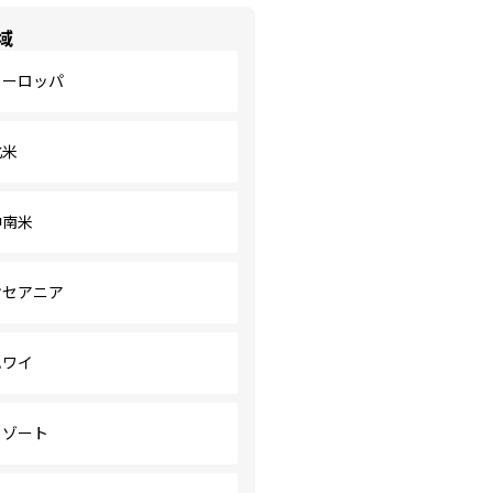
域
ヨーロッパ
北米
中南米
オセアニア
ハワイ
リゾート