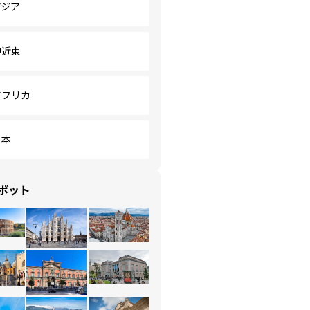
アジア
中近東
アフリカ
日本
ポット