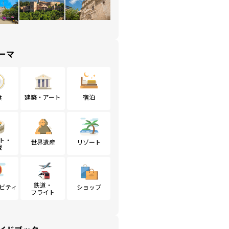
ーマ
食
建築・アート
宿泊
ト・
世界遺産
リゾート
戦
鉄道・
ビティ
ショップ
フライト