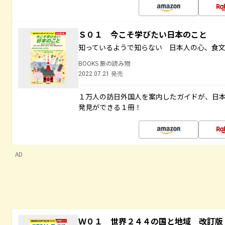
Ｓ０１ 今こそ学びたい日本のこと
知っているようで知らない 日本人の心、食
BOOKS 旅の読み物
2022.07.21 発売
１万人の訪日外国人を案内したガイドが、日
発見ができる１冊！
AD
Ｗ０１ 世界２４４の国と地域 改訂版