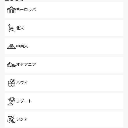
も、旅行者にとっては魅力的なポイント。グルメも豊富
で、ホーカーズは地元の風情を楽しめる外せないスポット
ヨーロッパ
だ。訪れる人を飽きさせないシンガポールで、多様な魅力
を体感しよう。 なお、新着のシンガポール情報は
コンテン
ツ一覧
を参照してほしい。
北米
中南米
オセアニア
ハワイ
リゾート
アジア