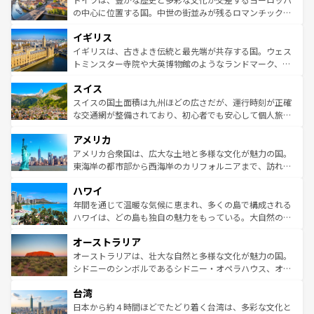
ンテンツ一覧
を参照してほしい。
から魅了する。また、フランスは美食の国としても知ら
の中心に位置する国。中世の街並みが残るロマンチック街
れ、フランス料理はユネスコ無形文化遺産にも登録されて
道から、未来を先取りするようなモダンな都市まで多様な
イギリス
いる。シャンパンの発祥地であるランス、プロヴァンスの
顔を持つこの国は、どこを歩いても飽きることがない。ベ
香り高いラベンダー畑など、多彩な楽しみ方が可能だ。さ
ルリンの文化的活気、バイエルン州のアルプスの絶景、そ
イギリスは、古きよき伝統と最先端が共存する国。ウェス
らに、パリ以外の地域にも魅力が溢れており、どの街角に
してライン川沿いのワイン畑といった風景は必見。ビール
トミンスター寺院や大英博物館のようなランドマーク、歴
も豊かな歴史と文化が息づいている。パリ以外の個性あふ
とソーセージを味わいながら地元の人と過ごす楽しい時間
史ある大学都市、美しい丘陵地帯や牧歌的な風景など、エ
れる地方に足を運ぶとそれぞれで全く異なる文化を体験で
スイス
は、お酒好きな人にはぜひ体験してほしい。 なお、新着の
リアごとに異なる魅力がある。また、優雅なアフタヌーン
きるだろう。 なお、新着のフランス情報は
コンテンツ一覧
ドイツ情報は
コンテンツ一覧
を参照してほしい。
ティー、ビール好きにはたまらない英国パブ、サッカー観
スイスの国土面積は九州ほどの広さだが、運行時刻が正確
を参照してほしい。
戦など、本場だからこそできる体験も豊富。イギリスを旅
な交通網が整備されており、初心者でも安心して個人旅行
して楽しみつくそう。 なお、新着のイギリス情報は
コンテ
を楽しめる。日本同様に時刻表どおりの旅が可能だ。中世
アメリカ
ンツ一覧
を参照してほしい。
の建物がそのまま残る町や、スイスならではのユニークな
博物館もあり、アルプス観光だけでなく町歩きも満喫する
アメリカ合衆国は、広大な土地と多様な文化が魅力の国。
ことができる。国民の所得が高いため物価も高いが、旅行
東海岸の都市部から西海岸のカリフォルニアまで、訪れる
者向けの交通パス提供のサービスもあり、うまく活用すれ
場所ごとに異なる風景と体験が待っている。ニューヨーク
ハワイ
ば市内交通費無料で観光を楽しむこともできる。 なお、新
のような巨大都市は、観光、ショッピング、エンターテイ
着のスイス情報は
コンテンツ一覧
を参照してほしい。
ンメントが詰まった刺激的なスポットだ。一方、アメリカ
年間を通じて温暖な気候に恵まれ、多くの島で構成される
西部には大自然が広がり、グランドキャニオンやイエロー
ハワイは、どの島も独自の魅力をもっている。大自然の神
ストーン国立公園といった絶景が堪能できる。さらに、南
秘を感じたいなら、火山が生み出した壮大な景観を誇るハ
オーストラリア
部のニューオーリンズでは、音楽と美食が融合した独特の
ワイ島は見逃せない。また、定番の観光地といえばオアフ
文化が魅力。旅行者はアメリカの各地域で異なる魅力を楽
島だが、静かな自然を求めるならマウイ島やカウアイ島が
オーストラリアは、壮大な自然と多様な文化が魅力の国。
しみながら、その多様性と豊かな歴史を感じることができ
おすすめ。エメラルドグリーンに輝く海をはじめ、豊かな
シドニーのシンボルであるシドニー・オペラハウス、オー
るだろう。車でのロードトリップや列車の旅も、アメリカ
文化や歴史が息づいている。「アロハスピリット」と呼ば
ストラリア東海岸北部に広がる大サンゴ礁地帯グレートバ
ならではの贅沢な旅のスタイルだ。 なお、新着のアメリカ
台湾
れるおもてなしの心で訪れる人々を迎えてくれるハワイの
リアリーフや大陸中央部にそびえるウルル（エアーズロッ
情報は
コンテンツ一覧
を参照してほしい。
人々、おいしいローカルフードやハワイアンミュージッ
ク）、タスマニアの美しい原生林やケアンズの熱帯雨林な
日本から約４時間ほどでたどり着く台湾は、多彩な文化と