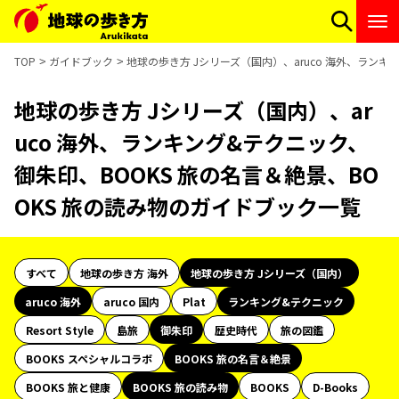
TOP
ガイドブック
地球の歩き方 Jシリーズ（国内）、aruco 海外、ランキ
地球の歩き方 Jシリーズ（国内）、ar
uco 海外、ランキング&テクニック、
御朱印、BOOKS 旅の名言＆絶景、BO
OKS 旅の読み物のガイドブック一覧
すべて
地球の歩き方 海外
地球の歩き方 Jシリーズ（国内）
aruco 海外
aruco 国内
Plat
ランキング&テクニック
Resort Style
島旅
御朱印
歴史時代
旅の図鑑
BOOKS スペシャルコラボ
BOOKS 旅の名言＆絶景
BOOKS 旅と健康
BOOKS 旅の読み物
BOOKS
D-Books