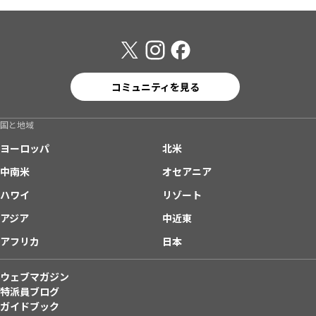
コミュニティを見る
国と地域
ヨーロッパ
北米
中南米
オセアニア
ハワイ
リゾート
アジア
中近東
アフリカ
日本
ウェブマガジン
特派員ブログ
ガイドブック