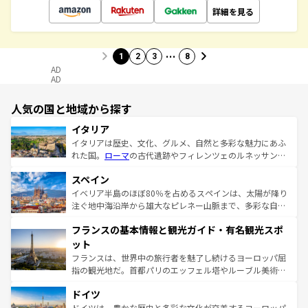
詳細を見る
…
1
2
3
8
AD
AD
人気の国と地域から探す
イタリア
イタリアは歴史、文化、グルメ、自然と多彩な魅力にあふ
れた国。
ローマ
の古代遺跡やフィレンツェのルネッサンス
美術、ヴェネツィアの運河など、歴史あるスポットはもち
スペイン
ろん、トスカーナの美しい田園風景やアマルフィ海岸の絶
景など、自然景観も見逃せない。観光の合間には、本場の
イベリア半島のほぼ80％を占めるスペインは、太陽が降り
ピザやパスタなど、絶品のイタリア料理を堪能することも
注ぐ地中海沿岸から雄大なピレネー山脈まで、多彩な自然
できる。朝目覚めてから夜眠るまで、すべての瞬間を楽し
と文化が詰まったヨーロッパ屈指の旅行先だ。多様な地域
フランスの基本情報と観光ガイド・有名観光スポ
ませてくれるイタリアで、忘れられない旅をしてみよう！
文化が根付くこの国では、情熱的なフラメンコ、熱気あふ
なお、新着のイタリア情報は
コンテンツ一覧
を参照してほ
れる闘牛、そして美味しいタパスが生活の一部となってい
ット
しい。
る。首都マドリードの洗練された雰囲気や、バルセロナの
フランスは、世界中の旅行者を魅了し続けるヨーロッパ屈
アートに溢れた街角から、地方では古代ローマ遺跡や中世
指の観光地だ。首都パリのエッフェル塔やルーブル美術館
の城塞都市、穏やかなビーチリゾートまで多彩な表情を見
といった象徴的なスポットから、田舎町の古風な美しさま
せる。地方によって風土や気候が異なるスペインはその個
ドイツ
で、幅広い魅力が詰まっている。華麗な宮殿、歴史的な大
性で訪れる人を魅了する。 なお、新着のスペイン情報は
コ
聖堂、美しいビーチ、そして豊かな自然が、訪れる者を心
ドイツは、豊かな歴史と多彩な文化が交差するヨーロッパ