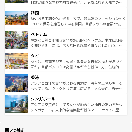
ク、伝統的なフラダンスなど、すべてがハワイの魅力を彩
ど、見どころがたくさん。また、カフェやワイン、オージ
自然が織りなす魅力的な観光地。活気あふれる大都市の台
っている。訪れるたびに新しい発見と感動が待っているハ
ービーフなどの食文化も豊かで、美味しいものであふれて
北やノスタルジックな町並みが人気な九份（ジォウフェ
ワイを、存分に味わってほしい。 なお、新着のハワイ情報
韓国
いる。アクティビティも充実しており、サーフィンやダイ
ン）、静ひつな山岳地帯である台湾東部など、都市の喧騒
は
コンテンツ一覧
を参照してほしい。
ビング、ハイキングなど、アウトドア好きにはたまらな
と山間の静けさが共存しており、訪れる人に新しい発見と
歴史ある王朝文化が残る一方で、最先端のファッションやK
い。オーストラリアの多彩な魅力を存分に味わいつくそ
驚きをもたらしてくれる。また、奥深い台湾の食文化も魅
-POPで世界を席巻している韓国。首都ソウルの宮殿や伝統
う。 なお、新着のオーストラリア情報は
コンテンツ一覧
を
力で、夜市などの屋台グルメから高級料理、ヘルシーで美
家屋が並ぶエリアでは韓国の歴史と文化に浸ることがで
参照してほしい。
ベトナム
容にもいいと評判のスイーツなど、バラエティ豊かな料理
き、地方に足を延ばせば四季折々の自然美を楽しむことが
が味わえる。 なお、新着の台湾情報は
コンテンツ一覧
を参
できる。そして、キムチや焼肉、絶品のストリートフード
豊かな自然と多様な文化が魅力的なベトナム。南北に細長
照してほしい。
まで、さまざまな韓国料理が待っている。夜には、韓国な
く伸びる国土には、広大な田園風景や青々とした山々、世
らではのナイトライフも堪能できる。あたたかいホスピタ
界遺産に登録された壮大な自然景観が点在し、都市部では
タイ
リティに包まれながら、韓国の多彩な魅力を心ゆくまで味
急速な発展と共に伝統が息づく。ハノイの古い町並みやホ
わってみてほしい。 なお、新着の韓国情報は
コンテンツ一
ーチミン市のフランス統治時代の建物も、独特の雰囲気を
タイは、東南アジアに位置する豊かな自然と歴史が息づく
覧
を参照してほしい。
醸し出している。また、バラエティの豊かさとおいしさで
国だ。首都バンコクは高層ビルが立ち並ぶ一方、伝統的な
世界中の食通を魅了してやまないベトナム料理も魅力のひ
寺院や市場がいたるところに点在し、古きよき文化と現代
香港
とつ。フォーやバインミー、ベトナムコーヒーなどは、ぜ
の活気が交差している。北部ではチェンマイなどの山岳地
ひ現地で味わいたい。どの地域を訪れてもあたたかい人々
帯で自然と触れ合い、南部ではプーケットやクラビの美し
アジアと西洋の文化が交わる香港は、特有のエネルギーを
が旅行者を迎えてくれるので、きっと忘れられない旅にな
いビーチでリゾート気分を楽しむことができる。タイ料理
もっている。ヴィクトリア湾に広がる壮大な景色、近未来
るはずだ。 なお、新着のベトナム情報は
コンテンツ一覧
を
は世界的に有名で、屋台から高級レストランまで味覚を刺
的なアートスポット、そして歴史と現代が融合した町並
参照してほしい。
シンガポール
激する。気候は一年中温暖で、どの季節にも異なる楽しみ
み、どこを訪れても感動するはず。観光スポットが密集し
が待っている。親しみやすいタイの人々、仏教を中心とし
ており、効率よく見どころを回れるのも魅力。息をのむよ
アジアの交差点として多文化が融合した独自の魅力を放つ
た文化、そして多様な観光資源が、訪れる旅人を魅了し続
うな絶景から文化的な体験まで、香港を存分に楽しみ尽く
シンガポール。未来的な建築物が並ぶマリーナベイ、歴史
ける。 なお、新着のタイ情報は
コンテンツ一覧
を参照して
そう。 なお、新着の香港情報は
コンテンツ一覧
を参照して
と伝統を感じられるエスニックタウン、多数の緑豊かな公
ほしい。
ほしい。
園や自然保護区など、自然が調和した近代的な景観と文化
の多様性あふれるカラフルな町は、どこを歩いても新しい
国と地域
発見がある。さらに、治安のよさや充実した公共交通機関