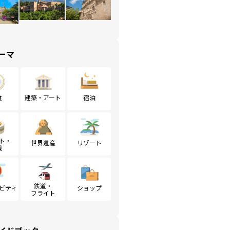
ーマ
食
建築・アート
宿泊
ト・
世界遺産
リゾート
戦
鉄道・
ビティ
ショップ
フライト