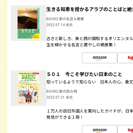
生きる知恵を授かるアラブのことばと絶
BOOKS 旅の名言＆絶景
2022.07.14 発売
古きと新しき、東と西が調和するオリエンタ
生を輝かせる名言と癒やしの絶景集！
Ｓ０１ 今こそ学びたい日本のこと
知っているようで知らない 日本人の心、食
BOOKS 旅の読み物
2022.07.21 発売
１万人の訪日外国人を案内したガイドが、日
発見ができる１冊！