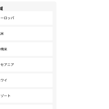
域
ヨーロッパ
北米
中南米
オセアニア
ハワイ
リゾート