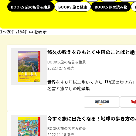
BOOKS 旅の名言＆絶景
BOOKS 旅と健康
BOOKS 旅の読み物
1〜20件/154件中 を表示
悠久の教えをひもとく中国のことばと絶
BOOKS 旅の名言＆絶景
2022.12.15 発売
世界を４０年以上歩いてきた「地球の歩き方
名言と癒やしの絶景集
今すぐ旅に出たくなる！地球の歩き方の
BOOKS 旅の名言＆絶景
2022.11.18 発売