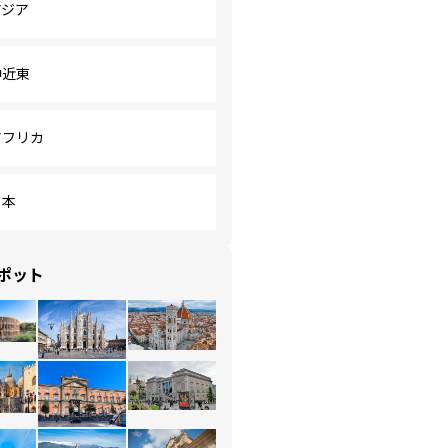
アジア
中近東
アフリカ
日本
ポット