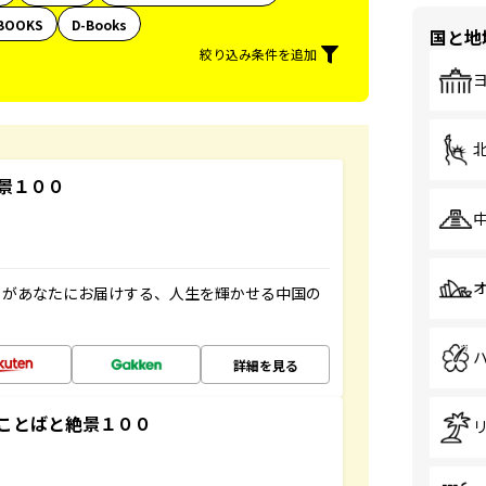
BOOKS
D-Books
国と地
絞り込み条件を追加
景１００
」があなたにお届けする、人生を輝かせる中国の
詳細を見る
ことばと絶景１００