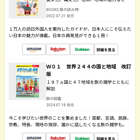
BOOKS 旅の読み物
2022.07.21 発売
１万人の訪日外国人を案内したガイドが、日本人にこそ伝えた
い日本の魅力が満載。日本の再発見ができる１冊！
詳細を見る
Ｗ０１ 世界２４４の国と地域 改訂
版
１９７ヵ国と４７地域を旅の雑学とともに
解説
旅の図鑑
2024.07.18 発売
今こそ学びたい世界のことを集めました！首都、言語、民族、
宗教、特長、現地の挨拶、誰かに話したくなる旅の雑学も。
詳細を見る