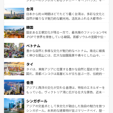
ならではの贅沢な旅のスタイルだ。 なお、新着のアメリカ
れるおもてなしの心で訪れる人々を迎えてくれるハワイの
ストラリア東海岸北部に広がる大サンゴ礁地帯グレートバ
情報は
コンテンツ一覧
を参照してほしい。
人々、おいしいローカルフードやハワイアンミュージッ
台湾
リアリーフや大陸中央部にそびえるウルル（エアーズロッ
ク、伝統的なフラダンスなど、すべてがハワイの魅力を彩
ク）、タスマニアの美しい原生林やケアンズの熱帯雨林な
日本から約４時間ほどでたどり着く台湾は、多彩な文化と
っている。訪れるたびに新しい発見と感動が待っているハ
ど、見どころがたくさん。また、カフェやワイン、オージ
自然が織りなす魅力的な観光地。活気あふれる大都市の台
ワイを、存分に味わってほしい。 なお、新着のハワイ情報
ービーフなどの食文化も豊かで、美味しいものであふれて
北やノスタルジックな町並みが人気な九份（ジォウフェ
は
コンテンツ一覧
を参照してほしい。
韓国
いる。アクティビティも充実しており、サーフィンやダイ
ン）、静ひつな山岳地帯である台湾東部など、都市の喧騒
ビング、ハイキングなど、アウトドア好きにはたまらな
と山間の静けさが共存しており、訪れる人に新しい発見と
歴史ある王朝文化が残る一方で、最先端のファッションやK
い。オーストラリアの多彩な魅力を存分に味わいつくそ
驚きをもたらしてくれる。また、奥深い台湾の食文化も魅
-POPで世界を席巻している韓国。首都ソウルの宮殿や伝統
う。 なお、新着のオーストラリア情報は
コンテンツ一覧
を
力で、夜市などの屋台グルメから高級料理、ヘルシーで美
家屋が並ぶエリアでは韓国の歴史と文化に浸ることがで
参照してほしい。
ベトナム
容にもいいと評判のスイーツなど、バラエティ豊かな料理
き、地方に足を延ばせば四季折々の自然美を楽しむことが
が味わえる。 なお、新着の台湾情報は
コンテンツ一覧
を参
できる。そして、キムチや焼肉、絶品のストリートフード
豊かな自然と多様な文化が魅力的なベトナム。南北に細長
照してほしい。
まで、さまざまな韓国料理が待っている。夜には、韓国な
く伸びる国土には、広大な田園風景や青々とした山々、世
らではのナイトライフも堪能できる。あたたかいホスピタ
界遺産に登録された壮大な自然景観が点在し、都市部では
タイ
リティに包まれながら、韓国の多彩な魅力を心ゆくまで味
急速な発展と共に伝統が息づく。ハノイの古い町並みやホ
わってみてほしい。 なお、新着の韓国情報は
コンテンツ一
ーチミン市のフランス統治時代の建物も、独特の雰囲気を
タイは、東南アジアに位置する豊かな自然と歴史が息づく
覧
を参照してほしい。
醸し出している。また、バラエティの豊かさとおいしさで
国だ。首都バンコクは高層ビルが立ち並ぶ一方、伝統的な
世界中の食通を魅了してやまないベトナム料理も魅力のひ
寺院や市場がいたるところに点在し、古きよき文化と現代
香港
とつ。フォーやバインミー、ベトナムコーヒーなどは、ぜ
の活気が交差している。北部ではチェンマイなどの山岳地
ひ現地で味わいたい。どの地域を訪れてもあたたかい人々
帯で自然と触れ合い、南部ではプーケットやクラビの美し
アジアと西洋の文化が交わる香港は、特有のエネルギーを
が旅行者を迎えてくれるので、きっと忘れられない旅にな
いビーチでリゾート気分を楽しむことができる。タイ料理
もっている。ヴィクトリア湾に広がる壮大な景色、近未来
るはずだ。 なお、新着のベトナム情報は
コンテンツ一覧
を
は世界的に有名で、屋台から高級レストランまで味覚を刺
的なアートスポット、そして歴史と現代が融合した町並
参照してほしい。
シンガポール
激する。気候は一年中温暖で、どの季節にも異なる楽しみ
み、どこを訪れても感動するはず。観光スポットが密集し
が待っている。親しみやすいタイの人々、仏教を中心とし
ており、効率よく見どころを回れるのも魅力。息をのむよ
アジアの交差点として多文化が融合した独自の魅力を放つ
た文化、そして多様な観光資源が、訪れる旅人を魅了し続
うな絶景から文化的な体験まで、香港を存分に楽しみ尽く
シンガポール。未来的な建築物が並ぶマリーナベイ、歴史