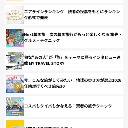
エアラインランキング 読者の投票をもとにランキン
グ形式で発表
Next韓国旅 次の韓国旅行がもっと楽しくなる 旅先・
グルメ・テクニック
旬な“あの人”が「旅」をテーマに語るインタビュー連
載 MY TRAVEL STORY
今、こんな旅がしてみたい！地球の歩き方が選ぶ2026
年絶対行くべき旅先30
コスパもタイパもかなえる！賢者の旅テクニック