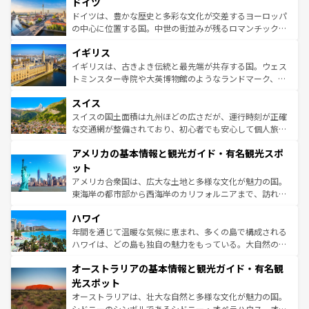
ドイツ
で、幅広い魅力が詰まっている。華麗な宮殿、歴史的な大
性で訪れる人を魅了する。 なお、新着のスペイン情報は
コ
聖堂、美しいビーチ、そして豊かな自然が、訪れる者を心
ドイツは、豊かな歴史と多彩な文化が交差するヨーロッパ
ンテンツ一覧
を参照してほしい。
から魅了する。また、フランスは美食の国としても知ら
の中心に位置する国。中世の街並みが残るロマンチック街
れ、フランス料理はユネスコ無形文化遺産にも登録されて
道から、未来を先取りするようなモダンな都市まで多様な
イギリス
いる。シャンパンの発祥地であるランス、プロヴァンスの
顔を持つこの国は、どこを歩いても飽きることがない。ベ
香り高いラベンダー畑など、多彩な楽しみ方が可能だ。さ
ルリンの文化的活気、バイエルン州のアルプスの絶景、そ
イギリスは、古きよき伝統と最先端が共存する国。ウェス
らに、パリ以外の地域にも魅力が溢れており、どの街角に
してライン川沿いのワイン畑といった風景は必見。ビール
トミンスター寺院や大英博物館のようなランドマーク、歴
も豊かな歴史と文化が息づいている。パリ以外の個性あふ
とソーセージを味わいながら地元の人と過ごす楽しい時間
史ある大学都市、美しい丘陵地帯や牧歌的な風景など、エ
れる地方に足を運ぶとそれぞれで全く異なる文化を体験で
スイス
は、お酒好きな人にはぜひ体験してほしい。 なお、新着の
リアごとに異なる魅力がある。また、優雅なアフタヌーン
きるだろう。 なお、新着のフランス情報は
コンテンツ一覧
ドイツ情報は
コンテンツ一覧
を参照してほしい。
ティー、ビール好きにはたまらない英国パブ、サッカー観
スイスの国土面積は九州ほどの広さだが、運行時刻が正確
を参照してほしい。
戦など、本場だからこそできる体験も豊富。イギリスを旅
な交通網が整備されており、初心者でも安心して個人旅行
して楽しみつくそう。 なお、新着のイギリス情報は
コンテ
を楽しめる。日本同様に時刻表どおりの旅が可能だ。中世
アメリカの基本情報と観光ガイド・有名観光スポ
ンツ一覧
を参照してほしい。
の建物がそのまま残る町や、スイスならではのユニークな
博物館もあり、アルプス観光だけでなく町歩きも満喫する
ット
ことができる。国民の所得が高いため物価も高いが、旅行
アメリカ合衆国は、広大な土地と多様な文化が魅力の国。
者向けの交通パス提供のサービスもあり、うまく活用すれ
東海岸の都市部から西海岸のカリフォルニアまで、訪れる
ば市内交通費無料で観光を楽しむこともできる。 なお、新
場所ごとに異なる風景と体験が待っている。ニューヨーク
着のスイス情報は
コンテンツ一覧
を参照してほしい。
ハワイ
のような巨大都市は、観光、ショッピング、エンターテイ
ンメントが詰まった刺激的なスポットだ。一方、アメリカ
年間を通じて温暖な気候に恵まれ、多くの島で構成される
西部には大自然が広がり、グランドキャニオンやイエロー
ハワイは、どの島も独自の魅力をもっている。大自然の神
ストーン国立公園といった絶景が堪能できる。さらに、南
秘を感じたいなら、火山が生み出した壮大な景観を誇るハ
オーストラリアの基本情報と観光ガイド・有名観
部のニューオーリンズでは、音楽と美食が融合した独特の
ワイ島は見逃せない。また、定番の観光地といえばオアフ
文化が魅力。旅行者はアメリカの各地域で異なる魅力を楽
島だが、静かな自然を求めるならマウイ島やカウアイ島が
光スポット
しみながら、その多様性と豊かな歴史を感じることができ
おすすめ。エメラルドグリーンに輝く海をはじめ、豊かな
オーストラリアは、壮大な自然と多様な文化が魅力の国。
るだろう。車でのロードトリップや列車の旅も、アメリカ
文化や歴史が息づいている。「アロハスピリット」と呼ば
シドニーのシンボルであるシドニー・オペラハウス、オー