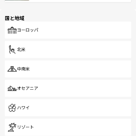
ける。 なお、新着のタイ情報は
コンテンツ一覧
を参照して
そう。 なお、新着の香港情報は
コンテンツ一覧
を参照して
と伝統を感じられるエスニックタウン、多数の緑豊かな公
ほしい。
ほしい。
園や自然保護区など、自然が調和した近代的な景観と文化
の多様性あふれるカラフルな町は、どこを歩いても新しい
国と地域
発見がある。さらに、治安のよさや充実した公共交通機関
も、旅行者にとっては魅力的なポイント。グルメも豊富
で、ホーカーズは地元の風情を楽しめる外せないスポット
ヨーロッパ
だ。訪れる人を飽きさせないシンガポールで、多様な魅力
を体感しよう。 なお、新着のシンガポール情報は
コンテン
ツ一覧
を参照してほしい。
北米
中南米
オセアニア
ハワイ
リゾート