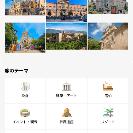
旅のテーマ
飲食
建築・アート
宿泊
イベント・観戦
世界遺産
リゾート