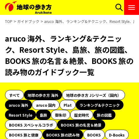
TOP
ガイドブック
aruco 海外、ランキング&テクニック、Resort Sty
aruco 海外、ランキング&テクニッ
ク、Resort Style、島旅、旅の図鑑、
BOOKS 旅の名言＆絶景、BOOKS 旅の
読み物のガイドブック一覧
すべて
地球の歩き方 海外
地球の歩き方 Jシリーズ（国内）
aruco 海外
aruco 国内
Plat
ランキング&テクニック
Resort Style
島旅
御朱印
歴史時代
旅の図鑑
BOOKS スペシャルコラボ
BOOKS 旅の名言＆絶景
BOOKS 旅と健康
BOOKS 旅の読み物
BOOKS
D-Books