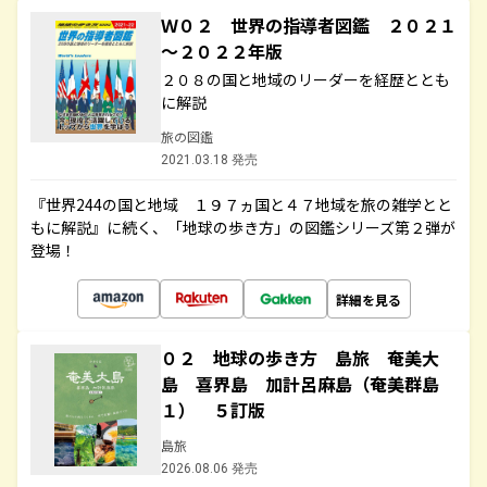
Ｗ０２ 世界の指導者図鑑 ２０２１
～２０２２年版
２０８の国と地域のリーダーを経歴ととも
に解説
旅の図鑑
2021.03.18 発売
『世界244の国と地域 １９７ヵ国と４７地域を旅の雑学とと
もに解説』に続く、「地球の歩き方」の図鑑シリーズ第２弾が
登場！
詳細を見る
０２ 地球の歩き方 島旅 奄美大
島 喜界島 加計呂麻島（奄美群島
１） ５訂版
島旅
2026.08.06 発売