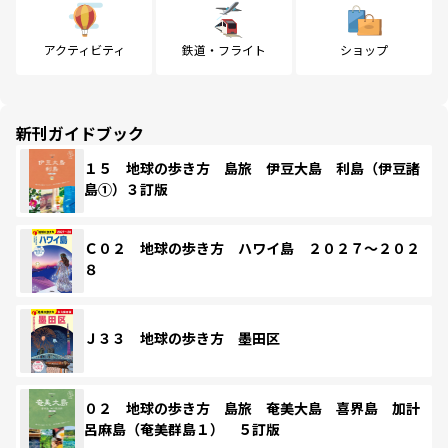
アクティビティ
鉄道・フライト
ショップ
新刊ガイドブック
１５ 地球の歩き方 島旅 伊豆大島 利島（伊豆諸
島①）３訂版
Ｃ０２ 地球の歩き方 ハワイ島 ２０２７～２０２
８
Ｊ３３ 地球の歩き方 墨田区
０２ 地球の歩き方 島旅 奄美大島 喜界島 加計
呂麻島（奄美群島１） ５訂版