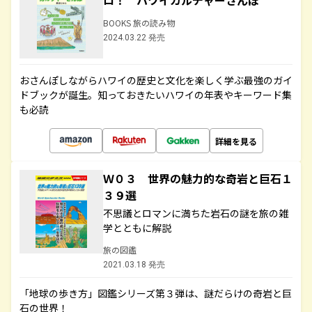
ロ！ ハワイカルチャーさんぽ
BOOKS 旅の読み物
2024.03.22 発売
おさんぽしながらハワイの歴史と文化を楽しく学ぶ最強のガイ
ドブックが誕生。知っておきたいハワイの年表やキーワード集
も必読
詳細を見る
Ｗ０３ 世界の魅力的な奇岩と巨石１
３９選
不思議とロマンに満ちた岩石の謎を旅の雑
学とともに解説
旅の図鑑
2021.03.18 発売
「地球の歩き方」図鑑シリーズ第３弾は、謎だらけの奇岩と巨
石の世界！