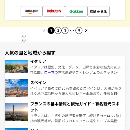
詳細を見る
…
1
2
3
9
AD
AD
人気の国と地域から探す
イタリア
イタリアは歴史、文化、グルメ、自然と多彩な魅力にあふ
れた国。
ローマ
の古代遺跡やフィレンツェのルネッサンス
美術、ヴェネツィアの運河など、歴史あるスポットはもち
スペイン
ろん、トスカーナの美しい田園風景やアマルフィ海岸の絶
景など、自然景観も見逃せない。観光の合間には、本場の
イベリア半島のほぼ80％を占めるスペインは、太陽が降り
ピザやパスタなど、絶品のイタリア料理を堪能することも
注ぐ地中海沿岸から雄大なピレネー山脈まで、多彩な自然
できる。朝目覚めてから夜眠るまで、すべての瞬間を楽し
と文化が詰まったヨーロッパ屈指の旅行先だ。多様な地域
フランスの基本情報と観光ガイド・有名観光スポ
ませてくれるイタリアで、忘れられない旅をしてみよう！
文化が根付くこの国では、情熱的なフラメンコ、熱気あふ
なお、新着のイタリア情報は
コンテンツ一覧
を参照してほ
れる闘牛、そして美味しいタパスが生活の一部となってい
ット
しい。
る。首都マドリードの洗練された雰囲気や、バルセロナの
フランスは、世界中の旅行者を魅了し続けるヨーロッパ屈
アートに溢れた街角から、地方では古代ローマ遺跡や中世
指の観光地だ。首都パリのエッフェル塔やルーブル美術館
の城塞都市、穏やかなビーチリゾートまで多彩な表情を見
といった象徴的なスポットから、田舎町の古風な美しさま
せる。地方によって風土や気候が異なるスペインはその個