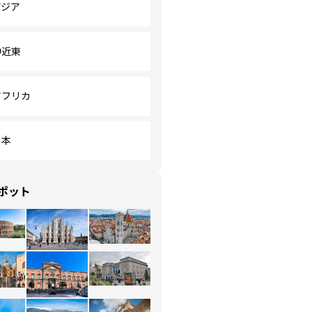
アジア
中近東
アフリカ
日本
ポット