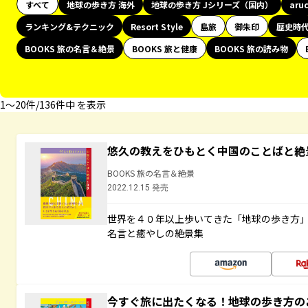
すべて
地球の歩き方 海外
地球の歩き方 Jシリーズ（国内）
aru
ランキング&テクニック
Resort Style
島旅
御朱印
歴史時
BOOKS 旅の名言＆絶景
BOOKS 旅と健康
BOOKS 旅の読み物
1〜20件/136件中 を表示
悠久の教えをひもとく中国のことばと絶
BOOKS 旅の名言＆絶景
2022.12.15 発売
世界を４０年以上歩いてきた「地球の歩き方
名言と癒やしの絶景集
今すぐ旅に出たくなる！地球の歩き方の