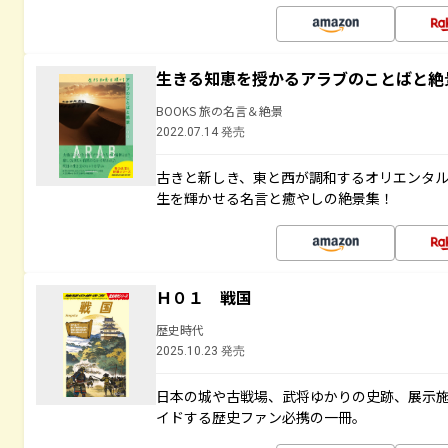
生きる知恵を授かるアラブのことばと絶
BOOKS 旅の名言＆絶景
2022.07.14 発売
古きと新しき、東と西が調和するオリエンタ
生を輝かせる名言と癒やしの絶景集！
Ｈ０１ 戦国
歴史時代
2025.10.23 発売
日本の城や古戦場、武将ゆかりの史跡、展示
イドする歴史ファン必携の一冊。