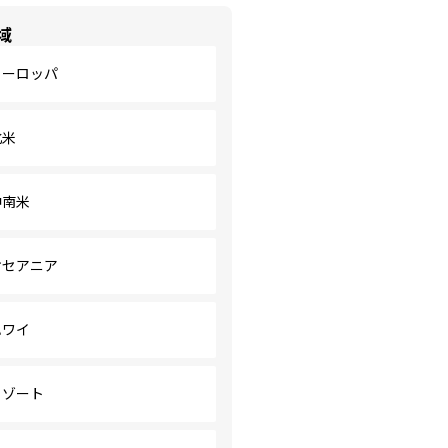
域
ヨーロッパ
北米
中南米
オセアニア
ハワイ
リゾート