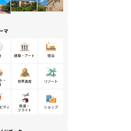
ーマ
食
建築・アート
宿泊
ト・
世界遺産
リゾート
戦
鉄道・
ビティ
ショップ
フライト