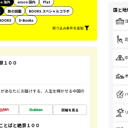
co 海外
aruco 国内
Plat
国と地
代
旅の図鑑
BOOKS スペシャルコラボ
BOOKS
D-Books
絞り込み条件を追加
景１００
」があなたにお届けする、人生を輝かせる中国の
詳細を見る
ことばと絶景１００