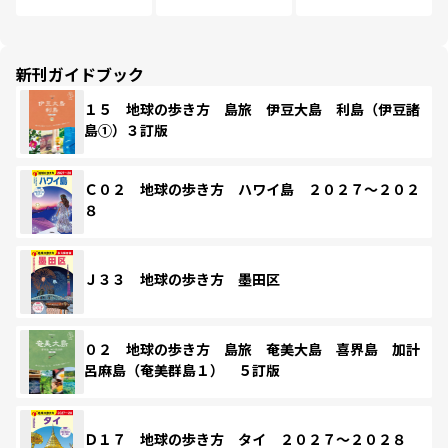
新刊ガイドブック
１５ 地球の歩き方 島旅 伊豆大島 利島（伊豆諸
島①）３訂版
Ｃ０２ 地球の歩き方 ハワイ島 ２０２７～２０２
８
Ｊ３３ 地球の歩き方 墨田区
０２ 地球の歩き方 島旅 奄美大島 喜界島 加計
呂麻島（奄美群島１） ５訂版
Ｄ１７ 地球の歩き方 タイ ２０２７～２０２８