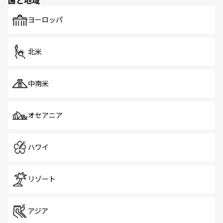
国と地域
発見がある。さらに、治安のよさや充実した公共交通機関
も、旅行者にとっては魅力的なポイント。グルメも豊富
で、ホーカーズは地元の風情を楽しめる外せないスポット
ヨーロッパ
だ。訪れる人を飽きさせないシンガポールで、多様な魅力
を体感しよう。 なお、新着のシンガポール情報は
コンテン
ツ一覧
を参照してほしい。
北米
中南米
オセアニア
ハワイ
リゾート
アジア