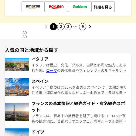
詳細を見る
…
1
2
3
9
AD
AD
人気の国と地域から探す
イタリア
イタリアは歴史、文化、グルメ、自然と多彩な魅力にあふ
れた国。
ローマ
の古代遺跡やフィレンツェのルネッサンス
美術、ヴェネツィアの運河など、歴史あるスポットはもち
スペイン
ろん、トスカーナの美しい田園風景やアマルフィ海岸の絶
景など、自然景観も見逃せない。観光の合間には、本場の
イベリア半島のほぼ80％を占めるスペインは、太陽が降り
ピザやパスタなど、絶品のイタリア料理を堪能することも
注ぐ地中海沿岸から雄大なピレネー山脈まで、多彩な自然
できる。朝目覚めてから夜眠るまで、すべての瞬間を楽し
と文化が詰まったヨーロッパ屈指の旅行先だ。多様な地域
フランスの基本情報と観光ガイド・有名観光スポ
ませてくれるイタリアで、忘れられない旅をしてみよう！
文化が根付くこの国では、情熱的なフラメンコ、熱気あふ
なお、新着のイタリア情報は
コンテンツ一覧
を参照してほ
れる闘牛、そして美味しいタパスが生活の一部となってい
ット
しい。
る。首都マドリードの洗練された雰囲気や、バルセロナの
フランスは、世界中の旅行者を魅了し続けるヨーロッパ屈
アートに溢れた街角から、地方では古代ローマ遺跡や中世
指の観光地だ。首都パリのエッフェル塔やルーブル美術館
の城塞都市、穏やかなビーチリゾートまで多彩な表情を見
といった象徴的なスポットから、田舎町の古風な美しさま
せる。地方によって風土や気候が異なるスペインはその個
ドイツ
で、幅広い魅力が詰まっている。華麗な宮殿、歴史的な大