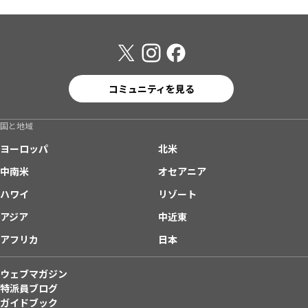
コミュニティを見る
国と地域
ヨーロッパ
北米
中南米
オセアニア
ハワイ
リゾート
アジア
中近東
アフリカ
日本
ウェブマガジン
特派員ブログ
ガイドブック