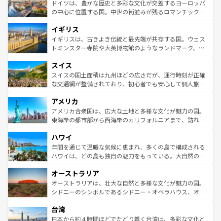
性で訪れる人を魅了する。 なお、新着のスペイン情報は
コ
聖堂、美しいビーチ、そして豊かな自然が、訪れる者を心
ドイツは、豊かな歴史と多彩な文化が交差するヨーロッパ
ンテンツ一覧
を参照してほしい。
から魅了する。また、フランスは美食の国としても知ら
の中心に位置する国。中世の街並みが残るロマンチック街
れ、フランス料理はユネスコ無形文化遺産にも登録されて
道から、未来を先取りするようなモダンな都市まで多様な
イギリス
いる。シャンパンの発祥地であるランス、プロヴァンスの
顔を持つこの国は、どこを歩いても飽きることがない。ベ
香り高いラベンダー畑など、多彩な楽しみ方が可能だ。さ
ルリンの文化的活気、バイエルン州のアルプスの絶景、そ
イギリスは、古きよき伝統と最先端が共存する国。ウェス
らに、パリ以外の地域にも魅力が溢れており、どの街角に
してライン川沿いのワイン畑といった風景は必見。ビール
トミンスター寺院や大英博物館のようなランドマーク、歴
も豊かな歴史と文化が息づいている。パリ以外の個性あふ
とソーセージを味わいながら地元の人と過ごす楽しい時間
史ある大学都市、美しい丘陵地帯や牧歌的な風景など、エ
れる地方に足を運ぶとそれぞれで全く異なる文化を体験で
スイス
は、お酒好きな人にはぜひ体験してほしい。 なお、新着の
リアごとに異なる魅力がある。また、優雅なアフタヌーン
きるだろう。 なお、新着のフランス情報は
コンテンツ一覧
ドイツ情報は
コンテンツ一覧
を参照してほしい。
ティー、ビール好きにはたまらない英国パブ、サッカー観
スイスの国土面積は九州ほどの広さだが、運行時刻が正確
を参照してほしい。
戦など、本場だからこそできる体験も豊富。イギリスを旅
な交通網が整備されており、初心者でも安心して個人旅行
して楽しみつくそう。 なお、新着のイギリス情報は
コンテ
を楽しめる。日本同様に時刻表どおりの旅が可能だ。中世
アメリカ
ンツ一覧
を参照してほしい。
の建物がそのまま残る町や、スイスならではのユニークな
博物館もあり、アルプス観光だけでなく町歩きも満喫する
アメリカ合衆国は、広大な土地と多様な文化が魅力の国。
ことができる。国民の所得が高いため物価も高いが、旅行
東海岸の都市部から西海岸のカリフォルニアまで、訪れる
者向けの交通パス提供のサービスもあり、うまく活用すれ
場所ごとに異なる風景と体験が待っている。ニューヨーク
ハワイ
ば市内交通費無料で観光を楽しむこともできる。 なお、新
のような巨大都市は、観光、ショッピング、エンターテイ
着のスイス情報は
コンテンツ一覧
を参照してほしい。
ンメントが詰まった刺激的なスポットだ。一方、アメリカ
年間を通じて温暖な気候に恵まれ、多くの島で構成される
西部には大自然が広がり、グランドキャニオンやイエロー
ハワイは、どの島も独自の魅力をもっている。大自然の神
ストーン国立公園といった絶景が堪能できる。さらに、南
秘を感じたいなら、火山が生み出した壮大な景観を誇るハ
オーストラリア
部のニューオーリンズでは、音楽と美食が融合した独特の
ワイ島は見逃せない。また、定番の観光地といえばオアフ
文化が魅力。旅行者はアメリカの各地域で異なる魅力を楽
島だが、静かな自然を求めるならマウイ島やカウアイ島が
オーストラリアは、壮大な自然と多様な文化が魅力の国。
しみながら、その多様性と豊かな歴史を感じることができ
おすすめ。エメラルドグリーンに輝く海をはじめ、豊かな
シドニーのシンボルであるシドニー・オペラハウス、オー
るだろう。車でのロードトリップや列車の旅も、アメリカ
文化や歴史が息づいている。「アロハスピリット」と呼ば
ストラリア東海岸北部に広がる大サンゴ礁地帯グレートバ
ならではの贅沢な旅のスタイルだ。 なお、新着のアメリカ
台湾
れるおもてなしの心で訪れる人々を迎えてくれるハワイの
リアリーフや大陸中央部にそびえるウルル（エアーズロッ
情報は
コンテンツ一覧
を参照してほしい。
人々、おいしいローカルフードやハワイアンミュージッ
ク）、タスマニアの美しい原生林やケアンズの熱帯雨林な
日本から約４時間ほどでたどり着く台湾は、多彩な文化と