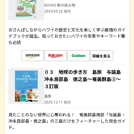
BOOKS 旅の読み物
2024.03.22 発売
おさんぽしながらハワイの歴史と文化を楽しく学ぶ最強のガイ
ドブックが誕生。知っておきたいハワイの年表やキーワード集
も必読
詳細を見る
０３ 地球の歩き方 島旅 与論島
沖永良部島 徳之島～奄美群島②～
３訂版
島旅
2025.12.11 発売
見たことのない世界に心奪われる！ 奄美群島南部「与論島・
沖永良部島・徳之島」の三島だけをフィーチャーした完全ガイ
ド。