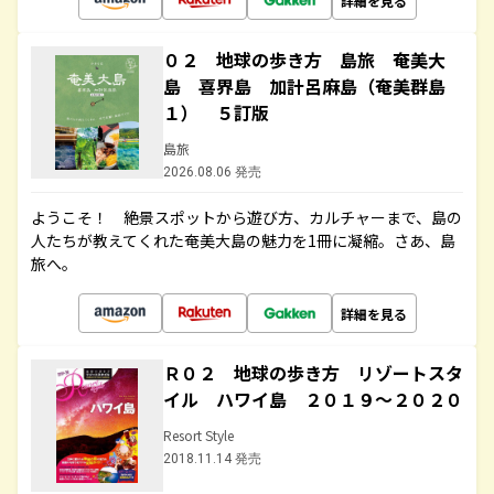
詳細を見る
０２ 地球の歩き方 島旅 奄美大
島 喜界島 加計呂麻島（奄美群島
１） ５訂版
島旅
2026.08.06 発売
ようこそ！ 絶景スポットから遊び方、カルチャーまで、島の
人たちが教えてくれた奄美大島の魅力を1冊に凝縮。さあ、島
旅へ。
詳細を見る
Ｒ０２ 地球の歩き方 リゾートスタ
イル ハワイ島 ２０１９～２０２０
Resort Style
2018.11.14 発売