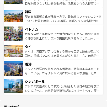
ク、伝統的なフラダンスなど、すべてがハワイの魅力を彩
ど、見どころがたくさん。また、カフェやワイン、オージ
自然が織りなす魅力的な観光地。活気あふれる大都市の台
っている。訪れるたびに新しい発見と感動が待っているハ
ービーフなどの食文化も豊かで、美味しいものであふれて
北やノスタルジックな町並みが人気な九份（ジォウフェ
ワイを、存分に味わってほしい。 なお、新着のハワイ情報
韓国
いる。アクティビティも充実しており、サーフィンやダイ
ン）、静ひつな山岳地帯である台湾東部など、都市の喧騒
は
コンテンツ一覧
を参照してほしい。
ビング、ハイキングなど、アウトドア好きにはたまらな
と山間の静けさが共存しており、訪れる人に新しい発見と
歴史ある王朝文化が残る一方で、最先端のファッションやK
い。オーストラリアの多彩な魅力を存分に味わいつくそ
驚きをもたらしてくれる。また、奥深い台湾の食文化も魅
-POPで世界を席巻している韓国。首都ソウルの宮殿や伝統
う。 なお、新着のオーストラリア情報は
コンテンツ一覧
を
力で、夜市などの屋台グルメから高級料理、ヘルシーで美
家屋が並ぶエリアでは韓国の歴史と文化に浸ることがで
参照してほしい。
ベトナム
容にもいいと評判のスイーツなど、バラエティ豊かな料理
き、地方に足を延ばせば四季折々の自然美を楽しむことが
が味わえる。 なお、新着の台湾情報は
コンテンツ一覧
を参
できる。そして、キムチや焼肉、絶品のストリートフード
豊かな自然と多様な文化が魅力的なベトナム。南北に細長
照してほしい。
まで、さまざまな韓国料理が待っている。夜には、韓国な
く伸びる国土には、広大な田園風景や青々とした山々、世
らではのナイトライフも堪能できる。あたたかいホスピタ
界遺産に登録された壮大な自然景観が点在し、都市部では
タイ
リティに包まれながら、韓国の多彩な魅力を心ゆくまで味
急速な発展と共に伝統が息づく。ハノイの古い町並みやホ
わってみてほしい。 なお、新着の韓国情報は
コンテンツ一
ーチミン市のフランス統治時代の建物も、独特の雰囲気を
タイは、東南アジアに位置する豊かな自然と歴史が息づく
覧
を参照してほしい。
醸し出している。また、バラエティの豊かさとおいしさで
国だ。首都バンコクは高層ビルが立ち並ぶ一方、伝統的な
世界中の食通を魅了してやまないベトナム料理も魅力のひ
寺院や市場がいたるところに点在し、古きよき文化と現代
香港
とつ。フォーやバインミー、ベトナムコーヒーなどは、ぜ
の活気が交差している。北部ではチェンマイなどの山岳地
ひ現地で味わいたい。どの地域を訪れてもあたたかい人々
帯で自然と触れ合い、南部ではプーケットやクラビの美し
アジアと西洋の文化が交わる香港は、特有のエネルギーを
が旅行者を迎えてくれるので、きっと忘れられない旅にな
いビーチでリゾート気分を楽しむことができる。タイ料理
もっている。ヴィクトリア湾に広がる壮大な景色、近未来
るはずだ。 なお、新着のベトナム情報は
コンテンツ一覧
を
は世界的に有名で、屋台から高級レストランまで味覚を刺
的なアートスポット、そして歴史と現代が融合した町並
参照してほしい。
シンガポール
激する。気候は一年中温暖で、どの季節にも異なる楽しみ
み、どこを訪れても感動するはず。観光スポットが密集し
が待っている。親しみやすいタイの人々、仏教を中心とし
ており、効率よく見どころを回れるのも魅力。息をのむよ
アジアの交差点として多文化が融合した独自の魅力を放つ
た文化、そして多様な観光資源が、訪れる旅人を魅了し続
うな絶景から文化的な体験まで、香港を存分に楽しみ尽く
シンガポール。未来的な建築物が並ぶマリーナベイ、歴史
ける。 なお、新着のタイ情報は
コンテンツ一覧
を参照して
そう。 なお、新着の香港情報は
コンテンツ一覧
を参照して
と伝統を感じられるエスニックタウン、多数の緑豊かな公
ほしい。
ほしい。
園や自然保護区など、自然が調和した近代的な景観と文化
の多様性あふれるカラフルな町は、どこを歩いても新しい