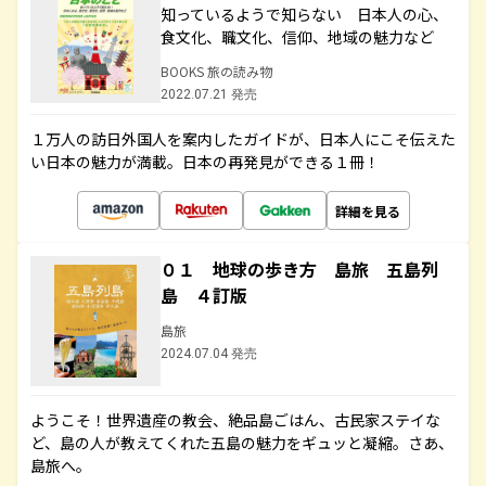
知っているようで知らない 日本人の心、
食文化、職文化、信仰、地域の魅力など
BOOKS 旅の読み物
2022.07.21 発売
１万人の訪日外国人を案内したガイドが、日本人にこそ伝えた
い日本の魅力が満載。日本の再発見ができる１冊！
詳細を見る
０１ 地球の歩き方 島旅 五島列
島 ４訂版
島旅
2024.07.04 発売
ようこそ！世界遺産の教会、絶品島ごはん、古民家ステイな
ど、島の人が教えてくれた五島の魅力をギュッと凝縮。さあ、
島旅へ。