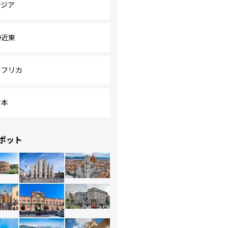
アジア
中近東
アフリカ
日本
ポット