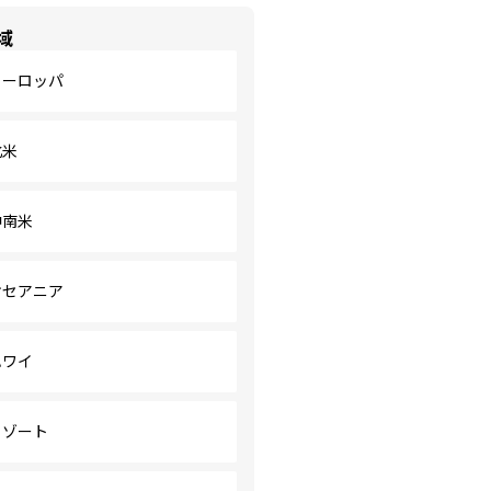
域
ヨーロッパ
北米
中南米
オセアニア
ハワイ
リゾート