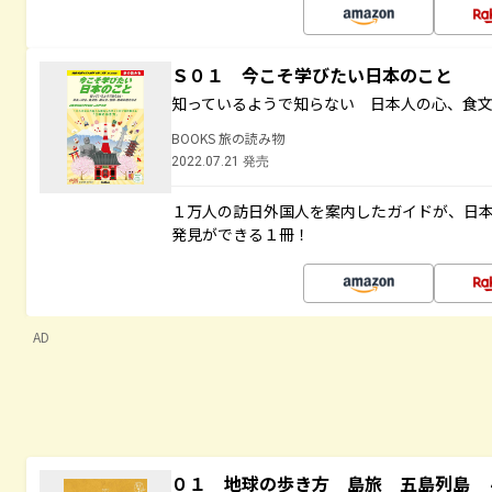
Ｓ０１ 今こそ学びたい日本のこと
知っているようで知らない 日本人の心、食
BOOKS 旅の読み物
2022.07.21 発売
１万人の訪日外国人を案内したガイドが、日
発見ができる１冊！
AD
０１ 地球の歩き方 島旅 五島列島 