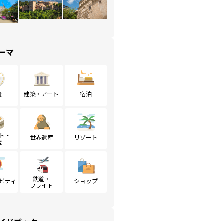
ーマ
食
建築・アート
宿泊
ト・
世界遺産
リゾート
戦
鉄道・
ビティ
ショップ
フライト