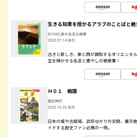
生きる知恵を授かるアラブのことばと絶
BOOKS 旅の名言＆絶景
2022.07.14 発売
古きと新しき、東と西が調和するオリエンタ
生を輝かせる名言と癒やしの絶景集！
Ｈ０１ 戦国
歴史時代
2025.10.23 発売
日本の城や古戦場、武将ゆかりの史跡、展示
イドする歴史ファン必携の一冊。