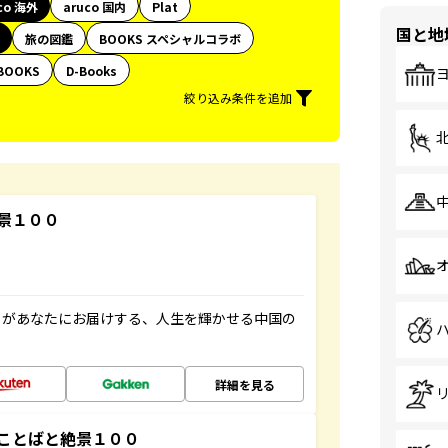
co 海外
aruco 国内
Plat
国と地
旅の図鑑
BOOKS スペシャルコラボ
BOOKS
D-Books
絞り込み条件を追加
景１００
」があなたにお届けする、人生を輝かせる中国の
詳細を見る
ことばと絶景１００