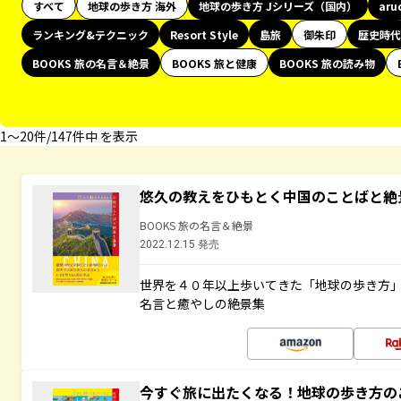
すべて
地球の歩き方 海外
地球の歩き方 Jシリーズ（国内）
aru
ランキング&テクニック
Resort Style
島旅
御朱印
歴史時代
BOOKS 旅の名言＆絶景
BOOKS 旅と健康
BOOKS 旅の読み物
1〜20件/147件中 を表示
悠久の教えをひもとく中国のことばと絶
BOOKS 旅の名言＆絶景
2022.12.15 発売
世界を４０年以上歩いてきた「地球の歩き方
名言と癒やしの絶景集
今すぐ旅に出たくなる！地球の歩き方の