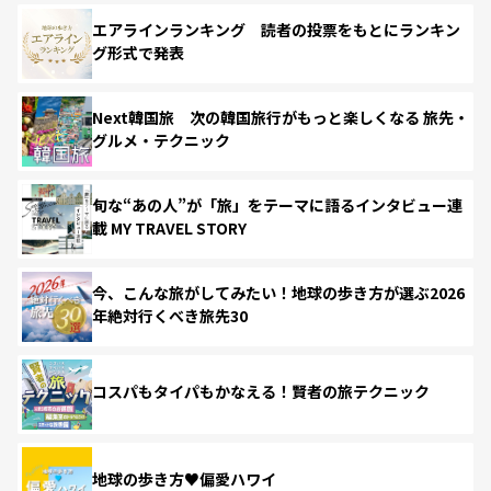
エアラインランキング 読者の投票をもとにランキン
グ形式で発表
Next韓国旅 次の韓国旅行がもっと楽しくなる 旅先・
グルメ・テクニック
旬な“あの人”が「旅」をテーマに語るインタビュー連
載 MY TRAVEL STORY
今、こんな旅がしてみたい！地球の歩き方が選ぶ2026
年絶対行くべき旅先30
コスパもタイパもかなえる！賢者の旅テクニック
地球の歩き方♥偏愛ハワイ