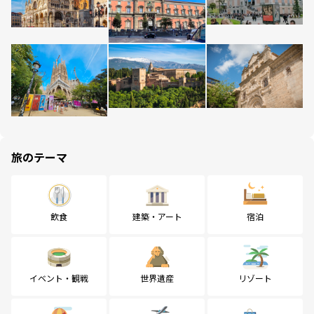
旅のテーマ
飲食
建築・アート
宿泊
イベント・観戦
世界遺産
リゾート