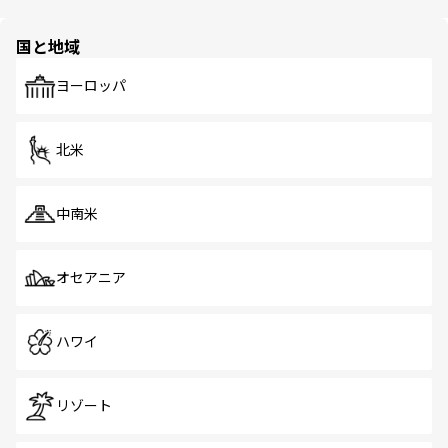
ほしい。
ほしい。
園や自然保護区など、自然が調和した近代的な景観と文化
の多様性あふれるカラフルな町は、どこを歩いても新しい
国と地域
発見がある。さらに、治安のよさや充実した公共交通機関
も、旅行者にとっては魅力的なポイント。グルメも豊富
で、ホーカーズは地元の風情を楽しめる外せないスポット
ヨーロッパ
だ。訪れる人を飽きさせないシンガポールで、多様な魅力
を体感しよう。 なお、新着のシンガポール情報は
コンテン
ツ一覧
を参照してほしい。
北米
中南米
オセアニア
ハワイ
リゾート