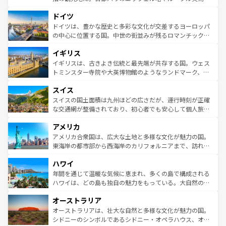
の城塞都市、穏やかなビーチリゾートまで多彩な表情を見
といった象徴的なスポットから、田舎町の古風な美しさま
せる。地方によって風土や気候が異なるスペインはその個
ドイツ
で、幅広い魅力が詰まっている。華麗な宮殿、歴史的な大
性で訪れる人を魅了する。 なお、新着のスペイン情報は
コ
聖堂、美しいビーチ、そして豊かな自然が、訪れる者を心
ドイツは、豊かな歴史と多彩な文化が交差するヨーロッパ
ンテンツ一覧
を参照してほしい。
から魅了する。また、フランスは美食の国としても知ら
の中心に位置する国。中世の街並みが残るロマンチック街
れ、フランス料理はユネスコ無形文化遺産にも登録されて
道から、未来を先取りするようなモダンな都市まで多様な
イギリス
いる。シャンパンの発祥地であるランス、プロヴァンスの
顔を持つこの国は、どこを歩いても飽きることがない。ベ
香り高いラベンダー畑など、多彩な楽しみ方が可能だ。さ
ルリンの文化的活気、バイエルン州のアルプスの絶景、そ
イギリスは、古きよき伝統と最先端が共存する国。ウェス
らに、パリ以外の地域にも魅力が溢れており、どの街角に
してライン川沿いのワイン畑といった風景は必見。ビール
トミンスター寺院や大英博物館のようなランドマーク、歴
も豊かな歴史と文化が息づいている。パリ以外の個性あふ
とソーセージを味わいながら地元の人と過ごす楽しい時間
史ある大学都市、美しい丘陵地帯や牧歌的な風景など、エ
れる地方に足を運ぶとそれぞれで全く異なる文化を体験で
スイス
は、お酒好きな人にはぜひ体験してほしい。 なお、新着の
リアごとに異なる魅力がある。また、優雅なアフタヌーン
きるだろう。 なお、新着のフランス情報は
コンテンツ一覧
ドイツ情報は
コンテンツ一覧
を参照してほしい。
ティー、ビール好きにはたまらない英国パブ、サッカー観
スイスの国土面積は九州ほどの広さだが、運行時刻が正確
を参照してほしい。
戦など、本場だからこそできる体験も豊富。イギリスを旅
な交通網が整備されており、初心者でも安心して個人旅行
して楽しみつくそう。 なお、新着のイギリス情報は
コンテ
を楽しめる。日本同様に時刻表どおりの旅が可能だ。中世
アメリカ
ンツ一覧
を参照してほしい。
の建物がそのまま残る町や、スイスならではのユニークな
博物館もあり、アルプス観光だけでなく町歩きも満喫する
アメリカ合衆国は、広大な土地と多様な文化が魅力の国。
ことができる。国民の所得が高いため物価も高いが、旅行
東海岸の都市部から西海岸のカリフォルニアまで、訪れる
者向けの交通パス提供のサービスもあり、うまく活用すれ
場所ごとに異なる風景と体験が待っている。ニューヨーク
ハワイ
ば市内交通費無料で観光を楽しむこともできる。 なお、新
のような巨大都市は、観光、ショッピング、エンターテイ
着のスイス情報は
コンテンツ一覧
を参照してほしい。
ンメントが詰まった刺激的なスポットだ。一方、アメリカ
年間を通じて温暖な気候に恵まれ、多くの島で構成される
西部には大自然が広がり、グランドキャニオンやイエロー
ハワイは、どの島も独自の魅力をもっている。大自然の神
ストーン国立公園といった絶景が堪能できる。さらに、南
秘を感じたいなら、火山が生み出した壮大な景観を誇るハ
オーストラリア
部のニューオーリンズでは、音楽と美食が融合した独特の
ワイ島は見逃せない。また、定番の観光地といえばオアフ
文化が魅力。旅行者はアメリカの各地域で異なる魅力を楽
島だが、静かな自然を求めるならマウイ島やカウアイ島が
オーストラリアは、壮大な自然と多様な文化が魅力の国。
しみながら、その多様性と豊かな歴史を感じることができ
おすすめ。エメラルドグリーンに輝く海をはじめ、豊かな
シドニーのシンボルであるシドニー・オペラハウス、オー