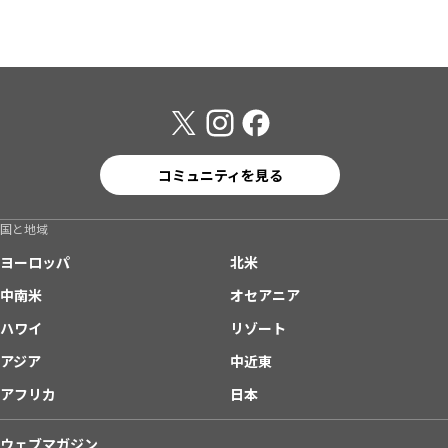
コミュニティを見る
国と地域
ヨーロッパ
北米
中南米
オセアニア
ハワイ
リゾート
アジア
中近東
アフリカ
日本
ウェブマガジン