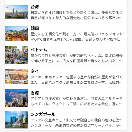
るだろう。車でのロードトリップや列車の旅も、アメリカ
文化や歴史が息づいている。「アロハスピリット」と呼ば
ストラリア東海岸北部に広がる大サンゴ礁地帯グレートバ
ならではの贅沢な旅のスタイルだ。 なお、新着のアメリカ
台湾
れるおもてなしの心で訪れる人々を迎えてくれるハワイの
リアリーフや大陸中央部にそびえるウルル（エアーズロッ
情報は
コンテンツ一覧
を参照してほしい。
人々、おいしいローカルフードやハワイアンミュージッ
ク）、タスマニアの美しい原生林やケアンズの熱帯雨林な
日本から約４時間ほどでたどり着く台湾は、多彩な文化と
ク、伝統的なフラダンスなど、すべてがハワイの魅力を彩
ど、見どころがたくさん。また、カフェやワイン、オージ
自然が織りなす魅力的な観光地。活気あふれる大都市の台
っている。訪れるたびに新しい発見と感動が待っているハ
ービーフなどの食文化も豊かで、美味しいものであふれて
北やノスタルジックな町並みが人気な九份（ジォウフェ
ワイを、存分に味わってほしい。 なお、新着のハワイ情報
韓国
いる。アクティビティも充実しており、サーフィンやダイ
ン）、静ひつな山岳地帯である台湾東部など、都市の喧騒
は
コンテンツ一覧
を参照してほしい。
ビング、ハイキングなど、アウトドア好きにはたまらな
と山間の静けさが共存しており、訪れる人に新しい発見と
歴史ある王朝文化が残る一方で、最先端のファッションやK
い。オーストラリアの多彩な魅力を存分に味わいつくそ
驚きをもたらしてくれる。また、奥深い台湾の食文化も魅
-POPで世界を席巻している韓国。首都ソウルの宮殿や伝統
う。 なお、新着のオーストラリア情報は
コンテンツ一覧
を
力で、夜市などの屋台グルメから高級料理、ヘルシーで美
家屋が並ぶエリアでは韓国の歴史と文化に浸ることがで
参照してほしい。
ベトナム
容にもいいと評判のスイーツなど、バラエティ豊かな料理
き、地方に足を延ばせば四季折々の自然美を楽しむことが
が味わえる。 なお、新着の台湾情報は
コンテンツ一覧
を参
できる。そして、キムチや焼肉、絶品のストリートフード
豊かな自然と多様な文化が魅力的なベトナム。南北に細長
照してほしい。
まで、さまざまな韓国料理が待っている。夜には、韓国な
く伸びる国土には、広大な田園風景や青々とした山々、世
らではのナイトライフも堪能できる。あたたかいホスピタ
界遺産に登録された壮大な自然景観が点在し、都市部では
タイ
リティに包まれながら、韓国の多彩な魅力を心ゆくまで味
急速な発展と共に伝統が息づく。ハノイの古い町並みやホ
わってみてほしい。 なお、新着の韓国情報は
コンテンツ一
ーチミン市のフランス統治時代の建物も、独特の雰囲気を
タイは、東南アジアに位置する豊かな自然と歴史が息づく
覧
を参照してほしい。
醸し出している。また、バラエティの豊かさとおいしさで
国だ。首都バンコクは高層ビルが立ち並ぶ一方、伝統的な
世界中の食通を魅了してやまないベトナム料理も魅力のひ
寺院や市場がいたるところに点在し、古きよき文化と現代
香港
とつ。フォーやバインミー、ベトナムコーヒーなどは、ぜ
の活気が交差している。北部ではチェンマイなどの山岳地
ひ現地で味わいたい。どの地域を訪れてもあたたかい人々
帯で自然と触れ合い、南部ではプーケットやクラビの美し
アジアと西洋の文化が交わる香港は、特有のエネルギーを
が旅行者を迎えてくれるので、きっと忘れられない旅にな
いビーチでリゾート気分を楽しむことができる。タイ料理
もっている。ヴィクトリア湾に広がる壮大な景色、近未来
るはずだ。 なお、新着のベトナム情報は
コンテンツ一覧
を
は世界的に有名で、屋台から高級レストランまで味覚を刺
的なアートスポット、そして歴史と現代が融合した町並
参照してほしい。
シンガポール
激する。気候は一年中温暖で、どの季節にも異なる楽しみ
み、どこを訪れても感動するはず。観光スポットが密集し
が待っている。親しみやすいタイの人々、仏教を中心とし
ており、効率よく見どころを回れるのも魅力。息をのむよ
アジアの交差点として多文化が融合した独自の魅力を放つ
た文化、そして多様な観光資源が、訪れる旅人を魅了し続
うな絶景から文化的な体験まで、香港を存分に楽しみ尽く
シンガポール。未来的な建築物が並ぶマリーナベイ、歴史
ける。 なお、新着のタイ情報は
コンテンツ一覧
を参照して
そう。 なお、新着の香港情報は
コンテンツ一覧
を参照して
と伝統を感じられるエスニックタウン、多数の緑豊かな公