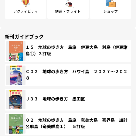
アクティビティ
鉄道・フライト
ショップ
新刊ガイドブック
１５ 地球の歩き方 島旅 伊豆大島 利島（伊豆諸
島①）３訂版
Ｃ０２ 地球の歩き方 ハワイ島 ２０２７～２０２
８
Ｊ３３ 地球の歩き方 墨田区
０２ 地球の歩き方 島旅 奄美大島 喜界島 加計
呂麻島（奄美群島１） ５訂版