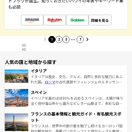
ドブックが誕生。知っておきたいハワイの年表やキーワード集
も必読
詳細を見る
…
1
2
3
7
AD
AD
人気の国と地域から探す
イタリア
イタリアは歴史、文化、グルメ、自然と多彩な魅力にあふ
れた国。
ローマ
の古代遺跡やフィレンツェのルネッサンス
美術、ヴェネツィアの運河など、歴史あるスポットはもち
スペイン
ろん、トスカーナの美しい田園風景やアマルフィ海岸の絶
景など、自然景観も見逃せない。観光の合間には、本場の
イベリア半島のほぼ80％を占めるスペインは、太陽が降り
ピザやパスタなど、絶品のイタリア料理を堪能することも
注ぐ地中海沿岸から雄大なピレネー山脈まで、多彩な自然
できる。朝目覚めてから夜眠るまで、すべての瞬間を楽し
と文化が詰まったヨーロッパ屈指の旅行先だ。多様な地域
フランスの基本情報と観光ガイド・有名観光スポ
ませてくれるイタリアで、忘れられない旅をしてみよう！
文化が根付くこの国では、情熱的なフラメンコ、熱気あふ
なお、新着のイタリア情報は
コンテンツ一覧
を参照してほ
れる闘牛、そして美味しいタパスが生活の一部となってい
ット
しい。
る。首都マドリードの洗練された雰囲気や、バルセロナの
フランスは、世界中の旅行者を魅了し続けるヨーロッパ屈
アートに溢れた街角から、地方では古代ローマ遺跡や中世
指の観光地だ。首都パリのエッフェル塔やルーブル美術館