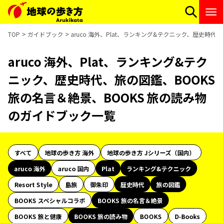
TOP
ガイドブック
aruco 海外、Plat、ランキング&テクニック、歴史時
aruco 海外、Plat、ランキング&テク
ニック、歴史時代、旅の図鑑、BOOKS
旅の名言＆絶景、BOOKS 旅の読み物
のガイドブック一覧
すべて
地球の歩き方 海外
地球の歩き方 Jシリーズ（国内）
aruco 海外
aruco 国内
Plat
ランキング&テクニック
Resort Style
島旅
御朱印
歴史時代
旅の図鑑
BOOKS スペシャルコラボ
BOOKS 旅の名言＆絶景
BOOKS 旅と健康
BOOKS 旅の読み物
BOOKS
D-Books