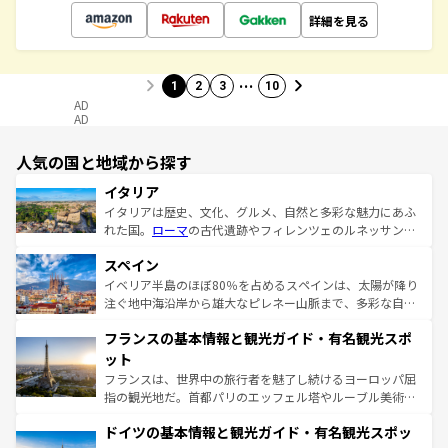
詳細を見る
…
1
2
3
10
AD
AD
人気の国と地域から探す
イタリア
イタリアは歴史、文化、グルメ、自然と多彩な魅力にあふ
れた国。
ローマ
の古代遺跡やフィレンツェのルネッサンス
美術、ヴェネツィアの運河など、歴史あるスポットはもち
スペイン
ろん、トスカーナの美しい田園風景やアマルフィ海岸の絶
景など、自然景観も見逃せない。観光の合間には、本場の
イベリア半島のほぼ80％を占めるスペインは、太陽が降り
ピザやパスタなど、絶品のイタリア料理を堪能することも
注ぐ地中海沿岸から雄大なピレネー山脈まで、多彩な自然
できる。朝目覚めてから夜眠るまで、すべての瞬間を楽し
と文化が詰まったヨーロッパ屈指の旅行先だ。多様な地域
フランスの基本情報と観光ガイド・有名観光スポ
ませてくれるイタリアで、忘れられない旅をしてみよう！
文化が根付くこの国では、情熱的なフラメンコ、熱気あふ
なお、新着のイタリア情報は
コンテンツ一覧
を参照してほ
れる闘牛、そして美味しいタパスが生活の一部となってい
ット
しい。
る。首都マドリードの洗練された雰囲気や、バルセロナの
フランスは、世界中の旅行者を魅了し続けるヨーロッパ屈
アートに溢れた街角から、地方では古代ローマ遺跡や中世
指の観光地だ。首都パリのエッフェル塔やルーブル美術館
の城塞都市、穏やかなビーチリゾートまで多彩な表情を見
といった象徴的なスポットから、田舎町の古風な美しさま
せる。地方によって風土や気候が異なるスペインはその個
ドイツの基本情報と観光ガイド・有名観光スポッ
で、幅広い魅力が詰まっている。華麗な宮殿、歴史的な大
性で訪れる人を魅了する。 なお、新着のスペイン情報は
コ