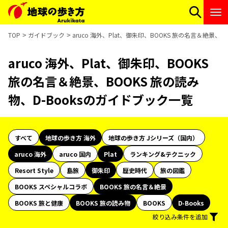
TOP
ガイドブック
aruco 海外、Plat、御朱印、BOOKS 旅の名言＆絶景、
aruco 海外、Plat、御朱印、BOOKS
旅の名言＆絶景、BOOKS 旅の読み
物、D-Booksのガイドブック一覧
すべて
地球の歩き方 海外
地球の歩き方 Jシリーズ（国内）
aruco 海外
aruco 国内
Plat
ランキング&テクニック
Resort Style
島旅
御朱印
歴史時代
旅の図鑑
BOOKS スペシャルコラボ
BOOKS 旅の名言＆絶景
BOOKS 旅と健康
BOOKS 旅の読み物
BOOKS
D-Books
絞り込み条件を追加