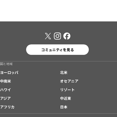
コミュニティを見る
国と地域
ヨーロッパ
北米
中南米
オセアニア
ハワイ
リゾート
アジア
中近東
アフリカ
日本