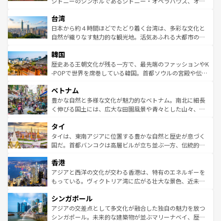
シドニーのシンボルであるシドニー・オペラハウス、オー
ならではの贅沢な旅のスタイルだ。 なお、新着のアメリカ
れるおもてなしの心で訪れる人々を迎えてくれるハワイの
ストラリア東海岸北部に広がる大サンゴ礁地帯グレートバ
情報は
コンテンツ一覧
を参照してほしい。
人々、おいしいローカルフードやハワイアンミュージッ
台湾
リアリーフや大陸中央部にそびえるウルル（エアーズロッ
ク、伝統的なフラダンスなど、すべてがハワイの魅力を彩
ク）、タスマニアの美しい原生林やケアンズの熱帯雨林な
日本から約４時間ほどでたどり着く台湾は、多彩な文化と
っている。訪れるたびに新しい発見と感動が待っているハ
ど、見どころがたくさん。また、カフェやワイン、オージ
自然が織りなす魅力的な観光地。活気あふれる大都市の台
ワイを、存分に味わってほしい。 なお、新着のハワイ情報
ービーフなどの食文化も豊かで、美味しいものであふれて
北やノスタルジックな町並みが人気な九份（ジォウフェ
は
コンテンツ一覧
を参照してほしい。
韓国
いる。アクティビティも充実しており、サーフィンやダイ
ン）、静ひつな山岳地帯である台湾東部など、都市の喧騒
ビング、ハイキングなど、アウトドア好きにはたまらな
と山間の静けさが共存しており、訪れる人に新しい発見と
歴史ある王朝文化が残る一方で、最先端のファッションやK
い。オーストラリアの多彩な魅力を存分に味わいつくそ
驚きをもたらしてくれる。また、奥深い台湾の食文化も魅
-POPで世界を席巻している韓国。首都ソウルの宮殿や伝統
う。 なお、新着のオーストラリア情報は
コンテンツ一覧
を
力で、夜市などの屋台グルメから高級料理、ヘルシーで美
家屋が並ぶエリアでは韓国の歴史と文化に浸ることがで
参照してほしい。
ベトナム
容にもいいと評判のスイーツなど、バラエティ豊かな料理
き、地方に足を延ばせば四季折々の自然美を楽しむことが
が味わえる。 なお、新着の台湾情報は
コンテンツ一覧
を参
できる。そして、キムチや焼肉、絶品のストリートフード
豊かな自然と多様な文化が魅力的なベトナム。南北に細長
照してほしい。
まで、さまざまな韓国料理が待っている。夜には、韓国な
く伸びる国土には、広大な田園風景や青々とした山々、世
らではのナイトライフも堪能できる。あたたかいホスピタ
界遺産に登録された壮大な自然景観が点在し、都市部では
タイ
リティに包まれながら、韓国の多彩な魅力を心ゆくまで味
急速な発展と共に伝統が息づく。ハノイの古い町並みやホ
わってみてほしい。 なお、新着の韓国情報は
コンテンツ一
ーチミン市のフランス統治時代の建物も、独特の雰囲気を
タイは、東南アジアに位置する豊かな自然と歴史が息づく
覧
を参照してほしい。
醸し出している。また、バラエティの豊かさとおいしさで
国だ。首都バンコクは高層ビルが立ち並ぶ一方、伝統的な
世界中の食通を魅了してやまないベトナム料理も魅力のひ
寺院や市場がいたるところに点在し、古きよき文化と現代
香港
とつ。フォーやバインミー、ベトナムコーヒーなどは、ぜ
の活気が交差している。北部ではチェンマイなどの山岳地
ひ現地で味わいたい。どの地域を訪れてもあたたかい人々
帯で自然と触れ合い、南部ではプーケットやクラビの美し
アジアと西洋の文化が交わる香港は、特有のエネルギーを
が旅行者を迎えてくれるので、きっと忘れられない旅にな
いビーチでリゾート気分を楽しむことができる。タイ料理
もっている。ヴィクトリア湾に広がる壮大な景色、近未来
るはずだ。 なお、新着のベトナム情報は
コンテンツ一覧
を
は世界的に有名で、屋台から高級レストランまで味覚を刺
的なアートスポット、そして歴史と現代が融合した町並
参照してほしい。
シンガポール
激する。気候は一年中温暖で、どの季節にも異なる楽しみ
み、どこを訪れても感動するはず。観光スポットが密集し
が待っている。親しみやすいタイの人々、仏教を中心とし
ており、効率よく見どころを回れるのも魅力。息をのむよ
アジアの交差点として多文化が融合した独自の魅力を放つ
た文化、そして多様な観光資源が、訪れる旅人を魅了し続
うな絶景から文化的な体験まで、香港を存分に楽しみ尽く
シンガポール。未来的な建築物が並ぶマリーナベイ、歴史