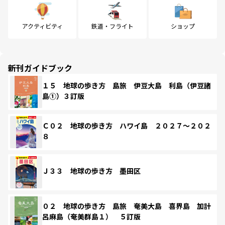
アクティビティ
鉄道・フライト
ショップ
新刊ガイドブック
１５ 地球の歩き方 島旅 伊豆大島 利島（伊豆諸
島①）３訂版
Ｃ０２ 地球の歩き方 ハワイ島 ２０２７～２０２
８
Ｊ３３ 地球の歩き方 墨田区
０２ 地球の歩き方 島旅 奄美大島 喜界島 加計
呂麻島（奄美群島１） ５訂版