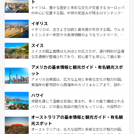
聖堂、美しいビーチ、そして豊かな自然が、訪れる者を心
ト
ンテンツ一覧
を参照してほしい。
から魅了する。また、フランスは美食の国としても知ら
ドイツは、豊かな歴史と多彩な文化が交差するヨーロッパ
れ、フランス料理はユネスコ無形文化遺産にも登録されて
の中心に位置する国。中世の街並みが残るロマンチック街
いる。シャンパンの発祥地であるランス、プロヴァンスの
道から、未来を先取りするようなモダンな都市まで多様な
香り高いラベンダー畑など、多彩な楽しみ方が可能だ。さ
イギリス
顔を持つこの国は、どこを歩いても飽きることがない。ベ
らに、パリ以外の地域にも魅力が溢れており、どの街角に
ルリンの文化的活気、バイエルン州のアルプスの絶景、そ
イギリスは、古きよき伝統と最先端が共存する国。ウェス
も豊かな歴史と文化が息づいている。パリ以外の個性あふ
してライン川沿いのワイン畑といった風景は必見。ビール
トミンスター寺院や大英博物館のようなランドマーク、歴
れる地方に足を運ぶとそれぞれで全く異なる文化を体験で
とソーセージを味わいながら地元の人と過ごす楽しい時間
史ある大学都市、美しい丘陵地帯や牧歌的な風景など、エ
きるだろう。 なお、新着のフランス情報は
コンテンツ一覧
スイス
は、お酒好きな人にはぜひ体験してほしい。 なお、新着の
リアごとに異なる魅力がある。また、優雅なアフタヌーン
を参照してほしい。
ドイツ情報は
コンテンツ一覧
を参照してほしい。
ティー、ビール好きにはたまらない英国パブ、サッカー観
スイスの国土面積は九州ほどの広さだが、運行時刻が正確
戦など、本場だからこそできる体験も豊富。イギリスを旅
な交通網が整備されており、初心者でも安心して個人旅行
して楽しみつくそう。 なお、新着のイギリス情報は
コンテ
を楽しめる。日本同様に時刻表どおりの旅が可能だ。中世
アメリカの基本情報と観光ガイド・有名観光スポ
ンツ一覧
を参照してほしい。
の建物がそのまま残る町や、スイスならではのユニークな
博物館もあり、アルプス観光だけでなく町歩きも満喫する
ット
ことができる。国民の所得が高いため物価も高いが、旅行
アメリカ合衆国は、広大な土地と多様な文化が魅力の国。
者向けの交通パス提供のサービスもあり、うまく活用すれ
東海岸の都市部から西海岸のカリフォルニアまで、訪れる
ば市内交通費無料で観光を楽しむこともできる。 なお、新
場所ごとに異なる風景と体験が待っている。ニューヨーク
着のスイス情報は
コンテンツ一覧
を参照してほしい。
ハワイ
のような巨大都市は、観光、ショッピング、エンターテイ
ンメントが詰まった刺激的なスポットだ。一方、アメリカ
年間を通じて温暖な気候に恵まれ、多くの島で構成される
西部には大自然が広がり、グランドキャニオンやイエロー
ハワイは、どの島も独自の魅力をもっている。大自然の神
ストーン国立公園といった絶景が堪能できる。さらに、南
秘を感じたいなら、火山が生み出した壮大な景観を誇るハ
オーストラリアの基本情報と観光ガイド・有名観
部のニューオーリンズでは、音楽と美食が融合した独特の
ワイ島は見逃せない。また、定番の観光地といえばオアフ
文化が魅力。旅行者はアメリカの各地域で異なる魅力を楽
島だが、静かな自然を求めるならマウイ島やカウアイ島が
光スポット
しみながら、その多様性と豊かな歴史を感じることができ
おすすめ。エメラルドグリーンに輝く海をはじめ、豊かな
オーストラリアは、壮大な自然と多様な文化が魅力の国。
るだろう。車でのロードトリップや列車の旅も、アメリカ
文化や歴史が息づいている。「アロハスピリット」と呼ば