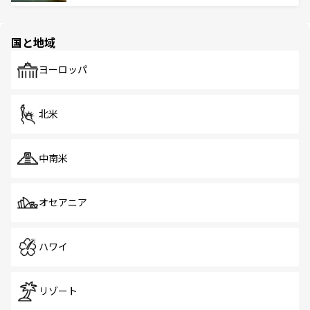
ける。 なお、新着のタイ情報は
コンテンツ一覧
を参照して
そう。 なお、新着の香港情報は
コンテンツ一覧
を参照して
と伝統を感じられるエスニックタウン、多数の緑豊かな公
ほしい。
ほしい。
園や自然保護区など、自然が調和した近代的な景観と文化
の多様性あふれるカラフルな町は、どこを歩いても新しい
国と地域
発見がある。さらに、治安のよさや充実した公共交通機関
も、旅行者にとっては魅力的なポイント。グルメも豊富
で、ホーカーズは地元の風情を楽しめる外せないスポット
ヨーロッパ
だ。訪れる人を飽きさせないシンガポールで、多様な魅力
を体感しよう。 なお、新着のシンガポール情報は
コンテン
ツ一覧
を参照してほしい。
北米
中南米
オセアニア
ハワイ
リゾート