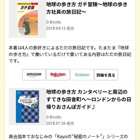
地球の歩き方 ガチ冒険～地球の歩き
方社員の旅日記～
D-Books
2018.04.12 発売
本書は4人の旅好きによるただの旅日記です。たまたま『地球
の歩き方』で働いているだけで書いてある内容はただの旅日記
です。
詳細を見る
地球の歩き方 カンタベリーと周辺の
すてきな田舎町へ～ロンドンからの日
帰りおさんぽガイド♪
D-Books
2018.07.26 発売
英会話本でおなじみの「Kayoの“秘密のノート”」シリーズの