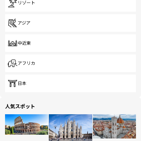
リゾート
アジア
中近東
アフリカ
日本
人気スポット