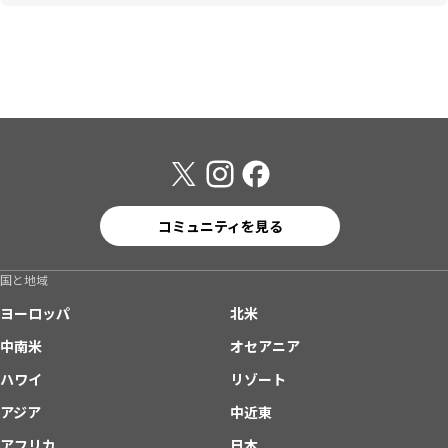
コミュニティを見る
国と地域
ヨーロッパ
北米
中南米
オセアニア
ハワイ
リゾート
アジア
中近東
アフリカ
日本