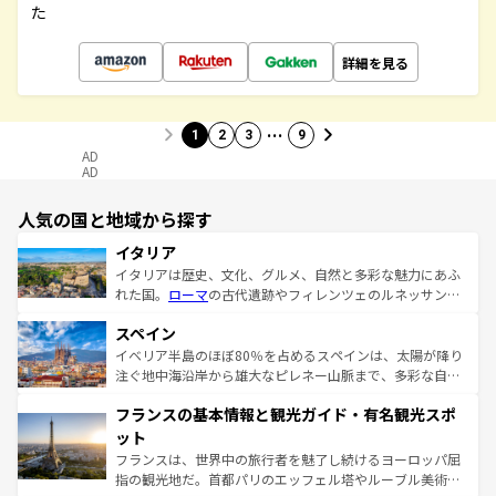
た
詳細を見る
…
1
2
3
9
AD
AD
人気の国と地域から探す
イタリア
イタリアは歴史、文化、グルメ、自然と多彩な魅力にあふ
れた国。
ローマ
の古代遺跡やフィレンツェのルネッサンス
美術、ヴェネツィアの運河など、歴史あるスポットはもち
スペイン
ろん、トスカーナの美しい田園風景やアマルフィ海岸の絶
景など、自然景観も見逃せない。観光の合間には、本場の
イベリア半島のほぼ80％を占めるスペインは、太陽が降り
ピザやパスタなど、絶品のイタリア料理を堪能することも
注ぐ地中海沿岸から雄大なピレネー山脈まで、多彩な自然
できる。朝目覚めてから夜眠るまで、すべての瞬間を楽し
と文化が詰まったヨーロッパ屈指の旅行先だ。多様な地域
フランスの基本情報と観光ガイド・有名観光スポ
ませてくれるイタリアで、忘れられない旅をしてみよう！
文化が根付くこの国では、情熱的なフラメンコ、熱気あふ
なお、新着のイタリア情報は
コンテンツ一覧
を参照してほ
れる闘牛、そして美味しいタパスが生活の一部となってい
ット
しい。
る。首都マドリードの洗練された雰囲気や、バルセロナの
フランスは、世界中の旅行者を魅了し続けるヨーロッパ屈
アートに溢れた街角から、地方では古代ローマ遺跡や中世
指の観光地だ。首都パリのエッフェル塔やルーブル美術館
の城塞都市、穏やかなビーチリゾートまで多彩な表情を見