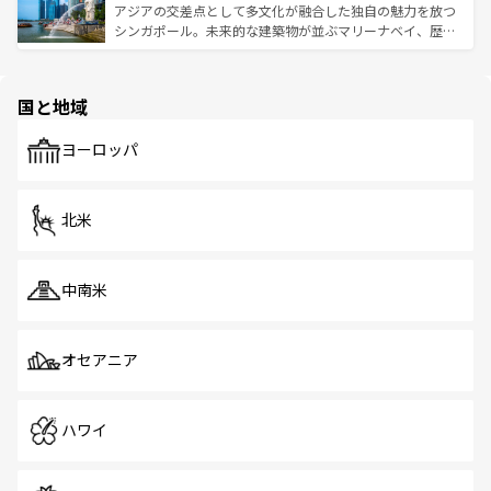
が待っている。親しみやすいタイの人々、仏教を中心とし
ており、効率よく見どころを回れるのも魅力。息をのむよ
アジアの交差点として多文化が融合した独自の魅力を放つ
た文化、そして多様な観光資源が、訪れる旅人を魅了し続
うな絶景から文化的な体験まで、香港を存分に楽しみ尽く
シンガポール。未来的な建築物が並ぶマリーナベイ、歴史
ける。 なお、新着のタイ情報は
コンテンツ一覧
を参照して
そう。 なお、新着の香港情報は
コンテンツ一覧
を参照して
と伝統を感じられるエスニックタウン、多数の緑豊かな公
ほしい。
ほしい。
園や自然保護区など、自然が調和した近代的な景観と文化
の多様性あふれるカラフルな町は、どこを歩いても新しい
国と地域
発見がある。さらに、治安のよさや充実した公共交通機関
も、旅行者にとっては魅力的なポイント。グルメも豊富
で、ホーカーズは地元の風情を楽しめる外せないスポット
ヨーロッパ
だ。訪れる人を飽きさせないシンガポールで、多様な魅力
を体感しよう。 なお、新着のシンガポール情報は
コンテン
ツ一覧
を参照してほしい。
北米
中南米
オセアニア
ハワイ