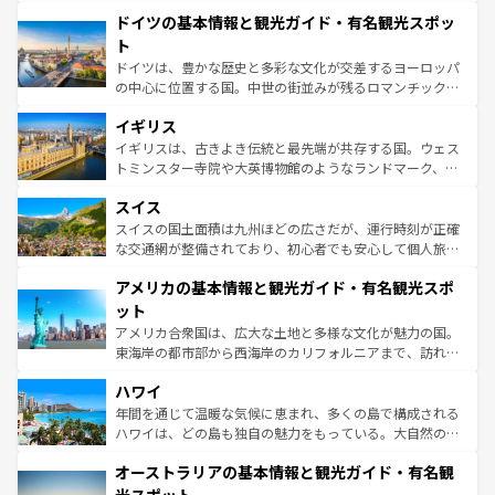
といった象徴的なスポットから、田舎町の古風な美しさま
せる。地方によって風土や気候が異なるスペインはその個
ドイツの基本情報と観光ガイド・有名観光スポッ
で、幅広い魅力が詰まっている。華麗な宮殿、歴史的な大
性で訪れる人を魅了する。 なお、新着のスペイン情報は
コ
聖堂、美しいビーチ、そして豊かな自然が、訪れる者を心
ト
ンテンツ一覧
を参照してほしい。
から魅了する。また、フランスは美食の国としても知ら
ドイツは、豊かな歴史と多彩な文化が交差するヨーロッパ
れ、フランス料理はユネスコ無形文化遺産にも登録されて
の中心に位置する国。中世の街並みが残るロマンチック街
いる。シャンパンの発祥地であるランス、プロヴァンスの
道から、未来を先取りするようなモダンな都市まで多様な
香り高いラベンダー畑など、多彩な楽しみ方が可能だ。さ
イギリス
顔を持つこの国は、どこを歩いても飽きることがない。ベ
らに、パリ以外の地域にも魅力が溢れており、どの街角に
ルリンの文化的活気、バイエルン州のアルプスの絶景、そ
イギリスは、古きよき伝統と最先端が共存する国。ウェス
も豊かな歴史と文化が息づいている。パリ以外の個性あふ
してライン川沿いのワイン畑といった風景は必見。ビール
トミンスター寺院や大英博物館のようなランドマーク、歴
れる地方に足を運ぶとそれぞれで全く異なる文化を体験で
とソーセージを味わいながら地元の人と過ごす楽しい時間
史ある大学都市、美しい丘陵地帯や牧歌的な風景など、エ
きるだろう。 なお、新着のフランス情報は
コンテンツ一覧
スイス
は、お酒好きな人にはぜひ体験してほしい。 なお、新着の
リアごとに異なる魅力がある。また、優雅なアフタヌーン
を参照してほしい。
ドイツ情報は
コンテンツ一覧
を参照してほしい。
ティー、ビール好きにはたまらない英国パブ、サッカー観
スイスの国土面積は九州ほどの広さだが、運行時刻が正確
戦など、本場だからこそできる体験も豊富。イギリスを旅
な交通網が整備されており、初心者でも安心して個人旅行
して楽しみつくそう。 なお、新着のイギリス情報は
コンテ
を楽しめる。日本同様に時刻表どおりの旅が可能だ。中世
アメリカの基本情報と観光ガイド・有名観光スポ
ンツ一覧
を参照してほしい。
の建物がそのまま残る町や、スイスならではのユニークな
博物館もあり、アルプス観光だけでなく町歩きも満喫する
ット
ことができる。国民の所得が高いため物価も高いが、旅行
アメリカ合衆国は、広大な土地と多様な文化が魅力の国。
者向けの交通パス提供のサービスもあり、うまく活用すれ
東海岸の都市部から西海岸のカリフォルニアまで、訪れる
ば市内交通費無料で観光を楽しむこともできる。 なお、新
場所ごとに異なる風景と体験が待っている。ニューヨーク
着のスイス情報は
コンテンツ一覧
を参照してほしい。
ハワイ
のような巨大都市は、観光、ショッピング、エンターテイ
ンメントが詰まった刺激的なスポットだ。一方、アメリカ
年間を通じて温暖な気候に恵まれ、多くの島で構成される
西部には大自然が広がり、グランドキャニオンやイエロー
ハワイは、どの島も独自の魅力をもっている。大自然の神
ストーン国立公園といった絶景が堪能できる。さらに、南
秘を感じたいなら、火山が生み出した壮大な景観を誇るハ
オーストラリアの基本情報と観光ガイド・有名観
部のニューオーリンズでは、音楽と美食が融合した独特の
ワイ島は見逃せない。また、定番の観光地といえばオアフ
文化が魅力。旅行者はアメリカの各地域で異なる魅力を楽
島だが、静かな自然を求めるならマウイ島やカウアイ島が