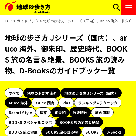
TOP
ガイドブック
地球の歩き方 Jシリーズ（国内）、aruco 海外、御朱印、
地球の歩き方 Jシリーズ（国内）、ar
uco 海外、御朱印、歴史時代、BOOK
S 旅の名言＆絶景、BOOKS 旅の読み
物、D-Booksのガイドブック一覧
すべて
地球の歩き方 海外
地球の歩き方 Jシリーズ（国内）
aruco 海外
aruco 国内
Plat
ランキング&テクニック
Resort Style
島旅
御朱印
歴史時代
旅の図鑑
BOOKS スペシャルコラボ
BOOKS 旅の名言＆絶景
BOOKS 旅と健康
BOOKS 旅の読み物
BOOKS
D-Books