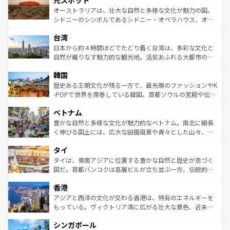
光スポット
しみながら、その多様性と豊かな歴史を感じることができ
おすすめ。エメラルドグリーンに輝く海をはじめ、豊かな
オーストラリアは、壮大な自然と多様な文化が魅力の国。
るだろう。車でのロードトリップや列車の旅も、アメリカ
文化や歴史が息づいている。「アロハスピリット」と呼ば
シドニーのシンボルであるシドニー・オペラハウス、オー
ならではの贅沢な旅のスタイルだ。 なお、新着のアメリカ
れるおもてなしの心で訪れる人々を迎えてくれるハワイの
ストラリア東海岸北部に広がる大サンゴ礁地帯グレートバ
情報は
コンテンツ一覧
を参照してほしい。
人々、おいしいローカルフードやハワイアンミュージッ
台湾
リアリーフや大陸中央部にそびえるウルル（エアーズロッ
ク、伝統的なフラダンスなど、すべてがハワイの魅力を彩
ク）、タスマニアの美しい原生林やケアンズの熱帯雨林な
日本から約４時間ほどでたどり着く台湾は、多彩な文化と
っている。訪れるたびに新しい発見と感動が待っているハ
ど、見どころがたくさん。また、カフェやワイン、オージ
自然が織りなす魅力的な観光地。活気あふれる大都市の台
ワイを、存分に味わってほしい。 なお、新着のハワイ情報
ービーフなどの食文化も豊かで、美味しいものであふれて
北やノスタルジックな町並みが人気な九份（ジォウフェ
は
コンテンツ一覧
を参照してほしい。
韓国
いる。アクティビティも充実しており、サーフィンやダイ
ン）、静ひつな山岳地帯である台湾東部など、都市の喧騒
ビング、ハイキングなど、アウトドア好きにはたまらな
と山間の静けさが共存しており、訪れる人に新しい発見と
歴史ある王朝文化が残る一方で、最先端のファッションやK
い。オーストラリアの多彩な魅力を存分に味わいつくそ
驚きをもたらしてくれる。また、奥深い台湾の食文化も魅
-POPで世界を席巻している韓国。首都ソウルの宮殿や伝統
う。 なお、新着のオーストラリア情報は
コンテンツ一覧
を
力で、夜市などの屋台グルメから高級料理、ヘルシーで美
家屋が並ぶエリアでは韓国の歴史と文化に浸ることがで
参照してほしい。
ベトナム
容にもいいと評判のスイーツなど、バラエティ豊かな料理
き、地方に足を延ばせば四季折々の自然美を楽しむことが
が味わえる。 なお、新着の台湾情報は
コンテンツ一覧
を参
できる。そして、キムチや焼肉、絶品のストリートフード
豊かな自然と多様な文化が魅力的なベトナム。南北に細長
照してほしい。
まで、さまざまな韓国料理が待っている。夜には、韓国な
く伸びる国土には、広大な田園風景や青々とした山々、世
らではのナイトライフも堪能できる。あたたかいホスピタ
界遺産に登録された壮大な自然景観が点在し、都市部では
タイ
リティに包まれながら、韓国の多彩な魅力を心ゆくまで味
急速な発展と共に伝統が息づく。ハノイの古い町並みやホ
わってみてほしい。 なお、新着の韓国情報は
コンテンツ一
ーチミン市のフランス統治時代の建物も、独特の雰囲気を
タイは、東南アジアに位置する豊かな自然と歴史が息づく
覧
を参照してほしい。
醸し出している。また、バラエティの豊かさとおいしさで
国だ。首都バンコクは高層ビルが立ち並ぶ一方、伝統的な
世界中の食通を魅了してやまないベトナム料理も魅力のひ
寺院や市場がいたるところに点在し、古きよき文化と現代
香港
とつ。フォーやバインミー、ベトナムコーヒーなどは、ぜ
の活気が交差している。北部ではチェンマイなどの山岳地
ひ現地で味わいたい。どの地域を訪れてもあたたかい人々
帯で自然と触れ合い、南部ではプーケットやクラビの美し
アジアと西洋の文化が交わる香港は、特有のエネルギーを
が旅行者を迎えてくれるので、きっと忘れられない旅にな
いビーチでリゾート気分を楽しむことができる。タイ料理
もっている。ヴィクトリア湾に広がる壮大な景色、近未来
るはずだ。 なお、新着のベトナム情報は
コンテンツ一覧
を
は世界的に有名で、屋台から高級レストランまで味覚を刺
的なアートスポット、そして歴史と現代が融合した町並
参照してほしい。
シンガポール
激する。気候は一年中温暖で、どの季節にも異なる楽しみ
み、どこを訪れても感動するはず。観光スポットが密集し