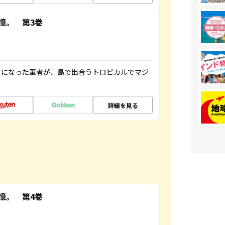
憶。 第3巻
とになった筆者が、島で出合うトロピカルでマジ
詳細を見る
憶。 第4巻