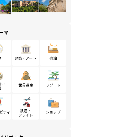
ーマ
食
建築・アート
宿泊
ト・
世界遺産
リゾート
戦
鉄道・
ビティ
ショップ
フライト