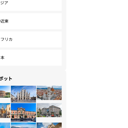
アジア
中近東
アフリカ
日本
ポット