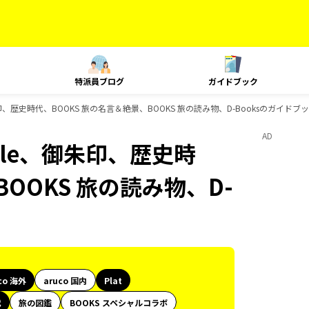
特派員ブログ
ガイドブック
yle、御朱印、歴史時代、BOOKS 旅の名言＆絶景、BOOKS 旅の読み物、D-Booksのガイド
AD
 Style、御朱印、歴史時
OOKS 旅の読み物、D-
co 海外
aruco 国内
Plat
代
旅の図鑑
BOOKS スペシャルコラボ