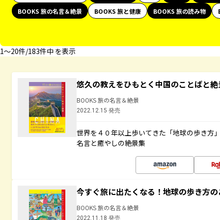
BOOKS 旅の名言＆絶景
BOOKS 旅と健康
BOOKS 旅の読み物
1〜20件/183件中 を表示
悠久の教えをひもとく中国のことばと絶
BOOKS 旅の名言＆絶景
2022.12.15 発売
世界を４０年以上歩いてきた「地球の歩き方
名言と癒やしの絶景集
今すぐ旅に出たくなる！地球の歩き方の
BOOKS 旅の名言＆絶景
2022.11.18 発売