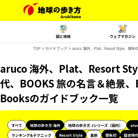
国と地域
ウェブマガジン
TOP
ガイドブック
aruco 海外、Plat、Resort St
aruco 海外、Plat、Resort
代、BOOKS 旅の名言＆絶景、B
Booksのガイドブック一覧
すべて
地球の歩き方 海外
地球の歩き方 Jシリーズ（国内）
aru
ランキング&テクニック
Resort Style
島旅
御朱印
歴史時