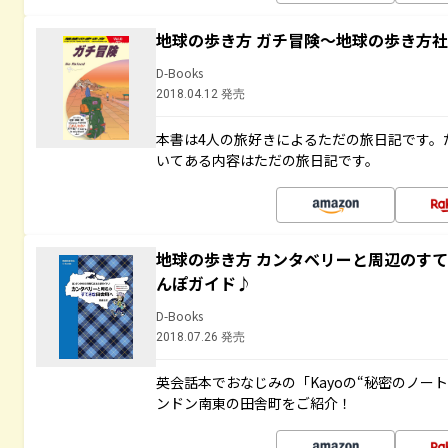
地球の歩き方 ガチ冒険～地球の歩き方
D-Books
2018.04.12 発売
本書は4人の旅好きによるただの旅日記です。
いてある内容はただの旅日記です。
地球の歩き方 カンタベリーと周辺のす
んぽガイド♪
D-Books
2018.07.26 発売
英会話本でおなじみの「Kayoの“秘密のノー
ンドン南東の田舎町をご紹介！