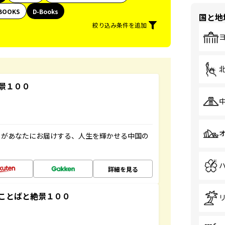
BOOKS
D-Books
国と地
絞り込み条件を追加
景１００
」があなたにお届けする、人生を輝かせる中国の
詳細を見る
ことばと絶景１００