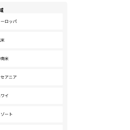
域
ヨーロッパ
北米
中南米
オセアニア
ハワイ
リゾート