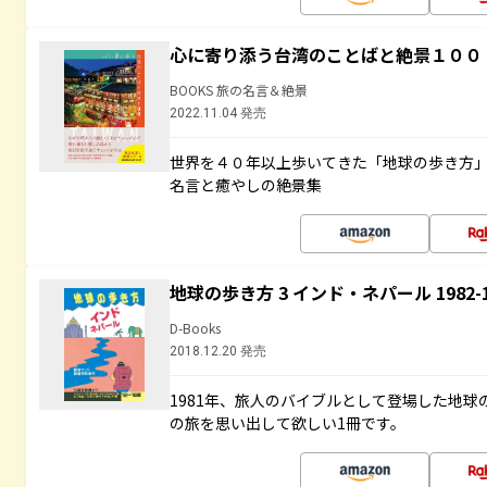
心に寄り添う台湾のことばと絶景１００
BOOKS 旅の名言＆絶景
2022.11.04 発売
世界を４０年以上歩いてきた「地球の歩き方
名言と癒やしの絶景集
地球の歩き方 3 インド・ネパール 1982
D-Books
2018.12.20 発売
1981年、旅人のバイブルとして登場した地
の旅を思い出して欲しい1冊です。