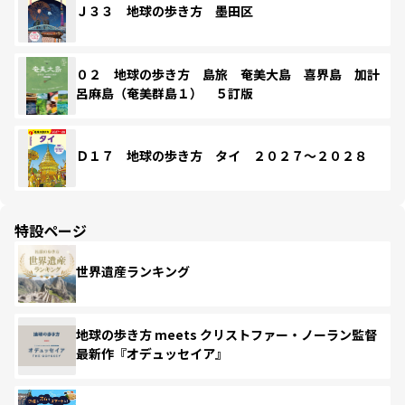
Ｊ３３ 地球の歩き方 墨田区
０２ 地球の歩き方 島旅 奄美大島 喜界島 加計
呂麻島（奄美群島１） ５訂版
Ｄ１７ 地球の歩き方 タイ ２０２７～２０２８
特設ページ
世界遺産ランキング
地球の歩き方 meets クリストファー・ノーラン監督
最新作『オデュッセイア』