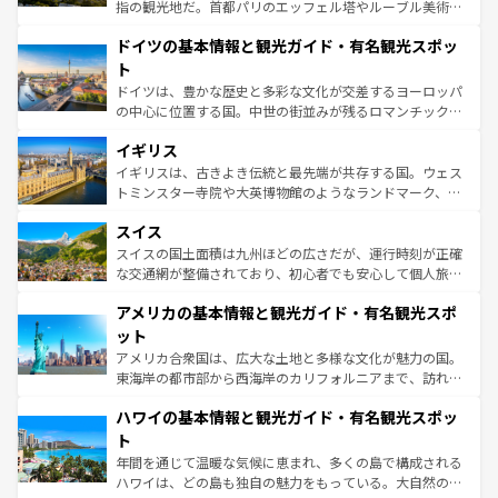
アートに溢れた街角から、地方では古代ローマ遺跡や中世
指の観光地だ。首都パリのエッフェル塔やルーブル美術館
の城塞都市、穏やかなビーチリゾートまで多彩な表情を見
といった象徴的なスポットから、田舎町の古風な美しさま
せる。地方によって風土や気候が異なるスペインはその個
ドイツの基本情報と観光ガイド・有名観光スポッ
で、幅広い魅力が詰まっている。華麗な宮殿、歴史的な大
性で訪れる人を魅了する。 なお、新着のスペイン情報は
コ
聖堂、美しいビーチ、そして豊かな自然が、訪れる者を心
ト
ンテンツ一覧
を参照してほしい。
から魅了する。また、フランスは美食の国としても知ら
ドイツは、豊かな歴史と多彩な文化が交差するヨーロッパ
れ、フランス料理はユネスコ無形文化遺産にも登録されて
の中心に位置する国。中世の街並みが残るロマンチック街
いる。シャンパンの発祥地であるランス、プロヴァンスの
道から、未来を先取りするようなモダンな都市まで多様な
香り高いラベンダー畑など、多彩な楽しみ方が可能だ。さ
イギリス
顔を持つこの国は、どこを歩いても飽きることがない。ベ
らに、パリ以外の地域にも魅力が溢れており、どの街角に
ルリンの文化的活気、バイエルン州のアルプスの絶景、そ
イギリスは、古きよき伝統と最先端が共存する国。ウェス
も豊かな歴史と文化が息づいている。パリ以外の個性あふ
してライン川沿いのワイン畑といった風景は必見。ビール
トミンスター寺院や大英博物館のようなランドマーク、歴
れる地方に足を運ぶとそれぞれで全く異なる文化を体験で
とソーセージを味わいながら地元の人と過ごす楽しい時間
史ある大学都市、美しい丘陵地帯や牧歌的な風景など、エ
きるだろう。 なお、新着のフランス情報は
コンテンツ一覧
スイス
は、お酒好きな人にはぜひ体験してほしい。 なお、新着の
リアごとに異なる魅力がある。また、優雅なアフタヌーン
を参照してほしい。
ドイツ情報は
コンテンツ一覧
を参照してほしい。
ティー、ビール好きにはたまらない英国パブ、サッカー観
スイスの国土面積は九州ほどの広さだが、運行時刻が正確
戦など、本場だからこそできる体験も豊富。イギリスを旅
な交通網が整備されており、初心者でも安心して個人旅行
して楽しみつくそう。 なお、新着のイギリス情報は
コンテ
を楽しめる。日本同様に時刻表どおりの旅が可能だ。中世
アメリカの基本情報と観光ガイド・有名観光スポ
ンツ一覧
を参照してほしい。
の建物がそのまま残る町や、スイスならではのユニークな
博物館もあり、アルプス観光だけでなく町歩きも満喫する
ット
ことができる。国民の所得が高いため物価も高いが、旅行
アメリカ合衆国は、広大な土地と多様な文化が魅力の国。
者向けの交通パス提供のサービスもあり、うまく活用すれ
東海岸の都市部から西海岸のカリフォルニアまで、訪れる
ば市内交通費無料で観光を楽しむこともできる。 なお、新
場所ごとに異なる風景と体験が待っている。ニューヨーク
着のスイス情報は
コンテンツ一覧
を参照してほしい。
ハワイの基本情報と観光ガイド・有名観光スポッ
のような巨大都市は、観光、ショッピング、エンターテイ
ンメントが詰まった刺激的なスポットだ。一方、アメリカ
ト
西部には大自然が広がり、グランドキャニオンやイエロー
年間を通じて温暖な気候に恵まれ、多くの島で構成される
ストーン国立公園といった絶景が堪能できる。さらに、南
ハワイは、どの島も独自の魅力をもっている。大自然の神
部のニューオーリンズでは、音楽と美食が融合した独特の