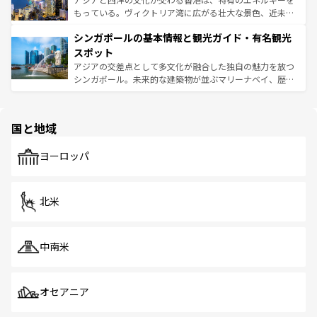
が旅行者を迎えてくれるので、きっと忘れられない旅にな
いビーチでリゾート気分を楽しむことができる。タイ料理
もっている。ヴィクトリア湾に広がる壮大な景色、近未来
るはずだ。 なお、新着のベトナム情報は
コンテンツ一覧
を
は世界的に有名で、屋台から高級レストランまで味覚を刺
的なアートスポット、そして歴史と現代が融合した町並
参照してほしい。
シンガポールの基本情報と観光ガイド・有名観光
激する。気候は一年中温暖で、どの季節にも異なる楽しみ
み、どこを訪れても感動するはず。観光スポットが密集し
が待っている。親しみやすいタイの人々、仏教を中心とし
ており、効率よく見どころを回れるのも魅力。息をのむよ
スポット
た文化、そして多様な観光資源が、訪れる旅人を魅了し続
うな絶景から文化的な体験まで、香港を存分に楽しみ尽く
アジアの交差点として多文化が融合した独自の魅力を放つ
ける。 なお、新着のタイ情報は
コンテンツ一覧
を参照して
そう。 なお、新着の香港情報は
コンテンツ一覧
を参照して
シンガポール。未来的な建築物が並ぶマリーナベイ、歴史
ほしい。
ほしい。
と伝統を感じられるエスニックタウン、多数の緑豊かな公
園や自然保護区など、自然が調和した近代的な景観と文化
の多様性あふれるカラフルな町は、どこを歩いても新しい
国と地域
発見がある。さらに、治安のよさや充実した公共交通機関
も、旅行者にとっては魅力的なポイント。グルメも豊富
で、ホーカーズは地元の風情を楽しめる外せないスポット
ヨーロッパ
だ。訪れる人を飽きさせないシンガポールで、多様な魅力
を体感しよう。 なお、新着のシンガポール情報は
コンテン
ツ一覧
を参照してほしい。
北米
中南米
オセアニア