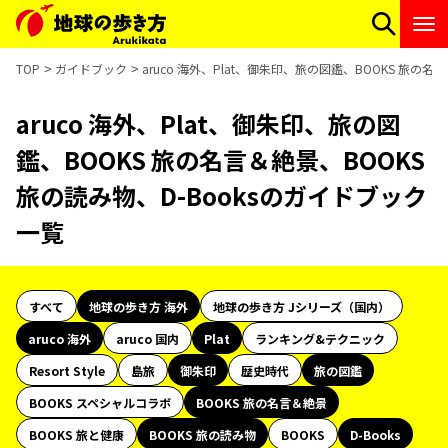
TOP
ガイドブック
aruco 海外、Plat、御朱印、旅の図鑑、BOOKS 旅の
aruco 海外、Plat、御朱印、旅の図
鑑、BOOKS 旅の名言＆絶景、BOOKS
旅の読み物、D-Booksのガイドブック
一覧
すべて
地球の歩き方 海外
地球の歩き方 Jシリーズ（国内）
aruco 海外
aruco 国内
Plat
ランキング&テクニック
Resort Style
島旅
御朱印
歴史時代
旅の図鑑
BOOKS スペシャルコラボ
BOOKS 旅の名言＆絶景
BOOKS 旅と健康
BOOKS 旅の読み物
BOOKS
D-Books