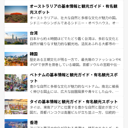
秘を感じたいなら、火山が生み出した壮大な景観を誇るハ
文化が魅力。旅行者はアメリカの各地域で異なる魅力を楽
オーストラリアの基本情報と観光ガイド・有名観
ワイ島は見逃せない。また、定番の観光地といえばオアフ
しみながら、その多様性と豊かな歴史を感じることができ
島だが、静かな自然を求めるならマウイ島やカウアイ島が
光スポット
るだろう。車でのロードトリップや列車の旅も、アメリカ
おすすめ。エメラルドグリーンに輝く海をはじめ、豊かな
オーストラリアは、壮大な自然と多様な文化が魅力の国。
ならではの贅沢な旅のスタイルだ。 なお、新着のアメリカ
文化や歴史が息づいている。「アロハスピリット」と呼ば
シドニーのシンボルであるシドニー・オペラハウス、オー
情報は
コンテンツ一覧
を参照してほしい。
れるおもてなしの心で訪れる人々を迎えてくれるハワイの
ストラリア東海岸北部に広がる大サンゴ礁地帯グレートバ
人々、おいしいローカルフードやハワイアンミュージッ
台湾
リアリーフや大陸中央部にそびえるウルル（エアーズロッ
ク、伝統的なフラダンスなど、すべてがハワイの魅力を彩
ク）、タスマニアの美しい原生林やケアンズの熱帯雨林な
日本から約４時間ほどでたどり着く台湾は、多彩な文化と
っている。訪れるたびに新しい発見と感動が待っているハ
ど、見どころがたくさん。また、カフェやワイン、オージ
自然が織りなす魅力的な観光地。活気あふれる大都市の台
ワイを、存分に味わってほしい。 なお、新着のハワイ情報
ービーフなどの食文化も豊かで、美味しいものであふれて
北やノスタルジックな町並みが人気な九份（ジォウフェ
は
コンテンツ一覧
を参照してほしい。
韓国
いる。アクティビティも充実しており、サーフィンやダイ
ン）、静ひつな山岳地帯である台湾東部など、都市の喧騒
ビング、ハイキングなど、アウトドア好きにはたまらな
と山間の静けさが共存しており、訪れる人に新しい発見と
歴史ある王朝文化が残る一方で、最先端のファッションやK
い。オーストラリアの多彩な魅力を存分に味わいつくそ
驚きをもたらしてくれる。また、奥深い台湾の食文化も魅
-POPで世界を席巻している韓国。首都ソウルの宮殿や伝統
う。 なお、新着のオーストラリア情報は
コンテンツ一覧
を
力で、夜市などの屋台グルメから高級料理、ヘルシーで美
家屋が並ぶエリアでは韓国の歴史と文化に浸ることがで
参照してほしい。
ベトナムの基本情報と観光ガイド・有名観光スポ
容にもいいと評判のスイーツなど、バラエティ豊かな料理
き、地方に足を延ばせば四季折々の自然美を楽しむことが
が味わえる。 なお、新着の台湾情報は
コンテンツ一覧
を参
できる。そして、キムチや焼肉、絶品のストリートフード
ット
照してほしい。
まで、さまざまな韓国料理が待っている。夜には、韓国な
豊かな自然と多様な文化が魅力的なベトナム。南北に細長
らではのナイトライフも堪能できる。あたたかいホスピタ
く伸びる国土には、広大な田園風景や青々とした山々、世
リティに包まれながら、韓国の多彩な魅力を心ゆくまで味
界遺産に登録された壮大な自然景観が点在し、都市部では
わってみてほしい。 なお、新着の韓国情報は
コンテンツ一
タイの基本情報と観光ガイド・有名観光スポット
急速な発展と共に伝統が息づく。ハノイの古い町並みやホ
覧
を参照してほしい。
ーチミン市のフランス統治時代の建物も、独特の雰囲気を
タイは、東南アジアに位置する豊かな自然と歴史が息づく
醸し出している。また、バラエティの豊かさとおいしさで
国だ。首都バンコクは高層ビルが立ち並ぶ一方、伝統的な
世界中の食通を魅了してやまないベトナム料理も魅力のひ
寺院や市場がいたるところに点在し、古きよき文化と現代
香港
とつ。フォーやバインミー、ベトナムコーヒーなどは、ぜ
の活気が交差している。北部ではチェンマイなどの山岳地
ひ現地で味わいたい。どの地域を訪れてもあたたかい人々
帯で自然と触れ合い、南部ではプーケットやクラビの美し
アジアと西洋の文化が交わる香港は、特有のエネルギーを