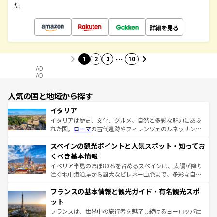
た
詳細を見る
…
1
2
3
10
AD
AD
人気の国と地域から探す
イタリア
イタリアは歴史、文化、グルメ、自然と多彩な魅力にあふ
れた国。
ローマ
の古代遺跡やフィレンツェのルネッサンス
美術、ヴェネツィアの運河など、歴史あるスポットはもち
スペインの観光ポイントと人気スポット・知ってお
ろん、トスカーナの美しい田園風景やアマルフィ海岸の絶
景など、自然景観も見逃せない。観光の合間には、本場の
くべき基本情報
ピザやパスタなど、絶品のイタリア料理を堪能することも
イベリア半島のほぼ80％を占めるスペインは、太陽が降り
できる。朝目覚めてから夜眠るまで、すべての瞬間を楽し
注ぐ地中海沿岸から雄大なピレネー山脈まで、多彩な自然
ませてくれるイタリアで、忘れられない旅をしてみよう！
と文化が詰まったヨーロッパ屈指の旅行先だ。多様な地域
なお、新着のイタリア情報は
コンテンツ一覧
を参照してほ
フランスの基本情報と観光ガイド・有名観光スポ
文化が根付くこの国では、情熱的なフラメンコ、熱気あふ
しい。
れる闘牛、そして美味しいタパスが生活の一部となってい
ット
る。首都マドリードの洗練された雰囲気や、バルセロナの
フランスは、世界中の旅行者を魅了し続けるヨーロッパ屈