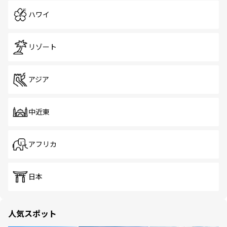
ハワイ
リゾート
アジア
中近東
アフリカ
日本
人気スポット