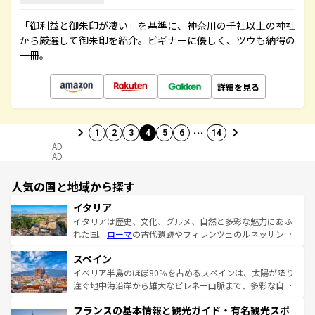
「御利益と御朱印が凄い」を基準に、神奈川の千社以上の神社
から厳選して御朱印を紹介。ビギナーに優しく、ツウも納得の
一冊。
詳細を見る
…
1
2
3
4
5
6
14
AD
AD
人気の国と地域から探す
イタリア
イタリアは歴史、文化、グルメ、自然と多彩な魅力にあふ
れた国。
ローマ
の古代遺跡やフィレンツェのルネッサンス
美術、ヴェネツィアの運河など、歴史あるスポットはもち
スペイン
ろん、トスカーナの美しい田園風景やアマルフィ海岸の絶
景など、自然景観も見逃せない。観光の合間には、本場の
イベリア半島のほぼ80％を占めるスペインは、太陽が降り
ピザやパスタなど、絶品のイタリア料理を堪能することも
注ぐ地中海沿岸から雄大なピレネー山脈まで、多彩な自然
できる。朝目覚めてから夜眠るまで、すべての瞬間を楽し
と文化が詰まったヨーロッパ屈指の旅行先だ。多様な地域
フランスの基本情報と観光ガイド・有名観光スポ
ませてくれるイタリアで、忘れられない旅をしてみよう！
文化が根付くこの国では、情熱的なフラメンコ、熱気あふ