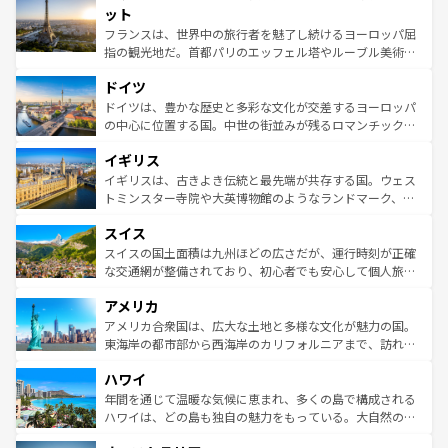
なお、新着のイタリア情報は
コンテンツ一覧
を参照してほ
れる闘牛、そして美味しいタパスが生活の一部となってい
ット
しい。
る。首都マドリードの洗練された雰囲気や、バルセロナの
フランスは、世界中の旅行者を魅了し続けるヨーロッパ屈
アートに溢れた街角から、地方では古代ローマ遺跡や中世
指の観光地だ。首都パリのエッフェル塔やルーブル美術館
の城塞都市、穏やかなビーチリゾートまで多彩な表情を見
といった象徴的なスポットから、田舎町の古風な美しさま
せる。地方によって風土や気候が異なるスペインはその個
ドイツ
で、幅広い魅力が詰まっている。華麗な宮殿、歴史的な大
性で訪れる人を魅了する。 なお、新着のスペイン情報は
コ
聖堂、美しいビーチ、そして豊かな自然が、訪れる者を心
ドイツは、豊かな歴史と多彩な文化が交差するヨーロッパ
ンテンツ一覧
を参照してほしい。
から魅了する。また、フランスは美食の国としても知ら
の中心に位置する国。中世の街並みが残るロマンチック街
れ、フランス料理はユネスコ無形文化遺産にも登録されて
道から、未来を先取りするようなモダンな都市まで多様な
イギリス
いる。シャンパンの発祥地であるランス、プロヴァンスの
顔を持つこの国は、どこを歩いても飽きることがない。ベ
香り高いラベンダー畑など、多彩な楽しみ方が可能だ。さ
ルリンの文化的活気、バイエルン州のアルプスの絶景、そ
イギリスは、古きよき伝統と最先端が共存する国。ウェス
らに、パリ以外の地域にも魅力が溢れており、どの街角に
してライン川沿いのワイン畑といった風景は必見。ビール
トミンスター寺院や大英博物館のようなランドマーク、歴
も豊かな歴史と文化が息づいている。パリ以外の個性あふ
とソーセージを味わいながら地元の人と過ごす楽しい時間
史ある大学都市、美しい丘陵地帯や牧歌的な風景など、エ
れる地方に足を運ぶとそれぞれで全く異なる文化を体験で
スイス
は、お酒好きな人にはぜひ体験してほしい。 なお、新着の
リアごとに異なる魅力がある。また、優雅なアフタヌーン
きるだろう。 なお、新着のフランス情報は
コンテンツ一覧
ドイツ情報は
コンテンツ一覧
を参照してほしい。
ティー、ビール好きにはたまらない英国パブ、サッカー観
スイスの国土面積は九州ほどの広さだが、運行時刻が正確
を参照してほしい。
戦など、本場だからこそできる体験も豊富。イギリスを旅
な交通網が整備されており、初心者でも安心して個人旅行
して楽しみつくそう。 なお、新着のイギリス情報は
コンテ
を楽しめる。日本同様に時刻表どおりの旅が可能だ。中世
アメリカ
ンツ一覧
を参照してほしい。
の建物がそのまま残る町や、スイスならではのユニークな
博物館もあり、アルプス観光だけでなく町歩きも満喫する
アメリカ合衆国は、広大な土地と多様な文化が魅力の国。
ことができる。国民の所得が高いため物価も高いが、旅行
東海岸の都市部から西海岸のカリフォルニアまで、訪れる
者向けの交通パス提供のサービスもあり、うまく活用すれ
場所ごとに異なる風景と体験が待っている。ニューヨーク
ハワイ
ば市内交通費無料で観光を楽しむこともできる。 なお、新
のような巨大都市は、観光、ショッピング、エンターテイ
着のスイス情報は
コンテンツ一覧
を参照してほしい。
ンメントが詰まった刺激的なスポットだ。一方、アメリカ
年間を通じて温暖な気候に恵まれ、多くの島で構成される
西部には大自然が広がり、グランドキャニオンやイエロー
ハワイは、どの島も独自の魅力をもっている。大自然の神
ストーン国立公園といった絶景が堪能できる。さらに、南
秘を感じたいなら、火山が生み出した壮大な景観を誇るハ