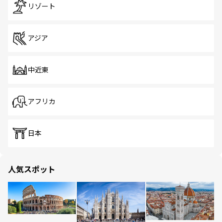
リゾート
アジア
中近東
アフリカ
日本
人気スポット