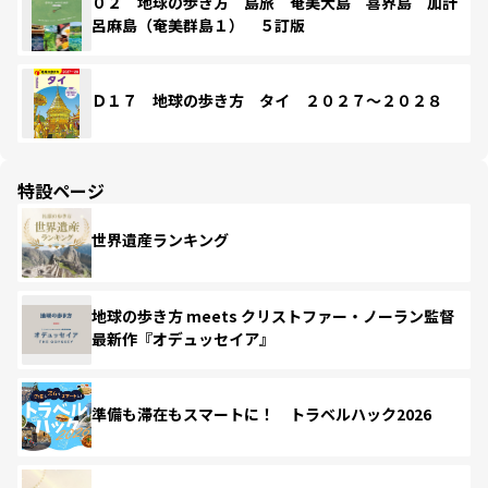
０２ 地球の歩き方 島旅 奄美大島 喜界島 加計
呂麻島（奄美群島１） ５訂版
Ｄ１７ 地球の歩き方 タイ ２０２７～２０２８
特設ページ
世界遺産ランキング
地球の歩き方 meets クリストファー・ノーラン監督
最新作『オデュッセイア』
準備も滞在もスマートに！ トラベルハック2026