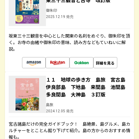
東三十三観音と古寺 改訂版
御朱印
2025.12.19 発売
坂東三十三観音を中心とした関東の名刹をめぐり、御朱印を頂
く。お寺の由緒や御朱印の意味、読み方などもていねいに解
説。
詳細を見る
１１ 地球の歩き方 島旅 宮古島
伊良部島 下地島 来間島 池間島
多良間島 大神島 ３訂版
島旅
2024.12.05 発売
宮古諸島だけの完全ガイドブック！ 島絶景、島グルメ、島カ
ルチャーをとことん掘り下げて紹介。島の方からのおすすめ情
報も。