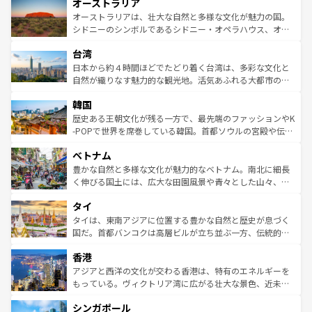
オーストラリア
部のニューオーリンズでは、音楽と美食が融合した独特の
ワイ島は見逃せない。また、定番の観光地といえばオアフ
文化が魅力。旅行者はアメリカの各地域で異なる魅力を楽
島だが、静かな自然を求めるならマウイ島やカウアイ島が
オーストラリアは、壮大な自然と多様な文化が魅力の国。
しみながら、その多様性と豊かな歴史を感じることができ
おすすめ。エメラルドグリーンに輝く海をはじめ、豊かな
シドニーのシンボルであるシドニー・オペラハウス、オー
るだろう。車でのロードトリップや列車の旅も、アメリカ
文化や歴史が息づいている。「アロハスピリット」と呼ば
ストラリア東海岸北部に広がる大サンゴ礁地帯グレートバ
ならではの贅沢な旅のスタイルだ。 なお、新着のアメリカ
台湾
れるおもてなしの心で訪れる人々を迎えてくれるハワイの
リアリーフや大陸中央部にそびえるウルル（エアーズロッ
情報は
コンテンツ一覧
を参照してほしい。
人々、おいしいローカルフードやハワイアンミュージッ
ク）、タスマニアの美しい原生林やケアンズの熱帯雨林な
日本から約４時間ほどでたどり着く台湾は、多彩な文化と
ク、伝統的なフラダンスなど、すべてがハワイの魅力を彩
ど、見どころがたくさん。また、カフェやワイン、オージ
自然が織りなす魅力的な観光地。活気あふれる大都市の台
っている。訪れるたびに新しい発見と感動が待っているハ
ービーフなどの食文化も豊かで、美味しいものであふれて
北やノスタルジックな町並みが人気な九份（ジォウフェ
ワイを、存分に味わってほしい。 なお、新着のハワイ情報
韓国
いる。アクティビティも充実しており、サーフィンやダイ
ン）、静ひつな山岳地帯である台湾東部など、都市の喧騒
は
コンテンツ一覧
を参照してほしい。
ビング、ハイキングなど、アウトドア好きにはたまらな
と山間の静けさが共存しており、訪れる人に新しい発見と
歴史ある王朝文化が残る一方で、最先端のファッションやK
い。オーストラリアの多彩な魅力を存分に味わいつくそ
驚きをもたらしてくれる。また、奥深い台湾の食文化も魅
-POPで世界を席巻している韓国。首都ソウルの宮殿や伝統
う。 なお、新着のオーストラリア情報は
コンテンツ一覧
を
力で、夜市などの屋台グルメから高級料理、ヘルシーで美
家屋が並ぶエリアでは韓国の歴史と文化に浸ることがで
参照してほしい。
ベトナム
容にもいいと評判のスイーツなど、バラエティ豊かな料理
き、地方に足を延ばせば四季折々の自然美を楽しむことが
が味わえる。 なお、新着の台湾情報は
コンテンツ一覧
を参
できる。そして、キムチや焼肉、絶品のストリートフード
豊かな自然と多様な文化が魅力的なベトナム。南北に細長
照してほしい。
まで、さまざまな韓国料理が待っている。夜には、韓国な
く伸びる国土には、広大な田園風景や青々とした山々、世
らではのナイトライフも堪能できる。あたたかいホスピタ
界遺産に登録された壮大な自然景観が点在し、都市部では
タイ
リティに包まれながら、韓国の多彩な魅力を心ゆくまで味
急速な発展と共に伝統が息づく。ハノイの古い町並みやホ
わってみてほしい。 なお、新着の韓国情報は
コンテンツ一
ーチミン市のフランス統治時代の建物も、独特の雰囲気を
タイは、東南アジアに位置する豊かな自然と歴史が息づく
覧
を参照してほしい。
醸し出している。また、バラエティの豊かさとおいしさで
国だ。首都バンコクは高層ビルが立ち並ぶ一方、伝統的な
世界中の食通を魅了してやまないベトナム料理も魅力のひ
寺院や市場がいたるところに点在し、古きよき文化と現代
香港
とつ。フォーやバインミー、ベトナムコーヒーなどは、ぜ
の活気が交差している。北部ではチェンマイなどの山岳地
ひ現地で味わいたい。どの地域を訪れてもあたたかい人々
帯で自然と触れ合い、南部ではプーケットやクラビの美し
アジアと西洋の文化が交わる香港は、特有のエネルギーを
が旅行者を迎えてくれるので、きっと忘れられない旅にな
いビーチでリゾート気分を楽しむことができる。タイ料理
もっている。ヴィクトリア湾に広がる壮大な景色、近未来
るはずだ。 なお、新着のベトナム情報は
コンテンツ一覧
を
は世界的に有名で、屋台から高級レストランまで味覚を刺
的なアートスポット、そして歴史と現代が融合した町並
参照してほしい。
シンガポール
激する。気候は一年中温暖で、どの季節にも異なる楽しみ
み、どこを訪れても感動するはず。観光スポットが密集し