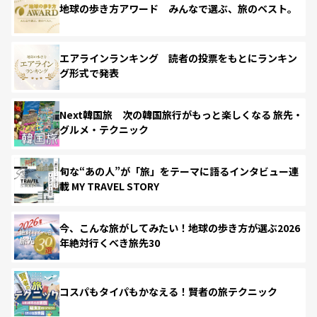
地球の歩き方アワード みんなで選ぶ、旅のベスト。
エアラインランキング 読者の投票をもとにランキン
グ形式で発表
Next韓国旅 次の韓国旅行がもっと楽しくなる 旅先・
グルメ・テクニック
旬な“あの人”が「旅」をテーマに語るインタビュー連
載 MY TRAVEL STORY
今、こんな旅がしてみたい！地球の歩き方が選ぶ2026
年絶対行くべき旅先30
コスパもタイパもかなえる！賢者の旅テクニック