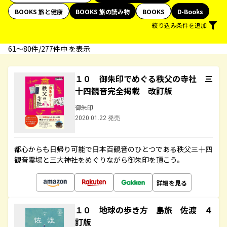
BOOKS 旅と健康
BOOKS 旅の読み物
BOOKS
D-Books
絞り込み条件を追加
61〜80件/277件中 を表示
１０ 御朱印でめぐる秩父の寺社 三
十四観音完全掲載 改訂版
御朱印
2020.01.22 発売
都心からも日帰り可能で日本百観音のひとつである秩父三十四
観音霊場と三大神社をめぐりながら御朱印を頂こう。
詳細を見る
１０ 地球の歩き方 島旅 佐渡 ４
訂版