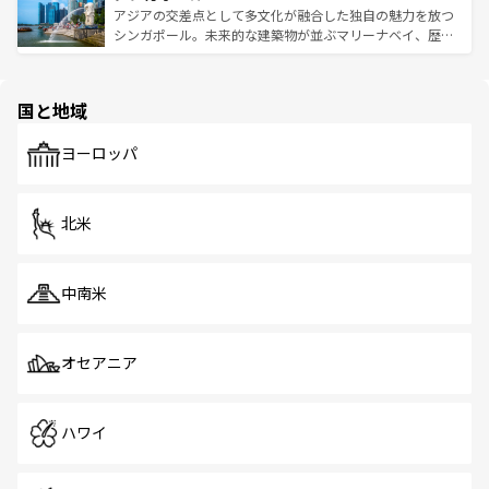
が待っている。親しみやすいタイの人々、仏教を中心とし
ており、効率よく見どころを回れるのも魅力。息をのむよ
アジアの交差点として多文化が融合した独自の魅力を放つ
た文化、そして多様な観光資源が、訪れる旅人を魅了し続
うな絶景から文化的な体験まで、香港を存分に楽しみ尽く
シンガポール。未来的な建築物が並ぶマリーナベイ、歴史
ける。 なお、新着のタイ情報は
コンテンツ一覧
を参照して
そう。 なお、新着の香港情報は
コンテンツ一覧
を参照して
と伝統を感じられるエスニックタウン、多数の緑豊かな公
ほしい。
ほしい。
園や自然保護区など、自然が調和した近代的な景観と文化
の多様性あふれるカラフルな町は、どこを歩いても新しい
国と地域
発見がある。さらに、治安のよさや充実した公共交通機関
も、旅行者にとっては魅力的なポイント。グルメも豊富
で、ホーカーズは地元の風情を楽しめる外せないスポット
ヨーロッパ
だ。訪れる人を飽きさせないシンガポールで、多様な魅力
を体感しよう。 なお、新着のシンガポール情報は
コンテン
ツ一覧
を参照してほしい。
北米
中南米
オセアニア
ハワイ