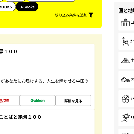
BOOKS
D-Books
国と地
絞り込み条件を追加
景１００
」があなたにお届けする、人生を輝かせる中国の
詳細を見る
ことばと絶景１００