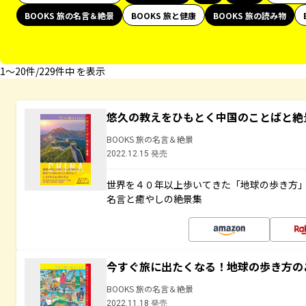
BOOKS 旅の名言＆絶景
BOOKS 旅と健康
BOOKS 旅の読み物
1〜20件/229件中 を表示
悠久の教えをひもとく中国のことばと絶
BOOKS 旅の名言＆絶景
2022.12.15 発売
世界を４０年以上歩いてきた「地球の歩き方
名言と癒やしの絶景集
今すぐ旅に出たくなる！地球の歩き方の
BOOKS 旅の名言＆絶景
2022.11.18 発売