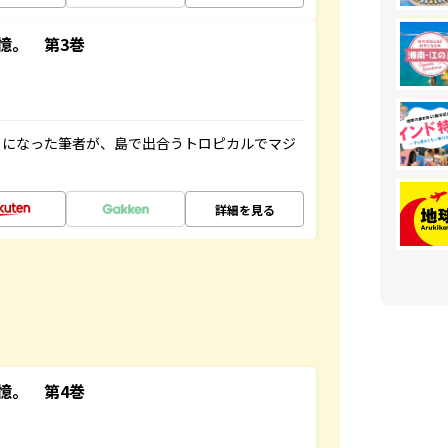
憶。 第3巻
とになった筆者が、島で出合うトロピカルでマジ
詳細を見る
憶。 第4巻