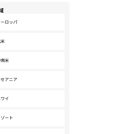
域
ヨーロッパ
北米
中南米
オセアニア
ハワイ
リゾート