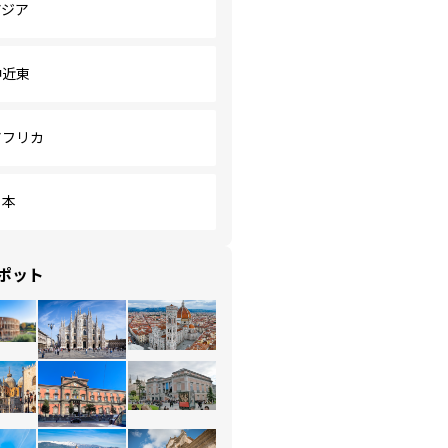
アジア
中近東
アフリカ
日本
ポット