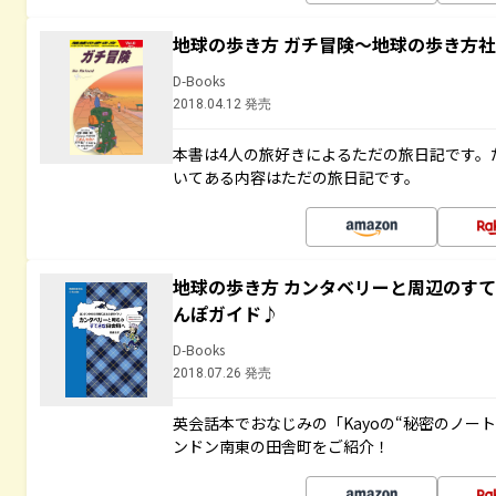
地球の歩き方 ガチ冒険～地球の歩き方
D-Books
2018.04.12 発売
本書は4人の旅好きによるただの旅日記です。
いてある内容はただの旅日記です。
地球の歩き方 カンタベリーと周辺のす
んぽガイド♪
D-Books
2018.07.26 発売
英会話本でおなじみの「Kayoの“秘密のノー
ンドン南東の田舎町をご紹介！