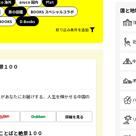
co 海外
aruco 国内
Plat
国と地
代
旅の図鑑
BOOKS スペシャルコラボ
BOOKS
D-Books
絞り込み条件を追加
景１００
」があなたにお届けする、人生を輝かせる中国の
詳細を見る
ことばと絶景１００