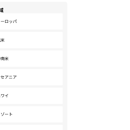
域
ヨーロッパ
北米
中南米
オセアニア
ハワイ
リゾート