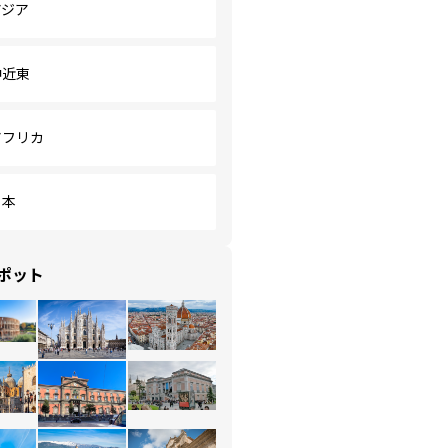
アジア
中近東
アフリカ
日本
ポット