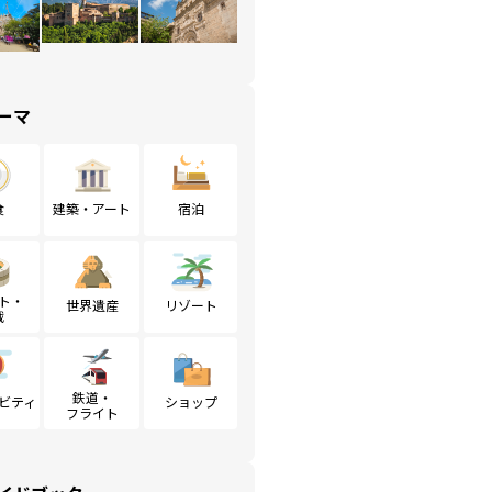
ーマ
食
建築・アート
宿泊
ト・
世界遺産
リゾート
戦
鉄道・
ビティ
ショップ
フライト