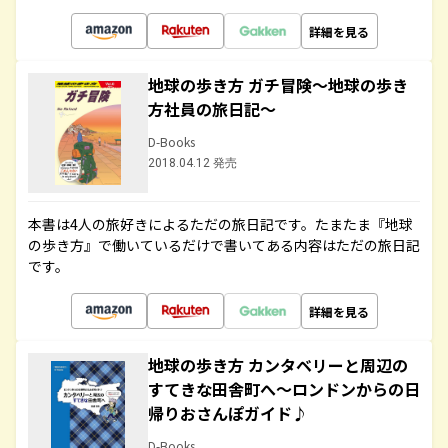
詳細を見る
地球の歩き方 ガチ冒険～地球の歩き
方社員の旅日記～
D-Books
2018.04.12 発売
本書は4人の旅好きによるただの旅日記です。たまたま『地球
の歩き方』で働いているだけで書いてある内容はただの旅日記
です。
詳細を見る
地球の歩き方 カンタベリーと周辺の
すてきな田舎町へ～ロンドンからの日
帰りおさんぽガイド♪
D-Books