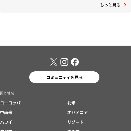
もっと見る
コミュニティを見る
国と地域
ヨーロッパ
北米
中南米
オセアニア
ハワイ
リゾート