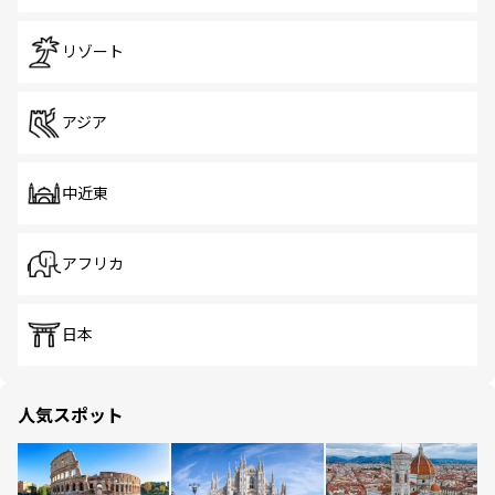
リゾート
アジア
中近東
アフリカ
日本
人気スポット