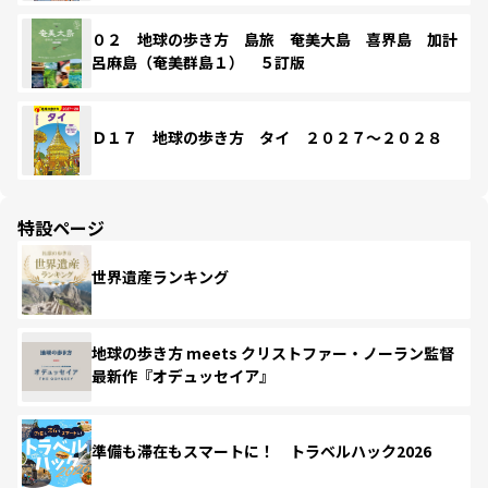
０２ 地球の歩き方 島旅 奄美大島 喜界島 加計
呂麻島（奄美群島１） ５訂版
Ｄ１７ 地球の歩き方 タイ ２０２７～２０２８
特設ページ
世界遺産ランキング
地球の歩き方 meets クリストファー・ノーラン監督
最新作『オデュッセイア』
準備も滞在もスマートに！ トラベルハック2026