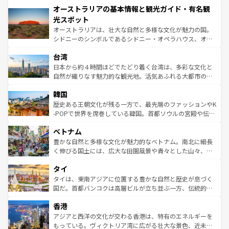
オーストラリアの基本情報と観光ガイド・有名観
部のニューオーリンズでは、音楽と美食が融合した独特の
ワイ島は見逃せない。また、定番の観光地といえばオアフ
文化が魅力。旅行者はアメリカの各地域で異なる魅力を楽
島だが、静かな自然を求めるならマウイ島やカウアイ島が
光スポット
しみながら、その多様性と豊かな歴史を感じることができ
おすすめ。エメラルドグリーンに輝く海をはじめ、豊かな
オーストラリアは、壮大な自然と多様な文化が魅力の国。
るだろう。車でのロードトリップや列車の旅も、アメリカ
文化や歴史が息づいている。「アロハスピリット」と呼ば
シドニーのシンボルであるシドニー・オペラハウス、オー
ならではの贅沢な旅のスタイルだ。 なお、新着のアメリカ
れるおもてなしの心で訪れる人々を迎えてくれるハワイの
ストラリア東海岸北部に広がる大サンゴ礁地帯グレートバ
情報は
コンテンツ一覧
を参照してほしい。
人々、おいしいローカルフードやハワイアンミュージッ
台湾
リアリーフや大陸中央部にそびえるウルル（エアーズロッ
ク、伝統的なフラダンスなど、すべてがハワイの魅力を彩
ク）、タスマニアの美しい原生林やケアンズの熱帯雨林な
日本から約４時間ほどでたどり着く台湾は、多彩な文化と
っている。訪れるたびに新しい発見と感動が待っているハ
ど、見どころがたくさん。また、カフェやワイン、オージ
自然が織りなす魅力的な観光地。活気あふれる大都市の台
ワイを、存分に味わってほしい。 なお、新着のハワイ情報
ービーフなどの食文化も豊かで、美味しいものであふれて
北やノスタルジックな町並みが人気な九份（ジォウフェ
は
コンテンツ一覧
を参照してほしい。
韓国
いる。アクティビティも充実しており、サーフィンやダイ
ン）、静ひつな山岳地帯である台湾東部など、都市の喧騒
ビング、ハイキングなど、アウトドア好きにはたまらな
と山間の静けさが共存しており、訪れる人に新しい発見と
歴史ある王朝文化が残る一方で、最先端のファッションやK
い。オーストラリアの多彩な魅力を存分に味わいつくそ
驚きをもたらしてくれる。また、奥深い台湾の食文化も魅
-POPで世界を席巻している韓国。首都ソウルの宮殿や伝統
う。 なお、新着のオーストラリア情報は
コンテンツ一覧
を
力で、夜市などの屋台グルメから高級料理、ヘルシーで美
家屋が並ぶエリアでは韓国の歴史と文化に浸ることがで
参照してほしい。
ベトナム
容にもいいと評判のスイーツなど、バラエティ豊かな料理
き、地方に足を延ばせば四季折々の自然美を楽しむことが
が味わえる。 なお、新着の台湾情報は
コンテンツ一覧
を参
できる。そして、キムチや焼肉、絶品のストリートフード
豊かな自然と多様な文化が魅力的なベトナム。南北に細長
照してほしい。
まで、さまざまな韓国料理が待っている。夜には、韓国な
く伸びる国土には、広大な田園風景や青々とした山々、世
らではのナイトライフも堪能できる。あたたかいホスピタ
界遺産に登録された壮大な自然景観が点在し、都市部では
タイ
リティに包まれながら、韓国の多彩な魅力を心ゆくまで味
急速な発展と共に伝統が息づく。ハノイの古い町並みやホ
わってみてほしい。 なお、新着の韓国情報は
コンテンツ一
ーチミン市のフランス統治時代の建物も、独特の雰囲気を
タイは、東南アジアに位置する豊かな自然と歴史が息づく
覧
を参照してほしい。
醸し出している。また、バラエティの豊かさとおいしさで
国だ。首都バンコクは高層ビルが立ち並ぶ一方、伝統的な
世界中の食通を魅了してやまないベトナム料理も魅力のひ
寺院や市場がいたるところに点在し、古きよき文化と現代
香港
とつ。フォーやバインミー、ベトナムコーヒーなどは、ぜ
の活気が交差している。北部ではチェンマイなどの山岳地
ひ現地で味わいたい。どの地域を訪れてもあたたかい人々
帯で自然と触れ合い、南部ではプーケットやクラビの美し
アジアと西洋の文化が交わる香港は、特有のエネルギーを
が旅行者を迎えてくれるので、きっと忘れられない旅にな
いビーチでリゾート気分を楽しむことができる。タイ料理
もっている。ヴィクトリア湾に広がる壮大な景色、近未来