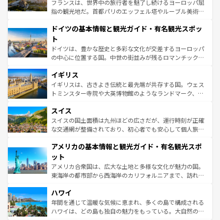
る。首都マドリードの洗練された雰囲気や、バルセロナの
フランスは、世界中の旅行者を魅了し続けるヨーロッパ屈
アートに溢れた街角から、地方では古代ローマ遺跡や中世
指の観光地だ。首都パリのエッフェル塔やルーブル美術館
の城塞都市、穏やかなビーチリゾートまで多彩な表情を見
といった象徴的なスポットから、田舎町の古風な美しさま
せる。地方によって風土や気候が異なるスペインはその個
ドイツの基本情報と観光ガイド・有名観光スポッ
で、幅広い魅力が詰まっている。華麗な宮殿、歴史的な大
性で訪れる人を魅了する。 なお、新着のスペイン情報は
コ
聖堂、美しいビーチ、そして豊かな自然が、訪れる者を心
ト
ンテンツ一覧
を参照してほしい。
から魅了する。また、フランスは美食の国としても知ら
ドイツは、豊かな歴史と多彩な文化が交差するヨーロッパ
れ、フランス料理はユネスコ無形文化遺産にも登録されて
の中心に位置する国。中世の街並みが残るロマンチック街
いる。シャンパンの発祥地であるランス、プロヴァンスの
道から、未来を先取りするようなモダンな都市まで多様な
香り高いラベンダー畑など、多彩な楽しみ方が可能だ。さ
イギリス
顔を持つこの国は、どこを歩いても飽きることがない。ベ
らに、パリ以外の地域にも魅力が溢れており、どの街角に
ルリンの文化的活気、バイエルン州のアルプスの絶景、そ
イギリスは、古きよき伝統と最先端が共存する国。ウェス
も豊かな歴史と文化が息づいている。パリ以外の個性あふ
してライン川沿いのワイン畑といった風景は必見。ビール
トミンスター寺院や大英博物館のようなランドマーク、歴
れる地方に足を運ぶとそれぞれで全く異なる文化を体験で
とソーセージを味わいながら地元の人と過ごす楽しい時間
史ある大学都市、美しい丘陵地帯や牧歌的な風景など、エ
きるだろう。 なお、新着のフランス情報は
コンテンツ一覧
スイス
は、お酒好きな人にはぜひ体験してほしい。 なお、新着の
リアごとに異なる魅力がある。また、優雅なアフタヌーン
を参照してほしい。
ドイツ情報は
コンテンツ一覧
を参照してほしい。
ティー、ビール好きにはたまらない英国パブ、サッカー観
スイスの国土面積は九州ほどの広さだが、運行時刻が正確
戦など、本場だからこそできる体験も豊富。イギリスを旅
な交通網が整備されており、初心者でも安心して個人旅行
して楽しみつくそう。 なお、新着のイギリス情報は
コンテ
を楽しめる。日本同様に時刻表どおりの旅が可能だ。中世
アメリカの基本情報と観光ガイド・有名観光スポ
ンツ一覧
を参照してほしい。
の建物がそのまま残る町や、スイスならではのユニークな
博物館もあり、アルプス観光だけでなく町歩きも満喫する
ット
ことができる。国民の所得が高いため物価も高いが、旅行
アメリカ合衆国は、広大な土地と多様な文化が魅力の国。
者向けの交通パス提供のサービスもあり、うまく活用すれ
東海岸の都市部から西海岸のカリフォルニアまで、訪れる
ば市内交通費無料で観光を楽しむこともできる。 なお、新
場所ごとに異なる風景と体験が待っている。ニューヨーク
着のスイス情報は
コンテンツ一覧
を参照してほしい。
ハワイ
のような巨大都市は、観光、ショッピング、エンターテイ
ンメントが詰まった刺激的なスポットだ。一方、アメリカ
年間を通じて温暖な気候に恵まれ、多くの島で構成される
西部には大自然が広がり、グランドキャニオンやイエロー
ハワイは、どの島も独自の魅力をもっている。大自然の神
ストーン国立公園といった絶景が堪能できる。さらに、南
秘を感じたいなら、火山が生み出した壮大な景観を誇るハ