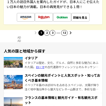
１万人の訪日外国人を案内したガイドが、日本人にこそ伝えた
い日本の魅力が満載。日本の再発見ができる１冊！
詳細を見る
…
1
2
3
12
AD
AD
人気の国と地域から探す
イタリア
イタリアは歴史、文化、グルメ、自然と多彩な魅力にあふ
れた国。
ローマ
の古代遺跡やフィレンツェのルネッサンス
美術、ヴェネツィアの運河など、歴史あるスポットはもち
スペインの観光ポイントと人気スポット・知ってお
ろん、トスカーナの美しい田園風景やアマルフィ海岸の絶
景など、自然景観も見逃せない。観光の合間には、本場の
くべき基本情報
ピザやパスタなど、絶品のイタリア料理を堪能することも
イベリア半島のほぼ80％を占めるスペインは、太陽が降り
できる。朝目覚めてから夜眠るまで、すべての瞬間を楽し
注ぐ地中海沿岸から雄大なピレネー山脈まで、多彩な自然
ませてくれるイタリアで、忘れられない旅をしてみよう！
と文化が詰まったヨーロッパ屈指の旅行先だ。多様な地域
なお、新着のイタリア情報は
コンテンツ一覧
を参照してほ
フランスの基本情報と観光ガイド・有名観光スポ
文化が根付くこの国では、情熱的なフラメンコ、熱気あふ
しい。
れる闘牛、そして美味しいタパスが生活の一部となってい
ット