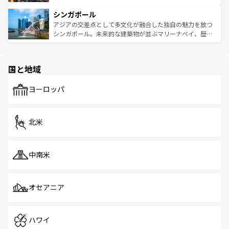
るはずだ。 なお、新着のベトナム情報は
コンテンツ一覧
を
は世界的に有名で、屋台から高級レストランまで味覚を刺
的なアートスポット、そして歴史と現代が融合した町並
参照してほしい。
シンガポール
激する。気候は一年中温暖で、どの季節にも異なる楽しみ
み、どこを訪れても感動するはず。観光スポットが密集し
が待っている。親しみやすいタイの人々、仏教を中心とし
ており、効率よく見どころを回れるのも魅力。息をのむよ
アジアの交差点として多文化が融合した独自の魅力を放つ
た文化、そして多様な観光資源が、訪れる旅人を魅了し続
うな絶景から文化的な体験まで、香港を存分に楽しみ尽く
シンガポール。未来的な建築物が並ぶマリーナベイ、歴史
ける。 なお、新着のタイ情報は
コンテンツ一覧
を参照して
そう。 なお、新着の香港情報は
コンテンツ一覧
を参照して
と伝統を感じられるエスニックタウン、多数の緑豊かな公
ほしい。
ほしい。
園や自然保護区など、自然が調和した近代的な景観と文化
の多様性あふれるカラフルな町は、どこを歩いても新しい
国と地域
発見がある。さらに、治安のよさや充実した公共交通機関
も、旅行者にとっては魅力的なポイント。グルメも豊富
で、ホーカーズは地元の風情を楽しめる外せないスポット
ヨーロッパ
だ。訪れる人を飽きさせないシンガポールで、多様な魅力
を体感しよう。 なお、新着のシンガポール情報は
コンテン
ツ一覧
を参照してほしい。
北米
中南米
オセアニア
ハワイ