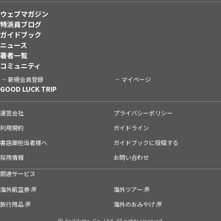
ウェブマガジン
特派員ブログ
ガイドブック
ニュース
著者一覧
コミュニティ
新規会員登録
マイページ
GOOD LUCK TRIP
運営会社
プライバシーポリシー
利用規約
ガイドライン
書店御担当者様へ
ガイドブックに投稿する
採用情報
お問い合わせ
関連サービス
海外航空券
海外ツアー
旅行用品
海外のおみやげ
© Arukikata. Co.,Ltd. All rights reserved.