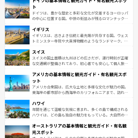
ドイツの基本情報と観光ガイド・有名観光スポッ
で、幅広い魅力が詰まっている。華麗な宮殿、歴史的な大
性で訪れる人を魅了する。 なお、新着のスペイン情報は
コ
聖堂、美しいビーチ、そして豊かな自然が、訪れる者を心
ト
ンテンツ一覧
を参照してほしい。
から魅了する。また、フランスは美食の国としても知ら
ドイツは、豊かな歴史と多彩な文化が交差するヨーロッパ
れ、フランス料理はユネスコ無形文化遺産にも登録されて
の中心に位置する国。中世の街並みが残るロマンチック街
いる。シャンパンの発祥地であるランス、プロヴァンスの
道から、未来を先取りするようなモダンな都市まで多様な
香り高いラベンダー畑など、多彩な楽しみ方が可能だ。さ
イギリス
顔を持つこの国は、どこを歩いても飽きることがない。ベ
らに、パリ以外の地域にも魅力が溢れており、どの街角に
ルリンの文化的活気、バイエルン州のアルプスの絶景、そ
イギリスは、古きよき伝統と最先端が共存する国。ウェス
も豊かな歴史と文化が息づいている。パリ以外の個性あふ
してライン川沿いのワイン畑といった風景は必見。ビール
トミンスター寺院や大英博物館のようなランドマーク、歴
れる地方に足を運ぶとそれぞれで全く異なる文化を体験で
とソーセージを味わいながら地元の人と過ごす楽しい時間
史ある大学都市、美しい丘陵地帯や牧歌的な風景など、エ
きるだろう。 なお、新着のフランス情報は
コンテンツ一覧
スイス
は、お酒好きな人にはぜひ体験してほしい。 なお、新着の
リアごとに異なる魅力がある。また、優雅なアフタヌーン
を参照してほしい。
ドイツ情報は
コンテンツ一覧
を参照してほしい。
ティー、ビール好きにはたまらない英国パブ、サッカー観
スイスの国土面積は九州ほどの広さだが、運行時刻が正確
戦など、本場だからこそできる体験も豊富。イギリスを旅
な交通網が整備されており、初心者でも安心して個人旅行
して楽しみつくそう。 なお、新着のイギリス情報は
コンテ
を楽しめる。日本同様に時刻表どおりの旅が可能だ。中世
アメリカの基本情報と観光ガイド・有名観光スポ
ンツ一覧
を参照してほしい。
の建物がそのまま残る町や、スイスならではのユニークな
博物館もあり、アルプス観光だけでなく町歩きも満喫する
ット
ことができる。国民の所得が高いため物価も高いが、旅行
アメリカ合衆国は、広大な土地と多様な文化が魅力の国。
者向けの交通パス提供のサービスもあり、うまく活用すれ
東海岸の都市部から西海岸のカリフォルニアまで、訪れる
ば市内交通費無料で観光を楽しむこともできる。 なお、新
場所ごとに異なる風景と体験が待っている。ニューヨーク
着のスイス情報は
コンテンツ一覧
を参照してほしい。
ハワイ
のような巨大都市は、観光、ショッピング、エンターテイ
ンメントが詰まった刺激的なスポットだ。一方、アメリカ
年間を通じて温暖な気候に恵まれ、多くの島で構成される
西部には大自然が広がり、グランドキャニオンやイエロー
ハワイは、どの島も独自の魅力をもっている。大自然の神
ストーン国立公園といった絶景が堪能できる。さらに、南
秘を感じたいなら、火山が生み出した壮大な景観を誇るハ
オーストラリアの基本情報と観光ガイド・有名観
部のニューオーリンズでは、音楽と美食が融合した独特の
ワイ島は見逃せない。また、定番の観光地といえばオアフ
文化が魅力。旅行者はアメリカの各地域で異なる魅力を楽
島だが、静かな自然を求めるならマウイ島やカウアイ島が
光スポット
しみながら、その多様性と豊かな歴史を感じることができ
おすすめ。エメラルドグリーンに輝く海をはじめ、豊かな