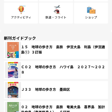
アクティビティ
鉄道・フライト
ショップ
新刊ガイドブック
１５ 地球の歩き方 島旅 伊豆大島 利島（伊豆諸
島①）３訂版
Ｃ０２ 地球の歩き方 ハワイ島 ２０２７～２０２
８
Ｊ３３ 地球の歩き方 墨田区
０２ 地球の歩き方 島旅 奄美大島 喜界島 加計
呂麻島（奄美群島１） ５訂版