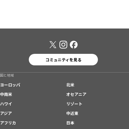
コミュニティを見る
国と地域
ヨーロッパ
北米
中南米
オセアニア
ハワイ
リゾート
アジア
中近東
アフリカ
日本