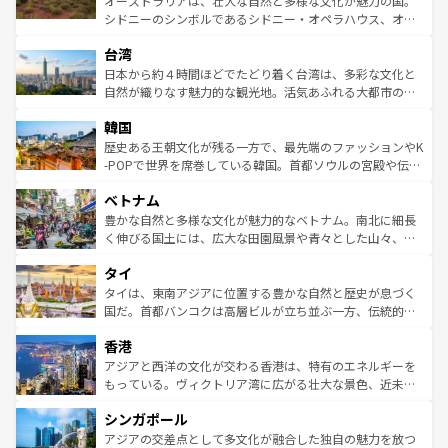
オーストラリアは、壮大な自然と多様な文化が魅力の国。
るだろう。車でのロードトリップや列車の旅も、アメリカ
文化や歴史が息づいている。「アロハスピリット」と呼ば
シドニーのシンボルであるシドニー・オペラハウス、オー
ならではの贅沢な旅のスタイルだ。 なお、新着のアメリカ
れるおもてなしの心で訪れる人々を迎えてくれるハワイの
ストラリア東海岸北部に広がる大サンゴ礁地帯グレートバ
情報は
コンテンツ一覧
を参照してほしい。
人々、おいしいローカルフードやハワイアンミュージッ
台湾
リアリーフや大陸中央部にそびえるウルル（エアーズロッ
ク、伝統的なフラダンスなど、すべてがハワイの魅力を彩
ク）、タスマニアの美しい原生林やケアンズの熱帯雨林な
日本から約４時間ほどでたどり着く台湾は、多彩な文化と
っている。訪れるたびに新しい発見と感動が待っているハ
ど、見どころがたくさん。また、カフェやワイン、オージ
自然が織りなす魅力的な観光地。活気あふれる大都市の台
ワイを、存分に味わってほしい。 なお、新着のハワイ情報
ービーフなどの食文化も豊かで、美味しいものであふれて
北やノスタルジックな町並みが人気な九份（ジォウフェ
は
コンテンツ一覧
を参照してほしい。
韓国
いる。アクティビティも充実しており、サーフィンやダイ
ン）、静ひつな山岳地帯である台湾東部など、都市の喧騒
ビング、ハイキングなど、アウトドア好きにはたまらな
と山間の静けさが共存しており、訪れる人に新しい発見と
歴史ある王朝文化が残る一方で、最先端のファッションやK
い。オーストラリアの多彩な魅力を存分に味わいつくそ
驚きをもたらしてくれる。また、奥深い台湾の食文化も魅
-POPで世界を席巻している韓国。首都ソウルの宮殿や伝統
う。 なお、新着のオーストラリア情報は
コンテンツ一覧
を
力で、夜市などの屋台グルメから高級料理、ヘルシーで美
家屋が並ぶエリアでは韓国の歴史と文化に浸ることがで
参照してほしい。
ベトナム
容にもいいと評判のスイーツなど、バラエティ豊かな料理
き、地方に足を延ばせば四季折々の自然美を楽しむことが
が味わえる。 なお、新着の台湾情報は
コンテンツ一覧
を参
できる。そして、キムチや焼肉、絶品のストリートフード
豊かな自然と多様な文化が魅力的なベトナム。南北に細長
照してほしい。
まで、さまざまな韓国料理が待っている。夜には、韓国な
く伸びる国土には、広大な田園風景や青々とした山々、世
らではのナイトライフも堪能できる。あたたかいホスピタ
界遺産に登録された壮大な自然景観が点在し、都市部では
タイ
リティに包まれながら、韓国の多彩な魅力を心ゆくまで味
急速な発展と共に伝統が息づく。ハノイの古い町並みやホ
わってみてほしい。 なお、新着の韓国情報は
コンテンツ一
ーチミン市のフランス統治時代の建物も、独特の雰囲気を
タイは、東南アジアに位置する豊かな自然と歴史が息づく
覧
を参照してほしい。
醸し出している。また、バラエティの豊かさとおいしさで
国だ。首都バンコクは高層ビルが立ち並ぶ一方、伝統的な
世界中の食通を魅了してやまないベトナム料理も魅力のひ
寺院や市場がいたるところに点在し、古きよき文化と現代
香港
とつ。フォーやバインミー、ベトナムコーヒーなどは、ぜ
の活気が交差している。北部ではチェンマイなどの山岳地
ひ現地で味わいたい。どの地域を訪れてもあたたかい人々
帯で自然と触れ合い、南部ではプーケットやクラビの美し
アジアと西洋の文化が交わる香港は、特有のエネルギーを
が旅行者を迎えてくれるので、きっと忘れられない旅にな
いビーチでリゾート気分を楽しむことができる。タイ料理
もっている。ヴィクトリア湾に広がる壮大な景色、近未来
るはずだ。 なお、新着のベトナム情報は
コンテンツ一覧
を
は世界的に有名で、屋台から高級レストランまで味覚を刺
的なアートスポット、そして歴史と現代が融合した町並
参照してほしい。
シンガポール
激する。気候は一年中温暖で、どの季節にも異なる楽しみ
み、どこを訪れても感動するはず。観光スポットが密集し
が待っている。親しみやすいタイの人々、仏教を中心とし
ており、効率よく見どころを回れるのも魅力。息をのむよ
アジアの交差点として多文化が融合した独自の魅力を放つ