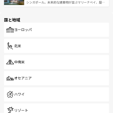
た文化、そして多様な観光資源が、訪れる旅人を魅了し続
うな絶景から文化的な体験まで、香港を存分に楽しみ尽く
シンガポール。未来的な建築物が並ぶマリーナベイ、歴史
ける。 なお、新着のタイ情報は
コンテンツ一覧
を参照して
そう。 なお、新着の香港情報は
コンテンツ一覧
を参照して
と伝統を感じられるエスニックタウン、多数の緑豊かな公
ほしい。
ほしい。
園や自然保護区など、自然が調和した近代的な景観と文化
の多様性あふれるカラフルな町は、どこを歩いても新しい
国と地域
発見がある。さらに、治安のよさや充実した公共交通機関
も、旅行者にとっては魅力的なポイント。グルメも豊富
で、ホーカーズは地元の風情を楽しめる外せないスポット
ヨーロッパ
だ。訪れる人を飽きさせないシンガポールで、多様な魅力
を体感しよう。 なお、新着のシンガポール情報は
コンテン
ツ一覧
を参照してほしい。
北米
中南米
オセアニア
ハワイ
リゾート