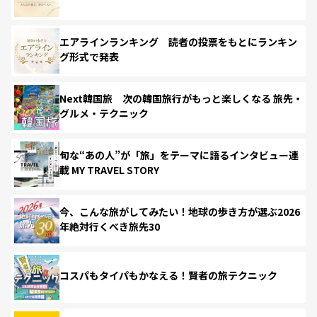
エアラインランキング 読者の投票をもとにランキン
グ形式で発表
Next韓国旅 次の韓国旅行がもっと楽しくなる 旅先・
グルメ・テクニック
旬な“あの人”が「旅」をテーマに語るインタビュー連
載 MY TRAVEL STORY
今、こんな旅がしてみたい！地球の歩き方が選ぶ2026
年絶対行くべき旅先30
コスパもタイパもかなえる！賢者の旅テクニック