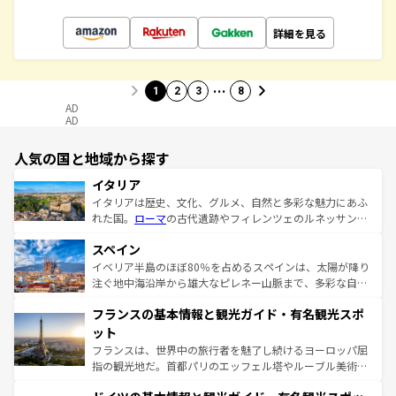
詳細を見る
…
1
2
3
8
AD
AD
人気の国と地域から探す
イタリア
イタリアは歴史、文化、グルメ、自然と多彩な魅力にあふ
れた国。
ローマ
の古代遺跡やフィレンツェのルネッサンス
美術、ヴェネツィアの運河など、歴史あるスポットはもち
スペイン
ろん、トスカーナの美しい田園風景やアマルフィ海岸の絶
景など、自然景観も見逃せない。観光の合間には、本場の
イベリア半島のほぼ80％を占めるスペインは、太陽が降り
ピザやパスタなど、絶品のイタリア料理を堪能することも
注ぐ地中海沿岸から雄大なピレネー山脈まで、多彩な自然
できる。朝目覚めてから夜眠るまで、すべての瞬間を楽し
と文化が詰まったヨーロッパ屈指の旅行先だ。多様な地域
フランスの基本情報と観光ガイド・有名観光スポ
ませてくれるイタリアで、忘れられない旅をしてみよう！
文化が根付くこの国では、情熱的なフラメンコ、熱気あふ
なお、新着のイタリア情報は
コンテンツ一覧
を参照してほ
れる闘牛、そして美味しいタパスが生活の一部となってい
ット
しい。
る。首都マドリードの洗練された雰囲気や、バルセロナの
フランスは、世界中の旅行者を魅了し続けるヨーロッパ屈
アートに溢れた街角から、地方では古代ローマ遺跡や中世
指の観光地だ。首都パリのエッフェル塔やルーブル美術館
の城塞都市、穏やかなビーチリゾートまで多彩な表情を見
といった象徴的なスポットから、田舎町の古風な美しさま
せる。地方によって風土や気候が異なるスペインはその個