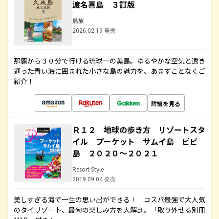
渡名喜島 ３訂版
島旅
2026.02.19 発売
那覇から３０分で行ける琉球一の美島。ゆるやかな空気と透き
通った青い海に囲まれた小さな島の魅力を、あますことなくご
紹介！
詳細を見る
Ｒ１２ 地球の歩き方 リゾートスタ
イル プーケット サムイ島 ピピ
島 ２０２０～２０２１
Resort Style
2019.09.04 発売
美しすぎる海で一生の思い出ができる！ コスパ最強で大人気
のタイリゾート、最旬の楽しみ方を大解剖。「取り外せる別冊