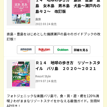
島 女木島 男木島 犬島～瀬戸内の
島々２～ 改訂版
島旅
2022.03.24 発売
直島・豊島をはじめとした備讃瀬戸の島々のガイドブックの改
訂版！
詳細を見る
Ｒ１４ 地球の歩き方 リゾートスタ
イル バリ島 ２０２０～２０２１
Resort Style
2019.07.24 発売
フォトジェニックな楽園バリ島で、食・買・遊・癒を120％満
喫♪わがままなリゾートステイをかなえる最強ガイド。別冊M
AP付き！