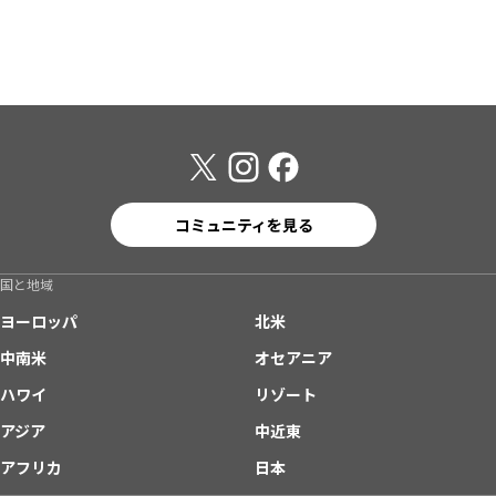
コミュニティを見る
国と地域
ヨーロッパ
北米
中南米
オセアニア
ハワイ
リゾート
アジア
中近東
アフリカ
日本