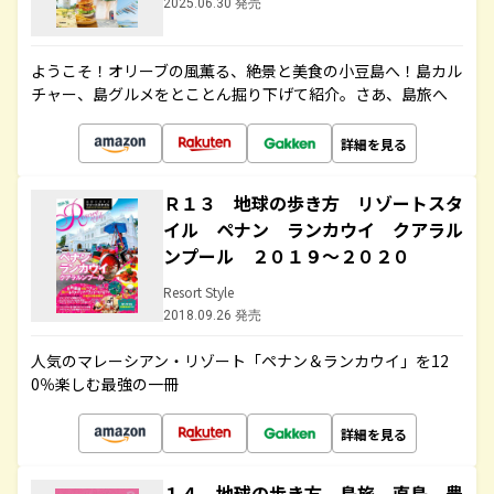
2025.06.30 発売
ようこそ！オリーブの風薫る、絶景と美食の小豆島へ！島カル
チャー、島グルメをとことん掘り下げて紹介。さあ、島旅へ
詳細を見る
Ｒ１３ 地球の歩き方 リゾートスタ
イル ペナン ランカウイ クアラル
ンプール ２０１９～２０２０
Resort Style
2018.09.26 発売
人気のマレーシアン・リゾート「ペナン＆ランカウイ」を12
0％楽しむ最強の一冊
詳細を見る
１４ 地球の歩き方 島旅 直島 豊