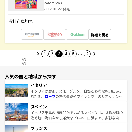
Resort Style
2017.01.27 発売
当社在庫切れ
詳細を見る
…
1
2
3
4
5
9
AD
AD
人気の国と地域から探す
イタリア
イタリアは歴史、文化、グルメ、自然と多彩な魅力にあふ
れた国。
ローマ
の古代遺跡やフィレンツェのルネッサンス
美術、ヴェネツィアの運河など、歴史あるスポットはもち
スペイン
ろん、トスカーナの美しい田園風景やアマルフィ海岸の絶
景など、自然景観も見逃せない。観光の合間には、本場の
イベリア半島のほぼ80％を占めるスペインは、太陽が降り
ピザやパスタなど、絶品のイタリア料理を堪能することも
注ぐ地中海沿岸から雄大なピレネー山脈まで、多彩な自然
できる。朝目覚めてから夜眠るまで、すべての瞬間を楽し
と文化が詰まったヨーロッパ屈指の旅行先だ。多様な地域
フランス
ませてくれるイタリアで、忘れられない旅をしてみよう！
文化が根付くこの国では、情熱的なフラメンコ、熱気あふ