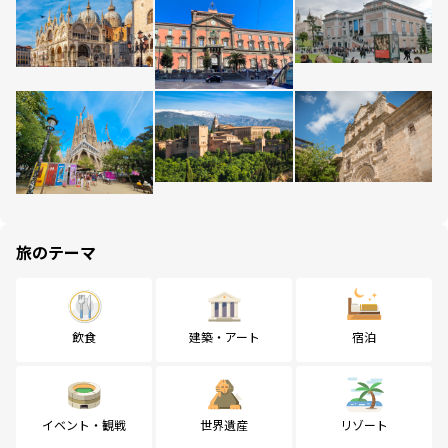
旅のテーマ
飲食
建築・アート
宿泊
イベント・観戦
世界遺産
リゾート