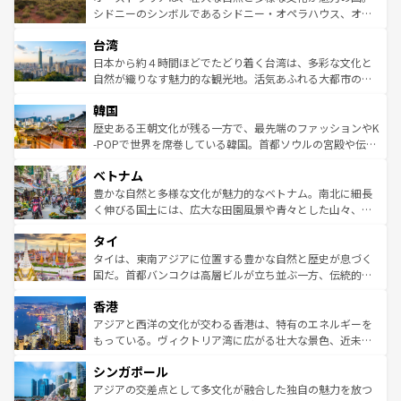
しみながら、その多様性と豊かな歴史を感じることができ
おすすめ。エメラルドグリーンに輝く海をはじめ、豊かな
シドニーのシンボルであるシドニー・オペラハウス、オー
るだろう。車でのロードトリップや列車の旅も、アメリカ
文化や歴史が息づいている。「アロハスピリット」と呼ば
ストラリア東海岸北部に広がる大サンゴ礁地帯グレートバ
ならではの贅沢な旅のスタイルだ。 なお、新着のアメリカ
台湾
れるおもてなしの心で訪れる人々を迎えてくれるハワイの
リアリーフや大陸中央部にそびえるウルル（エアーズロッ
情報は
コンテンツ一覧
を参照してほしい。
人々、おいしいローカルフードやハワイアンミュージッ
ク）、タスマニアの美しい原生林やケアンズの熱帯雨林な
日本から約４時間ほどでたどり着く台湾は、多彩な文化と
ク、伝統的なフラダンスなど、すべてがハワイの魅力を彩
ど、見どころがたくさん。また、カフェやワイン、オージ
自然が織りなす魅力的な観光地。活気あふれる大都市の台
っている。訪れるたびに新しい発見と感動が待っているハ
ービーフなどの食文化も豊かで、美味しいものであふれて
北やノスタルジックな町並みが人気な九份（ジォウフェ
ワイを、存分に味わってほしい。 なお、新着のハワイ情報
韓国
いる。アクティビティも充実しており、サーフィンやダイ
ン）、静ひつな山岳地帯である台湾東部など、都市の喧騒
は
コンテンツ一覧
を参照してほしい。
ビング、ハイキングなど、アウトドア好きにはたまらな
と山間の静けさが共存しており、訪れる人に新しい発見と
歴史ある王朝文化が残る一方で、最先端のファッションやK
い。オーストラリアの多彩な魅力を存分に味わいつくそ
驚きをもたらしてくれる。また、奥深い台湾の食文化も魅
-POPで世界を席巻している韓国。首都ソウルの宮殿や伝統
う。 なお、新着のオーストラリア情報は
コンテンツ一覧
を
力で、夜市などの屋台グルメから高級料理、ヘルシーで美
家屋が並ぶエリアでは韓国の歴史と文化に浸ることがで
参照してほしい。
ベトナム
容にもいいと評判のスイーツなど、バラエティ豊かな料理
き、地方に足を延ばせば四季折々の自然美を楽しむことが
が味わえる。 なお、新着の台湾情報は
コンテンツ一覧
を参
できる。そして、キムチや焼肉、絶品のストリートフード
豊かな自然と多様な文化が魅力的なベトナム。南北に細長
照してほしい。
まで、さまざまな韓国料理が待っている。夜には、韓国な
く伸びる国土には、広大な田園風景や青々とした山々、世
らではのナイトライフも堪能できる。あたたかいホスピタ
界遺産に登録された壮大な自然景観が点在し、都市部では
タイ
リティに包まれながら、韓国の多彩な魅力を心ゆくまで味
急速な発展と共に伝統が息づく。ハノイの古い町並みやホ
わってみてほしい。 なお、新着の韓国情報は
コンテンツ一
ーチミン市のフランス統治時代の建物も、独特の雰囲気を
タイは、東南アジアに位置する豊かな自然と歴史が息づく
覧
を参照してほしい。
醸し出している。また、バラエティの豊かさとおいしさで
国だ。首都バンコクは高層ビルが立ち並ぶ一方、伝統的な
世界中の食通を魅了してやまないベトナム料理も魅力のひ
寺院や市場がいたるところに点在し、古きよき文化と現代
香港
とつ。フォーやバインミー、ベトナムコーヒーなどは、ぜ
の活気が交差している。北部ではチェンマイなどの山岳地
ひ現地で味わいたい。どの地域を訪れてもあたたかい人々
帯で自然と触れ合い、南部ではプーケットやクラビの美し
アジアと西洋の文化が交わる香港は、特有のエネルギーを
が旅行者を迎えてくれるので、きっと忘れられない旅にな
いビーチでリゾート気分を楽しむことができる。タイ料理
もっている。ヴィクトリア湾に広がる壮大な景色、近未来
るはずだ。 なお、新着のベトナム情報は
コンテンツ一覧
を
は世界的に有名で、屋台から高級レストランまで味覚を刺
的なアートスポット、そして歴史と現代が融合した町並
参照してほしい。
シンガポール
激する。気候は一年中温暖で、どの季節にも異なる楽しみ
み、どこを訪れても感動するはず。観光スポットが密集し
が待っている。親しみやすいタイの人々、仏教を中心とし
ており、効率よく見どころを回れるのも魅力。息をのむよ
アジアの交差点として多文化が融合した独自の魅力を放つ