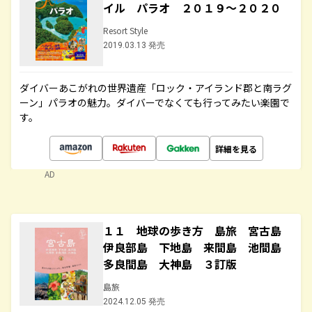
イル パラオ ２０１９～２０２０
Resort Style
2019.03.13 発売
ダイバーあこがれの世界遺産「ロック・アイランド郡と南ラグ
ーン」パラオの魅力。ダイバーでなくても行ってみたい楽園で
す。
詳細を見る
AD
１１ 地球の歩き方 島旅 宮古島
伊良部島 下地島 来間島 池間島
多良間島 大神島 ３訂版
島旅
2024.12.05 発売