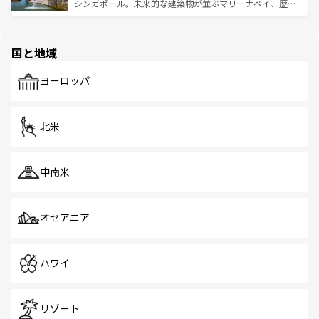
た文化、そして多様な観光資源が、訪れる旅人を魅了し続
うな絶景から文化的な体験まで、香港を存分に楽しみ尽く
シンガポール。未来的な建築物が並ぶマリーナベイ、歴史
ける。 なお、新着のタイ情報は
コンテンツ一覧
を参照して
そう。 なお、新着の香港情報は
コンテンツ一覧
を参照して
と伝統を感じられるエスニックタウン、多数の緑豊かな公
ほしい。
ほしい。
園や自然保護区など、自然が調和した近代的な景観と文化
の多様性あふれるカラフルな町は、どこを歩いても新しい
国と地域
発見がある。さらに、治安のよさや充実した公共交通機関
も、旅行者にとっては魅力的なポイント。グルメも豊富
で、ホーカーズは地元の風情を楽しめる外せないスポット
ヨーロッパ
だ。訪れる人を飽きさせないシンガポールで、多様な魅力
を体感しよう。 なお、新着のシンガポール情報は
コンテン
ツ一覧
を参照してほしい。
北米
中南米
オセアニア
ハワイ
リゾート