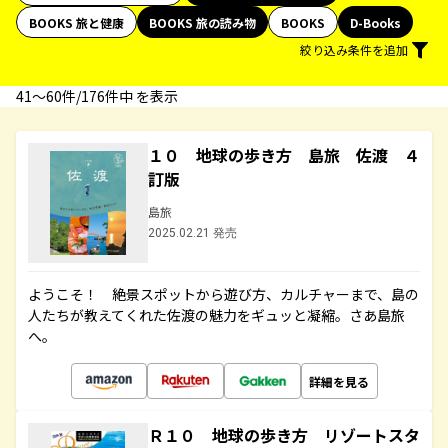
BOOKS 旅と健康
BOOKS 旅の読み物
BOOKS
D-Books
絞り込み条件を追加
41〜60件/176件中 を表示
１０ 地球の歩き方 島旅 佐渡 ４
訂版
島旅
2025.02.21 発売
ようこそ！ 絶景スポットから遊び方、カルチャーまで、島の
人たちが教えてくれた佐渡の魅力をギュッと凝縮。さあ島旅
へ。
詳細を見る
Ｒ１０ 地球の歩き方 リゾートスタ