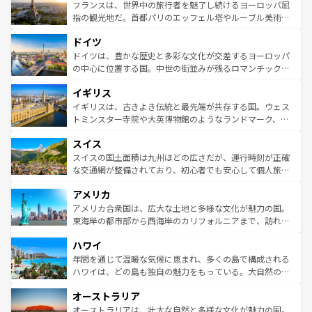
なお、新着のイタリア情報は
コンテンツ一覧
を参照してほ
れる闘牛、そして美味しいタパスが生活の一部となってい
フランスは、世界中の旅行者を魅了し続けるヨーロッパ屈
しい。
る。首都マドリードの洗練された雰囲気や、バルセロナの
指の観光地だ。首都パリのエッフェル塔やルーブル美術館
アートに溢れた街角から、地方では古代ローマ遺跡や中世
といった象徴的なスポットから、田舎町の古風な美しさま
ドイツ
の城塞都市、穏やかなビーチリゾートまで多彩な表情を見
で、幅広い魅力が詰まっている。華麗な宮殿、歴史的な大
せる。地方によって風土や気候が異なるスペインはその個
聖堂、美しいビーチ、そして豊かな自然が、訪れる者を心
ドイツは、豊かな歴史と多彩な文化が交差するヨーロッパ
性で訪れる人を魅了する。 なお、新着のスペイン情報は
コ
から魅了する。また、フランスは美食の国としても知ら
の中心に位置する国。中世の街並みが残るロマンチック街
ンテンツ一覧
を参照してほしい。
れ、フランス料理はユネスコ無形文化遺産にも登録されて
道から、未来を先取りするようなモダンな都市まで多様な
イギリス
いる。シャンパンの発祥地であるランス、プロヴァンスの
顔を持つこの国は、どこを歩いても飽きることがない。ベ
香り高いラベンダー畑など、多彩な楽しみ方が可能だ。さ
ルリンの文化的活気、バイエルン州のアルプスの絶景、そ
イギリスは、古きよき伝統と最先端が共存する国。ウェス
らに、パリ以外の地域にも魅力が溢れており、どの街角に
してライン川沿いのワイン畑といった風景は必見。ビール
トミンスター寺院や大英博物館のようなランドマーク、歴
も豊かな歴史と文化が息づいている。パリ以外の個性あふ
とソーセージを味わいながら地元の人と過ごす楽しい時間
史ある大学都市、美しい丘陵地帯や牧歌的な風景など、エ
れる地方に足を運ぶとそれぞれで全く異なる文化を体験で
スイス
は、お酒好きな人にはぜひ体験してほしい。 なお、新着の
リアごとに異なる魅力がある。また、優雅なアフタヌーン
きるだろう。 なお、新着のフランス情報は
コンテンツ一覧
ドイツ情報は
コンテンツ一覧
を参照してほしい。
ティー、ビール好きにはたまらない英国パブ、サッカー観
スイスの国土面積は九州ほどの広さだが、運行時刻が正確
を参照してほしい。
戦など、本場だからこそできる体験も豊富。イギリスを旅
な交通網が整備されており、初心者でも安心して個人旅行
して楽しみつくそう。 なお、新着のイギリス情報は
コンテ
を楽しめる。日本同様に時刻表どおりの旅が可能だ。中世
アメリカ
ンツ一覧
を参照してほしい。
の建物がそのまま残る町や、スイスならではのユニークな
博物館もあり、アルプス観光だけでなく町歩きも満喫する
アメリカ合衆国は、広大な土地と多様な文化が魅力の国。
ことができる。国民の所得が高いため物価も高いが、旅行
東海岸の都市部から西海岸のカリフォルニアまで、訪れる
者向けの交通パス提供のサービスもあり、うまく活用すれ
場所ごとに異なる風景と体験が待っている。ニューヨーク
ハワイ
ば市内交通費無料で観光を楽しむこともできる。 なお、新
のような巨大都市は、観光、ショッピング、エンターテイ
着のスイス情報は
コンテンツ一覧
を参照してほしい。
ンメントが詰まった刺激的なスポットだ。一方、アメリカ
年間を通じて温暖な気候に恵まれ、多くの島で構成される
西部には大自然が広がり、グランドキャニオンやイエロー
ハワイは、どの島も独自の魅力をもっている。大自然の神
ストーン国立公園といった絶景が堪能できる。さらに、南
秘を感じたいなら、火山が生み出した壮大な景観を誇るハ
オーストラリア
部のニューオーリンズでは、音楽と美食が融合した独特の
ワイ島は見逃せない。また、定番の観光地といえばオアフ
文化が魅力。旅行者はアメリカの各地域で異なる魅力を楽
島だが、静かな自然を求めるならマウイ島やカウアイ島が
オーストラリアは、壮大な自然と多様な文化が魅力の国。