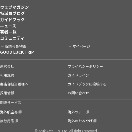
ウェブマガジン
特派員ブログ
ガイドブック
ニュース
著者一覧
コミュニティ
新規会員登録
マイページ
GOOD LUCK TRIP
運営会社
プライバシーポリシー
利用規約
ガイドライン
書店御担当者様へ
ガイドブックに投稿する
採用情報
お問い合わせ
関連サービス
海外航空券
海外ツアー
旅行用品
海外のおみやげ
© Arukikata. Co.,Ltd. All rights reserved.