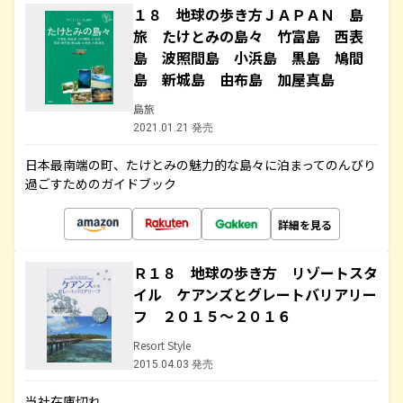
１８ 地球の歩き方ＪＡＰＡＮ 島
旅 たけとみの島々 竹富島 西表
島 波照間島 小浜島 黒島 鳩間
島 新城島 由布島 加屋真島
島旅
2021.01.21 発売
日本最南端の町、たけとみの魅力的な島々に泊まってのんびり
過ごすためのガイドブック
詳細を見る
Ｒ１８ 地球の歩き方 リゾートスタ
イル ケアンズとグレートバリアリー
フ ２０１５～２０１６
Resort Style
2015.04.03 発売
当社在庫切れ