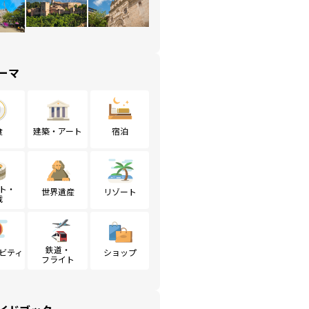
ーマ
食
建築・アート
宿泊
ト・
世界遺産
リゾート
戦
鉄道・
ビティ
ショップ
フライト