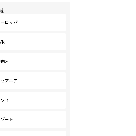
域
ヨーロッパ
北米
中南米
オセアニア
ハワイ
リゾート