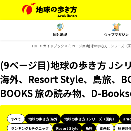
国と地域
ウェブマガジン
TOP
ガイドブック
(9ページ目)地球の歩き方 Jシリーズ（国内）
(9ページ目)地球の歩き方 Jシリ
海外、Resort Style、島旅
BOOKS 旅の読み物、D-Boo
すべて
地球の歩き方 海外
地球の歩き方 Jシリーズ（国内）
aru
ランキング&テクニック
Resort Style
島旅
御朱印
歴史時