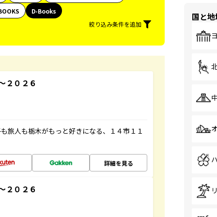
BOOKS
D-Books
国と地
絞り込み条件を追加
～２０２６
子も旅人も栃木がもっと好きになる、１４市１１
詳細を見る
～２０２６