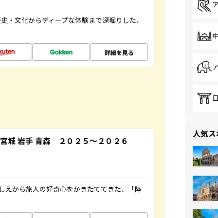
歴史・文化からディープな体験まで深堀りした、
詳細を見る
人気ス
宮城 岩手 青森 ２０２５～２０２６
にしえから旅人の好奇心をかきたててきた、「陸