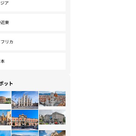
アジア
中近東
アフリカ
日本
ポット