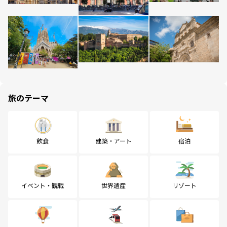
旅のテーマ
飲食
建築・アート
宿泊
イベント・観戦
世界遺産
リゾート