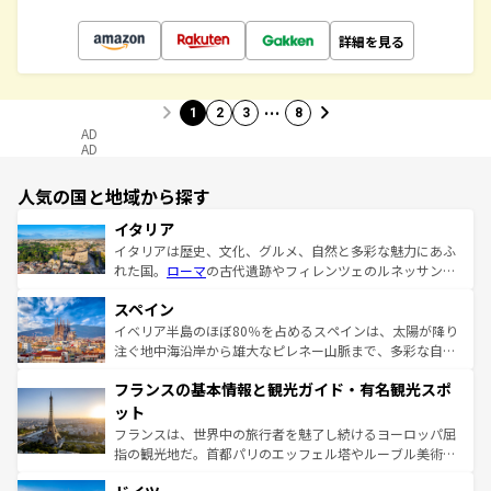
詳細を見る
…
1
2
3
8
AD
AD
人気の国と地域から探す
イタリア
イタリアは歴史、文化、グルメ、自然と多彩な魅力にあふ
れた国。
ローマ
の古代遺跡やフィレンツェのルネッサンス
美術、ヴェネツィアの運河など、歴史あるスポットはもち
スペイン
ろん、トスカーナの美しい田園風景やアマルフィ海岸の絶
景など、自然景観も見逃せない。観光の合間には、本場の
イベリア半島のほぼ80％を占めるスペインは、太陽が降り
ピザやパスタなど、絶品のイタリア料理を堪能することも
注ぐ地中海沿岸から雄大なピレネー山脈まで、多彩な自然
できる。朝目覚めてから夜眠るまで、すべての瞬間を楽し
と文化が詰まったヨーロッパ屈指の旅行先だ。多様な地域
フランスの基本情報と観光ガイド・有名観光スポ
ませてくれるイタリアで、忘れられない旅をしてみよう！
文化が根付くこの国では、情熱的なフラメンコ、熱気あふ
なお、新着のイタリア情報は
コンテンツ一覧
を参照してほ
れる闘牛、そして美味しいタパスが生活の一部となってい
ット
しい。
る。首都マドリードの洗練された雰囲気や、バルセロナの
フランスは、世界中の旅行者を魅了し続けるヨーロッパ屈
アートに溢れた街角から、地方では古代ローマ遺跡や中世
指の観光地だ。首都パリのエッフェル塔やルーブル美術館
の城塞都市、穏やかなビーチリゾートまで多彩な表情を見
といった象徴的なスポットから、田舎町の古風な美しさま
せる。地方によって風土や気候が異なるスペインはその個