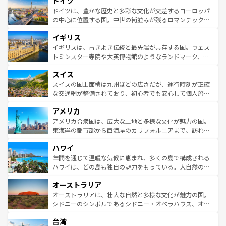
ドイツ
で、幅広い魅力が詰まっている。華麗な宮殿、歴史的な大
性で訪れる人を魅了する。 なお、新着のスペイン情報は
コ
聖堂、美しいビーチ、そして豊かな自然が、訪れる者を心
ドイツは、豊かな歴史と多彩な文化が交差するヨーロッパ
ンテンツ一覧
を参照してほしい。
から魅了する。また、フランスは美食の国としても知ら
の中心に位置する国。中世の街並みが残るロマンチック街
れ、フランス料理はユネスコ無形文化遺産にも登録されて
道から、未来を先取りするようなモダンな都市まで多様な
イギリス
いる。シャンパンの発祥地であるランス、プロヴァンスの
顔を持つこの国は、どこを歩いても飽きることがない。ベ
香り高いラベンダー畑など、多彩な楽しみ方が可能だ。さ
ルリンの文化的活気、バイエルン州のアルプスの絶景、そ
イギリスは、古きよき伝統と最先端が共存する国。ウェス
らに、パリ以外の地域にも魅力が溢れており、どの街角に
してライン川沿いのワイン畑といった風景は必見。ビール
トミンスター寺院や大英博物館のようなランドマーク、歴
も豊かな歴史と文化が息づいている。パリ以外の個性あふ
とソーセージを味わいながら地元の人と過ごす楽しい時間
史ある大学都市、美しい丘陵地帯や牧歌的な風景など、エ
れる地方に足を運ぶとそれぞれで全く異なる文化を体験で
スイス
は、お酒好きな人にはぜひ体験してほしい。 なお、新着の
リアごとに異なる魅力がある。また、優雅なアフタヌーン
きるだろう。 なお、新着のフランス情報は
コンテンツ一覧
ドイツ情報は
コンテンツ一覧
を参照してほしい。
ティー、ビール好きにはたまらない英国パブ、サッカー観
スイスの国土面積は九州ほどの広さだが、運行時刻が正確
を参照してほしい。
戦など、本場だからこそできる体験も豊富。イギリスを旅
な交通網が整備されており、初心者でも安心して個人旅行
して楽しみつくそう。 なお、新着のイギリス情報は
コンテ
を楽しめる。日本同様に時刻表どおりの旅が可能だ。中世
アメリカ
ンツ一覧
を参照してほしい。
の建物がそのまま残る町や、スイスならではのユニークな
博物館もあり、アルプス観光だけでなく町歩きも満喫する
アメリカ合衆国は、広大な土地と多様な文化が魅力の国。
ことができる。国民の所得が高いため物価も高いが、旅行
東海岸の都市部から西海岸のカリフォルニアまで、訪れる
者向けの交通パス提供のサービスもあり、うまく活用すれ
場所ごとに異なる風景と体験が待っている。ニューヨーク
ハワイ
ば市内交通費無料で観光を楽しむこともできる。 なお、新
のような巨大都市は、観光、ショッピング、エンターテイ
着のスイス情報は
コンテンツ一覧
を参照してほしい。
ンメントが詰まった刺激的なスポットだ。一方、アメリカ
年間を通じて温暖な気候に恵まれ、多くの島で構成される
西部には大自然が広がり、グランドキャニオンやイエロー
ハワイは、どの島も独自の魅力をもっている。大自然の神
ストーン国立公園といった絶景が堪能できる。さらに、南
秘を感じたいなら、火山が生み出した壮大な景観を誇るハ
オーストラリア
部のニューオーリンズでは、音楽と美食が融合した独特の
ワイ島は見逃せない。また、定番の観光地といえばオアフ
文化が魅力。旅行者はアメリカの各地域で異なる魅力を楽
島だが、静かな自然を求めるならマウイ島やカウアイ島が
オーストラリアは、壮大な自然と多様な文化が魅力の国。
しみながら、その多様性と豊かな歴史を感じることができ
おすすめ。エメラルドグリーンに輝く海をはじめ、豊かな
シドニーのシンボルであるシドニー・オペラハウス、オー
るだろう。車でのロードトリップや列車の旅も、アメリカ
文化や歴史が息づいている。「アロハスピリット」と呼ば
ストラリア東海岸北部に広がる大サンゴ礁地帯グレートバ
ならではの贅沢な旅のスタイルだ。 なお、新着のアメリカ
台湾
れるおもてなしの心で訪れる人々を迎えてくれるハワイの
リアリーフや大陸中央部にそびえるウルル（エアーズロッ