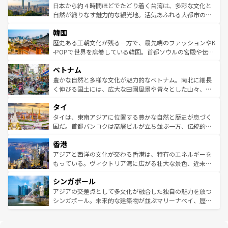
情報は
コンテンツ一覧
を参照してほしい。
人々、おいしいローカルフードやハワイアンミュージッ
ク）、タスマニアの美しい原生林やケアンズの熱帯雨林な
日本から約４時間ほどでたどり着く台湾は、多彩な文化と
ク、伝統的なフラダンスなど、すべてがハワイの魅力を彩
ど、見どころがたくさん。また、カフェやワイン、オージ
自然が織りなす魅力的な観光地。活気あふれる大都市の台
っている。訪れるたびに新しい発見と感動が待っているハ
ービーフなどの食文化も豊かで、美味しいものであふれて
北やノスタルジックな町並みが人気な九份（ジォウフェ
ワイを、存分に味わってほしい。 なお、新着のハワイ情報
韓国
いる。アクティビティも充実しており、サーフィンやダイ
ン）、静ひつな山岳地帯である台湾東部など、都市の喧騒
は
コンテンツ一覧
を参照してほしい。
ビング、ハイキングなど、アウトドア好きにはたまらな
と山間の静けさが共存しており、訪れる人に新しい発見と
歴史ある王朝文化が残る一方で、最先端のファッションやK
い。オーストラリアの多彩な魅力を存分に味わいつくそ
驚きをもたらしてくれる。また、奥深い台湾の食文化も魅
-POPで世界を席巻している韓国。首都ソウルの宮殿や伝統
う。 なお、新着のオーストラリア情報は
コンテンツ一覧
を
力で、夜市などの屋台グルメから高級料理、ヘルシーで美
家屋が並ぶエリアでは韓国の歴史と文化に浸ることがで
参照してほしい。
ベトナム
容にもいいと評判のスイーツなど、バラエティ豊かな料理
き、地方に足を延ばせば四季折々の自然美を楽しむことが
が味わえる。 なお、新着の台湾情報は
コンテンツ一覧
を参
できる。そして、キムチや焼肉、絶品のストリートフード
豊かな自然と多様な文化が魅力的なベトナム。南北に細長
照してほしい。
まで、さまざまな韓国料理が待っている。夜には、韓国な
く伸びる国土には、広大な田園風景や青々とした山々、世
らではのナイトライフも堪能できる。あたたかいホスピタ
界遺産に登録された壮大な自然景観が点在し、都市部では
タイ
リティに包まれながら、韓国の多彩な魅力を心ゆくまで味
急速な発展と共に伝統が息づく。ハノイの古い町並みやホ
わってみてほしい。 なお、新着の韓国情報は
コンテンツ一
ーチミン市のフランス統治時代の建物も、独特の雰囲気を
タイは、東南アジアに位置する豊かな自然と歴史が息づく
覧
を参照してほしい。
醸し出している。また、バラエティの豊かさとおいしさで
国だ。首都バンコクは高層ビルが立ち並ぶ一方、伝統的な
世界中の食通を魅了してやまないベトナム料理も魅力のひ
寺院や市場がいたるところに点在し、古きよき文化と現代
香港
とつ。フォーやバインミー、ベトナムコーヒーなどは、ぜ
の活気が交差している。北部ではチェンマイなどの山岳地
ひ現地で味わいたい。どの地域を訪れてもあたたかい人々
帯で自然と触れ合い、南部ではプーケットやクラビの美し
アジアと西洋の文化が交わる香港は、特有のエネルギーを
が旅行者を迎えてくれるので、きっと忘れられない旅にな
いビーチでリゾート気分を楽しむことができる。タイ料理
もっている。ヴィクトリア湾に広がる壮大な景色、近未来
るはずだ。 なお、新着のベトナム情報は
コンテンツ一覧
を
は世界的に有名で、屋台から高級レストランまで味覚を刺
的なアートスポット、そして歴史と現代が融合した町並
参照してほしい。
シンガポール
激する。気候は一年中温暖で、どの季節にも異なる楽しみ
み、どこを訪れても感動するはず。観光スポットが密集し
が待っている。親しみやすいタイの人々、仏教を中心とし
ており、効率よく見どころを回れるのも魅力。息をのむよ
アジアの交差点として多文化が融合した独自の魅力を放つ
た文化、そして多様な観光資源が、訪れる旅人を魅了し続
うな絶景から文化的な体験まで、香港を存分に楽しみ尽く
シンガポール。未来的な建築物が並ぶマリーナベイ、歴史
ける。 なお、新着のタイ情報は
コンテンツ一覧
を参照して
そう。 なお、新着の香港情報は
コンテンツ一覧
を参照して
と伝統を感じられるエスニックタウン、多数の緑豊かな公
ほしい。
ほしい。
園や自然保護区など、自然が調和した近代的な景観と文化
の多様性あふれるカラフルな町は、どこを歩いても新しい