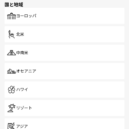
国と地域
発見がある。さらに、治安のよさや充実した公共交通機関
も、旅行者にとっては魅力的なポイント。グルメも豊富
で、ホーカーズは地元の風情を楽しめる外せないスポット
ヨーロッパ
だ。訪れる人を飽きさせないシンガポールで、多様な魅力
を体感しよう。 なお、新着のシンガポール情報は
コンテン
ツ一覧
を参照してほしい。
北米
中南米
オセアニア
ハワイ
リゾート
アジア