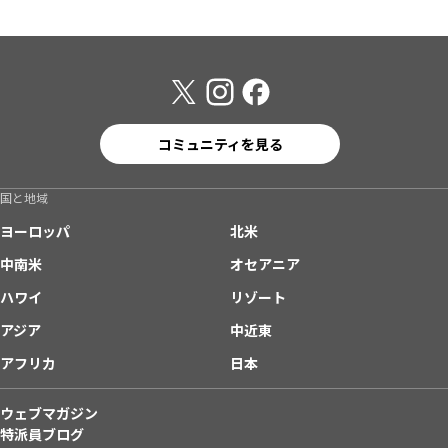
コミュニティを見る
国と地域
ヨーロッパ
北米
中南米
オセアニア
ハワイ
リゾート
アジア
中近東
アフリカ
日本
ウェブマガジン
特派員ブログ