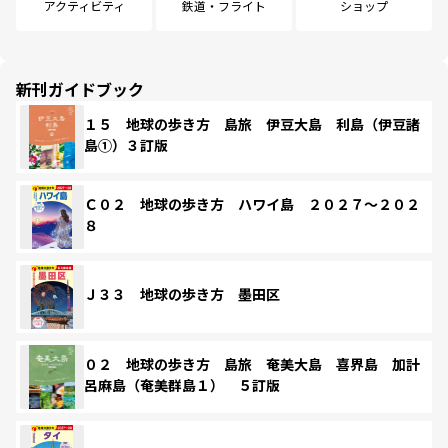
アクティビティ
鉄道・フライト
ショップ
新刊ガイドブック
１５ 地球の歩き方 島旅 伊豆大島 利島（伊豆諸
島①）３訂版
Ｃ０２ 地球の歩き方 ハワイ島 ２０２７～２０２
８
Ｊ３３ 地球の歩き方 墨田区
０２ 地球の歩き方 島旅 奄美大島 喜界島 加計
呂麻島（奄美群島１） ５訂版