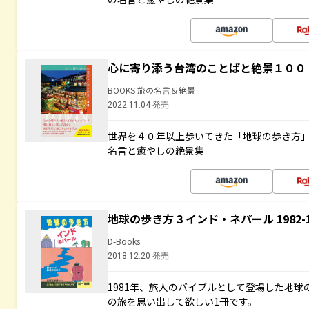
心に寄り添う台湾のことばと絶景１００
BOOKS 旅の名言＆絶景
2022.11.04 発売
世界を４０年以上歩いてきた「地球の歩き方
名言と癒やしの絶景集
地球の歩き方 3 インド・ネパール 1982
D-Books
2018.12.20 発売
1981年、旅人のバイブルとして登場した地
の旅を思い出して欲しい1冊です。