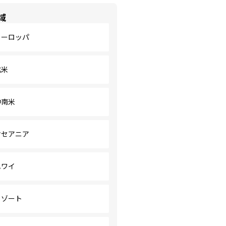
域
ヨーロッパ
北米
中南米
オセアニア
ハワイ
リゾート