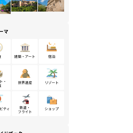
ーマ
食
建築・アート
宿泊
ト・
世界遺産
リゾート
戦
鉄道・
ビティ
ショップ
フライト