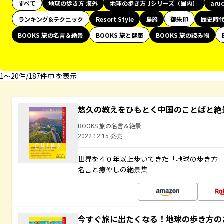
すべて
地球の歩き方 海外
地球の歩き方 Jシリーズ（国内）
aru
ランキング&テクニック
Resort Style
島旅
御朱印
歴史時
BOOKS 旅の名言＆絶景
BOOKS 旅と健康
BOOKS 旅の読み物
1〜20件/187件中 を表示
悠久の教えをひもとく中国のことばと絶
BOOKS 旅の名言＆絶景
2022.12.15 発売
世界を４０年以上歩いてきた「地球の歩き方
名言と癒やしの絶景集
今すぐ旅に出たくなる！地球の歩き方の