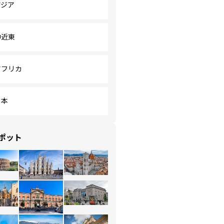
アジア
中近東
アフリカ
日本
ポット