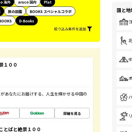
co 海外
aruco 国内
Plat
国と地
代
旅の図鑑
BOOKS スペシャルコラボ
BOOKS
D-Books
絞り込み条件を追加
景１００
」があなたにお届けする、人生を輝かせる中国の
詳細を見る
ことばと絶景１００